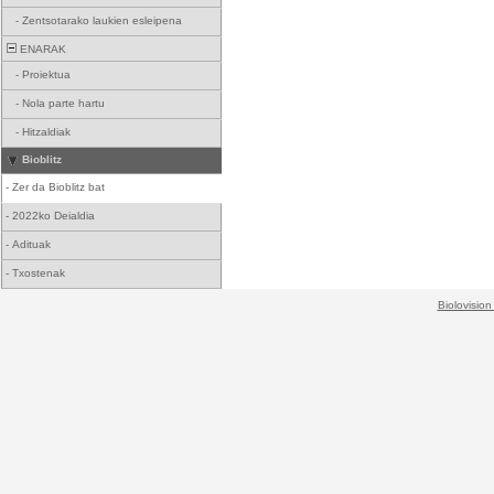
-
Zentsotarako laukien esleipena
ENARAK
-
Proiektua
-
Nola parte hartu
-
Hitzaldiak
Bioblitz
-
Zer da Bioblitz bat
-
2022ko Deialdia
-
Adituak
-
Txostenak
Biolovision