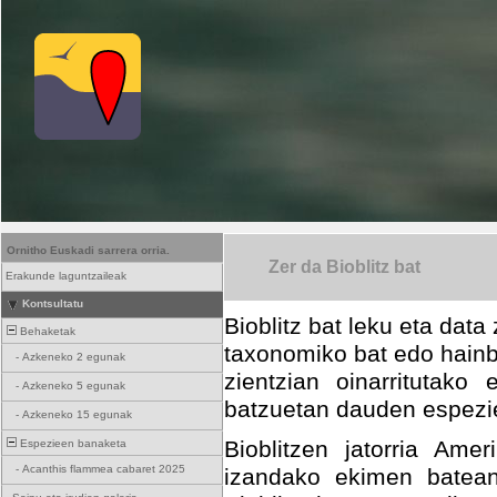
Ornitho Euskadi sarrera orria.
Zer da Bioblitz bat
Erakunde laguntzaileak
Kontsultatu
Bioblitz bat leku eta dat
Behaketak
taxonomiko bat edo hainba
-
Azkeneko 2 egunak
zientzian oinarritutako 
-
Azkeneko 5 egunak
batzuetan dauden espezi
-
Azkeneko 15 egunak
Bioblitzen jatorria Ame
Espezieen banaketa
-
Acanthis flammea cabaret 2025
izandako ekimen batean