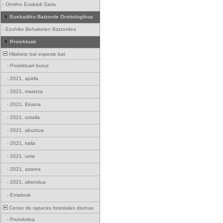
-
Ornitho Euskadi Saria
Euskadiko Batzorde Ornitologikoa
-
Ezohiko Behaketen Batzordea
Proiektuak
Hilabete bat espezie bat
-
Proiektuari buruz
-
2021, apirila
-
2021, maiatza
-
2021, Ekaina
-
2021, uztaila
-
2021, abuztua
-
2021, iraila
-
2021, urria
-
2021, azaroa
-
2021, abendua
-
Emaitzak
Censo de rapaces forestales diurnas
-
Protokoloa