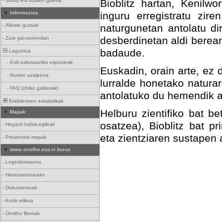
-
Soinu eta irudien galeria
Bioblitz hartan, Kenilwo
Informazioa
inguru erregistratu zir
-
Albiste guztiak
naturgunetan antolatu di
desberdinetan aldi berean
-
Zure gai-zerrendan
badaude.
Laguntza
-
Erdi ezkutaturiko espezieak
Euskadin, orain arte, ez d
-
Ikurren azalpena
lurralde honetako naturar
-
FAQ (ohiko galderak)
antolatuko du hemendik au
Erabileraren estatistikak
Helburu zientifiko bat b
Mapak
osatzea), Bioblitz bat 
-
Hegazti habia-egileak
eta zientziaren sustapen 
-
Presentzia mapak
www.ornitho.eus-ri buruz
-
Legezkotasuna
-
Harremanetarako
-
Dokumentuak
-
Kode etikoa
-
Ornitho Berriak