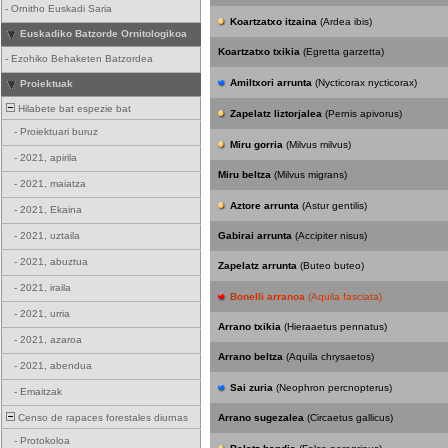
-
Ornitho Euskadi Saria
Koartzatxo itzaina
(Ardea ibis)
Euskadiko Batzorde Ornitologikoa
Koartzatxo txikia
(Egretta garzetta)
-
Ezohiko Behaketen Batzordea
Amiltxori arrunta
(Nycticorax nycticorax)
Proiektuak
Hilabete bat espezie bat
Zapelatz liztorjalea
(Pernis apivorus)
-
Proiektuari buruz
Miru gorria
(Milvus milvus)
-
2021, apirila
Miru beltza
(Milvus migrans)
-
2021, maiatza
Aztore arrunta
(Astur gentilis)
-
2021, Ekaina
-
2021, uztaila
Gabirai arrunta
(Accipiter nisus)
-
2021, abuztua
Zapelatz arrunta
(Buteo buteo)
-
2021, iraila
Bonelli arranoa
(Aquila fasciata)
-
2021, urria
Arrano txikia
(Hieraaetus pennatus)
-
2021, azaroa
Arrano beltza
(Aquila chrysaetos)
-
2021, abendua
Sai zuria
(Neophron percnopterus)
-
Emaitzak
Censo de rapaces forestales diurnas
Arrano sugezalea
(Circaetus gallicus)
-
Protokoloa