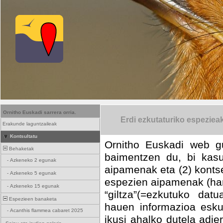
Ornitho Euskadi sarrera orria.
Erdi ezkutaturiko espeziea
Erakunde laguntzaileak
Kontsultatu
Ornitho Euskadi web g
Behaketak
baimentzen du, bi kasu
-
Azkeneko 2 egunak
aipamenak eta (2) kontse
-
Azkeneko 5 egunak
espezien aipamenak (har
-
Azkeneko 15 egunak
“giltza”(=ezkutuko dat
Espezieen banaketa
hauen informazioa esku
-
Acanthis flammea cabaret 2025
ikusi ahalko dutela adi