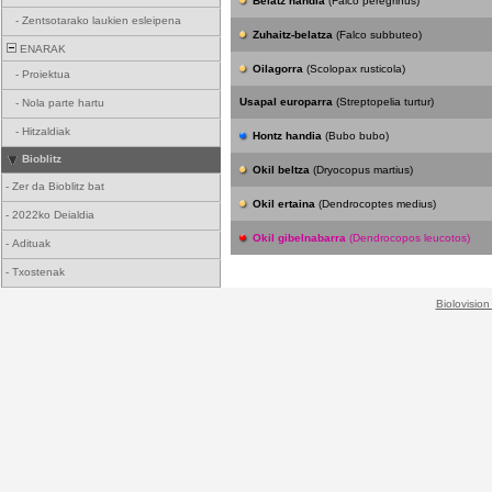
Belatz handia
(Falco peregrinus)
-
Zentsotarako laukien esleipena
Zuhaitz-belatza
(Falco subbuteo)
ENARAK
Oilagorra
(Scolopax rusticola)
-
Proiektua
Usapal europarra
(Streptopelia turtur)
-
Nola parte hartu
-
Hitzaldiak
Hontz handia
(Bubo bubo)
Bioblitz
Okil beltza
(Dryocopus martius)
-
Zer da Bioblitz bat
Okil ertaina
(Dendrocoptes medius)
-
2022ko Deialdia
Okil gibelnabarra
(Dendrocopos leucotos)
-
Adituak
-
Txostenak
Biolovision