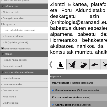
-
Soinu eta irudien galeria
Zientzi Elkartea, plataf
Informazioa
eta Foru Aldundietako
-
Albiste guztiak
deskargatu ezin di
-
Zure gai-zerrendan
(ornitologia@aranzadi.
Laguntza
babestua duten espeziee
-
Erdi ezkutaturiko espezieak
aipamena babestu de
-
Ikurren azalpena
Horretarako, behaketar
-
FAQ (ohiko galderak)
aktibatzea nahikoa da.
Erabileraren estatistikak
kontsultak murriztu ahalk
Mapak
-
Hegazti habia-egileak
-
Presentzia mapak
www.ornitho.eus-ri buruz
Espeziea
-
Legezkotasuna
Ubarroi handia
(Phalacrocorax carbo)
-
Harremanetarako
Ubarroi mottoduna
(Gulosus aristotelis)
-
Dokumentuak
-
Kode etikoa
Koartza hauskara
(Ardea cinerea)
-
Ornitho Berriak
Koartza gorria
(Ardea purpurea)