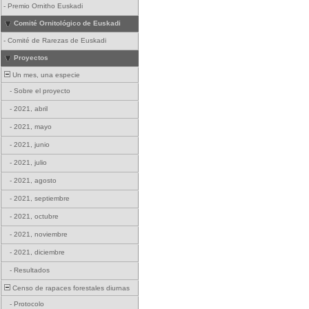
-
Premio Ornitho Euskadi
Comité Ornitológico de Euskadi
-
Comité de Rarezas de Euskadi
Proyectos
Un mes, una especie
-
Sobre el proyecto
-
2021, abril
-
2021, mayo
-
2021, junio
-
2021, julio
-
2021, agosto
-
2021, septiembre
-
2021, octubre
-
2021, noviembre
-
2021, diciembre
-
Resultados
Censo de rapaces forestales diurnas
-
Protocolo