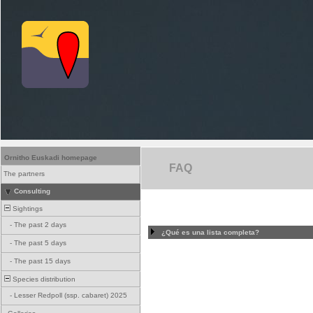
Ornitho Euskadi homepage
FAQ
The partners
Consulting
Sightings
-
The past 2 days
¿Qué es una lista completa?
-
The past 5 days
-
The past 15 days
Species distribution
-
Lesser Redpoll (ssp. cabaret) 2025