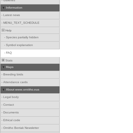
-
Galleries
Information
-
Latest news
-
MENU_TEXT_SCHEDULE
Help
-
Species partially hidden
-
Symbol explanation
-
FAQ
Stats
Maps
-
Breeding birds
-
Attendance cards
About www.ornitho.eus
-
Legal body
-
Contact
-
Documents
-
Ethical code
-
Ornitho Berriak Newsletter