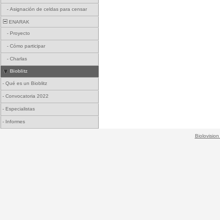
-
Asignación de celdas para censar
ENARAK
-
Proyecto
-
Cómo participar
-
Charlas
Bioblitz
-
Qué es un Bioblitz
-
Convocatoria 2022
-
Especialistas
-
Informes
Biolovision