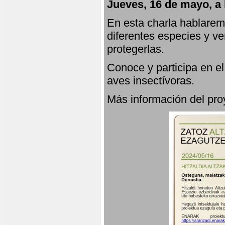
Jueves, 16 de mayo, a 
En esta charla hablarem
diferentes especies y v
protegerlas.
Conoce y participa en e
aves insectívoras.
Más información del p