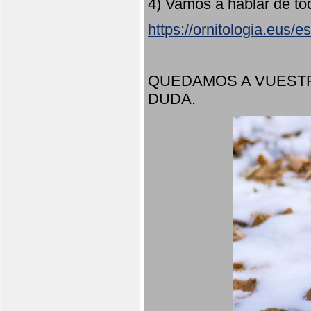
4) Vamos a hablar de to
https://ornitologia.eus/
QUEDAMOS A VUESTR
DUDA.