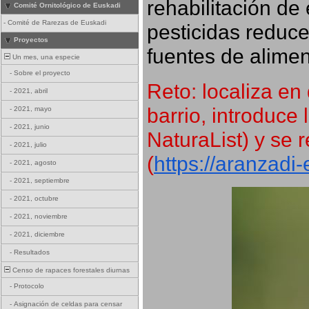
rehabilitación de 
Comité Ornitológico de Euskadi
-
Comité de Rarezas de Euskadi
pesticidas reduce
Proyectos
fuentes de alimen
Un mes, una especie
-
Sobre el proyecto
Reto: localiza en 
-
2021, abril
barrio, introduce 
-
2021, mayo
-
2021, junio
NaturaList) y se r
-
2021, julio
(
https://aranzadi
-
2021, agosto
-
2021, septiembre
-
2021, octubre
-
2021, noviembre
-
2021, diciembre
-
Resultados
Censo de rapaces forestales diurnas
-
Protocolo
-
Asignación de celdas para censar