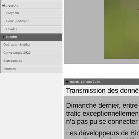
ENARAK
-
Proyecto
-
Cómo participar
-
Charlas
Bioblitz
-
Qué es un Bioblitz
-
Convocatoria 2022
-
Especialistas
-
Informes
mardi, 19. mai 2026
Transmission des donnée
Dimanche dernier, entre 
trafic exceptionnellemen
n’a pas pu se connecter
Les développeurs de Bio