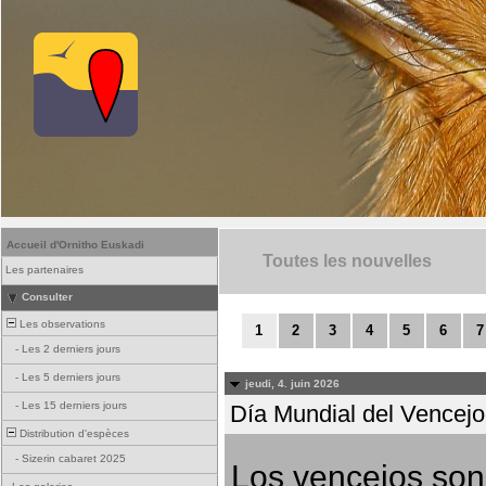
Accueil d'Ornitho Euskadi
Toutes les nouvelles
Les partenaires
Consulter
Les observations
1
2
3
4
5
6
7
-
Les 2 derniers jours
-
Les 5 derniers jours
jeudi, 4. juin 2026
-
Les 15 derniers jours
Día Mundial del Vencejo 
Distribution d'espèces
-
Sizerin cabaret 2025
Los vencejos son 