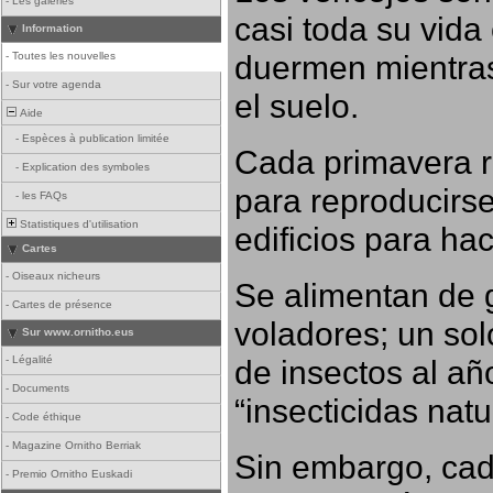
-
Les galeries
casi toda su vida
Information
duermen mientras
-
Toutes les nouvelles
-
Sur votre agenda
el suelo.
Aide
-
Espèces à publication limitée
Cada primavera r
-
Explication des symboles
para reproducirse,
-
les FAQs
Statistiques d'utilisation
edificios para ha
Cartes
-
Oiseaux nicheurs
Se alimentan de 
-
Cartes de présence
voladores; un so
Sur www.ornitho.eus
-
Légalité
de insectos al añ
-
Documents
“insecticidas nat
-
Code éthique
-
Magazine Ornitho Berriak
Sin embargo, cad
-
Premio Ornitho Euskadi