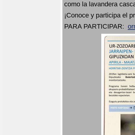
como la lavandera casca
¡Conoce y participa el p
PARA PARTICIPAR:
or