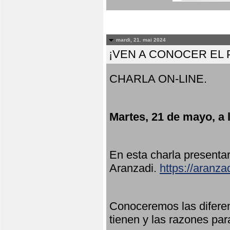
mardi, 21. mai 2024
¡VEN A CONOCER EL
CHARLA ON-LINE.
Martes, 21 de mayo, a 
En esta charla present
Aranzadi.
https://aranza
Conoceremos las diferen
tienen y las razones par