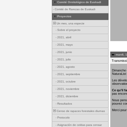
Comité Ornitológico de Euskadi
-
Comité de Rarezas de Euskadi
Proyectos
Un mes, una especie
-
Sobre el proyecto
-
2021, abril
-
2021, mayo
-
2021, junio
mardi, 
-
2021, julio
Transmissi
-
2021, agosto
Dimanche de
NaturaList
-
2021, septiembre
Les dévelo
-
2021, octubre
observatio
-
2021, noviembre
Ce qu’il fa
pas encore
-
2021, diciembre
Nous penso
pouvez con
-
Resultados
Merci pour
Censo de rapaces forestales diurnas
-
Protocolo
-
Asignación de celdas para censar