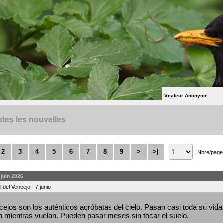
Visiteur Anonyme
tes les nouvelles
2
3
4
5
6
7
8
9
>
>|
Nbre/page
. juin 2026
 del Vencejo - 7 junio
ejos son los auténticos acróbatas del cielo. Pasan casi toda su vida 
 mientras vuelan. Pueden pasar meses sin tocar el suelo.