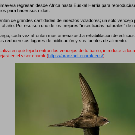
mavera regresan desde África hasta Euskal Herria para reproducirse, 
cios para hacer sus nidos.
entan de grandes cantidades de insectos voladores; un solo vencejo
 al año. Por eso son uno de los mejores “insecticidas naturales” de 
rgo, cada vez afrontan más amenazas:La rehabilitación de edificios, 
as reducen sus lugares de nidificación y sus fuentes de alimento.
caliza en qué tejado entran los vencejos de tu barrio, introduce la loca
lejará en el visor enarak (
https://aranzadi-enarak.eus/
)