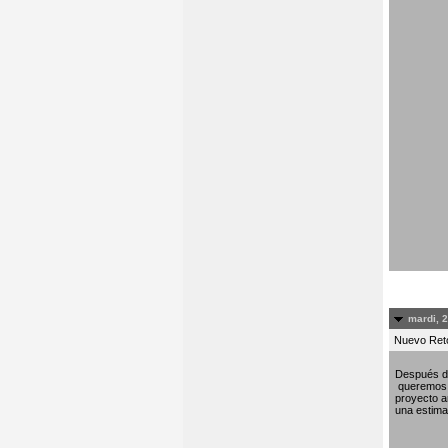
mardi, 
Nuevo Re
Después de
queremos c
proyecto am
una estima 