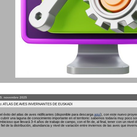
25. novembre 2025
to: ATLAS DE AVES INVERNANTES DE EUSKADI
l éxito del atlas de aves nidificantes (disponible para descarga
aquí
), con este nuevo proyec
ubrir una laguna de conocimiento importante en el territorio: sabemos todavía muy poco so
bicioso que llevará 3-4 años de trabajo de campo, con el fin de, al final, tener con un nivel 
fiel de la distribución, abundancia y nivel de variación entre inviernos de las aves que invern