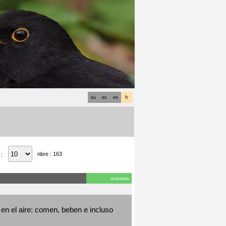
eu
es
en
fr
nbre : 163
 :
avinews
en el aire: comen, beben e incluso 