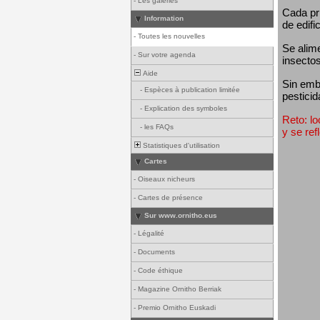
-
Les galeries
Cada pri
Information
de edifi
-
Toutes les nouvelles
Se alim
-
Sur votre agenda
insectos
Aide
Sin emba
-
Espèces à publication limitée
pesticid
-
Explication des symboles
Reto: lo
-
les FAQs
y se ref
Statistiques d'utilisation
Cartes
-
Oiseaux nicheurs
-
Cartes de présence
Sur www.ornitho.eus
-
Légalité
-
Documents
-
Code éthique
-
Magazine Ornitho Berriak
-
Premio Ornitho Euskadi