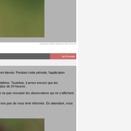
posté par Olatz Aizpurua San Roman
technews
t élevée. Pendant cette période, l’application
lème. Toutefois, il arrive encore que les
plus de 24 heures.
 ne pas ressaisir les observations qui ne s’affichent
rons pas de vous tenir informés. En attendant, vous