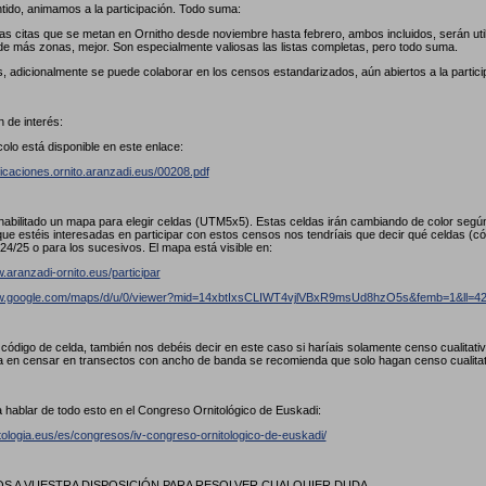
tido, animamos a la participación. Todo suma:
las citas que se metan en Ornitho desde noviembre hasta febrero, ambos incluidos, serán util
de más zonas, mejor. Son especialmente valiosas las listas completas, pero todo suma.
, adicionalmente se puede colaborar en los censos estandarizados, aún abiertos a la partici
 de interés:
colo está disponible en este enlace:
licaciones.ornito.aranzadi.eus/00208.pdf
abilitado un mapa para elegir celdas (UTM5x5). Estas celdas irán cambiando de color seg
ue estéis interesadas en participar con estos censos nos tendríais que decir qué celdas (
24/25 o para los sucesivos. El mapa está visible en:
.aranzadi-ornito.eus/participar
ww.google.com/maps/d/u/0/viewer?mid=14xbtIxsCLIWT4vjlVBxR9msUd8hzO5s&femb=1&ll
l código de celda, también nos debéis decir en este caso si haríais solamente censo cualitat
a en censar en transectos con ancho de banda se recomienda que solo hagan censo cualita
 hablar de todo esto en el Congreso Ornitológico de Euskadi:
itologia.eus/es/congresos/iv-congreso-ornitologico-de-euskadi/
 A VUESTRA DISPOSICIÓN PARA RESOLVER CUALQUIER DUDA.