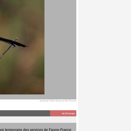
posté par Olatz Aizpurua San Roman
technews
ure temporaire des services de Faune-France