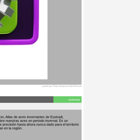
posté par Olatz Aizpurua San Roman
avinews
to, Atlas de aves invernantes de Euskadi,
bre nuestras aves en periodo invernal. Es un
de precisión hasta ahora nunca dado para el territorio
an en la región.