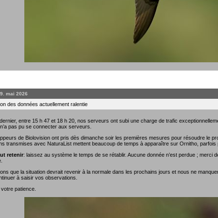
19. mai 2026
on des données actuellement ralentie
rnier, entre 15 h 47 et 18 h 20, nos serveurs ont subi une charge de trafic exceptionnellemen
 n’a pas pu se connecter aux serveurs.
ppeurs de Biolovision ont pris dès dimanche soir les premières mesures pour résoudre le prob
ns transmises avec NaturaList mettent beaucoup de temps à apparaître sur Ornitho, parfois 
ut retenir
: laissez au système le temps de se rétablir. Aucune donnée n’est perdue ; merci de
.
ns que la situation devrait revenir à la normale dans les prochains jours et nous ne manque
tinuer à saisir vos observations.
 votre patience.