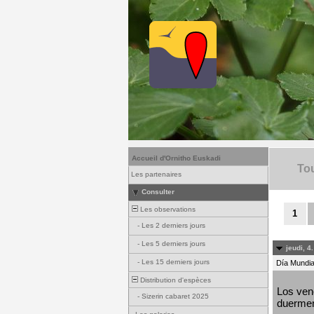
Accueil d'Ornitho Euskadi
Tou
Les partenaires
Consulter
Les observations
1
-
Les 2 derniers jours
-
Les 5 derniers jours
jeudi, 4
-
Les 15 derniers jours
Día Mundial
Distribution d'espèces
Los venc
-
Sizerin cabaret 2025
duermen