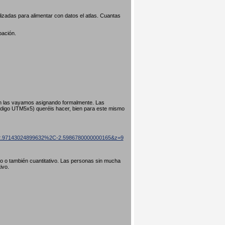
izadas para alimentar con datos el atlas. Cuantas
pación.
ún las vayamos asignando formalmente. Las
código UTM5x5) queréis hacer, bien para este mismo
=42.97143024899632%2C-2.5986780000000165&z=9
ivo o también cuantitativo. Las personas sin mucha
tivo.