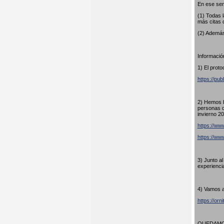
En ese sen
(1) Todas 
más citas 
(2) Además
Información
1) El proto
https://pub
2) Hemos h
personas q
invierno 20
https://www
https://w
3) Junto a
experienci
4) Vamos a
https://orn
QUEDAMOS