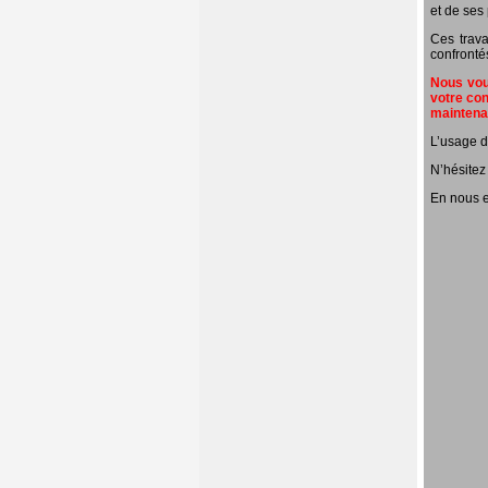
et de ses 
Ces trava
confronté
Nous vous
votre con
mainten
L’usage d
N’hésitez
En nous e