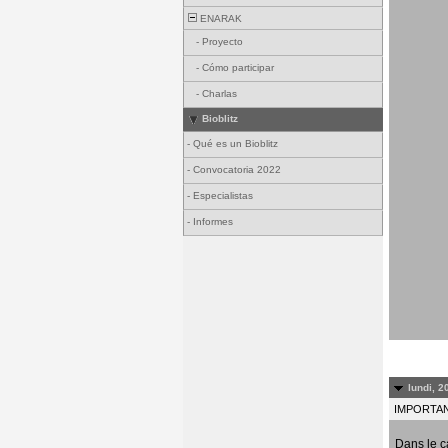
ENARAK
-
Proyecto
-
Cómo participar
-
Charlas
Bioblitz
-
Qué es un Bioblitz
-
Convocatoria 2022
-
Especialistas
-
Informes
lundi, 2
IMPORTANT
Dans le c