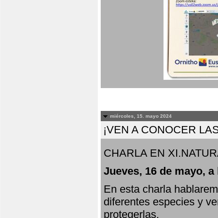
miércoles, 15. mayo 2024
¡VEN A CONOCER LAS
CHARLA EN XI.NATUR
Jueves, 16 de mayo, a 
En esta charla hablarem
diferentes especies y v
protegerlas.