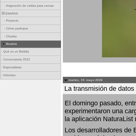
-
Asignación de celdas para censar
ENARAK
-
Proyecto
-
Cómo participar
-
Charlas
Bioblitz
-
Qué es un Bioblitz
-
Convocatoria 2022
-
Especialistas
-
Informes
martes, 19. mayo 2026
La transmisión de datos 
El domingo pasado, entre
experimentaron una carg
la aplicación NaturaList
Los desarrolladores de B