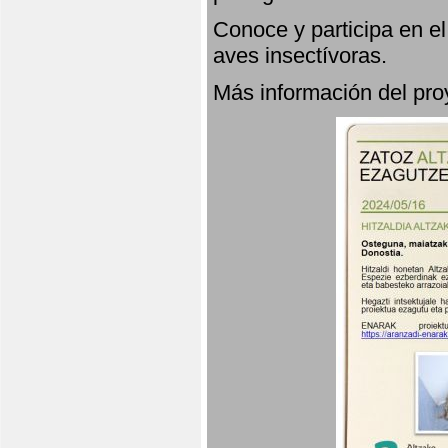
Conoce y participa en e
aves insectívoras.
Más información del p