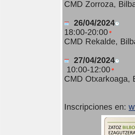
CMD Zorroza, Bilb
26/04/2024
18:00-20:00
CMD Rekalde, Bilb
27/04/2024
10:00-12:00
CMD Otxarkoaga, B
Inscripciones en:
w