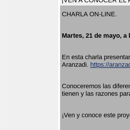
¡VEN A CONOCER EL
CHARLA ON-LINE.
Martes, 21 de mayo, a 
En esta charla present
Aranzadi.
https://aranza
Conoceremos las diferen
tienen y las razones par
¡Ven y conoce este proy