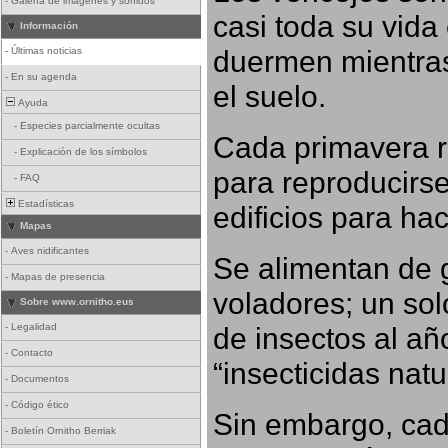
-
Galería de imágenes y sonidos
casi toda su vida
Información
duermen mientras
-
Últimas noticias
-
En su agenda
el suelo.
Ayuda
-
Especies parcialmente ocultas
Cada primavera r
-
Explicación de los símbolos
para reproducirse,
-
FAQ
Estadísticas
edificios para ha
Mapas
-
Aves nidificantes
Se alimentan de 
-
Mapas de presencia
voladores; un so
Sobre www.ornitho.eus
-
Legalidad
de insectos al añ
-
Contacto
“insecticidas nat
-
Documentos
-
Código ético
Sin embargo, cad
-
Boletín Ornitho Berriak