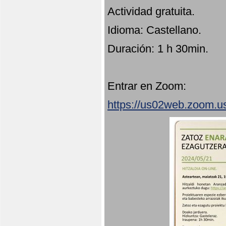
Actividad gratuita.
Idioma: Castellano.
Duración: 1 h 30min.
Entrar en Zoom:
https://us02web.zoom.u