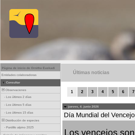
Página de inicio de Ornitho Euskadi
Últimas noticias
Entidades colaboradoras
Consultar
Observaciones
1
2
3
4
5
6
7
-
Los últimos 2 días
-
Los últimos 5 días
jueves, 4. junio 2026
-
Los últimos 15 días
Día Mundial del Vencejo 
Distribución de especies
-
Pardillo alpino 2025
Los vencejos son 