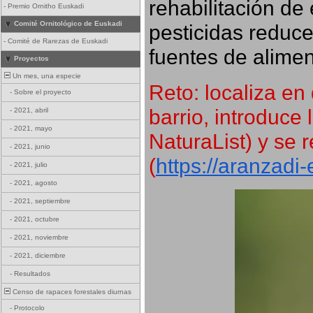
rehabilitación de 
-
Premio Ornitho Euskadi
Comité Ornitológico de Euskadi
pesticidas reduce
-
Comité de Rarezas de Euskadi
fuentes de alimen
Proyectos
Un mes, una especie
Reto: localiza en 
-
Sobre el proyecto
barrio, introduce 
-
2021, abril
-
2021, mayo
NaturaList) y se r
-
2021, junio
(
https://aranzadi
-
2021, julio
-
2021, agosto
-
2021, septiembre
-
2021, octubre
-
2021, noviembre
-
2021, diciembre
-
Resultados
Censo de rapaces forestales diurnas
-
Protocolo