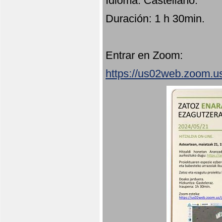
Idioma: Castellano.
Duración: 1 h 30min.
Entrar en Zoom:
https://us02web.zoom.u