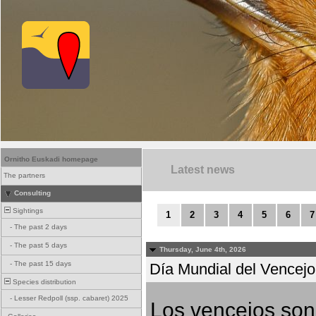
Ornitho Euskadi homepage
Latest news
The partners
Consulting
Sightings
1
2
3
4
5
6
7
-
The past 2 days
-
The past 5 days
Thursday, June 4th, 2026
-
The past 15 days
Día Mundial del Vencejo 
Species distribution
-
Lesser Redpoll (ssp. cabaret) 2025
Los vencejos son 