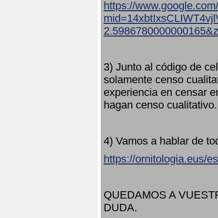
https://www.google.com
mid=14xbtIxsCLIWT4v
2.5986780000000165&
3) Junto al código de ce
solamente censo cualita
experiencia en censar e
hagan censo cualitativo
4) Vamos a hablar de to
https://ornitologia.eus/
QUEDAMOS A VUESTR
DUDA.