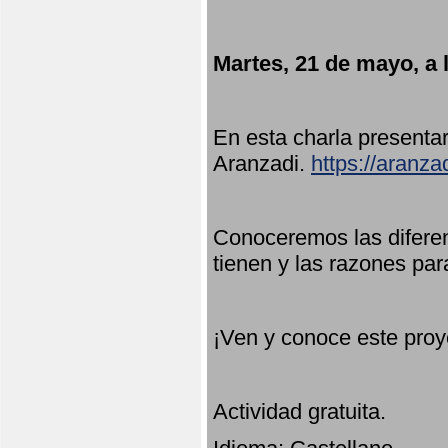
Martes, 21 de mayo, a 
En esta charla present
Aranzadi.
https://aranza
Conoceremos las diferen
tienen y las razones par
¡Ven y conoce este proy
Actividad gratuita.