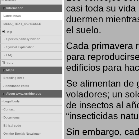
-
Galleries
casi toda su vida
Information
duermen mientras
-
Latest news
-
MENU_TEXT_SCHEDULE
el suelo.
Help
-
Species partially hidden
Cada primavera r
-
Symbol explanation
para reproducirse,
-
FAQ
Stats
edificios para ha
Maps
-
Breeding birds
Se alimentan de 
-
Attendance cards
voladores; un so
About www.ornitho.eus
-
Legal body
de insectos al añ
-
Contact
“insecticidas nat
-
Documents
-
Ethical code
Sin embargo, cad
-
Ornitho Berriak Newsletter