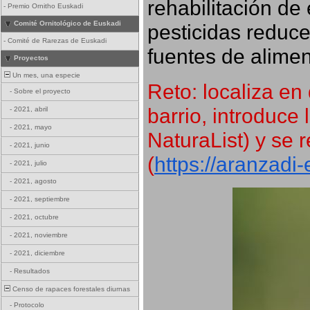
rehabilitación de 
-
Premio Ornitho Euskadi
Comité Ornitológico de Euskadi
pesticidas reduce
-
Comité de Rarezas de Euskadi
fuentes de alimen
Proyectos
Un mes, una especie
Reto: localiza en 
-
Sobre el proyecto
barrio, introduce 
-
2021, abril
-
2021, mayo
NaturaList) y se r
-
2021, junio
(
https://aranzadi
-
2021, julio
-
2021, agosto
-
2021, septiembre
-
2021, octubre
-
2021, noviembre
-
2021, diciembre
-
Resultados
Censo de rapaces forestales diurnas
-
Protocolo