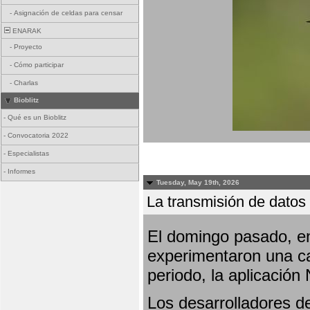
-
Asignación de celdas para censar
ENARAK
-
Proyecto
-
Cómo participar
-
Charlas
Bioblitz
-
Qué es un Bioblitz
-
Convocatoria 2022
-
Especialistas
-
Informes
Tuesday, May 19th, 2026
La transmisión de datos 
El domingo pasado, en
experimentaron una ca
periodo, la aplicación
Los desarrolladores de