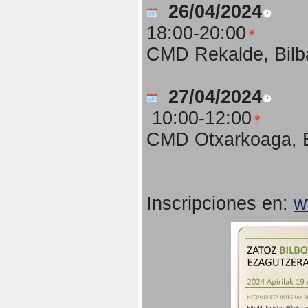
26/04/2024
18:00-20:00
CMD Rekalde, Bilb
27/04/2024
10:00-12:00
CMD Otxarkoaga, B
Inscripciones en:
w