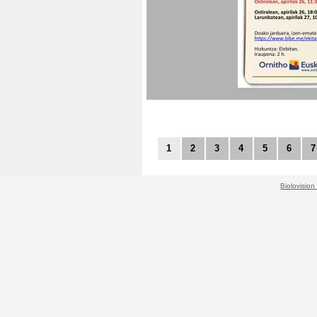
1
2
3
4
5
6
7
Biolovision