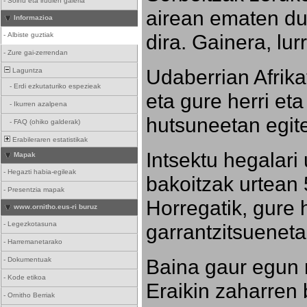
-
Soinu eta irudien galeria
airean ematen dut
Informazioa
dira. Gainera, lu
-
Albiste guztiak
-
Zure gai-zerrendan
Udaberrian Afrikat
Laguntza
-
Erdi ezkutaturiko espezieak
eta gure herri eta 
-
Ikurren azalpena
hutsuneetan egite
-
FAQ (ohiko galderak)
Erabileraren estatistikak
Intsektu hegalari 
Mapak
-
Hegazti habia-egileak
bakoitzak urtean 
-
Presentzia mapak
Horregatik, gure h
www.ornitho.eus-ri buruz
-
Legezkotasuna
garrantzitsueneta
-
Harremanetarako
Baina gaur egun 
-
Dokumentuak
-
Kode etikoa
Eraikin zaharren b
-
Ornitho Berriak