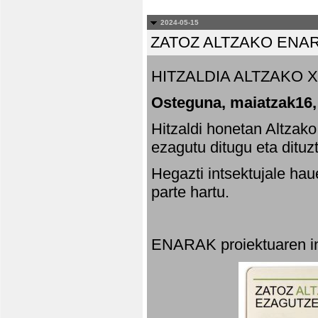
2024-05-15
ZATOZ ALTZAKO ENA
HITZALDIA ALTZAKO X
Osteguna, maiatzak16,
Hitzaldi honetan Altzak
ezagutu ditugu eta dituz
Hegazti intsektujale ha
parte hartu.
ENARAK proiektuaren in