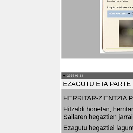
2025-03-13
EZAGUTU ETA PARTE
HERRITAR-ZIENTZIA
Hitzaldi honetan, herrit
Sailaren hegaztien jarr
Ezagutu hegaztiei lagun