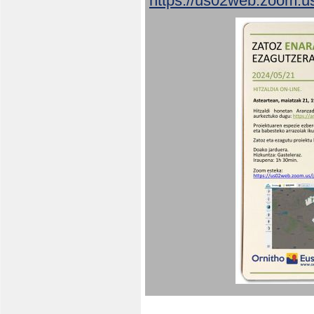
https://us02web.zoom.u