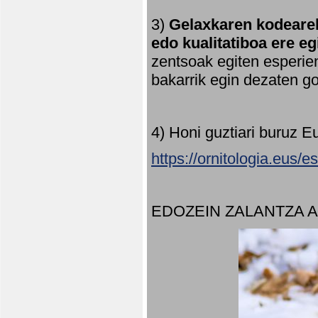
3)
Gelaxkaren kodearek
edo kualitatiboa ere e
zentsoak egiten esperien
bakarrik egin dezaten 
4) Honi guztiari buruz E
https://ornitologia.eus/
EDOZEIN ZALANTZA 