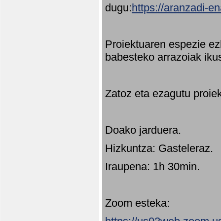
dugu:
https://aranzadi-e
Proiektuaren espezie ez
babesteko arrazoiak ikus
Zatoz eta ezagutu proie
Doako jarduera.
Hizkuntza: Gasteleraz.
Iraupena: 1h 30min.
Zoom esteka: