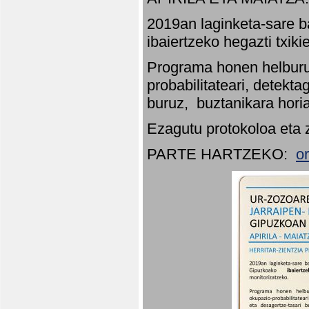
2019an laginketa-sare b
ibaiertzeko hegazti txik
Programa honen helburu
probabilitateari, detekta
buruz, buztanikara hori
Ezagutu protokoloa eta 
PARTE HARTZEKO:
o