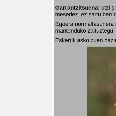
Garrantzitsuena:
utzi s
mesedez, ez sartu berrir
Egoera normaltasunera i
mantenduko zaituztegu. 
Eskerrik asko zuen pazie