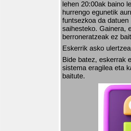
lehen 20:00ak baino l
hurrengo egunetik aurr
funtsezkoa da datuen 
saihesteko. Gainera, e
berroneratzeak ez bai
Eskerrik asko ulertzea
Bide batez, eskerrak e
sistema eragilea eta 
baitute.