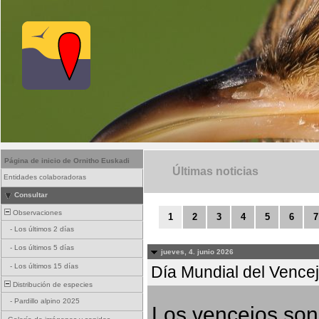
Página de inicio de Ornitho Euskadi
Últimas noticias
Entidades colaboradoras
Consultar
Observaciones
1
2
3
4
5
6
7
-
Los últimos 2 días
-
Los últimos 5 días
jueves, 4. junio 2026
-
Los últimos 15 días
Día Mundial del Vencejo
Distribución de especies
-
Pardillo alpino 2025
Los vencejos son 