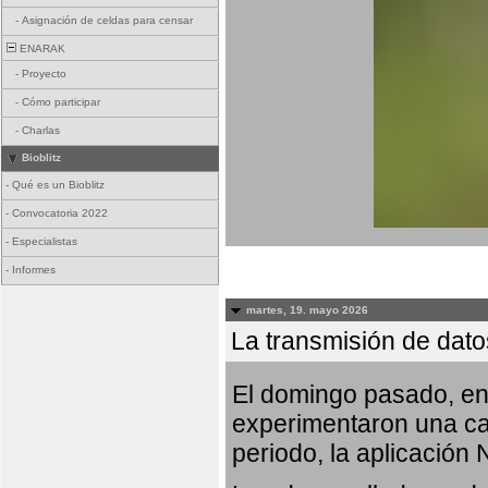
-
Asignación de celdas para censar
ENARAK
-
Proyecto
-
Cómo participar
-
Charlas
Bioblitz
-
Qué es un Bioblitz
-
Convocatoria 2022
-
Especialistas
-
Informes
martes, 19. mayo 2026
La transmisión de dato
El domingo pasado, ent
experimentaron una car
periodo, la aplicación