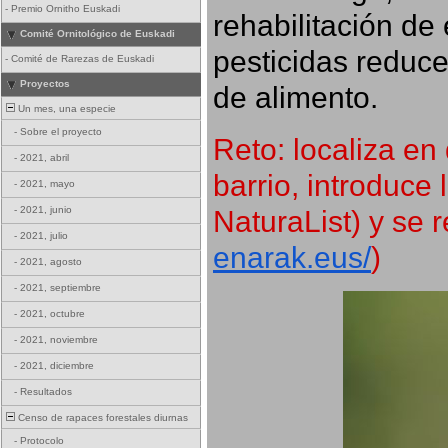
-
Premio Ornitho Euskadi
rehabilitación de 
Comité Ornitológico de Euskadi
pesticidas reduce
-
Comité de Rarezas de Euskadi
Proyectos
de alimento.
Un mes, una especie
-
Sobre el proyecto
Reto: localiza en 
-
2021, abril
barrio, introduce 
-
2021, mayo
NaturaList) y se r
-
2021, junio
-
2021, julio
enarak.eus/
)
-
2021, agosto
-
2021, septiembre
-
2021, octubre
-
2021, noviembre
-
2021, diciembre
-
Resultados
Censo de rapaces forestales diurnas
-
Protocolo