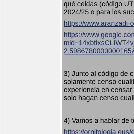
qué celdas (código UT
2024/25 o para los suc
https://www.aranzadi-or
https://www.google.co
mid=14xbtIxsCLIWT4
2.5986780000000165
3) Junto al código de c
solamente censo cualit
experiencia en censar
solo hagan censo cuali
4) Vamos a hablar de t
https://ornitologia.eu