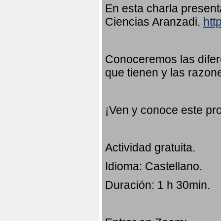
En esta charla presen
Ciencias Aranzadi.
htt
Conoceremos las difer
que tienen y las razon
¡Ven y conoce este pr
Actividad gratuita.
Idioma: Castellano.
Duración: 1 h 30min.