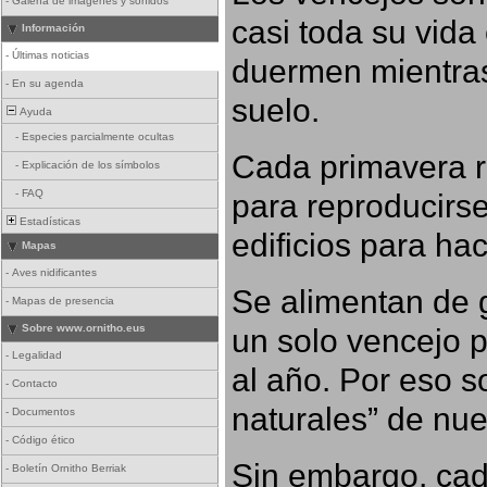
-
Galería de imágenes y sonidos
casi toda su vida
Información
-
Últimas noticias
duermen mientras
-
En su agenda
suelo.
Ayuda
-
Especies parcialmente ocultas
Cada primavera r
-
Explicación de los símbolos
para reproducirse,
-
FAQ
Estadísticas
edificios para ha
Mapas
-
Aves nidificantes
Se alimentan de g
-
Mapas de presencia
un solo vencejo 
Sobre www.ornitho.eus
-
Legalidad
al año. Por eso s
-
Contacto
naturales” de nue
-
Documentos
-
Código ético
Sin embargo, cad
-
Boletín Ornitho Berriak