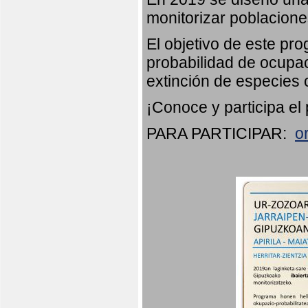
monitorizar poblacion
El objetivo de este pr
probabilidad de ocupac
extinción de especies 
¡Conoce y participa el
PARA PARTICIPAR:
o