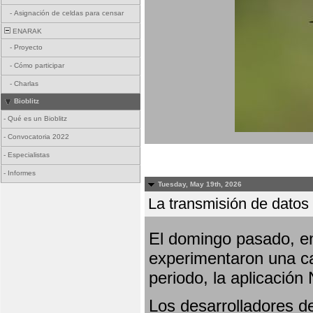
-
Asignación de celdas para censar
ENARAK
-
Proyecto
-
Cómo participar
-
Charlas
Bioblitz
-
Qué es un Bioblitz
-
Convocatoria 2022
-
Especialistas
-
Informes
Tuesday, May 19th, 2026
La transmisión de datos 
El domingo pasado, en
experimentaron una ca
periodo, la aplicación
Los desarrolladores de