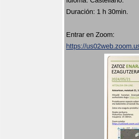
Idioma: Castellano.
Duración: 1 h 30min.
Entrar en Zoom:
https://us02web.zoom.u