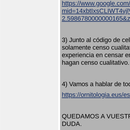
https://www.google.com
mid=14xbtIxsCLIWT4v
2.5986780000000165&
3) Junto al código de ce
solamente censo cualita
experiencia en censar e
hagan censo cualitativo
4) Vamos a hablar de to
https://ornitologia.eus/
QUEDAMOS A VUESTR
DUDA.