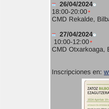
26/04/2024
18:00-20:00
CMD Rekalde, Bilb
27/04/2024
10:00-12:00
CMD Otxarkoaga, B
Inscripciones en:
w