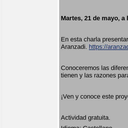
Martes, 21 de mayo, a 
En esta charla present
Aranzadi.
https://aranza
Conoceremos las diferen
tienen y las razones par
¡Ven y conoce este proy
Actividad gratuita.