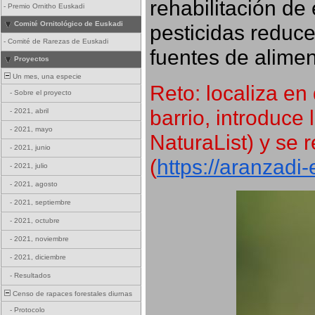
rehabilitación de 
-
Premio Ornitho Euskadi
Comité Ornitológico de Euskadi
pesticidas reduce
-
Comité de Rarezas de Euskadi
fuentes de alimen
Proyectos
Un mes, una especie
Reto: localiza en 
-
Sobre el proyecto
barrio, introduce 
-
2021, abril
-
2021, mayo
NaturaList) y se r
-
2021, junio
(
https://aranzadi
-
2021, julio
-
2021, agosto
-
2021, septiembre
-
2021, octubre
-
2021, noviembre
-
2021, diciembre
-
Resultados
Censo de rapaces forestales diurnas
-
Protocolo