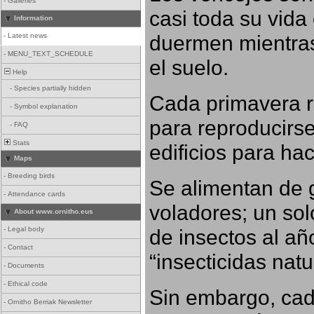
-
Galleries
casi toda su vida
Information
duermen mientras
-
Latest news
-
MENU_TEXT_SCHEDULE
el suelo.
Help
-
Species partially hidden
Cada primavera r
-
Symbol explanation
para reproducirse,
-
FAQ
Stats
edificios para ha
Maps
-
Breeding birds
Se alimentan de 
-
Attendance cards
voladores; un so
About www.ornitho.eus
-
Legal body
de insectos al añ
-
Contact
“insecticidas nat
-
Documents
-
Ethical code
Sin embargo, cad
-
Ornitho Berriak Newsletter