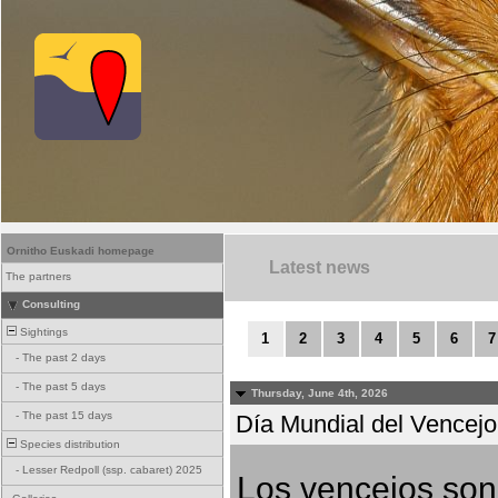
Ornitho Euskadi homepage
Latest news
The partners
Consulting
Sightings
1
2
3
4
5
6
7
-
The past 2 days
-
The past 5 days
Thursday, June 4th, 2026
-
The past 15 days
Día Mundial del Vencejo 
Species distribution
-
Lesser Redpoll (ssp. cabaret) 2025
Los vencejos son 