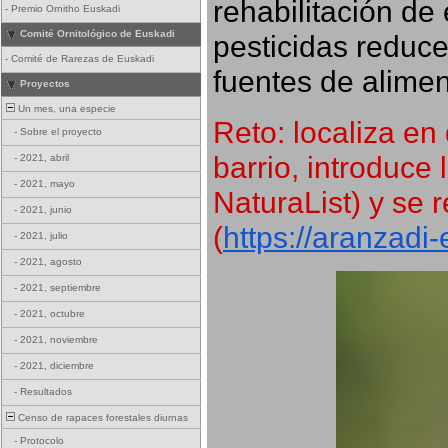
rehabilitación de 
-
Premio Ornitho Euskadi
Comité Ornitológico de Euskadi
pesticidas reduce
-
Comité de Rarezas de Euskadi
fuentes de alimen
Proyectos
Un mes, una especie
Reto: localiza en 
-
Sobre el proyecto
barrio, introduce 
-
2021, abril
-
2021, mayo
NaturaList) y se r
-
2021, junio
(
https://aranzadi
-
2021, julio
-
2021, agosto
-
2021, septiembre
-
2021, octubre
-
2021, noviembre
-
2021, diciembre
-
Resultados
Censo de rapaces forestales diurnas
-
Protocolo