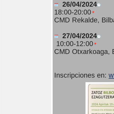
26/04/2024
18:00-20:00
CMD Rekalde, Bilb
27/04/2024
10:00-12:00
CMD Otxarkoaga, B
Inscripciones en:
w