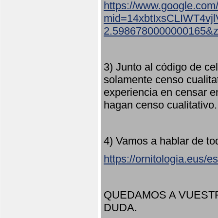
https://www.google.com
mid=14xbtIxsCLIWT4v
2.5986780000000165&
3) Junto al código de ce
solamente censo cualita
experiencia en censar e
hagan censo cualitativo
4) Vamos a hablar de to
https://ornitologia.eus/
QUEDAMOS A VUESTR
DUDA.