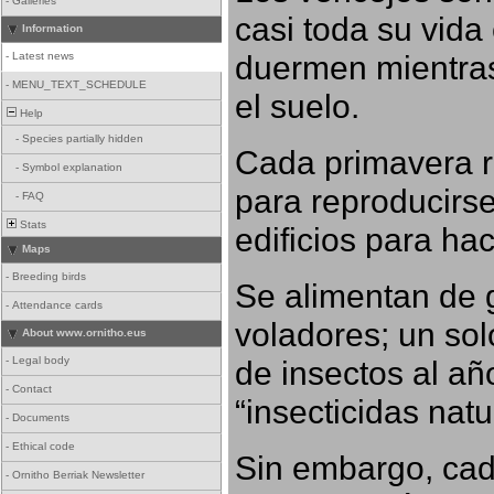
-
Galleries
casi toda su vida
Information
duermen mientras
-
Latest news
-
MENU_TEXT_SCHEDULE
el suelo.
Help
-
Species partially hidden
Cada primavera r
-
Symbol explanation
para reproducirse,
-
FAQ
Stats
edificios para ha
Maps
-
Breeding birds
Se alimentan de 
-
Attendance cards
voladores; un so
About www.ornitho.eus
-
Legal body
de insectos al añ
-
Contact
“insecticidas nat
-
Documents
-
Ethical code
Sin embargo, cad
-
Ornitho Berriak Newsletter