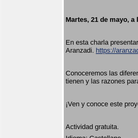
Martes, 21 de mayo, a 
En esta charla present
Aranzadi.
https://aranza
Conoceremos las diferen
tienen y las razones par
¡Ven y conoce este proy
Actividad gratuita.