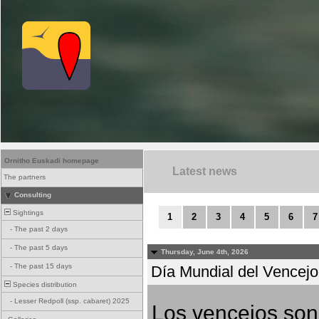
Ornitho Euskadi homepage
Latest news
The partners
Consulting
Sightings
1
2
3
4
5
6
7
-
The past 2 days
-
The past 5 days
Thursday, June 4th, 2026
-
The past 15 days
Día Mundial del Vencejo 
Species distribution
-
Lesser Redpoll (ssp. cabaret) 2025
Los vencejos son 