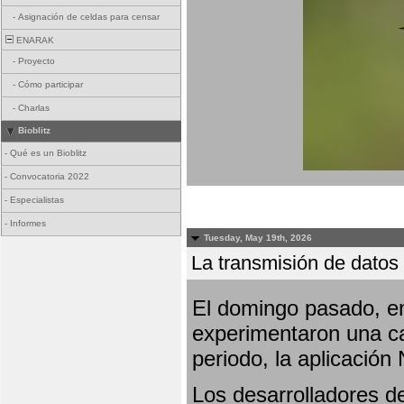
-
Asignación de celdas para censar
ENARAK
-
Proyecto
-
Cómo participar
-
Charlas
Bioblitz
-
Qué es un Bioblitz
-
Convocatoria 2022
-
Especialistas
-
Informes
Tuesday, May 19th, 2026
La transmisión de datos 
El domingo pasado, en
experimentaron una ca
periodo, la aplicación
Los desarrolladores de