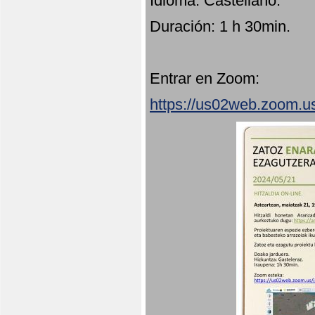
Idioma: Castellano.
Duración: 1 h 30min.
Entrar en Zoom:
https://us02web.zoom.u