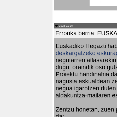
2025-11-25
Erronka berria: EU
Euskadiko Hegazti habi
deskargatzeko eskurag
negutarren atlasareki
dugu: oraindik oso gut
Proiektu handinahia da
nagusia eskualdean ze
negua igarotzen duten
aldakuntza-mailaren e
Zentzu honetan, zuen 
da: