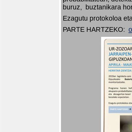
buruz, buztanikara hor
Ezagutu protokoloa eta
PARTE HARTZEKO:
o