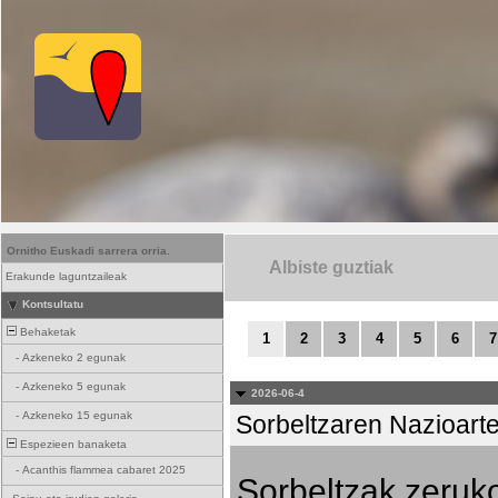
Ornitho Euskadi sarrera orria.
Albiste guztiak
Erakunde laguntzaileak
Kontsultatu
Behaketak
1
2
3
4
5
6
7
-
Azkeneko 2 egunak
-
Azkeneko 5 egunak
2026-06-4
-
Azkeneko 15 egunak
Sorbeltzaren Nazioart
Espezieen banaketa
-
Acanthis flammea cabaret 2025
Sorbeltzak zeruko