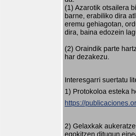
(1) Azarotik otsailera 
barne, erabiliko dira 
eremu gehiagotan, ord
dira, baina edozein la
(2) Oraindik parte har
har dezakezu.
Interesgarri suertatu l
1) Protokoloa esteka 
https://publicaciones.
2) Gelaxkak aukeratze
egokitzen ditugun eine