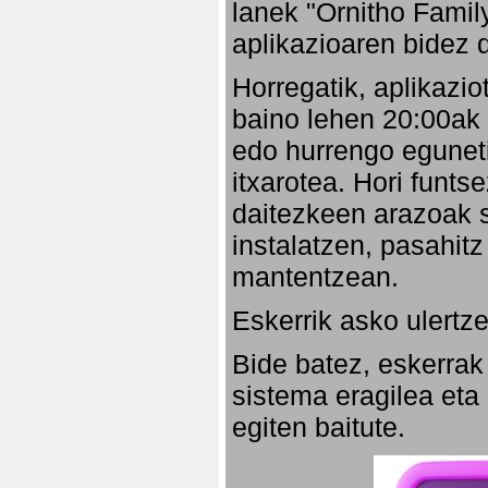
lanek "Ornitho Family
aplikazioaren bidez d
Horregatik, aplikazio
baino lehen 20:00ak
edo hurrengo eguneti
itxarotea. Hori funt
daitezkeen arazoak s
instalatzen, pasahitz
mantentzean.
Eskerrik asko ulertze
Bide batez, eskerrak
sistema eragilea eta
egiten baitute.