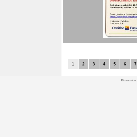
1
2
3
4
5
6
7
Biolovision