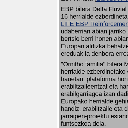
EBP bilera Delta Fluvial
16 herrialde ezberdineta
LIFE EBP Reinforcemen
udaberrian abian jarriko
bertsio berri honen abia
Europan aldizka behatze
ereduak ia denbora errea
"Ornitho familia" bilera 
herrialde ezberdinetako 
hauetan, plataforma hon
erabiltzaileentzat eta h
erabilgarriagoa izan dad
Europako herrialde gehie
handiz, erabiltzaile eta
jarraipen-proiektu estan
funtsezkoa dela.