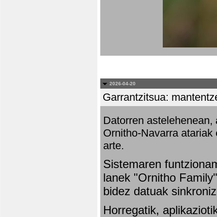
2026-04-20
Garrantzitsua: mantentze
Datorren astelehenean,
Ornitho-Navarra atariak 
arte.
Sistemaren funtziona
lanek "Ornitho Family"
bidez datuak sinkroniz
Horregatik, aplikaziot