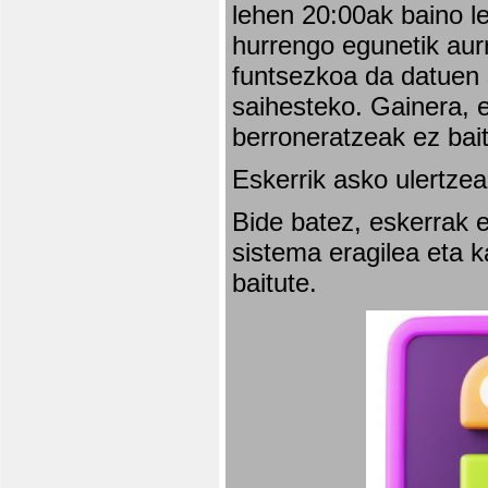
lehen 20:00ak baino l
hurrengo egunetik aurr
funtsezkoa da datuen 
saihesteko. Gainera, e
berroneratzeak ez bai
Eskerrik asko ulertzea
Bide batez, eskerrak e
sistema eragilea eta 
baitute.