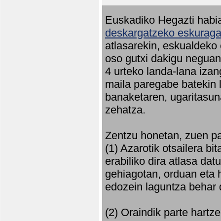
Euskadiko Hegazti habia
deskargatzeko eskuragar
atlasarekin, eskualdeko
oso gutxi dakigu neguan 
4 urteko landa-lana iza
maila paregabe batekin 
banaketaren, ugaritasun
zehatza.
Zentzu honetan, zuen pa
(1) Azarotik otsailera bi
erabiliko dira atlasa d
gehiagotan, orduan eta h
edozein laguntza behar 
(2) Oraindik parte hartz