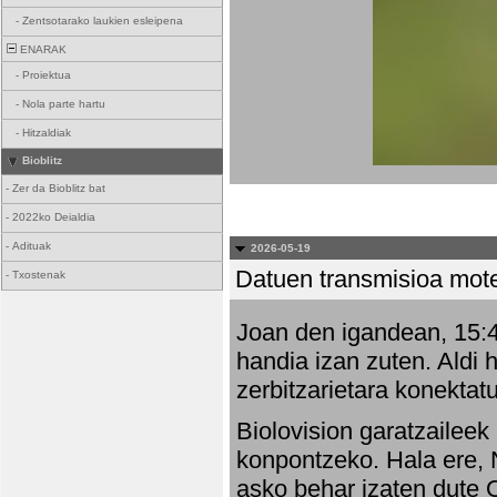
-
Zentsotarako laukien esleipena
ENARAK
-
Proiektua
-
Nola parte hartu
-
Hitzaldiak
Bioblitz
-
Zer da Bioblitz bat
-
2022ko Deialdia
-
Adituak
2026-05-19
Datuen transmisioa mot
-
Txostenak
Joan den igandean, 15:47
handia izan zuten. Aldi 
zerbitzarietara konektatu
Biolovision garatzaileek
konpontzeko. Hala ere, 
asko behar izaten dute 