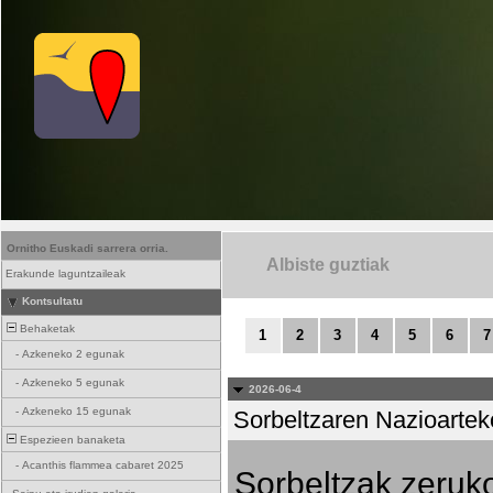
Ornitho Euskadi sarrera orria.
Albiste guztiak
Erakunde laguntzaileak
Kontsultatu
Behaketak
1
2
3
4
5
6
7
-
Azkeneko 2 egunak
-
Azkeneko 5 egunak
2026-06-4
-
Azkeneko 15 egunak
Sorbeltzaren Nazioartek
Espezieen banaketa
-
Acanthis flammea cabaret 2025
Sorbeltzak zeruko