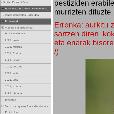
pestiziden erabil
-
Ornitho Euskadi Saria
Euskadiko Batzorde Ornitologikoa
murrizten dituzte.
-
Ezohiko Behaketen Batzordea
Proiektuak
Erronka: aurkitu z
Hilabete bat espezie bat
sartzen diren, k
-
Proiektuari buruz
eta enarak bisore
-
2021, apirila
-
2021, maiatza
/)
-
2021, Ekaina
-
2021, uztaila
-
2021, abuztua
-
2021, iraila
-
2021, urria
-
2021, azaroa
-
2021, abendua
-
Emaitzak
Censo de rapaces forestales diurnas
-
Protokoloa