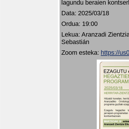
lagundu beraien kontser
Data: 2025/03/18
Ordua: 19:00
Lekua: Aranzadi Zientzi
Sebastián
Zoom esteka:
https://u