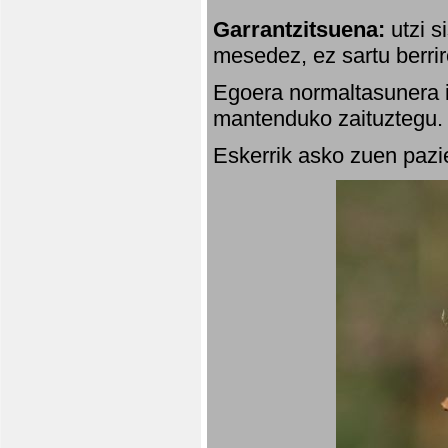
Garrantzitsuena:
utzi s
mesedez, ez sartu berrir
Egoera normaltasunera i
mantenduko zaituztegu. 
Eskerrik asko zuen pazie