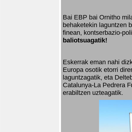
Bai EBP bai Ornitho mila
behaketekin laguntzen ba
finean, kontserbazio-po
baliotsuagatik!
Eskerrak eman nahi dizki
Europa osotik etorri dir
laguntzagatik, eta Delte
Catalunya-La Pedrera Fu
erabiltzen uzteagatik.