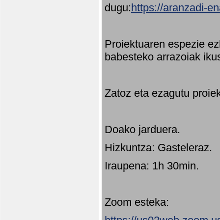
dugu:
https://aranzadi-e
Proiektuaren espezie ez
babesteko arrazoiak ikus
Zatoz eta ezagutu proie
Doako jarduera.
Hizkuntza: Gasteleraz.
Iraupena: 1h 30min.
Zoom esteka: