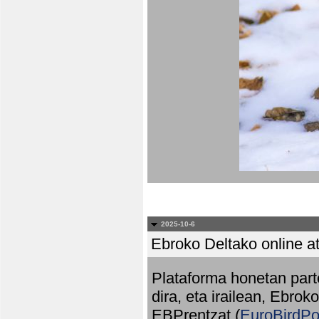
2025-10-6
Ebroko Deltako online at
Plataforma honetan part
dira, eta irailean, Ebrok
EBPrentzat (
EuroBirdPo