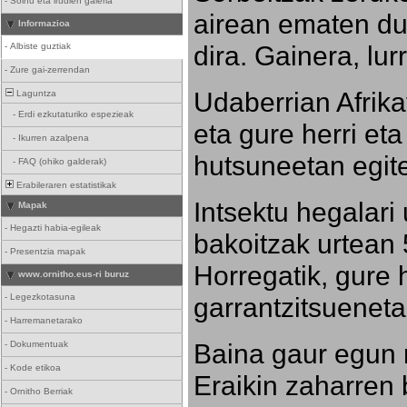
-
Soinu eta irudien galeria
airean ematen dut
Informazioa
dira. Gainera, lu
-
Albiste guztiak
-
Zure gai-zerrendan
Udaberrian Afrikat
Laguntza
-
Erdi ezkutaturiko espezieak
eta gure herri eta 
-
Ikurren azalpena
hutsuneetan egite
-
FAQ (ohiko galderak)
Erabileraren estatistikak
Intsektu hegalari 
Mapak
-
Hegazti habia-egileak
bakoitzak urtean 
-
Presentzia mapak
Horregatik, gure h
www.ornitho.eus-ri buruz
-
Legezkotasuna
garrantzitsueneta
-
Harremanetarako
Baina gaur egun 
-
Dokumentuak
-
Kode etikoa
Eraikin zaharren b
-
Ornitho Berriak