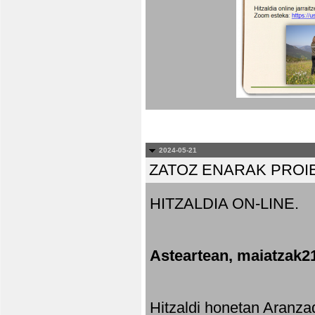
2024-05-21
ZATOZ ENARAK PROI
HITZALDIA ON-LINE.
Asteartean, maiatzak2
Hitzaldi honetan Aranza