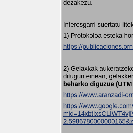
dezakezu.
Interesgarri suertatu lit
1) Protokoloa esteka ho
https://publicaciones.or
2) Gelaxkak aukeratzek
ditugun einean, gelaxke
beharko diguzue (UTM
https://www.aranzadi-orn
https://www.google.com
mid=14xbtIxsCLIWT4v
2.5986780000000165&