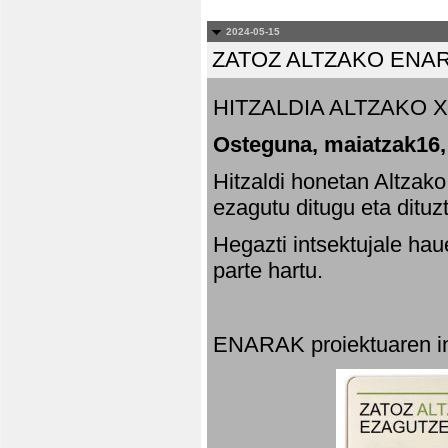
2024-05-15
ZATOZ ALTZAKO ENA
HITZALDIA ALTZAKO X
Osteguna, maiatzak16,
Hitzaldi honetan Altzak
ezagutu ditugu eta dituz
Hegazti intsektujale ha
parte hartu.
ENARAK proiektuaren in