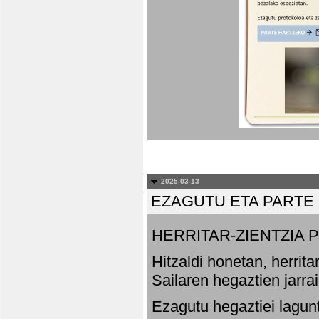
2025-03-13
EZAGUTU ETA PARTE
HERRITAR-ZIENTZIA
Hitzaldi honetan, herrit
Sailaren hegaztien jarr
Ezagutu hegaztiei lagun