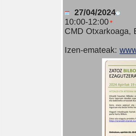
27/04/2024
10:00-12:00
CMD Otxarkoaga, B
Izen-emateak:
www.