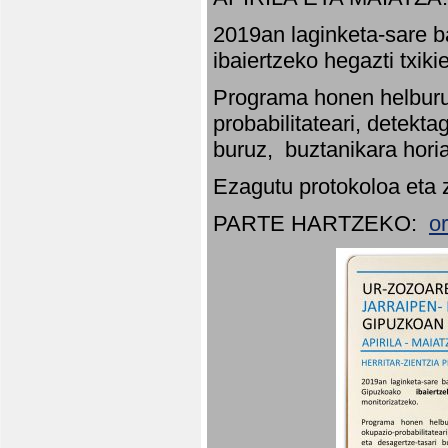
2019an laginketa-sare b
ibaiertzeko hegazti txik
Programa honen helburu
probabilitateari, detekta
buruz, buztanikara hori
Ezagutu protokoloa eta 
PARTE HARTZEKO:
o