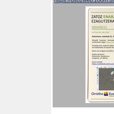
https://us02web.zoom.u