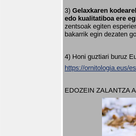
3)
Gelaxkaren kodearek
edo kualitatiboa ere e
zentsoak egiten esperien
bakarrik egin dezaten 
4) Honi guztiari buruz E
https://ornitologia.eus/
EDOZEIN ZALANTZA 