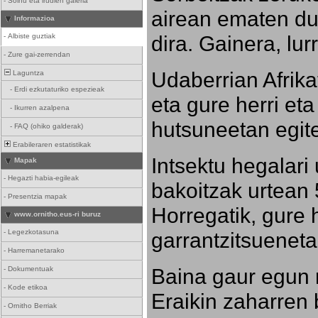
-
Soinu eta irudien galeria
airean ematen dut
Informazioa
dira. Gainera, lu
-
Albiste guztiak
-
Zure gai-zerrendan
Udaberrian Afrikat
Laguntza
-
Erdi ezkutaturiko espezieak
eta gure herri eta 
-
Ikurren azalpena
hutsuneetan egite
-
FAQ (ohiko galderak)
Erabileraren estatistikak
Intsektu hegalari 
Mapak
-
Hegazti habia-egileak
bakoitzak urtean 
-
Presentzia mapak
Horregatik, gure h
www.ornitho.eus-ri buruz
-
Legezkotasuna
garrantzitsueneta
-
Harremanetarako
Baina gaur egun 
-
Dokumentuak
-
Kode etikoa
Eraikin zaharren b
-
Ornitho Berriak