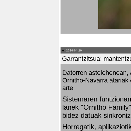
2026-04-20
Garrantzitsua: mantentze
Datorren astelehenean,
Ornitho-Navarra atariak 
arte.
Sistemaren funtziona
lanek "Ornitho Family"
bidez datuak sinkroniz
Horregatik, aplikaziot