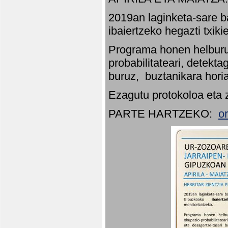
2019an laginketa-sare b
ibaiertzeko hegazti txik
Programa honen helburu
probabilitateari, detekta
buruz, buztanikara hori
Ezagutu protokoloa eta 
PARTE HARTZEKO:
o