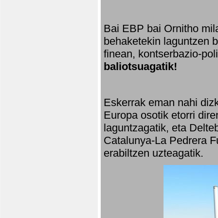
Bai EBP bai Ornitho mila
behaketekin laguntzen ba
finean, kontserbazio-po
baliotsuagatik!
Eskerrak eman nahi dizki
Europa osotik etorri dir
laguntzagatik, eta Delte
Catalunya-La Pedrera Fu
erabiltzen uzteagatik.