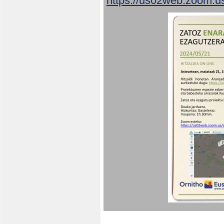
https://us02web.zoom.u