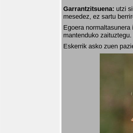
Garrantzitsuena:
utzi s
mesedez, ez sartu berrir
Egoera normaltasunera i
mantenduko zaituztegu. 
Eskerrik asko zuen pazie