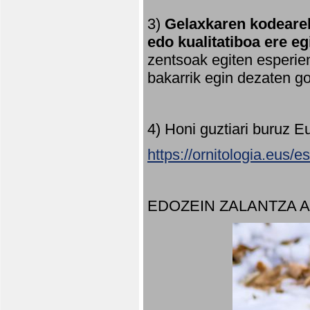
3)
Gelaxkaren kodearek
edo kualitatiboa ere e
zentsoak egiten esperien
bakarrik egin dezaten 
4) Honi guztiari buruz E
https://ornitologia.eus/
EDOZEIN ZALANTZA 