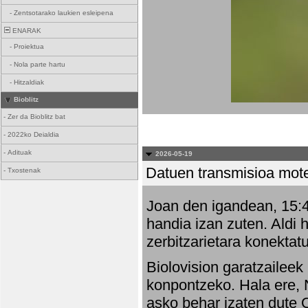
-
Zentsotarako laukien esleipena
ENARAK
-
Proiektua
-
Nola parte hartu
-
Hitzaldiak
Bioblitz
-
Zer da Bioblitz bat
-
2022ko Deialdia
-
Adituak
2026-05-19
Datuen transmisioa mot
-
Txostenak
Joan den igandean, 15:47
handia izan zuten. Aldi 
zerbitzarietara konektatu
Biolovision garatzaileek
konpontzeko. Hala ere, 
asko behar izaten dute 