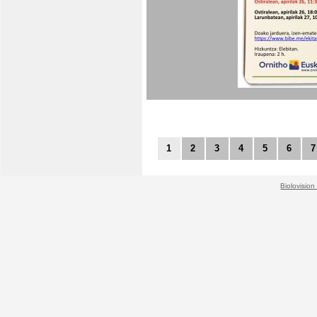
1
2
3
4
5
6
7
Biolovision