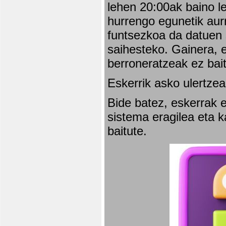
lehen 20:00ak baino l
hurrengo egunetik aurr
funtsezkoa da datuen 
saihesteko. Gainera, e
berroneratzeak ez bai
Eskerrik asko ulertzea
Bide batez, eskerrak e
sistema eragilea eta 
baitute.