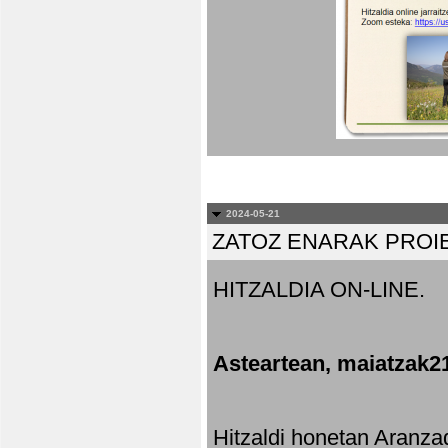
2024-05-21
ZATOZ ENARAK PROI
HITZALDIA ON-LINE.
Asteartean, maiatzak2
Hitzaldi honetan Aranza