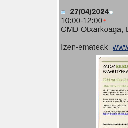
27/04/2024
10:00-12:00
CMD Otxarkoaga, B
Izen-emateak:
www.