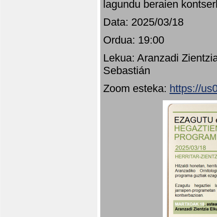
lagundu beraien kontser
Data: 2025/03/18
Ordua: 19:00
Lekua: Aranzadi Zientzi
Sebastián
Zoom esteka:
https://u