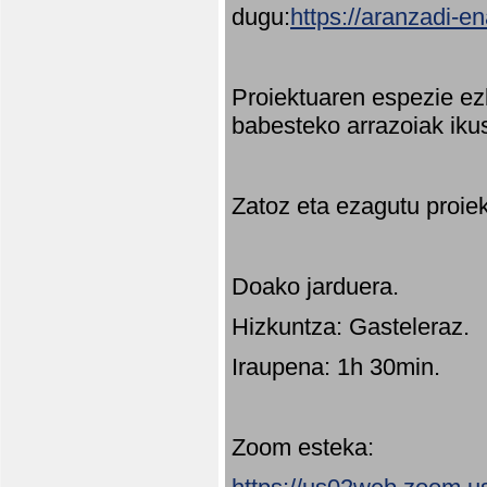
dugu:
https://aranzadi-e
Proiektuaren espezie ez
babesteko arrazoiak ikus
Zatoz eta ezagutu proie
Doako jarduera.
Hizkuntza: Gasteleraz.
Iraupena: 1h 30min.
Zoom esteka: