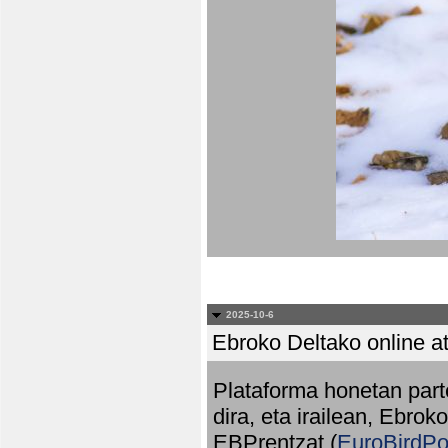
2025-10-6
Ebroko Deltako online at
Plataforma honetan part
dira, eta irailean, Ebrok
EBPrentzat (
EuroBirdPo