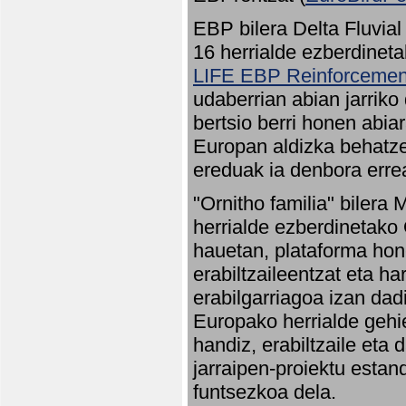
EBP bilera Delta Fluvial
16 herrialde ezberdineta
LIFE EBP Reinforcemen
udaberrian abian jarriko
bertsio berri honen abia
Europan aldizka behatze
ereduak ia denbora errea
"Ornitho familia" bilera 
herrialde ezberdinetako 
hauetan, plataforma hon
erabiltzaileentzat eta h
erabilgarriagoa izan dad
Europako herrialde gehie
handiz, erabiltzaile eta
jarraipen-proiektu estan
funtsezkoa dela.