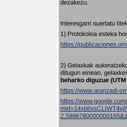
dezakezu.
Interesgarri suertatu lit
1) Protokoloa esteka ho
https://publicaciones.or
2) Gelaxkak aukeratzek
ditugun einean, gelaxke
beharko diguzue (UTM
https://www.aranzadi-orn
https://www.google.com
mid=14xbtIxsCLIWT4v
2.5986780000000165&