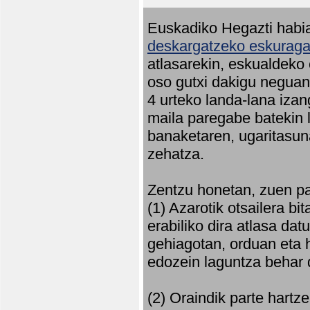
Euskadiko Hegazti habia
deskargatzeko eskuragar
atlasarekin, eskualdeko
oso gutxi dakigu neguan 
4 urteko landa-lana iza
maila paregabe batekin 
banaketaren, ugaritasun
zehatza.
Zentzu honetan, zuen pa
(1) Azarotik otsailera bi
erabiliko dira atlasa d
gehiagotan, orduan eta h
edozein laguntza behar 
(2) Oraindik parte hartz