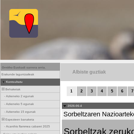
Ornitho Euskadi sarrera orria.
Albiste guztiak
Erakunde laguntzaileak
Kontsultatu
Behaketak
1
2
3
4
5
6
7
-
Azkeneko 2 egunak
-
Azkeneko 5 egunak
2026-06-4
-
Azkeneko 15 egunak
Sorbeltzaren Nazioartek
Espezieen banaketa
-
Acanthis flammea cabaret 2025
Sorbeltzak zeruko