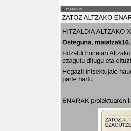
2024-05-15
ZATOZ ALTZAKO ENA
HITZALDIA ALTZAKO X
Osteguna, maiatzak16,
Hitzaldi honetan Altzak
ezagutu ditugu eta dituz
Hegazti intsektujale ha
parte hartu.
ENARAK proiektuaren in