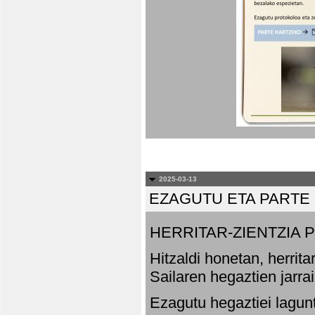
2025-03-13
EZAGUTU ETA PARTE
HERRITAR-ZIENTZIA
Hitzaldi honetan, herrit
Sailaren hegaztien jarr
Ezagutu hegaztiei lagun