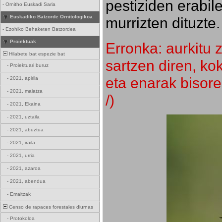
pestiziden erabil
-
Ornitho Euskadi Saria
Euskadiko Batzorde Ornitologikoa
murrizten dituzte.
-
Ezohiko Behaketen Batzordea
Proiektuak
Erronka: aurkitu z
Hilabete bat espezie bat
sartzen diren, k
-
Proiektuari buruz
eta enarak bisore
-
2021, apirila
-
2021, maiatza
/)
-
2021, Ekaina
-
2021, uztaila
-
2021, abuztua
-
2021, iraila
-
2021, urria
-
2021, azaroa
-
2021, abendua
-
Emaitzak
Censo de rapaces forestales diurnas
-
Protokoloa