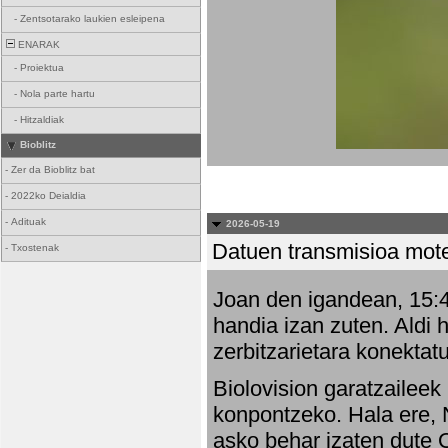
-
Zentsotarako laukien esleipena
ENARAK
-
Proiektua
-
Nola parte hartu
-
Hitzaldiak
Bioblitz
-
Zer da Bioblitz bat
-
2022ko Deialdia
-
Adituak
2026-05-19
Datuen transmisioa mot
-
Txostenak
Joan den igandean, 15:47
handia izan zuten. Aldi 
zerbitzarietara konektatu
Biolovision garatzaileek
konpontzeko. Hala ere, 
asko behar izaten dute 