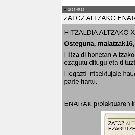
2024-05-15
ZATOZ ALTZAKO ENA
HITZALDIA ALTZAKO X
Osteguna, maiatzak16,
Hitzaldi honetan Altzak
ezagutu ditugu eta dituz
Hegazti intsektujale ha
parte hartu.
ENARAK proiektuaren in