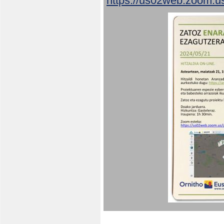
https://us02web.zoom.u