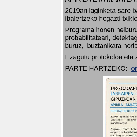
2019an laginketa-sare b
ibaiertzeko hegazti txik
Programa honen helburu
probabilitateari, detekta
buruz, buztanikara hori
Ezagutu protokoloa eta 
PARTE HARTZEKO:
o