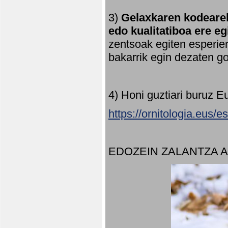
3)
Gelaxkaren kodearek
edo kualitatiboa ere e
zentsoak egiten esperien
bakarrik egin dezaten 
4) Honi guztiari buruz E
https://ornitologia.eus/
EDOZEIN ZALANTZA 