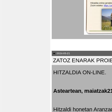
2024-05-21
ZATOZ ENARAK PROI
HITZALDIA ON-LINE.
Asteartean, maiatzak2
Hitzaldi honetan Aranza