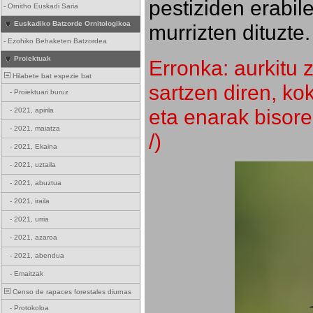
pestiziden erabil
-
Ornitho Euskadi Saria
Euskadiko Batzorde Ornitologikoa
murrizten dituzte.
-
Ezohiko Behaketen Batzordea
Proiektuak
Erronka: aurkitu z
Hilabete bat espezie bat
sartzen diren, k
-
Proiektuari buruz
eta enarak bisore
-
2021, apirila
-
2021, maiatza
/)
-
2021, Ekaina
-
2021, uztaila
-
2021, abuztua
-
2021, iraila
-
2021, urria
-
2021, azaroa
-
2021, abendua
-
Emaitzak
Censo de rapaces forestales diurnas
-
Protokoloa