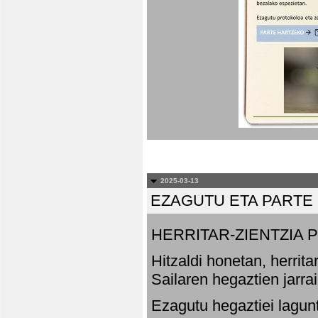
2025-03-13
EZAGUTU ETA PARTE
HERRITAR-ZIENTZIA
Hitzaldi honetan, herrit
Sailaren hegaztien jarr
Ezagutu hegaztiei lagun