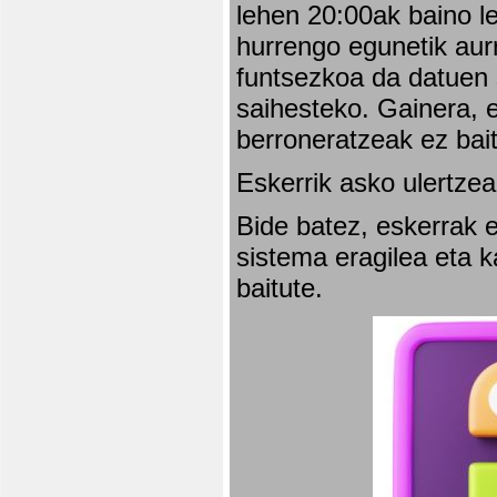
lehen 20:00ak baino l
hurrengo egunetik aurr
funtsezkoa da datuen 
saihesteko. Gainera, e
berroneratzeak ez bai
Eskerrik asko ulertzea
Bide batez, eskerrak e
sistema eragilea eta 
baitute.