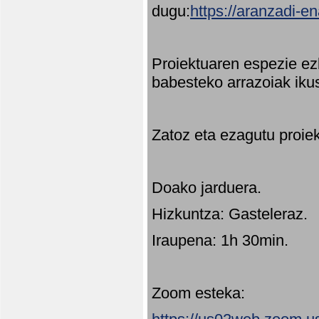
dugu:
https://aranzadi-e
Proiektuaren espezie ez
babesteko arrazoiak ikus
Zatoz eta ezagutu proie
Doako jarduera.
Hizkuntza: Gasteleraz.
Iraupena: 1h 30min.
Zoom esteka: