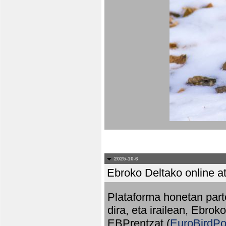
2025-10-6
Ebroko Deltako online at
Plataforma honetan part
dira, eta irailean, Ebrok
EBPrentzat (
EuroBirdPo