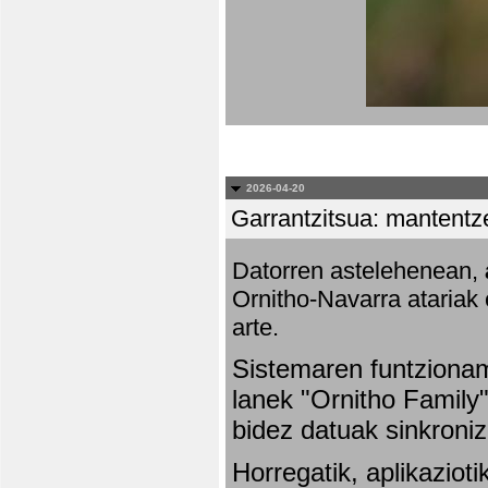
2026-04-20
Garrantzitsua: mantentze
Datorren astelehenean,
Ornitho-Navarra atariak 
arte.
Sistemaren funtziona
lanek "Ornitho Family"
bidez datuak sinkroniz
Horregatik, aplikaziot