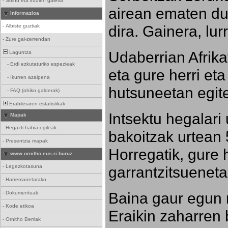
-
Soinu eta irudien galeria
airean ematen dut
Informazioa
dira. Gainera, lu
-
Albiste guztiak
-
Zure gai-zerrendan
Udaberrian Afrikat
Laguntza
-
Erdi ezkutaturiko espezieak
eta gure herri eta 
-
Ikurren azalpena
hutsuneetan egite
-
FAQ (ohiko galderak)
Erabileraren estatistikak
Intsektu hegalari 
Mapak
-
Hegazti habia-egileak
bakoitzak urtean 
-
Presentzia mapak
Horregatik, gure h
www.ornitho.eus-ri buruz
-
Legezkotasuna
garrantzitsueneta
-
Harremanetarako
Baina gaur egun 
-
Dokumentuak
-
Kode etikoa
Eraikin zaharren b
-
Ornitho Berriak