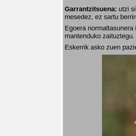
Garrantzitsuena:
utzi s
mesedez, ez sartu berrir
Egoera normaltasunera i
mantenduko zaituztegu. 
Eskerrik asko zuen pazie