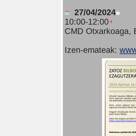
27/04/2024
10:00-12:00
CMD Otxarkoaga, B
Izen-emateak:
www.