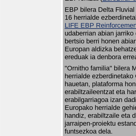
EBP bilera Delta Fluvial
16 herrialde ezberdineta
LIFE EBP Reinforcemen
udaberrian abian jarriko
bertsio berri honen abia
Europan aldizka behatze
ereduak ia denbora errea
"Ornitho familia" bilera 
herrialde ezberdinetako 
hauetan, plataforma hon
erabiltzaileentzat eta h
erabilgarriagoa izan dad
Europako herrialde gehie
handiz, erabiltzaile eta
jarraipen-proiektu estan
funtsezkoa dela.