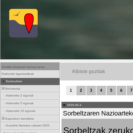
Ornitho Euskadi sarrera orria.
Albiste guztiak
Erakunde laguntzaileak
Kontsultatu
Behaketak
1
2
3
4
5
6
7
-
Azkeneko 2 egunak
-
Azkeneko 5 egunak
2026-06-4
-
Azkeneko 15 egunak
Sorbeltzaren Nazioartek
Espezieen banaketa
-
Acanthis flammea cabaret 2025
Sorbeltzak zeruko