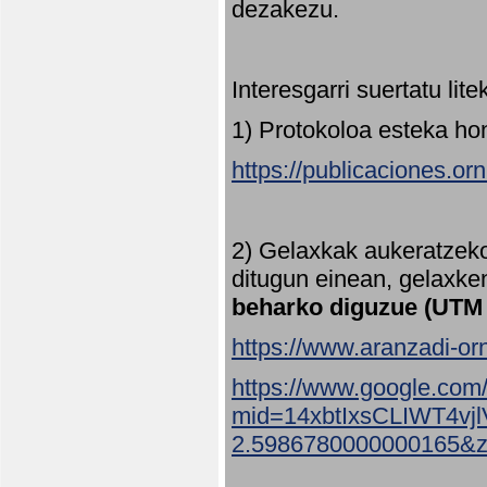
dezakezu.
Interesgarri suertatu lit
1) Protokoloa esteka ho
https://publicaciones.or
2) Gelaxkak aukeratzek
ditugun einean, gelaxke
beharko diguzue (UTM
https://www.aranzadi-orn
https://www.google.com
mid=14xbtIxsCLIWT4v
2.5986780000000165&