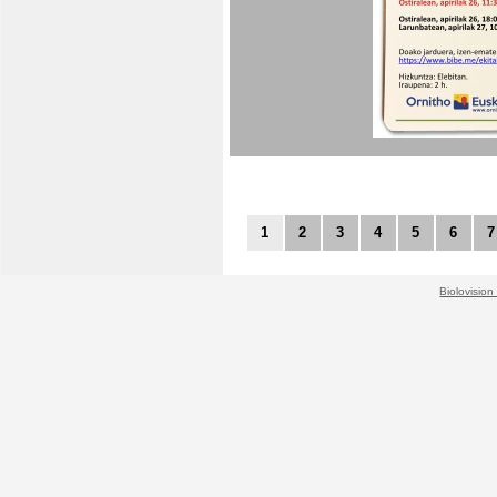
1
2
3
4
5
6
7
Biolovision