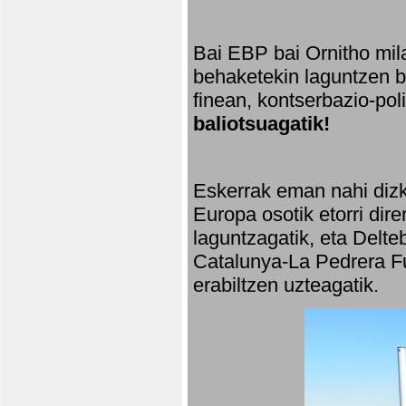
Bai EBP bai Ornitho mila
behaketekin laguntzen ba
finean, kontserbazio-po
baliotsuagatik!
Eskerrak eman nahi dizki
Europa osotik etorri dir
laguntzagatik, eta Delte
Catalunya-La Pedrera Fu
erabiltzen uzteagatik.