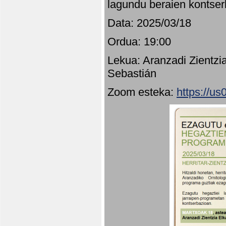
lagundu beraien kontser
Data: 2025/03/18
Ordua: 19:00
Lekua: Aranzadi Zientzi
Sebastián
Zoom esteka:
https://u