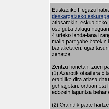
Euskadiko Hegazti habia
deskargatzeko eskuragar
atlasarekin, eskualdeko
oso gutxi dakigu neguan 
4 urteko landa-lana iza
maila paregabe batekin 
banaketaren, ugaritasun
zehatza.
Zentzu honetan, zuen pa
(1) Azarotik otsailera bi
erabiliko dira atlasa d
gehiagotan, orduan eta h
edozein laguntza behar 
(2) Oraindik parte hartz