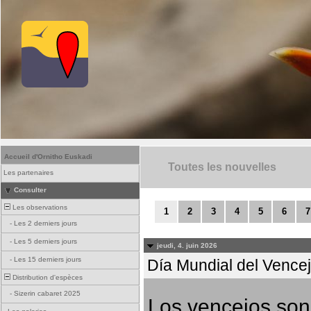
Accueil d'Ornitho Euskadi
Toutes les nouvelles
Les partenaires
Consulter
Les observations
1
2
3
4
5
6
7
-
Les 2 derniers jours
-
Les 5 derniers jours
jeudi, 4. juin 2026
-
Les 15 derniers jours
Día Mundial del Vencejo
Distribution d'espèces
-
Sizerin cabaret 2025
Los vencejos son 