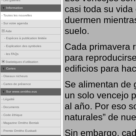
-
Les galeries
casi toda su vida
Information
-
Toutes les nouvelles
duermen mientras
-
Sur votre agenda
suelo.
Aide
-
Espèces à publication limitée
Cada primavera r
-
Explication des symboles
para reproducirse,
-
les FAQs
Statistiques d'utilisation
edificios para ha
Cartes
-
Oiseaux nicheurs
Se alimentan de g
-
Cartes de présence
un solo vencejo 
Sur www.ornitho.eus
-
Légalité
al año. Por eso s
-
Documents
naturales” de nue
-
Code éthique
-
Magazine Ornitho Berriak
Sin embargo, cad
-
Premio Ornitho Euskadi