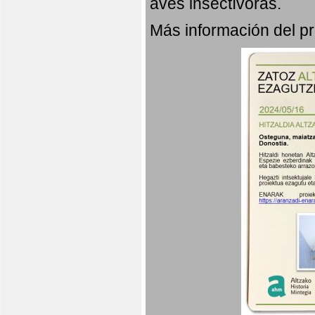
aves insectívoras.
Más información del 