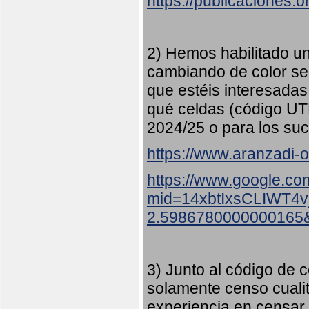
https://publicaciones.
2) Hemos habilitado u
cambiando de color s
que estéis interesadas
qué celdas (código UT
2024/25 o para los suc
https://www.aranzadi-or
https://www.google.co
mid=14xbtIxsCLIWT4
2.5986780000000165
3) Junto al código de c
solamente censo cualit
experiencia en censar