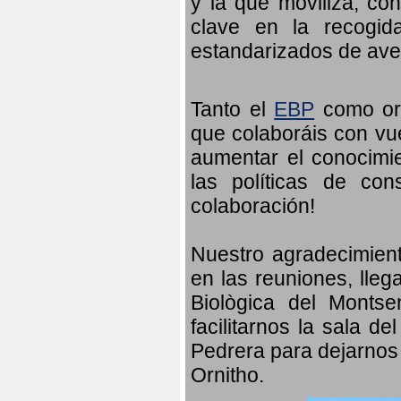
y la que moviliza, co
clave en la recogid
estandarizados de ave
Tanto el
EBP
como orn
que colaboráis con vu
aumentar el conocimien
las políticas de con
colaboración!
Nuestro agradecimient
en las reuniones, lleg
Biològica del Monts
facilitarnos la sala d
Pedrera para dejarnos 
Ornitho.