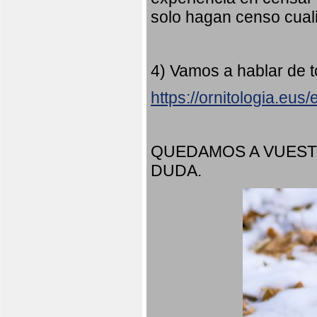
solo hagan censo cuali
4) Vamos a hablar de t
https://ornitologia.eu
QUEDAMOS A VUEST
DUDA.