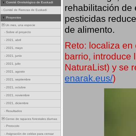
Comité Ornitológico de Euskadi
rehabilitación de 
-
Comité de Rarezas de Euskadi
pesticidas reduce
Proyectos
Un mes, una especie
de alimento.
-
Sobre el proyecto
-
2021, abril
Reto: localiza en 
-
2021, mayo
barrio, introduce 
-
2021, junio
NaturaList) y se r
-
2021, julio
-
2021, agosto
enarak.eus/
)
-
2021, septiembre
-
2021, octubre
-
2021, noviembre
-
2021, diciembre
-
Resultados
Censo de rapaces forestales diurnas
-
Protocolo
-
Asignación de celdas para censar