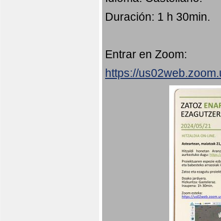
Duración: 1 h 30min.
Entrar en Zoom:
https://us02web.zoom