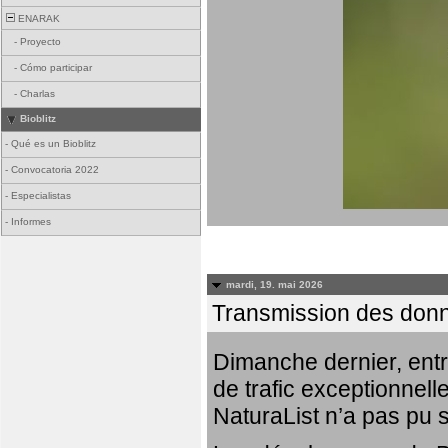
ENARAK
-
Proyecto
-
Cómo participar
-
Charlas
Bioblitz
-
Qué es un Bioblitz
-
Convocatoria 2022
-
Especialistas
-
Informes
mardi, 19. mai 2026
Transmission des donn
Dimanche dernier, entr
de trafic exceptionnell
NaturaList n’a pas pu 