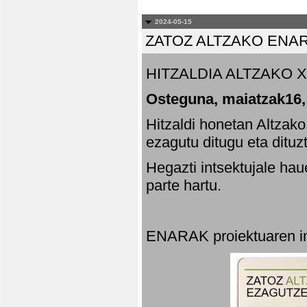
2024-05-15
ZATOZ ALTZAKO ENA
HITZALDIA ALTZAKO X
Osteguna, maiatzak16,
Hitzaldi honetan Altzak
ezagutu ditugu eta dituz
Hegazti intsektujale ha
parte hartu.
ENARAK proiektuaren in