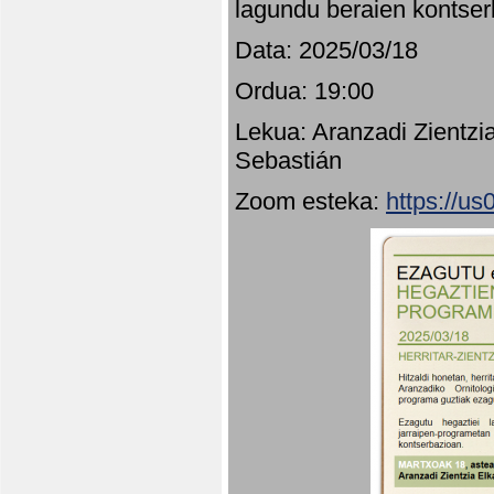
lagundu beraien kontser
Data: 2025/03/18
Ordua: 19:00
Lekua: Aranzadi Zientzi
Sebastián
Zoom esteka:
https://u