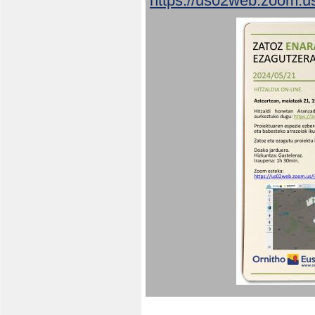
https://us02web.zoom.u