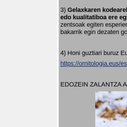
3)
Gelaxkaren kodearek
edo kualitatiboa ere e
zentsoak egiten esperien
bakarrik egin dezaten 
4) Honi guztiari buruz E
https://ornitologia.eus/
EDOZEIN ZALANTZA 