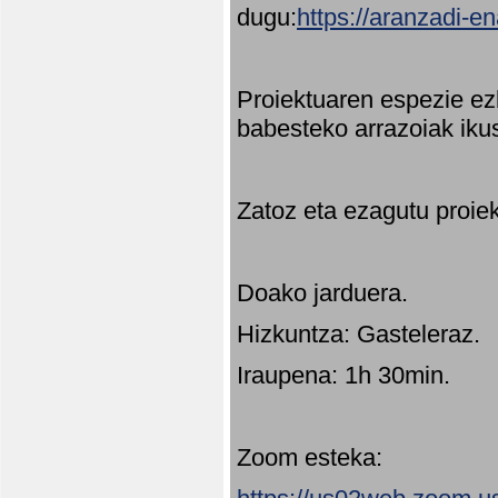
dugu:
https://aranzadi-e
Proiektuaren espezie ez
babesteko arrazoiak ikus
Zatoz eta ezagutu proie
Doako jarduera.
Hizkuntza: Gasteleraz.
Iraupena: 1h 30min.
Zoom esteka: