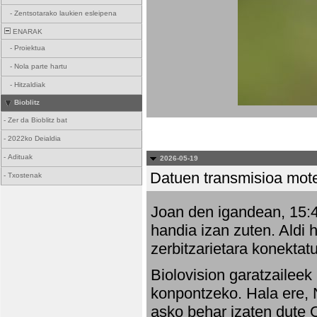
-
Zentsotarako laukien esleipena
ENARAK
-
Proiektua
-
Nola parte hartu
-
Hitzaldiak
Bioblitz
-
Zer da Bioblitz bat
-
2022ko Deialdia
-
Adituak
2026-05-19
Datuen transmisioa mot
-
Txostenak
Joan den igandean, 15:47
handia izan zuten. Aldi 
zerbitzarietara konektatu
Biolovision garatzaileek
konpontzeko. Hala ere, 
asko behar izaten dute 