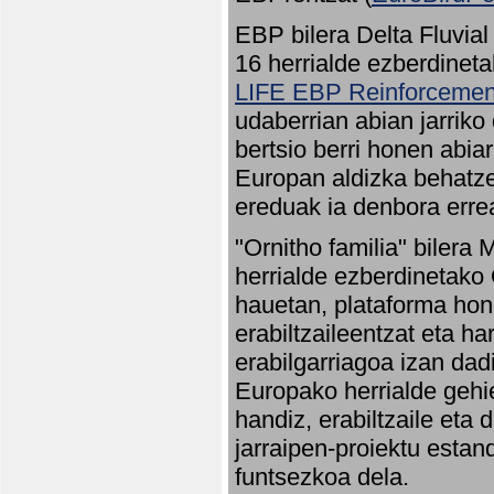
EBP bilera Delta Fluvial
16 herrialde ezberdineta
LIFE EBP Reinforcemen
udaberrian abian jarriko
bertsio berri honen abia
Europan aldizka behatze
ereduak ia denbora errea
"Ornitho familia" bilera 
herrialde ezberdinetako 
hauetan, plataforma hon
erabiltzaileentzat eta h
erabilgarriagoa izan dad
Europako herrialde gehie
handiz, erabiltzaile eta
jarraipen-proiektu estan
funtsezkoa dela.