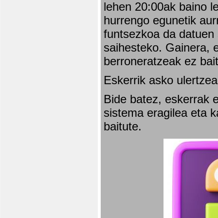
lehen 20:00ak baino l
hurrengo egunetik aurr
funtsezkoa da datuen 
saihesteko. Gainera, e
berroneratzeak ez bai
Eskerrik asko ulertzea
Bide batez, eskerrak e
sistema eragilea eta 
baitute.