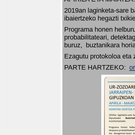
2019an laginketa-sare b
ibaiertzeko hegazti txik
Programa honen helburu
probabilitateari, detekta
buruz, buztanikara hori
Ezagutu protokoloa eta 
PARTE HARTZEKO:
o