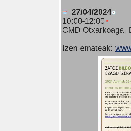
27/04/2024
10:00-12:00
CMD Otxarkoaga, B
Izen-emateak:
www.