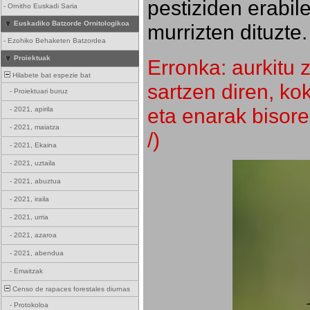
pestiziden erabil
-
Ornitho Euskadi Saria
Euskadiko Batzorde Ornitologikoa
murrizten dituzte.
-
Ezohiko Behaketen Batzordea
Proiektuak
Erronka: aurkitu z
Hilabete bat espezie bat
sartzen diren, k
-
Proiektuari buruz
eta enarak bisore
-
2021, apirila
-
2021, maiatza
/)
-
2021, Ekaina
-
2021, uztaila
-
2021, abuztua
-
2021, iraila
-
2021, urria
-
2021, azaroa
-
2021, abendua
-
Emaitzak
Censo de rapaces forestales diurnas
-
Protokoloa