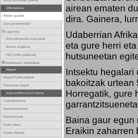
-
Soinu eta irudien galeria
airean ematen dut
Informazioa
dira. Gainera, lu
-
Albiste guztiak
-
Zure gai-zerrendan
Udaberrian Afrikat
Laguntza
-
Erdi ezkutaturiko espezieak
eta gure herri eta 
-
Ikurren azalpena
hutsuneetan egite
-
FAQ (ohiko galderak)
Erabileraren estatistikak
Intsektu hegalari 
Mapak
-
Hegazti habia-egileak
bakoitzak urtean 
-
Presentzia mapak
Horregatik, gure h
www.ornitho.eus-ri buruz
-
Legezkotasuna
garrantzitsueneta
-
Harremanetarako
Baina gaur egun 
-
Dokumentuak
-
Kode etikoa
Eraikin zaharren b
-
Ornitho Berriak