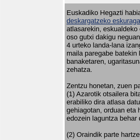
Euskadiko Hegazti habia
deskargatzeko eskuragar
atlasarekin, eskualdeko
oso gutxi dakigu neguan 
4 urteko landa-lana iza
maila paregabe batekin 
banaketaren, ugaritasun
zehatza.
Zentzu honetan, zuen pa
(1) Azarotik otsailera bi
erabiliko dira atlasa d
gehiagotan, orduan eta h
edozein laguntza behar 
(2) Oraindik parte hartz