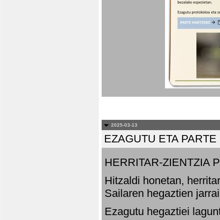
2025-03-13
EZAGUTU ETA PARTE
HERRITAR-ZIENTZIA
Hitzaldi honetan, herrit
Sailaren hegaztien jarr
Ezagutu hegaztiei lagun