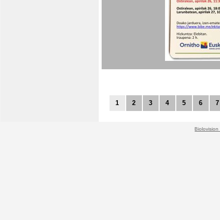
1
2
3
4
5
6
7
Biolovision