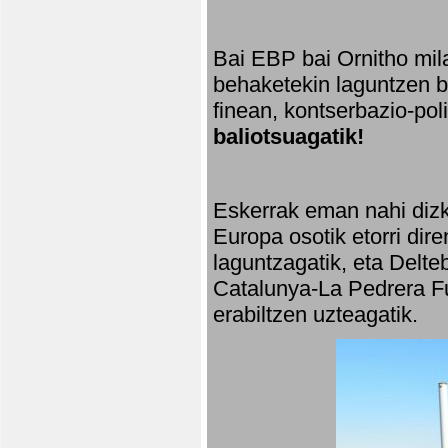
Bai EBP bai Ornitho mila
behaketekin laguntzen ba
finean, kontserbazio-po
baliotsuagatik!
Eskerrak eman nahi dizki
Europa osotik etorri dir
laguntzagatik, eta Delte
Catalunya-La Pedrera Fu
erabiltzen uzteagatik.