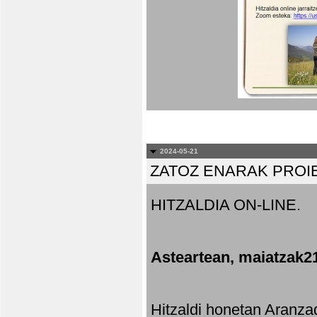
2024-05-21
ZATOZ ENARAK PROI
HITZALDIA ON-LINE.
Asteartean, maiatzak2
Hitzaldi honetan Aranza