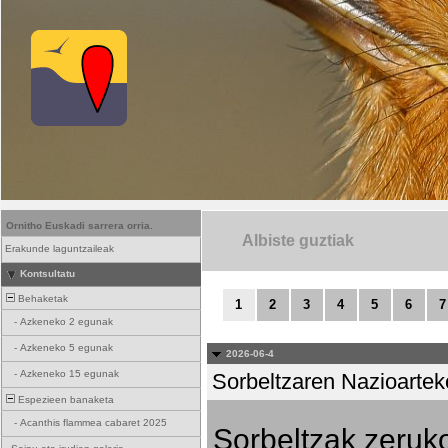
Ornitho Euskadi sarrera orria.
Albiste guztiak
Erakunde laguntzaileak
Kontsultatu
Behaketak
1
2
3
4
5
6
7
-
Azkeneko 2 egunak
-
Azkeneko 5 egunak
2026-06-4
-
Azkeneko 15 egunak
Sorbeltzaren Nazioartek
Espezieen banaketa
-
Acanthis flammea cabaret 2025
Sorbeltzak zeruko