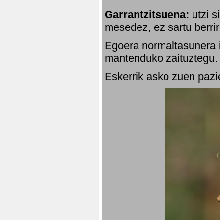
Garrantzitsuena:
utzi s
mesedez, ez sartu berrir
Egoera normaltasunera i
mantenduko zaituztegu. 
Eskerrik asko zuen pazie