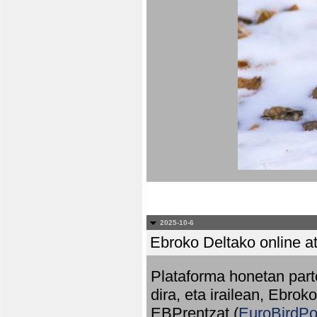
2025-10-6
Ebroko Deltako online at
Plataforma honetan part
dira, eta irailean, Ebrok
EBPrentzat (
EuroBirdPo