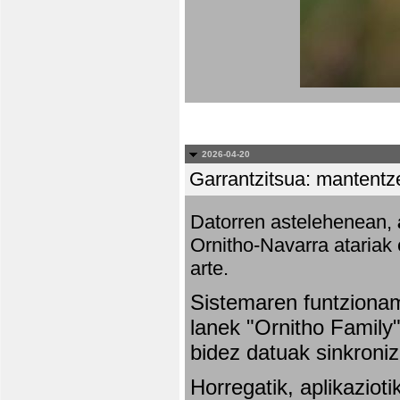
2026-04-20
Garrantzitsua: mantentze
Datorren astelehenean,
Ornitho-Navarra atariak 
arte.
Sistemaren funtziona
lanek "Ornitho Family"
bidez datuak sinkroniz
Horregatik, aplikaziot