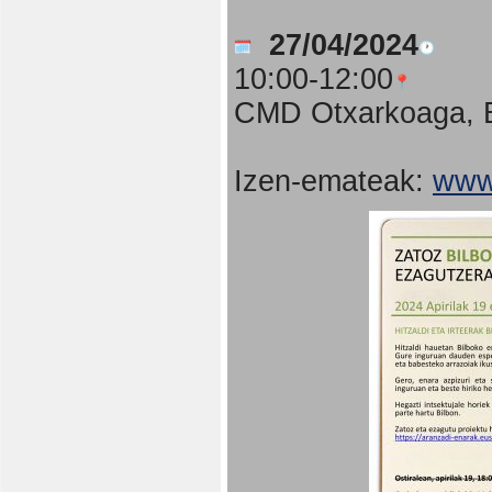
27/04/2024
10:00-12:00
CMD Otxarkoaga, B
Izen-emateak:
www.