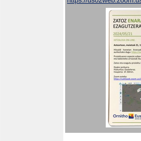
https://us02web.zoom.u