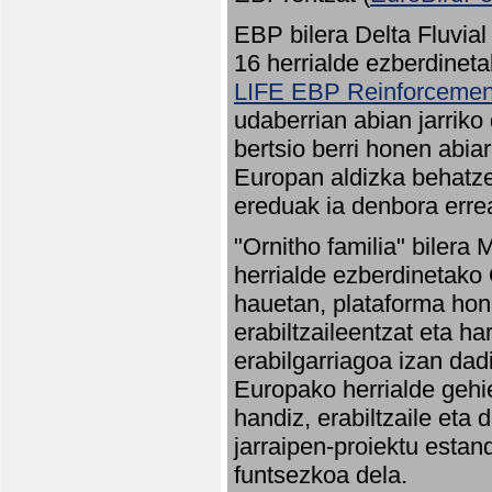
EBP bilera Delta Fluvial
16 herrialde ezberdineta
LIFE EBP Reinforcemen
udaberrian abian jarriko
bertsio berri honen abia
Europan aldizka behatze
ereduak ia denbora errea
"Ornitho familia" bilera 
herrialde ezberdinetako 
hauetan, plataforma hon
erabiltzaileentzat eta h
erabilgarriagoa izan dad
Europako herrialde gehie
handiz, erabiltzaile eta
jarraipen-proiektu estan
funtsezkoa dela.