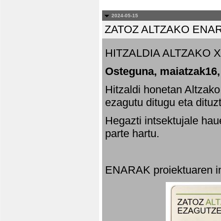
2024-05-15
ZATOZ ALTZAKO ENA
HITZALDIA ALTZAKO X
Osteguna, maiatzak16,
Hitzaldi honetan Altzak
ezagutu ditugu eta dituz
Hegazti intsektujale ha
parte hartu.
ENARAK proiektuaren in