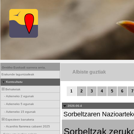
Ornitho Euskadi sarrera orria.
Albiste guztiak
Erakunde laguntzaileak
Kontsultatu
Behaketak
1
2
3
4
5
6
7
-
Azkeneko 2 egunak
-
Azkeneko 5 egunak
2026-06-4
-
Azkeneko 15 egunak
Sorbeltzaren Nazioartek
Espezieen banaketa
-
Acanthis flammea cabaret 2025
Sorbeltzak zeruko