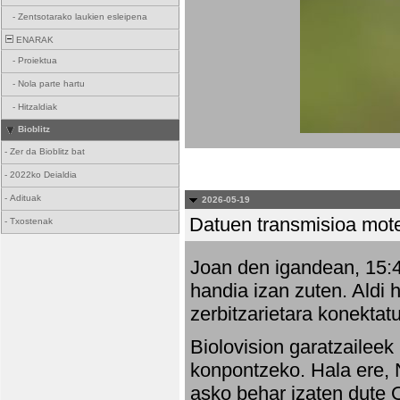
-
Zentsotarako laukien esleipena
ENARAK
-
Proiektua
-
Nola parte hartu
-
Hitzaldiak
Bioblitz
-
Zer da Bioblitz bat
-
2022ko Deialdia
-
Adituak
2026-05-19
Datuen transmisioa mot
-
Txostenak
Joan den igandean, 15:47
handia izan zuten. Aldi 
zerbitzarietara konektatu
Biolovision garatzaileek
konpontzeko. Hala ere, 
asko behar izaten dute 