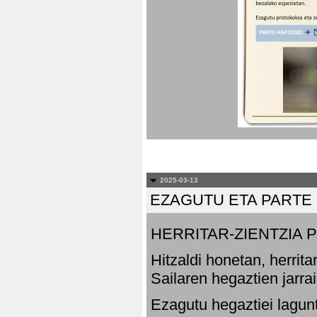
2025-03-13
EZAGUTU ETA PARTE
HERRITAR-ZIENTZIA
Hitzaldi honetan, herrit
Sailaren hegaztien jarr
Ezagutu hegaztiei lagun