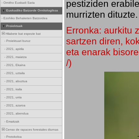
pestiziden erabil
-
Ornitho Euskadi Saria
Euskadiko Batzorde Ornitologikoa
murrizten dituzte.
-
Ezohiko Behaketen Batzordea
Proiektuak
Erronka: aurkitu z
Hilabete bat espezie bat
sartzen diren, k
-
Proiektuari buruz
eta enarak bisore
-
2021, apirila
-
2021, maiatza
/)
-
2021, Ekaina
-
2021, uztaila
-
2021, abuztua
-
2021, iraila
-
2021, urria
-
2021, azaroa
-
2021, abendua
-
Emaitzak
Censo de rapaces forestales diurnas
-
Protokoloa