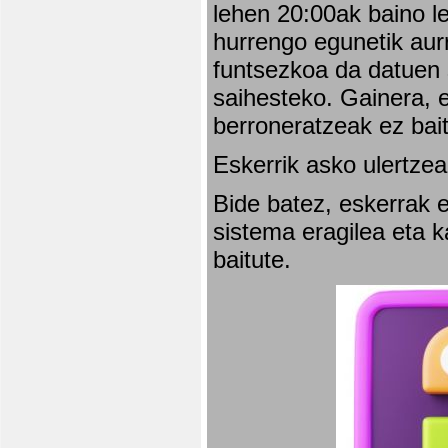
lehen 20:00ak baino l
hurrengo egunetik aurr
funtsezkoa da datuen 
saihesteko. Gainera, e
berroneratzeak ez bai
Eskerrik asko ulertzea
Bide batez, eskerrak e
sistema eragilea eta 
baitute.