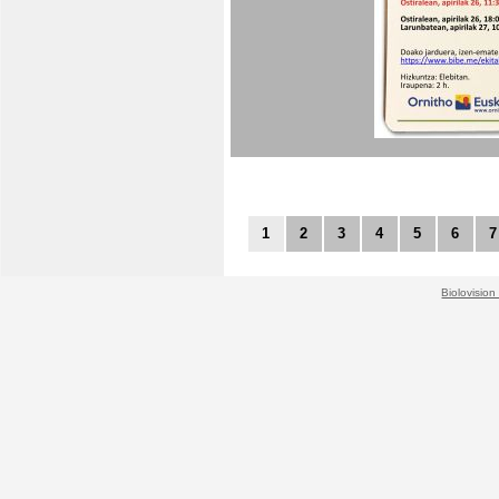
1
2
3
4
5
6
7
Biolovision