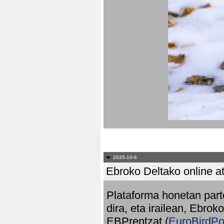
2025-10-6
Ebroko Deltako online at
Plataforma honetan part
dira, eta irailean, Ebrok
EBPrentzat (
EuroBirdPo