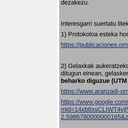
dezakezu.
Interesgarri suertatu lit
1) Protokoloa esteka ho
https://publicaciones.or
2) Gelaxkak aukeratzek
ditugun einean, gelaxke
beharko diguzue (UTM
https://www.aranzadi-orn
https://www.google.com
mid=14xbtIxsCLIWT4v
2.5986780000000165&