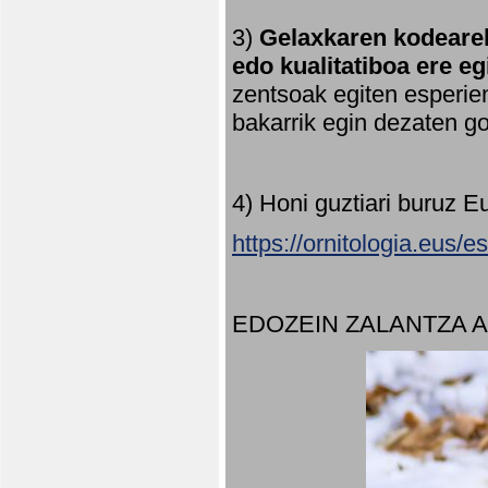
3)
Gelaxkaren kodearek
edo kualitatiboa ere e
zentsoak egiten esperien
bakarrik egin dezaten 
4) Honi guztiari buruz E
https://ornitologia.eus/
EDOZEIN ZALANTZA 