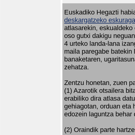
Euskadiko Hegazti habia
deskargatzeko eskuragar
atlasarekin, eskualdeko
oso gutxi dakigu neguan 
4 urteko landa-lana iza
maila paregabe batekin 
banaketaren, ugaritasun
zehatza.
Zentzu honetan, zuen pa
(1) Azarotik otsailera bi
erabiliko dira atlasa d
gehiagotan, orduan eta h
edozein laguntza behar 
(2) Oraindik parte hartz