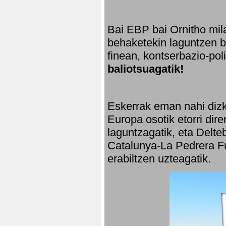
Bai EBP bai Ornitho mila
behaketekin laguntzen ba
finean, kontserbazio-po
baliotsuagatik!
Eskerrak eman nahi dizki
Europa osotik etorri dir
laguntzagatik, eta Delte
Catalunya-La Pedrera Fu
erabiltzen uzteagatik.