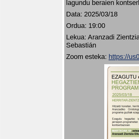
lagundu beraien kontser
Data: 2025/03/18
Ordua: 19:00
Lekua: Aranzadi Zientzi
Sebastián
Zoom esteka:
https://u