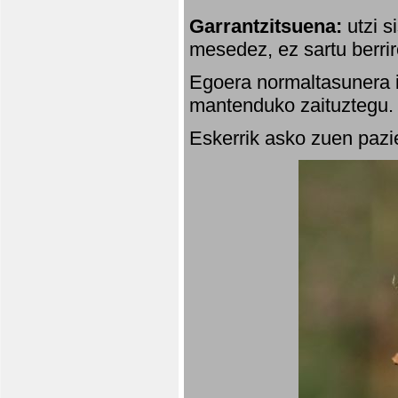
Garrantzitsuena:
utzi s
mesedez, ez sartu berrir
Egoera normaltasunera i
mantenduko zaituztegu. 
Eskerrik asko zuen pazie