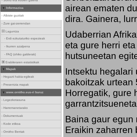
-
Soinu eta irudien galeria
airean ematen dut
Informazioa
dira. Gainera, lu
-
Albiste guztiak
-
Zure gai-zerrendan
Udaberrian Afrikat
Laguntza
-
Erdi ezkutaturiko espezieak
eta gure herri eta 
-
Ikurren azalpena
hutsuneetan egite
-
FAQ (ohiko galderak)
Erabileraren estatistikak
Intsektu hegalari 
Mapak
-
Hegazti habia-egileak
bakoitzak urtean 
-
Presentzia mapak
Horregatik, gure h
www.ornitho.eus-ri buruz
-
Legezkotasuna
garrantzitsueneta
-
Harremanetarako
Baina gaur egun 
-
Dokumentuak
-
Kode etikoa
Eraikin zaharren b
-
Ornitho Berriak