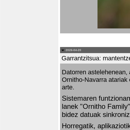
2026-04-20
Garrantzitsua: mantentze
Datorren astelehenean,
Ornitho-Navarra atariak 
arte.
Sistemaren funtziona
lanek "Ornitho Family"
bidez datuak sinkroniz
Horregatik, aplikaziot