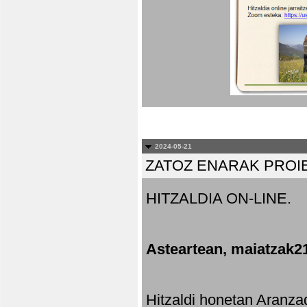
2024-05-21
ZATOZ ENARAK PROI
HITZALDIA ON-LINE.
Asteartean, maiatzak2
Hitzaldi honetan Aranza