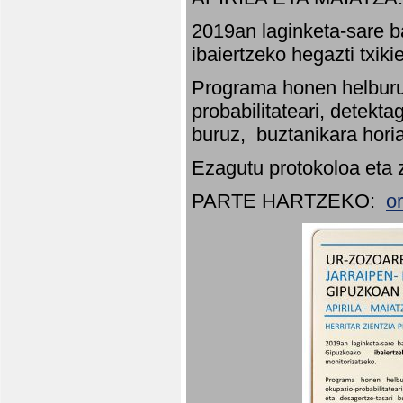
2019an laginketa-sare b
ibaiertzeko hegazti txik
Programa honen helburu
probabilitateari, detekta
buruz, buztanikara hori
Ezagutu protokoloa eta 
PARTE HARTZEKO:
o