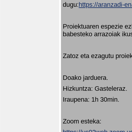
dugu:
https://aranzadi-e
Proiektuaren espezie ez
babesteko arrazoiak ikus
Zatoz eta ezagutu proie
Doako jarduera.
Hizkuntza: Gasteleraz.
Iraupena: 1h 30min.
Zoom esteka: