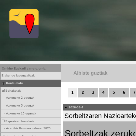
Ornitho Euskadi sarrera orria.
Albiste guztiak
Erakunde laguntzaileak
Kontsultatu
Behaketak
1
2
3
4
5
6
7
-
Azkeneko 2 egunak
-
Azkeneko 5 egunak
2026-06-4
-
Azkeneko 15 egunak
Sorbeltzaren Nazioartek
Espezieen banaketa
-
Acanthis flammea cabaret 2025
Sorbeltzak zeruko