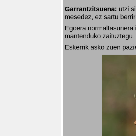
Garrantzitsuena:
utzi s
mesedez, ez sartu berrir
Egoera normaltasunera i
mantenduko zaituztegu. 
Eskerrik asko zuen pazie