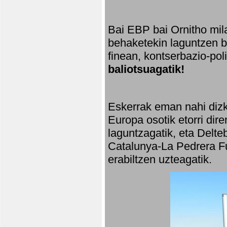
Bai EBP bai Ornitho mila
behaketekin laguntzen ba
finean, kontserbazio-po
baliotsuagatik!
Eskerrak eman nahi dizki
Europa osotik etorri dir
laguntzagatik, eta Delte
Catalunya-La Pedrera Fu
erabiltzen uzteagatik.