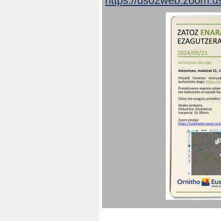
https://us02web.zoom.u