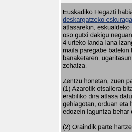
Euskadiko Hegazti habia
deskargatzeko eskuragar
atlasarekin, eskualdeko
oso gutxi dakigu neguan 
4 urteko landa-lana iza
maila paregabe batekin 
banaketaren, ugaritasun
zehatza.
Zentzu honetan, zuen pa
(1) Azarotik otsailera bi
erabiliko dira atlasa d
gehiagotan, orduan eta h
edozein laguntza behar 
(2) Oraindik parte hartz