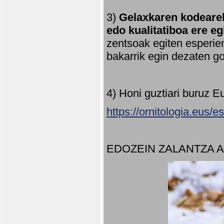
3)
Gelaxkaren kodearek
edo kualitatiboa ere e
zentsoak egiten esperien
bakarrik egin dezaten 
4) Honi guztiari buruz E
https://ornitologia.eus/
EDOZEIN ZALANTZA 