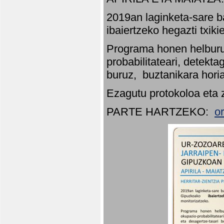
2019an laginketa-sare b
ibaiertzeko hegazti txik
Programa honen helburu
probabilitateari, detekta
buruz, buztanikara hori
Ezagutu protokoloa eta 
PARTE HARTZEKO:
o