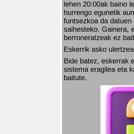
lehen 20:00ak baino l
hurrengo egunetik aurr
funtsezkoa da datuen 
saihesteko. Gainera, e
berroneratzeak ez bai
Eskerrik asko ulertzea
Bide batez, eskerrak e
sistema eragilea eta 
baitute.