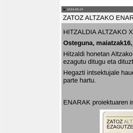
2024-05-15
ZATOZ ALTZAKO ENA
HITZALDIA ALTZAKO X
Osteguna, maiatzak16,
Hitzaldi honetan Altzak
ezagutu ditugu eta dituz
Hegazti intsektujale ha
parte hartu.
ENARAK proiektuaren in