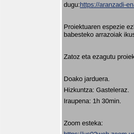
dugu:
https://aranzadi-e
Proiektuaren espezie ez
babesteko arrazoiak ikus
Zatoz eta ezagutu proie
Doako jarduera.
Hizkuntza: Gasteleraz.
Iraupena: 1h 30min.
Zoom esteka: