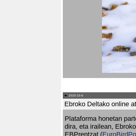
2025-10-6
Ebroko Deltako online at
Plataforma honetan part
dira, eta irailean, Ebrok
EBPrentzat (
EuroBirdPo