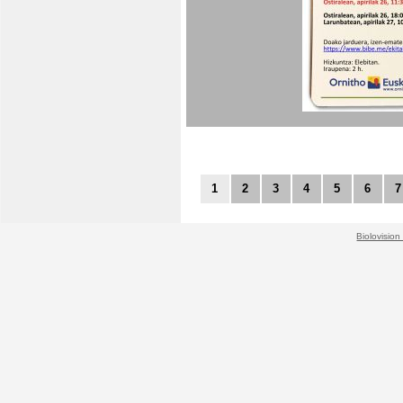
1
2
3
4
5
6
7
Biolovision