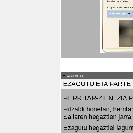
2025-03-13
EZAGUTU ETA PARTE
HERRITAR-ZIENTZIA
Hitzaldi honetan, herrit
Sailaren hegaztien jarr
Ezagutu hegaztiei lagun