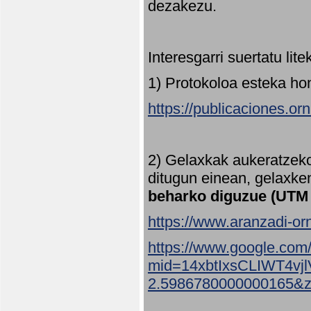
dezakezu.
Interesgarri suertatu lit
1) Protokoloa esteka ho
https://publicaciones.or
2) Gelaxkak aukeratzek
ditugun einean, gelaxke
beharko diguzue (UTM
https://www.aranzadi-orn
https://www.google.com
mid=14xbtIxsCLIWT4v
2.5986780000000165&