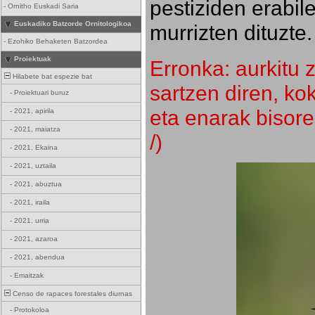
pestiziden erabil
-
Ornitho Euskadi Saria
Euskadiko Batzorde Ornitologikoa
murrizten dituzte.
-
Ezohiko Behaketen Batzordea
Proiektuak
Erronka: aurkitu z
Hilabete bat espezie bat
sartzen diren, k
-
Proiektuari buruz
eta enarak bisore
-
2021, apirila
-
2021, maiatza
/)
-
2021, Ekaina
-
2021, uztaila
-
2021, abuztua
-
2021, iraila
-
2021, urria
-
2021, azaroa
-
2021, abendua
-
Emaitzak
Censo de rapaces forestales diurnas
-
Protokoloa