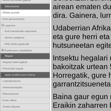
-
Soinu eta irudien galeria
airean ematen dut
Informazioa
dira. Gainera, lu
-
Albiste guztiak
-
Zure gai-zerrendan
Udaberrian Afrikat
Laguntza
-
Erdi ezkutaturiko espezieak
eta gure herri eta 
-
Ikurren azalpena
hutsuneetan egite
-
FAQ (ohiko galderak)
Erabileraren estatistikak
Intsektu hegalari 
Mapak
-
Hegazti habia-egileak
bakoitzak urtean 
-
Presentzia mapak
Horregatik, gure h
www.ornitho.eus-ri buruz
-
Legezkotasuna
garrantzitsueneta
-
Harremanetarako
Baina gaur egun 
-
Dokumentuak
-
Kode etikoa
Eraikin zaharren b
-
Ornitho Berriak