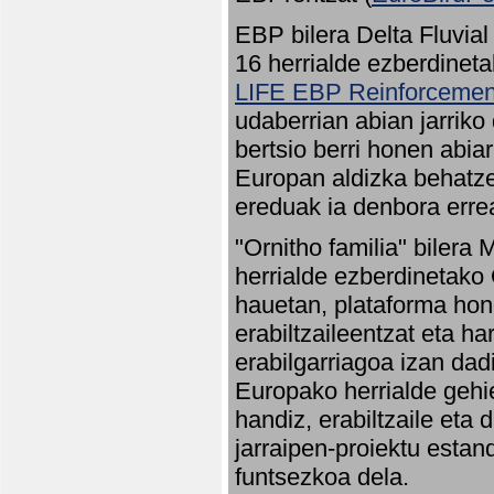
EBP bilera Delta Fluvial
16 herrialde ezberdineta
LIFE EBP Reinforcemen
udaberrian abian jarriko
bertsio berri honen abia
Europan aldizka behatze
ereduak ia denbora errea
"Ornitho familia" bilera 
herrialde ezberdinetako 
hauetan, plataforma hon
erabiltzaileentzat eta h
erabilgarriagoa izan dad
Europako herrialde gehie
handiz, erabiltzaile eta
jarraipen-proiektu estan
funtsezkoa dela.