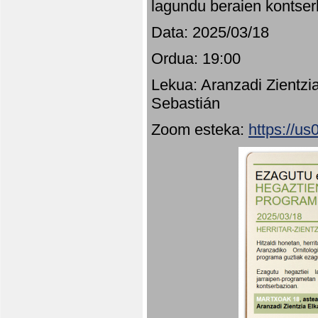
lagundu beraien kontser
Data: 2025/03/18
Ordua: 19:00
Lekua: Aranzadi Zientzi
Sebastián
Zoom esteka:
https://u