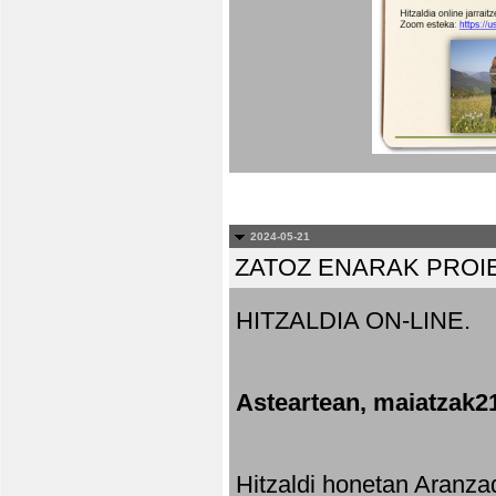
2024-05-21
ZATOZ ENARAK PROI
HITZALDIA ON-LINE.
Asteartean, maiatzak2
Hitzaldi honetan Aranza