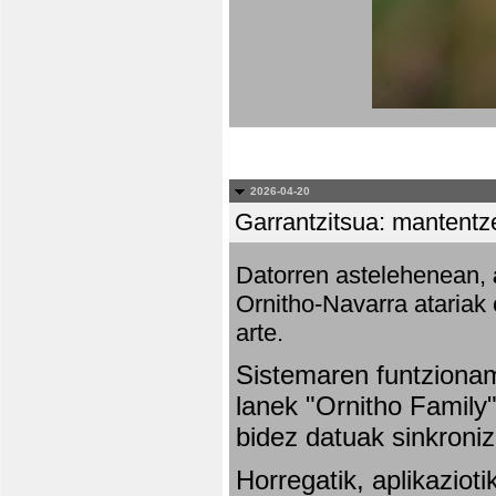
2026-04-20
Garrantzitsua: mantentze
Datorren astelehenean,
Ornitho-Navarra atariak 
arte.
Sistemaren funtziona
lanek "Ornitho Family"
bidez datuak sinkroniz
Horregatik, aplikaziot