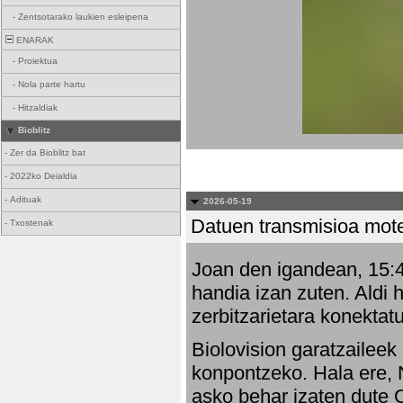
-
Zentsotarako laukien esleipena
ENARAK
-
Proiektua
-
Nola parte hartu
-
Hitzaldiak
Bioblitz
-
Zer da Bioblitz bat
-
2022ko Deialdia
-
Adituak
2026-05-19
Datuen transmisioa mot
-
Txostenak
Joan den igandean, 15:47
handia izan zuten. Aldi 
zerbitzarietara konektatu
Biolovision garatzaileek
konpontzeko. Hala ere, 
asko behar izaten dute 