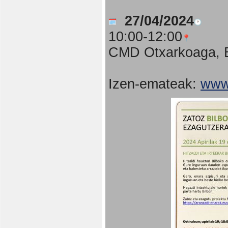
27/04/2024
10:00-12:00
CMD Otxarkoaga, B
Izen-emateak:
www.