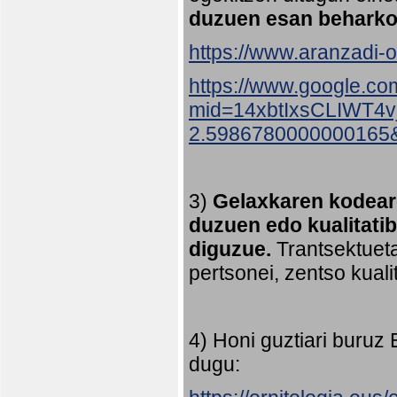
duzuen esan beharko
https://www.aranzadi-or
https://www.google.co
mid=14xbtIxsCLIWT4
2.5986780000000165
3)
Gelaxkaren kodeare
duzuen edo kualitati
diguzue.
Trantsektueta
pertsonei, zentso kual
4) Honi guztiari buruz
dugu: