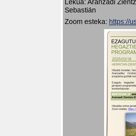
Lekua: Aranzadi Zientz
Sebastián
Zoom esteka:
https:/