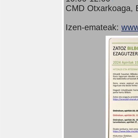
CMD Otxarkoaga, B
Izen-emateak:
www.