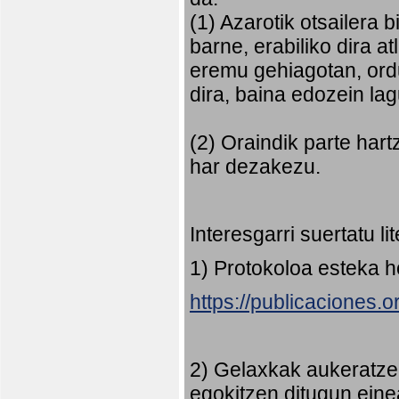
(1) Azarotik otsailera 
barne, erabiliko dira 
eremu gehiagotan, ord
dira, baina edozein la
(2) Oraindik parte har
har dezakezu.
Interesgarri suertatu l
1) Protokoloa esteka 
https://publicaciones.
2) Gelaxkak aukeratze
egokitzen ditugun eine