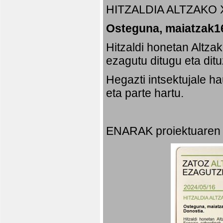
HITZALDIA ALTZAKO 
Osteguna, maiatzak16
Hitzaldi honetan Altza
ezagutu ditugu eta dit
Hegazti intsektujale 
eta parte hartu.
ENARAK proiektuaren 