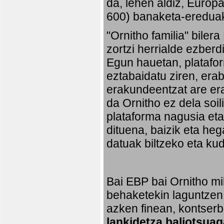
da, lehen aldiz, Europ
600) banaketa-ereduak 
"Ornitho familia" biler
zortzi herrialde ezberd
Egun hauetan, platafo
eztabaidatu ziren, erab
erakundeentzat are era
da Ornitho ez dela soi
plataforma nagusia eta,
dituena, baizik eta heg
datuak biltzeko eta ku
Bai EBP bai Ornitho mil
behaketekin laguntzen 
azken finean, kontserb
lankidetza baliotsuag