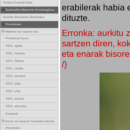
-
Ornitho Euskadi Saria
erabilerak habia 
Euskadiko Batzorde Ornitologikoa
dituzte.
-
Ezohiko Behaketen Batzordea
Proiektuak
Erronka: aurkitu z
Hilabete bat espezie bat
-
Proiektuari buruz
sartzen diren, k
-
2021, apirila
eta enarak bisore
-
2021, maiatza
/)
-
2021, Ekaina
-
2021, uztaila
-
2021, abuztua
-
2021, iraila
-
2021, urria
-
2021, azaroa
-
2021, abendua
-
Emaitzak
Censo de rapaces forestales diurnas
-
Protokoloa