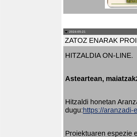
2024-05-21
ZATOZ ENARAK PRO
HITZALDIA ON-LINE.
Asteartean, maiatzak
Hitzaldi honetan Aran
dugu:
https://aranzadi
Proiektuaren espezie e