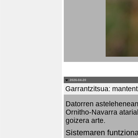
2026-04-20
Garrantzitsua: mantent
Datorren astelehenea
Ornitho-Navarra ataria
goizera arte.
Sistemaren funtzion