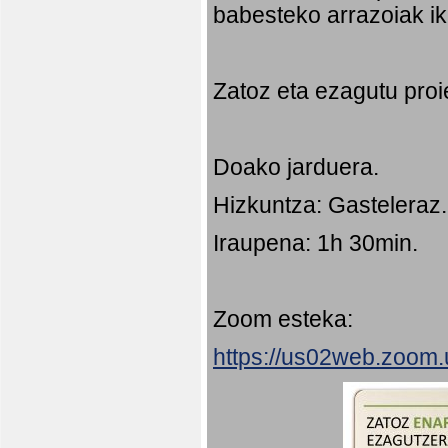
babesteko arrazoiak ik
Zatoz eta ezagutu proi
Doako jarduera.
Hizkuntza: Gasteleraz.
Iraupena: 1h 30min.
Zoom esteka:
https://us02web.zoom