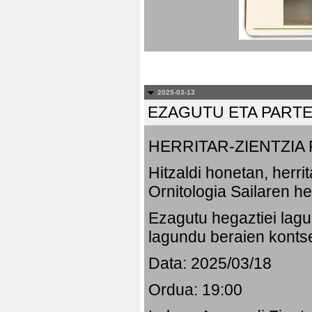
2025-03-13
EZAGUTU ETA PART
HERRITAR-ZIENTZI
Hitzaldi honetan, herr
Ornitologia Sailaren h
Ezagutu hegaztiei lagu
lagundu beraien konts
Data: 2025/03/18
Ordua: 19:00