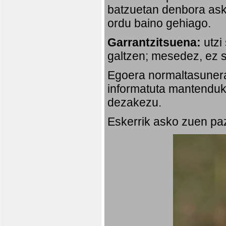
batzuetan denbora ask
ordu baino gehiago.
Garrantzitsuena:
utzi
galtzen; mesedez, ez s
Egoera normaltasunera
informatuta mantenduko
dezakezu.
Eskerrik asko zuen paz