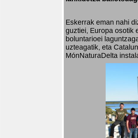
Eskerrak eman nahi diz
guztiei, Europa osotik 
boluntarioei laguntzaga
uzteagatik, eta Catalu
MónNaturaDelta instala