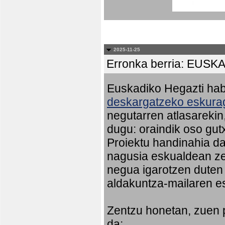
2025-11-25
Erronka berria: EU
Euskadiko Hegazti habi
deskargatzeko eskurag
negutarren atlasareki
dugu: oraindik oso gut
Proiektu handinahia da
nagusia eskualdean ze
negua igarotzen duten
aldakuntza-mailaren e
Zentzu honetan, zuen 
da: