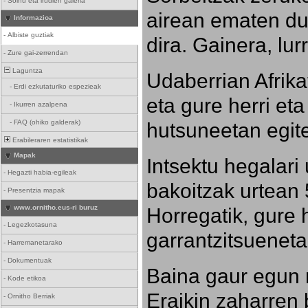
-
Soinu eta irudien galeria
airean ematen dut
Informazioa
-
Albiste guztiak
dira. Gainera, lu
-
Zure gai-zerrendan
Laguntza
Udaberrian Afrikat
-
Erdi ezkutaturiko espezieak
eta gure herri eta 
-
Ikurren azalpena
hutsuneetan egite
-
FAQ (ohiko galderak)
Erabileraren estatistikak
Mapak
Intsektu hegalari 
-
Hegazti habia-egileak
bakoitzak urtean 
-
Presentzia mapak
Horregatik, gure h
www.ornitho.eus-ri buruz
-
Legezkotasuna
garrantzitsueneta
-
Harremanetarako
-
Dokumentuak
Baina gaur egun 
-
Kode etikoa
Eraikin zaharren b
-
Ornitho Berriak