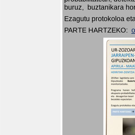
buruz, buztanikara hor
Ezagutu protokoloa eta
PARTE HARTZEKO:
o