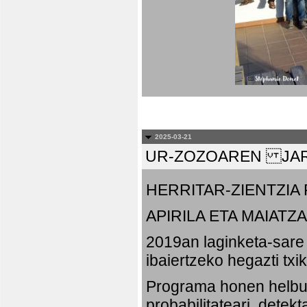
2025-03-21
UR-ZOZOAREN JAR
HERRITAR-ZIENTZI
APIRILA ETA MAIATZA
2019an laginketa-sare 
ibaiertzeko hegazti txi
Programa honen helbu
probabilitateari, detek