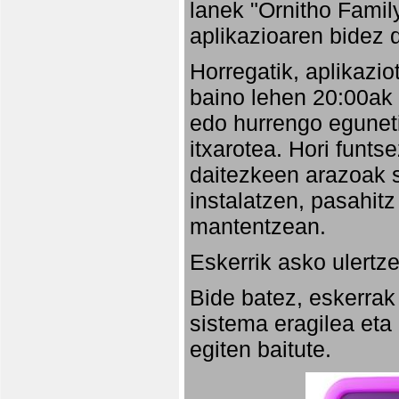
lanek "Ornitho Family
aplikazioaren bidez d
Horregatik, aplikazio
baino lehen 20:00ak
edo hurrengo eguneti
itxarotea. Hori funt
daitezkeen arazoak s
instalatzen, pasahitz
mantentzean.
Eskerrik asko ulertze
Bide batez, eskerrak
sistema eragilea eta
egiten baitute.