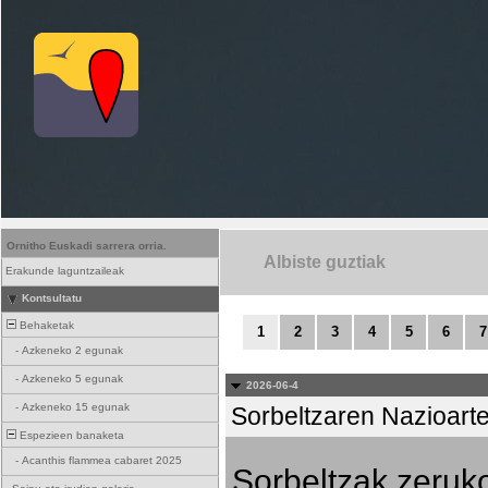
Ornitho Euskadi sarrera orria.
Albiste guztiak
Erakunde laguntzaileak
Kontsultatu
Behaketak
1
2
3
4
5
6
7
-
Azkeneko 2 egunak
-
Azkeneko 5 egunak
2026-06-4
-
Azkeneko 15 egunak
Sorbeltzaren Nazioart
Espezieen banaketa
-
Acanthis flammea cabaret 2025
Sorbeltzak zeruko