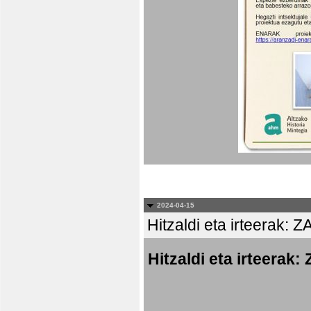
2024-04-15
Hitzaldi eta irteer
Hitzaldi eta irtee