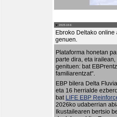
2025-10-6
Ebroko Deltako online a
genuen.
Plataforma honetan pa
parte dira, eta irailean
genituen: bat EBPrentz
familiarentzat".
EBP bilera Delta Fluvia
eta 16 herrialde ezberd
bat
LIFE EBP Reinfor
2026ko udaberrian abia
Ikustailearen bertsio 