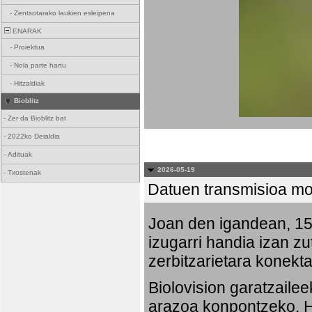
-
Zentsotarako laukien esleipena
ENARAK
-
Proiektua
-
Nola parte hartu
-
Hitzaldiak
Bioblitz
-
Zer da Bioblitz bat
-
2022ko Deialdia
-
Adituak
2026-05-19
-
Txostenak
Datuen transmisioa mo
Joan den igandean, 15:
izugarri handia izan zu
zerbitzarietara konekta
Biolovision garatzaile
arazoa konpontzeko. Ha