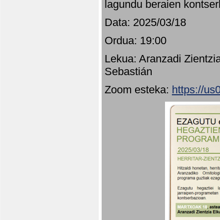
lagundu beraien kontser
Data: 2025/03/18
Ordua: 19:00
Lekua: Aranzadi Zientzi
Sebastián
Zoom esteka:
https://u