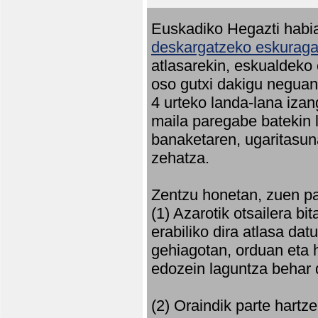
Euskadiko Hegazti habia
deskargatzeko eskuragar
atlasarekin, eskualdeko
oso gutxi dakigu neguan 
4 urteko landa-lana iza
maila paregabe batekin 
banaketaren, ugaritasun
zehatza.
Zentzu honetan, zuen pa
(1) Azarotik otsailera bi
erabiliko dira atlasa d
gehiagotan, orduan eta h
edozein laguntza behar 
(2) Oraindik parte hartz