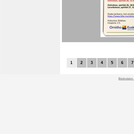
1
2
3
4
5
6
7
Biolovision