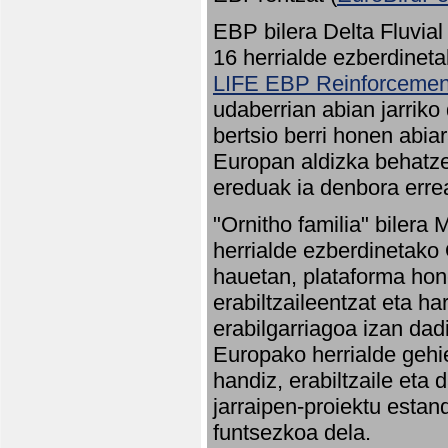
EBP bilera Delta Fluvial
16 herrialde ezberdineta
LIFE EBP Reinforcemen
udaberrian abian jarriko
bertsio berri honen abia
Europan aldizka behatze
ereduak ia denbora errea
"Ornitho familia" bilera 
herrialde ezberdinetako 
hauetan, plataforma hon
erabiltzaileentzat eta h
erabilgarriagoa izan dad
Europako herrialde gehie
handiz, erabiltzaile eta
jarraipen-proiektu estan
funtsezkoa dela.