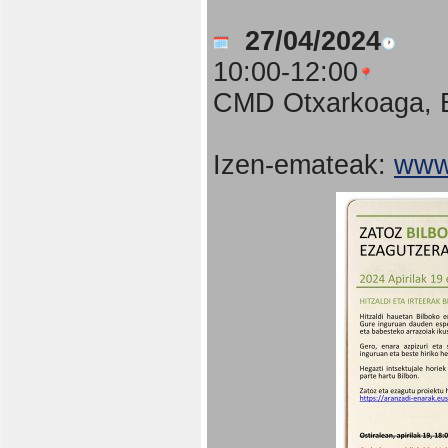
27/04/2024
10:00-12:00
CMD Otxarkoaga, B
Izen-emateak:
www.