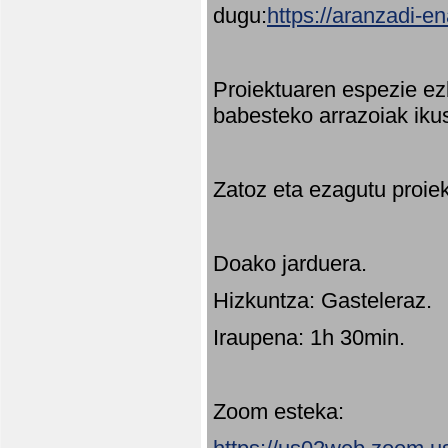
dugu:
https://aranzadi-e
Proiektuaren espezie ez
babesteko arrazoiak ikus
Zatoz eta ezagutu proie
Doako jarduera.
Hizkuntza: Gasteleraz.
Iraupena: 1h 30min.
Zoom esteka: