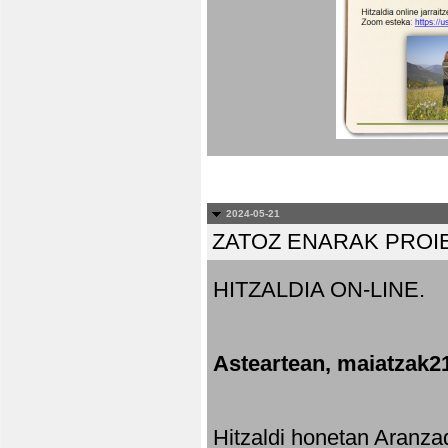
2024-05-21
ZATOZ ENARAK PROI
HITZALDIA ON-LINE.
Asteartean, maiatzak2
Hitzaldi honetan Aranza