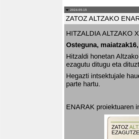
2024-05-15
ZATOZ ALTZAKO ENA
HITZALDIA ALTZAKO X
Osteguna, maiatzak16,
Hitzaldi honetan Altzak
ezagutu ditugu eta dituz
Hegazti intsektujale ha
parte hartu.
ENARAK proiektuaren in