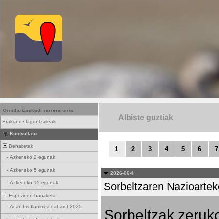
Ornitho Euskadi sarrera orria.
Albiste guztiak
Erakunde laguntzaileak
Kontsultatu
Behaketak
1
2
3
4
5
6
7
-
Azkeneko 2 egunak
-
Azkeneko 5 egunak
2026-06-4
-
Azkeneko 15 egunak
Sorbeltzaren Nazioartek
Espezieen banaketa
-
Acanthis flammea cabaret 2025
Sorbeltzak zeruko