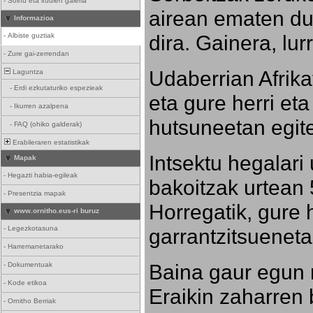
-
Soinu eta irudien galeria
airean ematen dut
Informazioa
dira. Gainera, lu
-
Albiste guztiak
-
Zure gai-zerrendan
Udaberrian Afrikat
Laguntza
-
Erdi ezkutaturiko espezieak
eta gure herri eta 
-
Ikurren azalpena
hutsuneetan egite
-
FAQ (ohiko galderak)
Erabileraren estatistikak
Intsektu hegalari 
Mapak
-
Hegazti habia-egileak
bakoitzak urtean 
-
Presentzia mapak
Horregatik, gure h
www.ornitho.eus-ri buruz
-
Legezkotasuna
garrantzitsueneta
-
Harremanetarako
Baina gaur egun 
-
Dokumentuak
-
Kode etikoa
Eraikin zaharren b
-
Ornitho Berriak