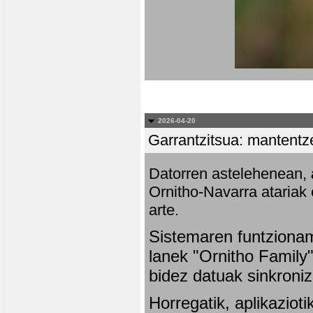
2026-04-20
Garrantzitsua: mantentze
Datorren astelehenean,
Ornitho-Navarra atariak 
arte.
Sistemaren funtziona
lanek "Ornitho Family"
bidez datuak sinkroniz
Horregatik, aplikaziot