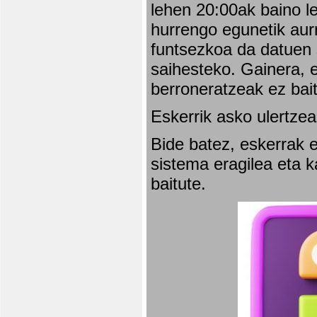
lehen 20:00ak baino l
hurrengo egunetik aurr
funtsezkoa da datuen 
saihesteko. Gainera, e
berroneratzeak ez bai
Eskerrik asko ulertzea
Bide batez, eskerrak e
sistema eragilea eta 
baitute.