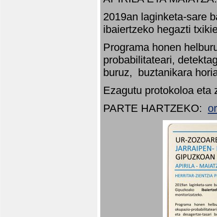
2019an laginketa-sare b
ibaiertzeko hegazti txik
Programa honen helburu
probabilitateari, detekta
buruz, buztanikara hori
Ezagutu protokoloa eta 
PARTE HARTZEKO:
o