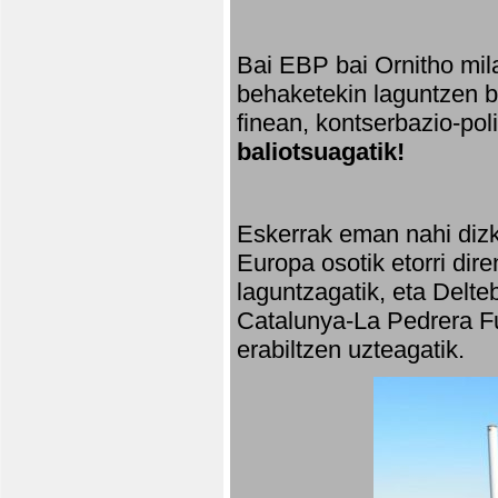
Bai EBP bai Ornitho mila
behaketekin laguntzen ba
finean, kontserbazio-po
baliotsuagatik!
Eskerrak eman nahi dizki
Europa osotik etorri dir
laguntzagatik, eta Delte
Catalunya-La Pedrera Fu
erabiltzen uzteagatik.