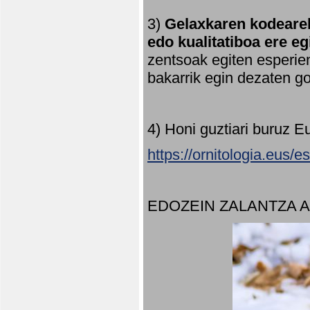
3)
Gelaxkaren kodearek
edo kualitatiboa ere e
zentsoak egiten esperien
bakarrik egin dezaten 
4) Honi guztiari buruz E
https://ornitologia.eus/
EDOZEIN ZALANTZA 