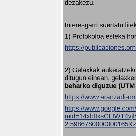
dezakezu.
Interesgarri suertatu lit
1) Protokoloa esteka ho
https://publicaciones.or
2) Gelaxkak aukeratzek
ditugun einean, gelaxke
beharko diguzue (UTM
https://www.aranzadi-orn
https://www.google.com
mid=14xbtIxsCLIWT4v
2.5986780000000165&