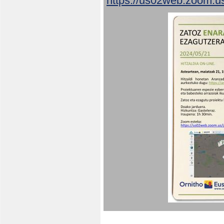
https://us02web.zoom.u