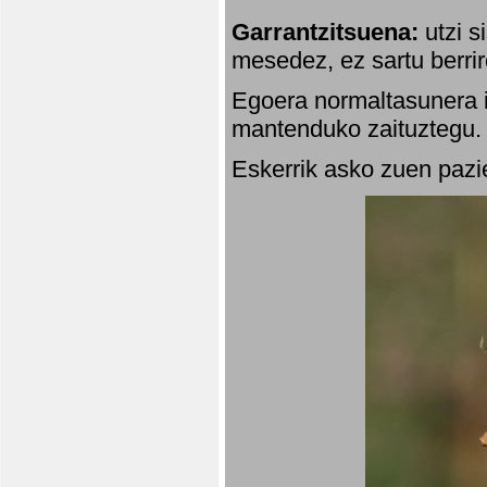
Garrantzitsuena:
utzi s
mesedez, ez sartu berrir
Egoera normaltasunera i
mantenduko zaituztegu. 
Eskerrik asko zuen pazie