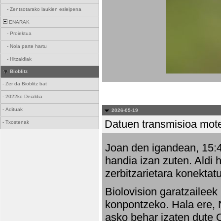
-
Zentsotarako laukien esleipena
ENARAK
-
Proiektua
-
Nola parte hartu
-
Hitzaldiak
Bioblitz
-
Zer da Bioblitz bat
-
2022ko Deialdia
-
Adituak
2026-05-19
Datuen transmisioa mot
-
Txostenak
Joan den igandean, 15:47
handia izan zuten. Aldi 
zerbitzarietara konektatu
Biolovision garatzaileek
konpontzeko. Hala ere, 
asko behar izaten dute 