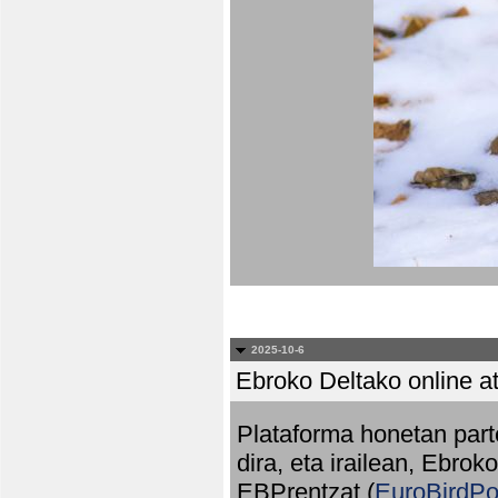
2025-10-6
Ebroko Deltako online at
Plataforma honetan part
dira, eta irailean, Ebrok
EBPrentzat (
EuroBirdPo