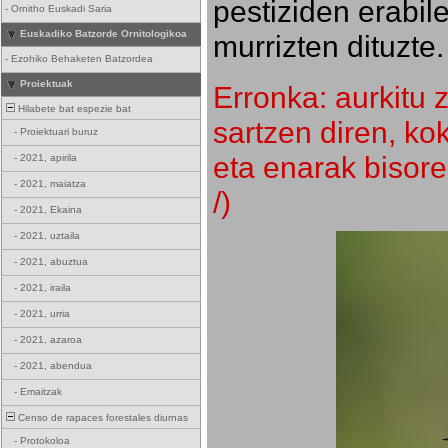
pestiziden erabil
-
Ornitho Euskadi Saria
Euskadiko Batzorde Ornitologikoa
murrizten dituzte.
-
Ezohiko Behaketen Batzordea
Proiektuak
Erronka: aurkitu z
Hilabete bat espezie bat
sartzen diren, k
-
Proiektuari buruz
eta enarak bisore
-
2021, apirila
-
2021, maiatza
/)
-
2021, Ekaina
-
2021, uztaila
-
2021, abuztua
-
2021, iraila
-
2021, urria
-
2021, azaroa
-
2021, abendua
-
Emaitzak
Censo de rapaces forestales diurnas
-
Protokoloa