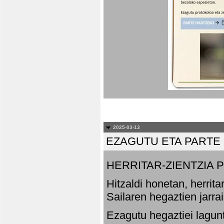
2025-03-13
EZAGUTU ETA PARTE
HERRITAR-ZIENTZIA
Hitzaldi honetan, herrit
Sailaren hegaztien jarr
Ezagutu hegaztiei lagun