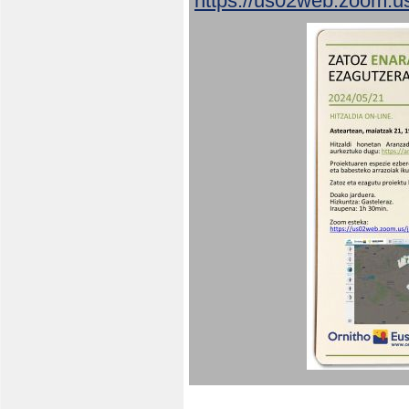
https://us02web.zoom.u