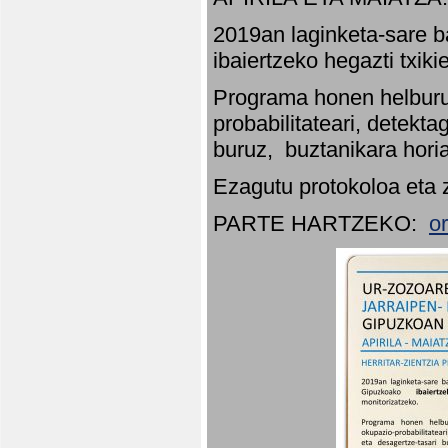
2019an laginketa-sare b
ibaiertzeko hegazti txik
Programa honen helburu
probabilitateari, detekta
buruz, buztanikara hori
Ezagutu protokoloa eta 
PARTE HARTZEKO:
o