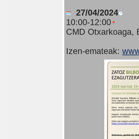
27/04/2024
10:00-12:00
CMD Otxarkoaga, B
Izen-emateak:
www.