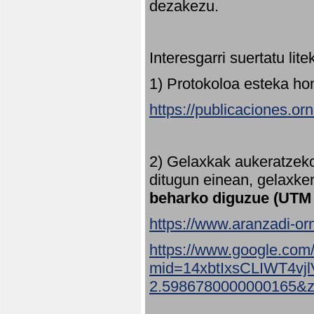
dezakezu.
Interesgarri suertatu lit
1) Protokoloa esteka ho
https://publicaciones.or
2) Gelaxkak aukeratzek
ditugun einean, gelaxke
beharko diguzue (UTM
https://www.aranzadi-orn
https://www.google.com
mid=14xbtIxsCLIWT4v
2.5986780000000165&