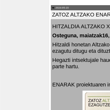
2024-05-15
ZATOZ ALTZAKO ENA
HITZALDIA ALTZAKO X
Osteguna, maiatzak16,
Hitzaldi honetan Altzak
ezagutu ditugu eta dituz
Hegazti intsektujale ha
parte hartu.
ENARAK proiektuaren in