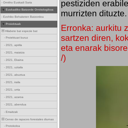
pestiziden erabil
-
Ornitho Euskadi Saria
Euskadiko Batzorde Ornitologikoa
murrizten dituzte.
-
Ezohiko Behaketen Batzordea
Proiektuak
Erronka: aurkitu z
Hilabete bat espezie bat
sartzen diren, k
-
Proiektuari buruz
eta enarak bisore
-
2021, apirila
-
2021, maiatza
/)
-
2021, Ekaina
-
2021, uztaila
-
2021, abuztua
-
2021, iraila
-
2021, urria
-
2021, azaroa
-
2021, abendua
-
Emaitzak
Censo de rapaces forestales diurnas
-
Protokoloa