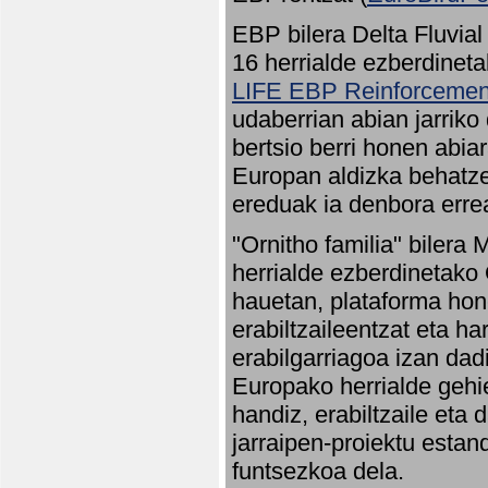
EBP bilera Delta Fluvial
16 herrialde ezberdineta
LIFE EBP Reinforcemen
udaberrian abian jarriko
bertsio berri honen abia
Europan aldizka behatze
ereduak ia denbora errea
"Ornitho familia" bilera 
herrialde ezberdinetako 
hauetan, plataforma hon
erabiltzaileentzat eta h
erabilgarriagoa izan dad
Europako herrialde gehie
handiz, erabiltzaile eta
jarraipen-proiektu estan
funtsezkoa dela.