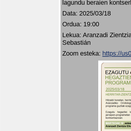
lagundu beraien kontser
Data: 2025/03/18
Ordua: 19:00
Lekua: Aranzadi Zientzi
Sebastián
Zoom esteka:
https://u