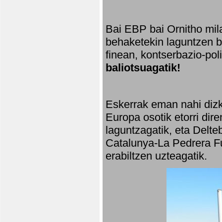
Bai EBP bai Ornitho mila
behaketekin laguntzen ba
finean, kontserbazio-po
baliotsuagatik!
Eskerrak eman nahi dizki
Europa osotik etorri dir
laguntzagatik, eta Delte
Catalunya-La Pedrera Fu
erabiltzen uzteagatik.