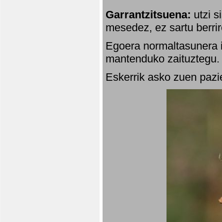
Garrantzitsuena:
utzi s
mesedez, ez sartu berrir
Egoera normaltasunera i
mantenduko zaituztegu. 
Eskerrik asko zuen pazie