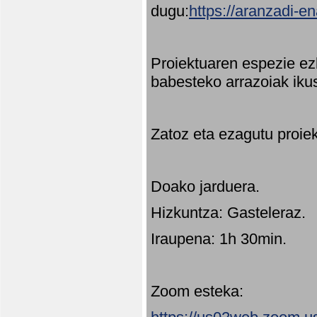
dugu:
https://aranzadi-e
Proiektuaren espezie ez
babesteko arrazoiak ikus
Zatoz eta ezagutu proie
Doako jarduera.
Hizkuntza: Gasteleraz.
Iraupena: 1h 30min.
Zoom esteka: