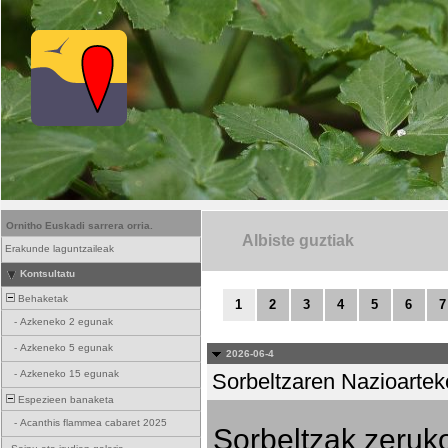
Ornitho Euskadi sarrera orria.
Albiste guztiak
Erakunde laguntzaileak
Kontsultatu
Behaketak
1
2
3
4
5
6
7
-
Azkeneko 2 egunak
-
Azkeneko 5 egunak
2026-06-4
-
Azkeneko 15 egunak
Sorbeltzaren Nazioartek
Espezieen banaketa
-
Acanthis flammea cabaret 2025
Sorbeltzak zeruko