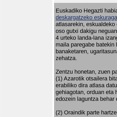
Euskadiko Hegazti habia
deskargatzeko eskuragar
atlasarekin, eskualdeko
oso gutxi dakigu neguan 
4 urteko landa-lana iza
maila paregabe batekin 
banaketaren, ugaritasun
zehatza.
Zentzu honetan, zuen pa
(1) Azarotik otsailera bi
erabiliko dira atlasa d
gehiagotan, orduan eta h
edozein laguntza behar 
(2) Oraindik parte hartz