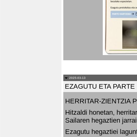
2025-03-13
EZAGUTU ETA PARTE
HERRITAR-ZIENTZIA
Hitzaldi honetan, herrit
Sailaren hegaztien jarr
Ezagutu hegaztiei lagun