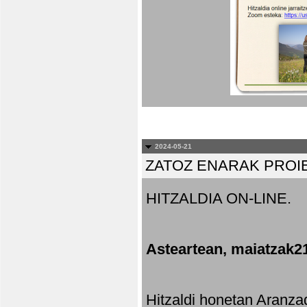
2024-05-21
ZATOZ ENARAK PROI
HITZALDIA ON-LINE.
Asteartean, maiatzak2
Hitzaldi honetan Aranza