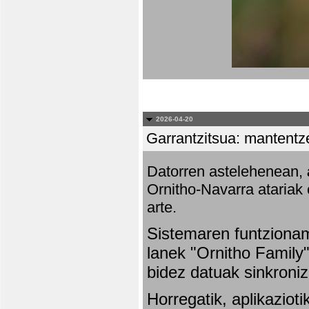
2026-04-20
Garrantzitsua: mantentze
Datorren astelehenean,
Ornitho-Navarra atariak 
arte.
Sistemaren funtziona
lanek "Ornitho Family"
bidez datuak sinkroniz
Horregatik, aplikaziot