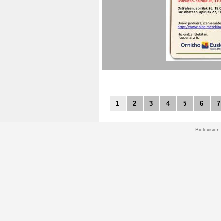
1
2
3
4
5
6
7
Biolovision