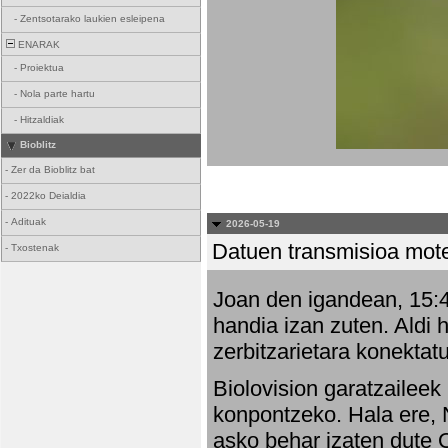
-
Zentsotarako laukien esleipena
ENARAK
-
Proiektua
-
Nola parte hartu
-
Hitzaldiak
Bioblitz
-
Zer da Bioblitz bat
-
2022ko Deialdia
-
Adituak
2026-05-19
Datuen transmisioa mot
-
Txostenak
Joan den igandean, 15:47
handia izan zuten. Aldi 
zerbitzarietara konektatu
Biolovision garatzaileek
konpontzeko. Hala ere, 
asko behar izaten dute 