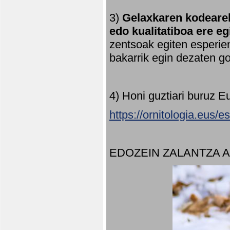
3)
Gelaxkaren kodearek
edo kualitatiboa ere e
zentsoak egiten esperien
bakarrik egin dezaten 
4) Honi guztiari buruz E
https://ornitologia.eus/
EDOZEIN ZALANTZA 