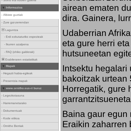
-
Soinu eta irudien galeria
airean ematen dut
Informazioa
dira. Gainera, lu
-
Albiste guztiak
-
Zure gai-zerrendan
Udaberrian Afrikat
Laguntza
-
Erdi ezkutaturiko espezieak
eta gure herri eta 
-
Ikurren azalpena
hutsuneetan egite
-
FAQ (ohiko galderak)
Erabileraren estatistikak
Intsektu hegalari 
Mapak
-
Hegazti habia-egileak
bakoitzak urtean 
-
Presentzia mapak
Horregatik, gure h
www.ornitho.eus-ri buruz
-
Legezkotasuna
garrantzitsueneta
-
Harremanetarako
Baina gaur egun 
-
Dokumentuak
-
Kode etikoa
Eraikin zaharren b
-
Ornitho Berriak