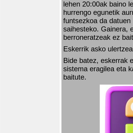
lehen 20:00ak baino l
hurrengo egunetik aurr
funtsezkoa da datuen 
saihesteko. Gainera, e
berroneratzeak ez bai
Eskerrik asko ulertzea
Bide batez, eskerrak e
sistema eragilea eta 
baitute.