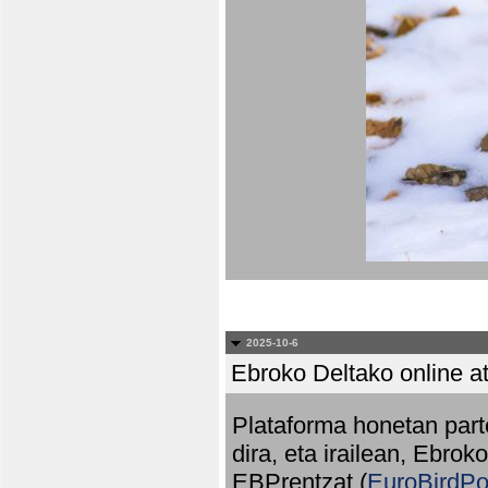
2025-10-6
Ebroko Deltako online at
Plataforma honetan part
dira, eta irailean, Ebrok
EBPrentzat (
EuroBirdPo