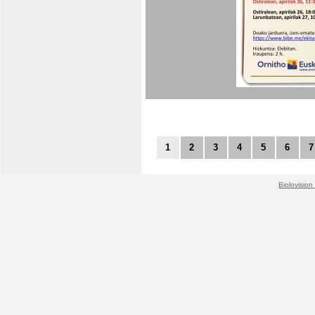
1
2
3
4
5
6
7
Biolovision