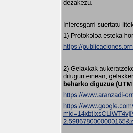
dezakezu.
Interesgarri suertatu lit
1) Protokoloa esteka ho
https://publicaciones.or
2) Gelaxkak aukeratzek
ditugun einean, gelaxke
beharko diguzue (UTM
https://www.aranzadi-orn
https://www.google.com
mid=14xbtIxsCLIWT4v
2.5986780000000165&