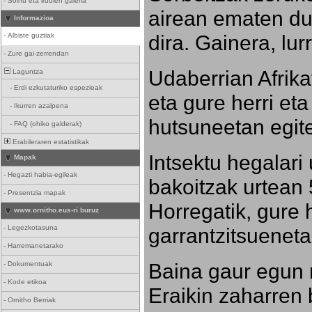
-
Soinu eta irudien galeria
airean ematen dut
Informazioa
dira. Gainera, lu
-
Albiste guztiak
-
Zure gai-zerrendan
Udaberrian Afrikat
Laguntza
-
Erdi ezkutaturiko espezieak
eta gure herri eta 
-
Ikurren azalpena
hutsuneetan egite
-
FAQ (ohiko galderak)
Erabileraren estatistikak
Intsektu hegalari 
Mapak
-
Hegazti habia-egileak
bakoitzak urtean 
-
Presentzia mapak
Horregatik, gure h
www.ornitho.eus-ri buruz
-
Legezkotasuna
garrantzitsueneta
-
Harremanetarako
Baina gaur egun 
-
Dokumentuak
-
Kode etikoa
Eraikin zaharren b
-
Ornitho Berriak