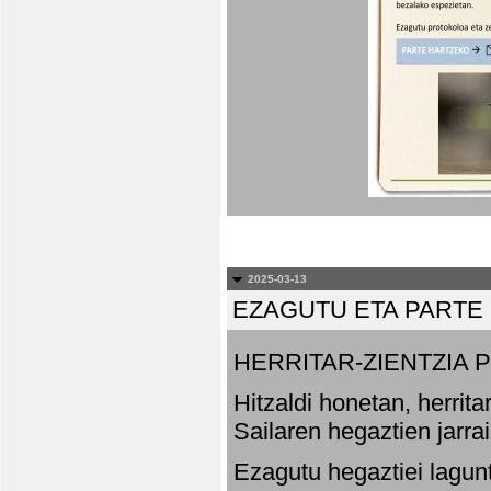
2025-03-13
EZAGUTU ETA PARTE
HERRITAR-ZIENTZIA
Hitzaldi honetan, herrit
Sailaren hegaztien jarr
Ezagutu hegaztiei lagun