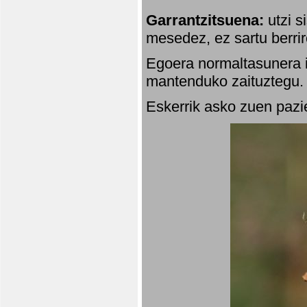
Garrantzitsuena:
utzi s
mesedez, ez sartu berrir
Egoera normaltasunera i
mantenduko zaituztegu. 
Eskerrik asko zuen pazie