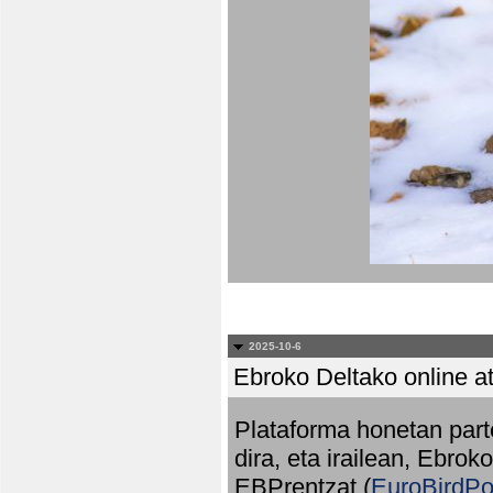
2025-10-6
Ebroko Deltako online at
Plataforma honetan part
dira, eta irailean, Ebrok
EBPrentzat (
EuroBirdPo