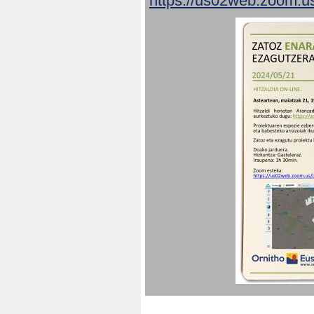
https://us02web.zoom.u