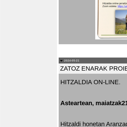
2024-05-21
ZATOZ ENARAK PROI
HITZALDIA ON-LINE.
Asteartean, maiatzak2
Hitzaldi honetan Aranza