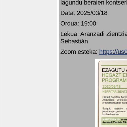
lagundu beraien kontser
Data: 2025/03/18
Ordua: 19:00
Lekua: Aranzadi Zientzi
Sebastián
Zoom esteka:
https://u