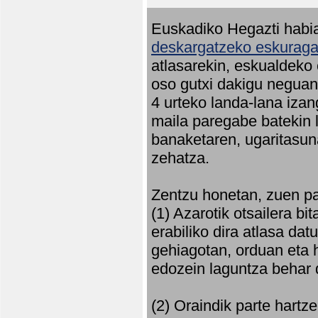
Euskadiko Hegazti habia
deskargatzeko eskuragar
atlasarekin, eskualdeko
oso gutxi dakigu neguan 
4 urteko landa-lana iza
maila paregabe batekin 
banaketaren, ugaritasun
zehatza.
Zentzu honetan, zuen pa
(1) Azarotik otsailera bi
erabiliko dira atlasa d
gehiagotan, orduan eta h
edozein laguntza behar 
(2) Oraindik parte hartz