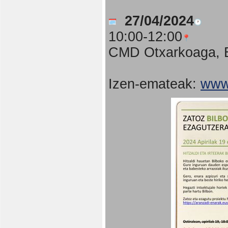
27/04/2024
10:00-12:00
CMD Otxarkoaga, B
Izen-emateak:
www.