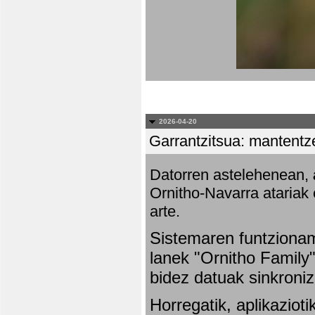
2026-04-20
Garrantzitsua: mantentze
Datorren astelehenean,
Ornitho-Navarra atariak 
arte.
Sistemaren funtziona
lanek "Ornitho Family"
bidez datuak sinkroniz
Horregatik, aplikaziot