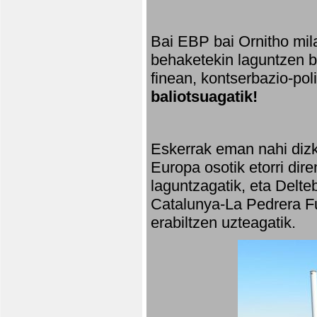
Bai EBP bai Ornitho mila
behaketekin laguntzen ba
finean, kontserbazio-po
baliotsuagatik!
Eskerrak eman nahi dizki
Europa osotik etorri dir
laguntzagatik, eta Delte
Catalunya-La Pedrera Fu
erabiltzen uzteagatik.