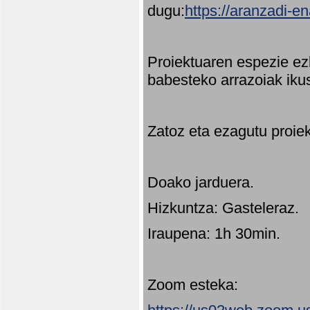
dugu:
https://aranzadi-e
Proiektuaren espezie ez
babesteko arrazoiak ikus
Zatoz eta ezagutu proie
Doako jarduera.
Hizkuntza: Gasteleraz.
Iraupena: 1h 30min.
Zoom esteka: