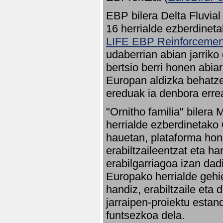
EBP bilera Delta Fluvial
16 herrialde ezberdineta
LIFE EBP Reinforcemen
udaberrian abian jarriko
bertsio berri honen abia
Europan aldizka behatze
ereduak ia denbora errea
"Ornitho familia" bilera 
herrialde ezberdinetako 
hauetan, plataforma hon
erabiltzaileentzat eta h
erabilgarriagoa izan dad
Europako herrialde gehie
handiz, erabiltzaile eta
jarraipen-proiektu estan
funtsezkoa dela.