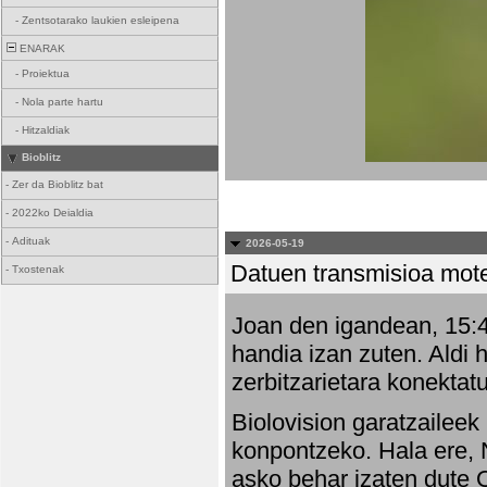
-
Zentsotarako laukien esleipena
ENARAK
-
Proiektua
-
Nola parte hartu
-
Hitzaldiak
Bioblitz
-
Zer da Bioblitz bat
-
2022ko Deialdia
-
Adituak
2026-05-19
Datuen transmisioa mot
-
Txostenak
Joan den igandean, 15:47
handia izan zuten. Aldi 
zerbitzarietara konektatu
Biolovision garatzaileek
konpontzeko. Hala ere, 
asko behar izaten dute 