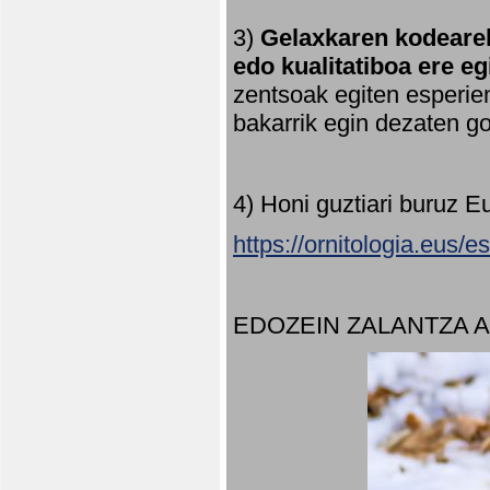
3)
Gelaxkaren kodearek
edo kualitatiboa ere e
zentsoak egiten esperien
bakarrik egin dezaten 
4) Honi guztiari buruz E
https://ornitologia.eus/
EDOZEIN ZALANTZA 