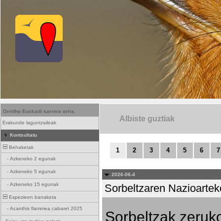
Ornitho Euskadi sarrera orria.
Albiste guztiak
Erakunde laguntzaileak
Kontsultatu
Behaketak
1
2
3
4
5
6
7
-
Azkeneko 2 egunak
-
Azkeneko 5 egunak
2026-06-4
-
Azkeneko 15 egunak
Sorbeltzaren Nazioartek
Espezieen banaketa
-
Acanthis flammea cabaret 2025
Sorbeltzak zeruko