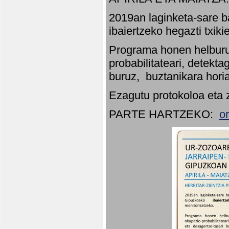
2019an laginketa-sare b
ibaiertzeko hegazti txik
Programa honen helburu
probabilitateari, detekta
buruz, buztanikara hori
Ezagutu protokoloa eta 
PARTE HARTZEKO:
o