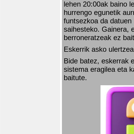
lehen 20:00ak baino l
hurrengo egunetik aurr
funtsezkoa da datuen 
saihesteko. Gainera, e
berroneratzeak ez bai
Eskerrik asko ulertzea
Bide batez, eskerrak e
sistema eragilea eta 
baitute.