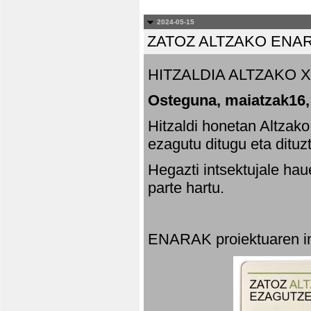
2024-05-15
ZATOZ ALTZAKO ENA
HITZALDIA ALTZAKO X
Osteguna, maiatzak16,
Hitzaldi honetan Altzak
ezagutu ditugu eta dituz
Hegazti intsektujale ha
parte hartu.
ENARAK proiektuaren in