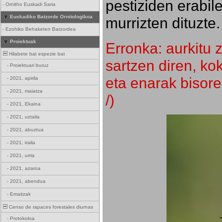
pestiziden erabil
-
Ornitho Euskadi Saria
Euskadiko Batzorde Ornitologikoa
murrizten dituzte.
-
Ezohiko Behaketen Batzordea
Proiektuak
Erronka: aurkitu z
Hilabete bat espezie bat
sartzen diren, k
-
Proiektuari buruz
eta enarak bisore
-
2021, apirila
-
2021, maiatza
/)
-
2021, Ekaina
-
2021, uztaila
-
2021, abuztua
-
2021, iraila
-
2021, urria
-
2021, azaroa
-
2021, abendua
-
Emaitzak
Censo de rapaces forestales diurnas
-
Protokoloa