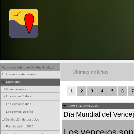
Página de inicio de Ornitho Euskadi
Últimas noticias
Entidades colaboradoras
Consultar
Observaciones
1
2
3
4
5
6
7
-
Los últimos 2 días
-
Los últimos 5 días
jueves, 4. junio 2026
-
Los últimos 15 días
Día Mundial del Vencejo
Distribución de especies
-
Pardillo alpino 2025
Los vencejos son 