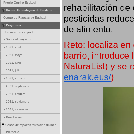
-
Premio Ornitho Euskadi
rehabilitación de 
Comité Ornitológico de Euskadi
pesticidas reduce
-
Comité de Rarezas de Euskadi
Proyectos
de alimento.
Un mes, una especie
-
Sobre el proyecto
Reto: localiza en 
-
2021, abril
barrio, introduce 
-
2021, mayo
NaturaList) y se r
-
2021, junio
-
2021, julio
enarak.eus/
)
-
2021, agosto
-
2021, septiembre
-
2021, octubre
-
2021, noviembre
-
2021, diciembre
-
Resultados
Censo de rapaces forestales diurnas
-
Protocolo