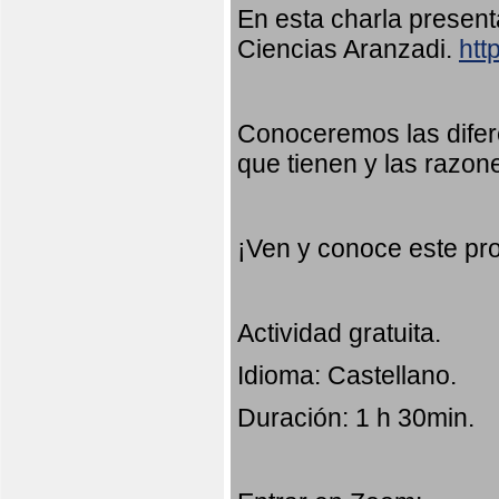
En esta charla presen
Ciencias Aranzadi.
htt
Conoceremos las difer
que tienen y las razon
¡Ven y conoce este pr
Actividad gratuita.
Idioma: Castellano.
Duración: 1 h 30min.