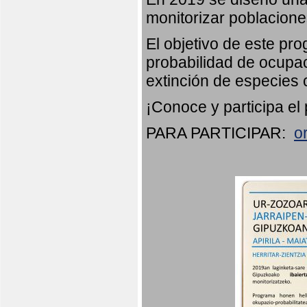
monitorizar poblacion
El objetivo de este pr
probabilidad de ocupac
extinción de especies 
¡Conoce y participa el
PARA PARTICIPAR:
o