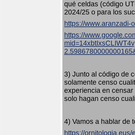
qué celdas (código UT
2024/25 o para los suc
https://www.aranzadi-or
https://www.google.co
mid=14xbtIxsCLIWT4
2.5986780000000165
3) Junto al código de c
solamente censo cualit
experiencia en censar
solo hagan censo cuali
4) Vamos a hablar de t
https://ornitologia.eu