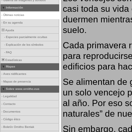
-
Galería de imágenes y sonidos
casi toda su vida
Información
-
Últimas noticias
duermen mientras
-
En su agenda
suelo.
Ayuda
-
Especies parcialmente ocultas
Cada primavera r
-
Explicación de los símbolos
para reproducirse,
-
FAQ
Estadísticas
edificios para ha
Mapas
-
Aves nidificantes
Se alimentan de g
-
Mapas de presencia
un solo vencejo 
Sobre www.ornitho.eus
-
Legalidad
al año. Por eso s
-
Contacto
naturales” de nue
-
Documentos
-
Código ético
Sin embargo, cad
-
Boletín Ornitho Berriak