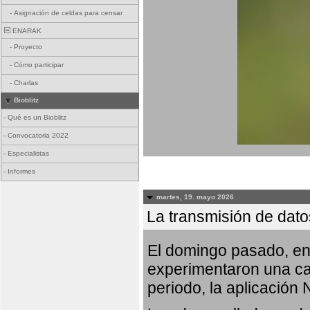
-
Asignación de celdas para censar
ENARAK
-
Proyecto
-
Cómo participar
-
Charlas
Bioblitz
-
Qué es un Bioblitz
-
Convocatoria 2022
-
Especialistas
-
Informes
martes, 19. mayo 2026
La transmisión de dato
El domingo pasado, ent
experimentaron una car
periodo, la aplicación