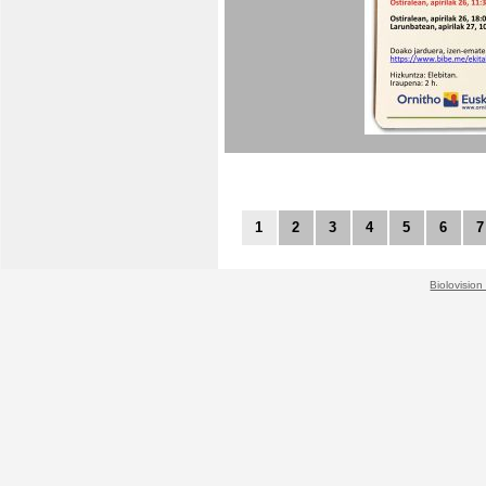
1
2
3
4
5
6
7
Biolovision