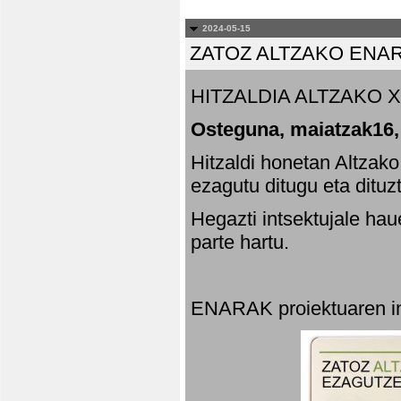
2024-05-15
ZATOZ ALTZAKO ENA
HITZALDIA ALTZAKO X
Osteguna, maiatzak16,
Hitzaldi honetan Altzak
ezagutu ditugu eta dituz
Hegazti intsektujale ha
parte hartu.
ENARAK proiektuaren in