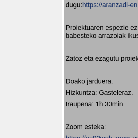
dugu:
https://aranzadi-e
Proiektuaren espezie ez
babesteko arrazoiak ikus
Zatoz eta ezagutu proie
Doako jarduera.
Hizkuntza: Gasteleraz.
Iraupena: 1h 30min.
Zoom esteka: