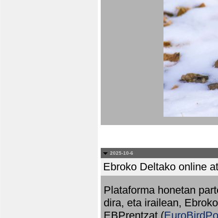
2025-10-6
Ebroko Deltako online at
Plataforma honetan part
dira, eta irailean, Ebrok
EBPrentzat (
EuroBirdPo