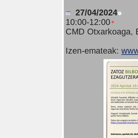
27/04/2024
10:00-12:00
CMD Otxarkoaga, B
Izen-emateak:
www.