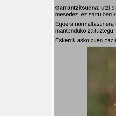
Garrantzitsuena:
utzi s
mesedez, ez sartu berrir
Egoera normaltasunera i
mantenduko zaituztegu. 
Eskerrik asko zuen pazie