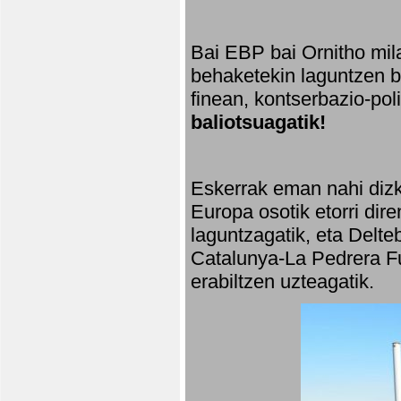
Bai EBP bai Ornitho mila
behaketekin laguntzen ba
finean, kontserbazio-po
baliotsuagatik!
Eskerrak eman nahi dizki
Europa osotik etorri dir
laguntzagatik, eta Delte
Catalunya-La Pedrera Fu
erabiltzen uzteagatik.