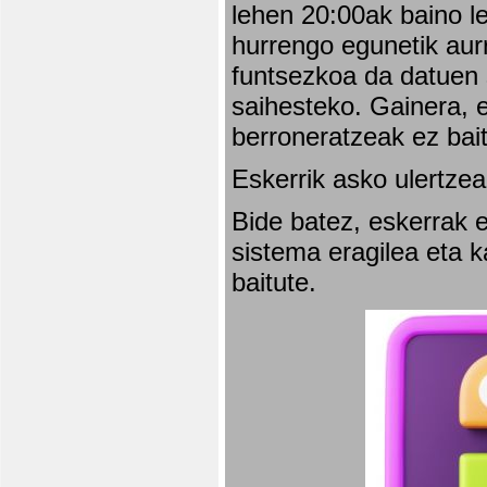
lehen 20:00ak baino l
hurrengo egunetik aurr
funtsezkoa da datuen 
saihesteko. Gainera, e
berroneratzeak ez bai
Eskerrik asko ulertzea
Bide batez, eskerrak e
sistema eragilea eta 
baitute.