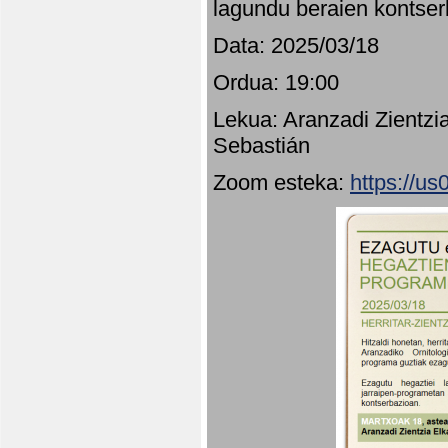
lagundu beraien kontser
Data: 2025/03/18
Ordua: 19:00
Lekua: Aranzadi Zientzi
Sebastián
Zoom esteka:
https://u