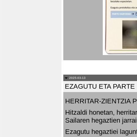
2025-03-13
EZAGUTU ETA PARTE
HERRITAR-ZIENTZIA
Hitzaldi honetan, herrit
Sailaren hegaztien jarr
Ezagutu hegaztiei lagun