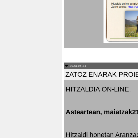
2024-05-21
ZATOZ ENARAK PROI
HITZALDIA ON-LINE.
Asteartean, maiatzak2
Hitzaldi honetan Aranza