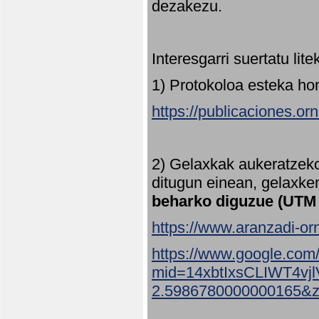
dezakezu.
Interesgarri suertatu lit
1) Protokoloa esteka ho
https://publicaciones.or
2) Gelaxkak aukeratzek
ditugun einean, gelaxke
beharko diguzue (UTM
https://www.aranzadi-orn
https://www.google.com
mid=14xbtIxsCLIWT4v
2.5986780000000165&