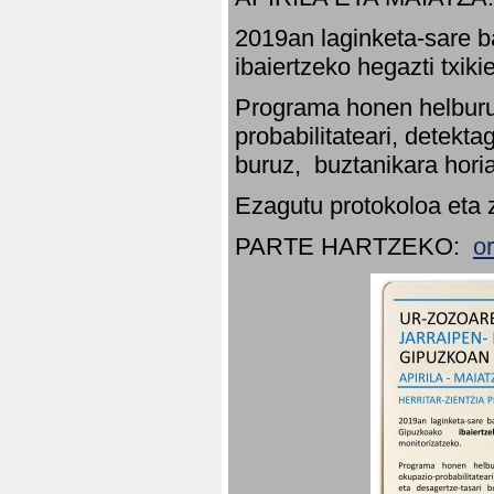
2019an laginketa-sare b
ibaiertzeko hegazti txik
Programa honen helburu
probabilitateari, detekta
buruz, buztanikara hori
Ezagutu protokoloa eta 
PARTE HARTZEKO:
o