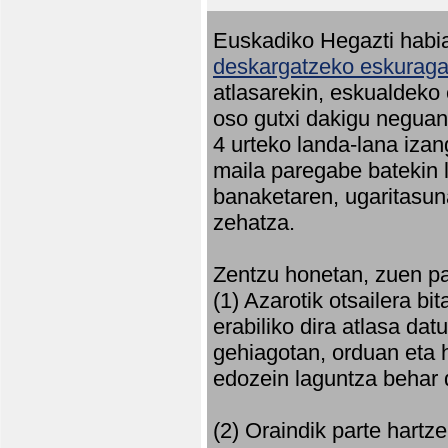
Euskadiko Hegazti habia
deskargatzeko eskuragar
atlasarekin, eskualdeko
oso gutxi dakigu neguan 
4 urteko landa-lana iza
maila paregabe batekin 
banaketaren, ugaritasun
zehatza.
Zentzu honetan, zuen pa
(1) Azarotik otsailera bi
erabiliko dira atlasa d
gehiagotan, orduan eta h
edozein laguntza behar 
(2) Oraindik parte hartz