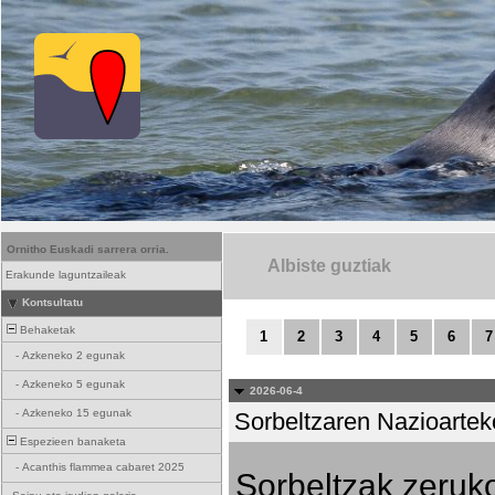
Ornitho Euskadi sarrera orria.
Albiste guztiak
Erakunde laguntzaileak
Kontsultatu
Behaketak
1
2
3
4
5
6
7
-
Azkeneko 2 egunak
-
Azkeneko 5 egunak
2026-06-4
-
Azkeneko 15 egunak
Sorbeltzaren Nazioartek
Espezieen banaketa
-
Acanthis flammea cabaret 2025
Sorbeltzak zeruko