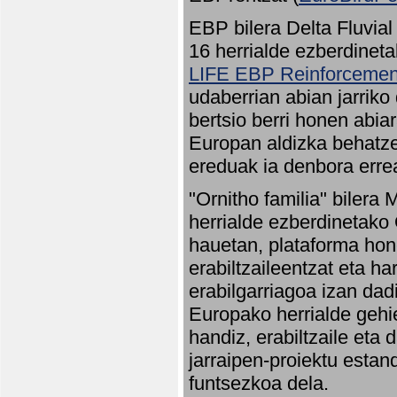
EBP bilera Delta Fluvial
16 herrialde ezberdineta
LIFE EBP Reinforcemen
udaberrian abian jarriko
bertsio berri honen abia
Europan aldizka behatze
ereduak ia denbora errea
"Ornitho familia" bilera 
herrialde ezberdinetako 
hauetan, plataforma hon
erabiltzaileentzat eta h
erabilgarriagoa izan dad
Europako herrialde gehie
handiz, erabiltzaile eta
jarraipen-proiektu estan
funtsezkoa dela.