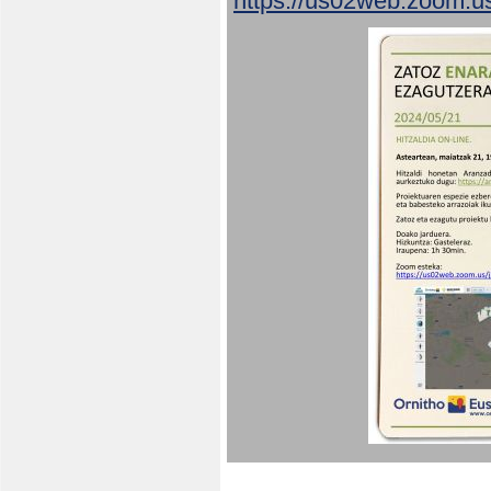
https://us02web.zoom.u