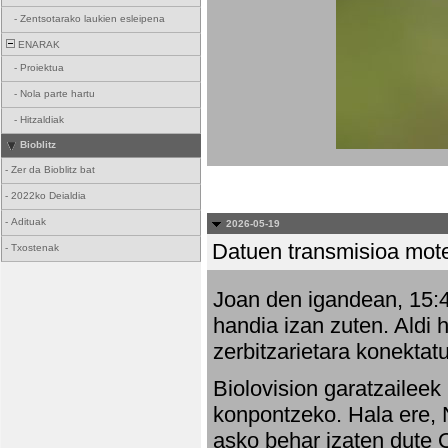
-
Zentsotarako laukien esleipena
ENARAK
-
Proiektua
-
Nola parte hartu
-
Hitzaldiak
Bioblitz
-
Zer da Bioblitz bat
-
2022ko Deialdia
-
Adituak
2026-05-19
Datuen transmisioa mot
-
Txostenak
Joan den igandean, 15:47
handia izan zuten. Aldi 
zerbitzarietara konektatu
Biolovision garatzaileek
konpontzeko. Hala ere, 
asko behar izaten dute 