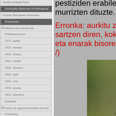
pestiziden erabil
-
Ornitho Euskadi Saria
Euskadiko Batzorde Ornitologikoa
murrizten dituzte.
-
Ezohiko Behaketen Batzordea
Proiektuak
Erronka: aurkitu z
Hilabete bat espezie bat
sartzen diren, k
-
Proiektuari buruz
eta enarak bisore
-
2021, apirila
-
2021, maiatza
/)
-
2021, Ekaina
-
2021, uztaila
-
2021, abuztua
-
2021, iraila
-
2021, urria
-
2021, azaroa
-
2021, abendua
-
Emaitzak
Censo de rapaces forestales diurnas
-
Protokoloa