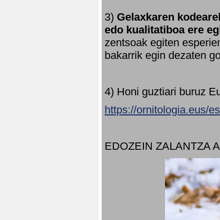
3)
Gelaxkaren kodearek
edo kualitatiboa ere e
zentsoak egiten esperien
bakarrik egin dezaten 
4) Honi guztiari buruz E
https://ornitologia.eus/
EDOZEIN ZALANTZA 