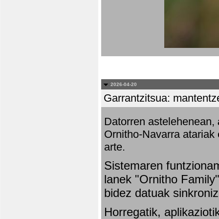
2026-04-20
Garrantzitsua: mantentze
Datorren astelehenean,
Ornitho-Navarra atariak 
arte.
Sistemaren funtziona
lanek "Ornitho Family"
bidez datuak sinkroniz
Horregatik, aplikaziot