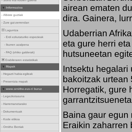
-
Soinu eta irudien galeria
airean ematen dut
Informazioa
dira. Gainera, lu
-
Albiste guztiak
-
Zure gai-zerrendan
Udaberrian Afrikat
Laguntza
-
Erdi ezkutaturiko espezieak
eta gure herri eta 
-
Ikurren azalpena
hutsuneetan egite
-
FAQ (ohiko galderak)
Erabileraren estatistikak
Intsektu hegalari 
Mapak
-
Hegazti habia-egileak
bakoitzak urtean 
-
Presentzia mapak
Horregatik, gure h
www.ornitho.eus-ri buruz
-
Legezkotasuna
garrantzitsueneta
-
Harremanetarako
Baina gaur egun 
-
Dokumentuak
-
Kode etikoa
Eraikin zaharren b
-
Ornitho Berriak