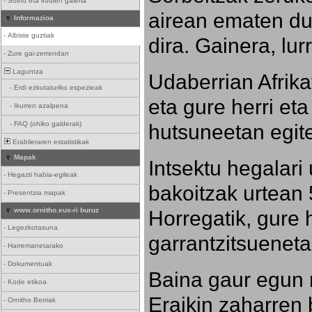
-
Soinu eta irudien galeria
airean ematen dut
Informazioa
-
Albiste guztiak
dira. Gainera, lu
-
Zure gai-zerrendan
Laguntza
Udaberrian Afrikat
-
Erdi ezkutaturiko espezieak
eta gure herri eta 
-
Ikurren azalpena
hutsuneetan egite
-
FAQ (ohiko galderak)
Erabileraren estatistikak
Mapak
Intsektu hegalari 
-
Hegazti habia-egileak
bakoitzak urtean 
-
Presentzia mapak
Horregatik, gure h
www.ornitho.eus-ri buruz
-
Legezkotasuna
garrantzitsueneta
-
Harremanetarako
-
Dokumentuak
Baina gaur egun 
-
Kode etikoa
Eraikin zaharren b
-
Ornitho Berriak