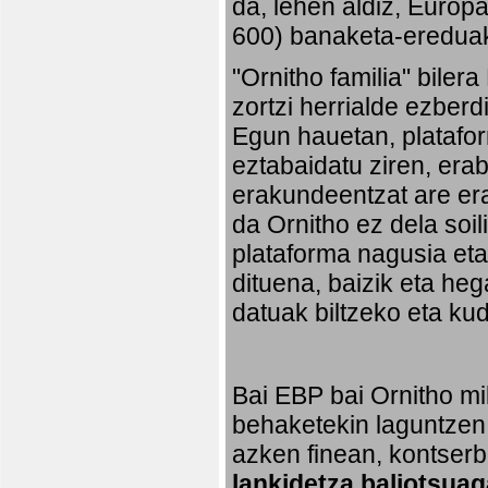
da, lehen aldiz, Europ
600) banaketa-ereduak 
"Ornitho familia" biler
zortzi herrialde ezberd
Egun hauetan, platafo
eztabaidatu ziren, erab
erakundeentzat are era
da Ornitho ez dela soi
plataforma nagusia eta,
dituena, baizik eta heg
datuak biltzeko eta ku
Bai EBP bai Ornitho mil
behaketekin laguntzen 
azken finean, kontserb
lankidetza baliotsuag