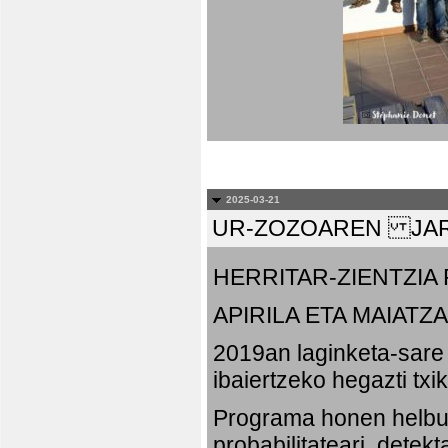
2025-03-21
UR-ZOZOAREN JAR
HERRITAR-ZIENTZI
APIRILA ETA MAIATZA
2019an laginketa-sare 
ibaiertzeko hegazti txi
Programa honen helbu
probabilitateari, detek