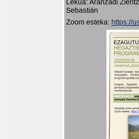
Lekua: Aranzadi Zientz
Sebastián
Zoom esteka:
https:/