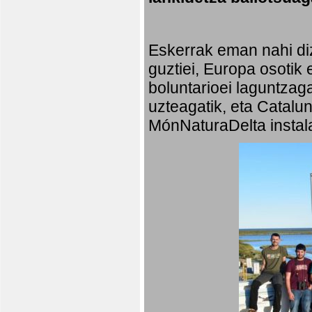
Eskerrak eman nahi diz
guztiei, Europa osotik 
boluntarioei laguntzaga
uzteagatik, eta Catalu
MónNaturaDelta instala