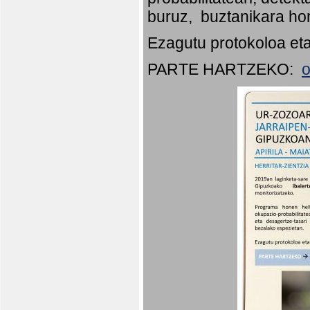
buruz, buztanikara hor
Ezagutu protokoloa eta
PARTE HARTZEKO:
o