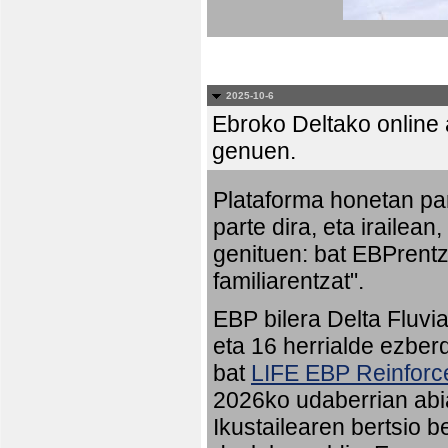
2025-10-6
Ebroko Deltako online a
genuen.
Plataforma honetan pa
parte dira, eta irailean
genituen: bat EBPrentz
familiarentzat".
EBP bilera Delta Fluvia
eta 16 herrialde ezberd
bat
LIFE EBP Reinfor
2026ko udaberrian abia
Ikustailearen bertsio 