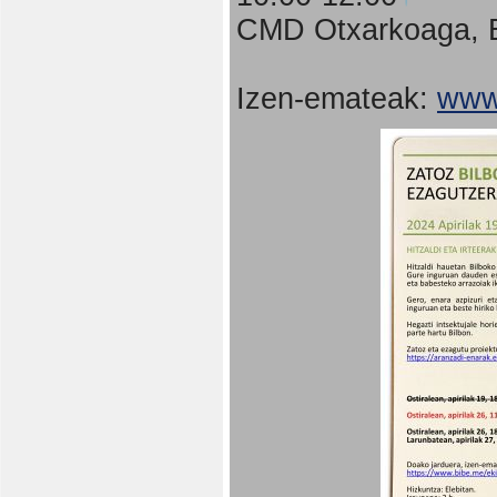
CMD Otxarkoaga, B
Izen-emateak:
www.