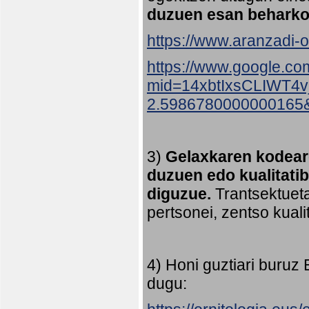
duzuen esan beharko
https://www.aranzadi-or
https://www.google.co
mid=14xbtIxsCLIWT4
2.5986780000000165
3)
Gelaxkaren kodeare
duzuen edo kualitati
diguzue.
Trantsektueta
pertsonei, zentso kual
4) Honi guztiari buruz
dugu: