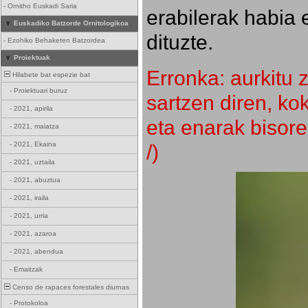
-
Ornitho Euskadi Saria
erabilerak habia 
Euskadiko Batzorde Ornitologikoa
dituzte.
-
Ezohiko Behaketen Batzordea
Proiektuak
Erronka: aurkitu z
Hilabete bat espezie bat
-
Proiektuari buruz
sartzen diren, k
-
2021, apirila
eta enarak bisore
-
2021, maiatza
/)
-
2021, Ekaina
-
2021, uztaila
-
2021, abuztua
-
2021, iraila
-
2021, urria
-
2021, azaroa
-
2021, abendua
-
Emaitzak
Censo de rapaces forestales diurnas
-
Protokoloa