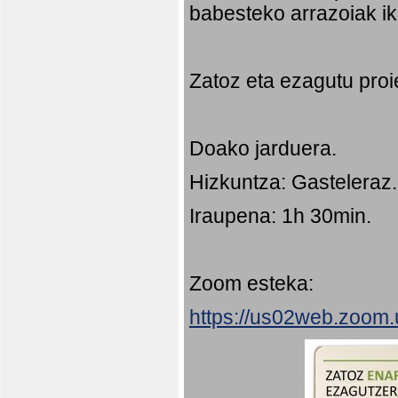
babesteko arrazoiak ik
Zatoz eta ezagutu proi
Doako jarduera.
Hizkuntza: Gasteleraz.
Iraupena: 1h 30min.
Zoom esteka:
https://us02web.zoom