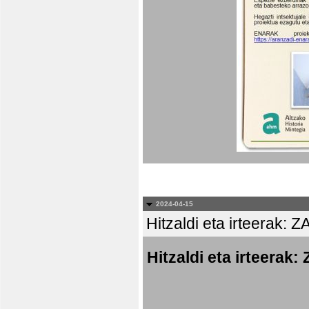
2024-04-15
Hitzaldi eta irteer
Hitzaldi eta irtee