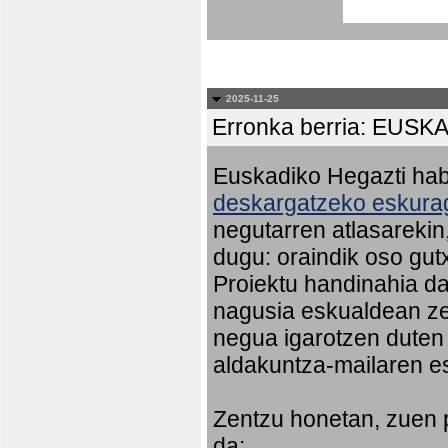
2025-11-25
Erronka berria: EU
Euskadiko Hegazti habi
deskargatzeko eskurag
negutarren atlasareki
dugu: oraindik oso gut
Proiektu handinahia da
nagusia eskualdean ze
negua igarotzen duten
aldakuntza-mailaren e
Zentzu honetan, zuen 
da: