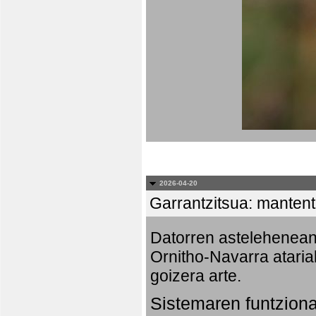
2026-04-20
Garrantzitsua: mantent
Datorren astelehenea
Ornitho-Navarra ataria
goizera arte.
Sistemaren funtzion