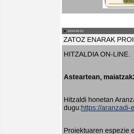
2024-05-21
ZATOZ ENARAK PRO
HITZALDIA ON-LINE.
Asteartean, maiatzak
Hitzaldi honetan Aran
dugu:
https://aranzadi
Proiektuaren espezie e