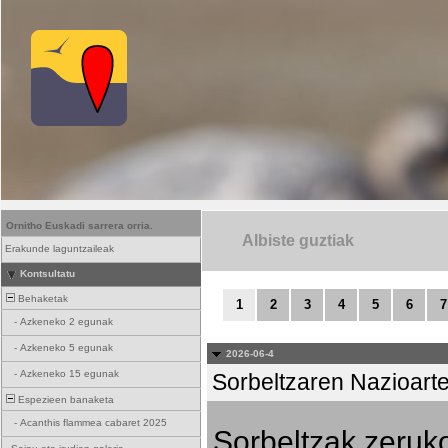
Ornitho Euskadi sarrera orria.
Albiste guztiak
Erakunde laguntzaileak
Kontsultatu
Behaketak
1
2
3
4
5
6
7
-
Azkeneko 2 egunak
-
Azkeneko 5 egunak
2026-06-4
-
Azkeneko 15 egunak
Sorbeltzaren Nazioart
Espezieen banaketa
-
Acanthis flammea cabaret 2025
Sorbeltzak zeruko