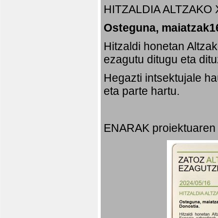
HITZALDIA ALTZAKO 
Osteguna, maiatzak16
Hitzaldi honetan Altza
ezagutu ditugu eta dit
Hegazti intsektujale 
eta parte hartu.
ENARAK proiektuaren 