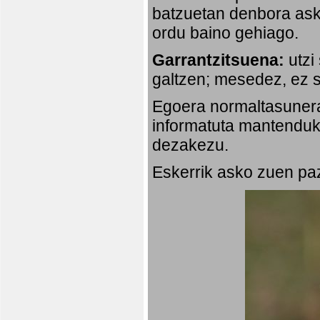
batzuetan denbora ask
ordu baino gehiago.
Garrantzitsuena:
utzi
galtzen; mesedez, ez s
Egoera normaltasunera
informatuta mantenduko
dezakezu.
Eskerrik asko zuen paz