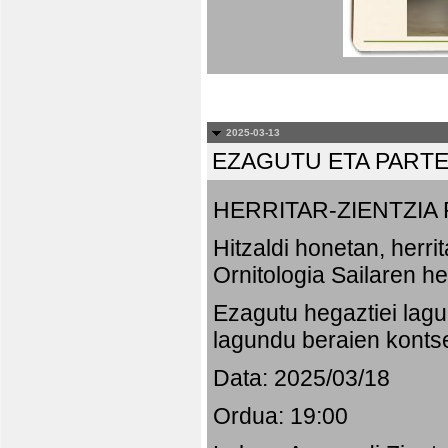
2025-03-13
EZAGUTU ETA PART
HERRITAR-ZIENTZI
Hitzaldi honetan, herr
Ornitologia Sailaren h
Ezagutu hegaztiei lagu
lagundu beraien konts
Data: 2025/03/18
Ordua: 19:00