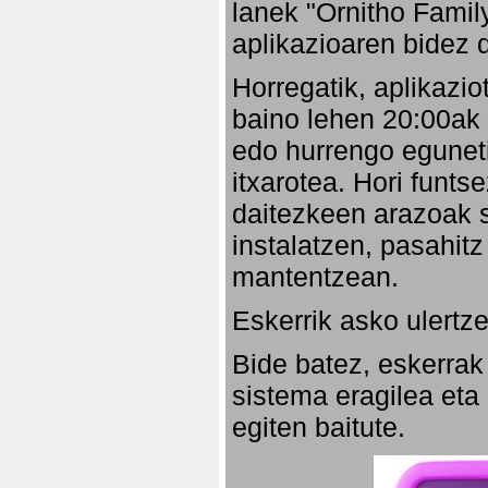
lanek "Ornitho Family
aplikazioaren bidez d
Horregatik, aplikazio
baino lehen 20:00ak
edo hurrengo eguneti
itxarotea. Hori funt
daitezkeen arazoak s
instalatzen, pasahitz
mantentzean.
Eskerrik asko ulertze
Bide batez, eskerrak
sistema eragilea eta
egiten baitute.