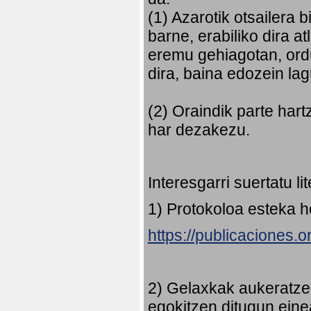
(1) Azarotik otsailera 
barne, erabiliko dira 
eremu gehiagotan, ord
dira, baina edozein la
(2) Oraindik parte har
har dezakezu.
Interesgarri suertatu l
1) Protokoloa esteka 
https://publicaciones.
2) Gelaxkak aukeratze
egokitzen ditugun eine