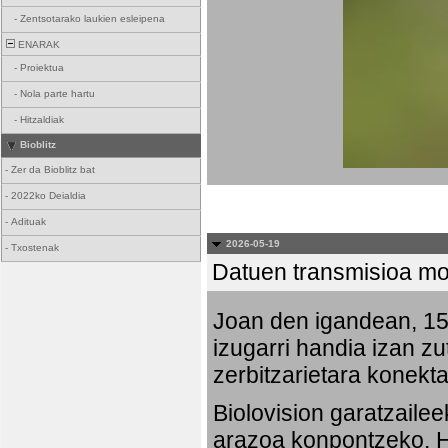
-
Zentsotarako laukien esleipena
ENARAK
-
Proiektua
-
Nola parte hartu
-
Hitzaldiak
Bioblitz
-
Zer da Bioblitz bat
-
2022ko Deialdia
-
Adituak
2026-05-19
-
Txostenak
Datuen transmisioa mo
Joan den igandean, 15:
izugarri handia izan zu
zerbitzarietara konekta
Biolovision garatzaile
arazoa konpontzeko. Ha