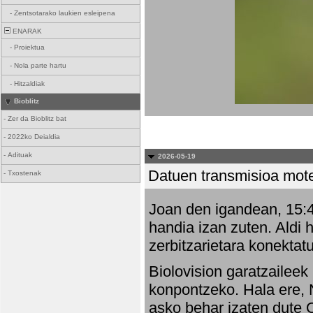
-
Zentsotarako laukien esleipena
ENARAK
-
Proiektua
-
Nola parte hartu
-
Hitzaldiak
Bioblitz
-
Zer da Bioblitz bat
-
2022ko Deialdia
-
Adituak
2026-05-19
Datuen transmisioa mot
-
Txostenak
Joan den igandean, 15:47
handia izan zuten. Aldi 
zerbitzarietara konektatu
Biolovision garatzaileek
konpontzeko. Hala ere, 
asko behar izaten dute 