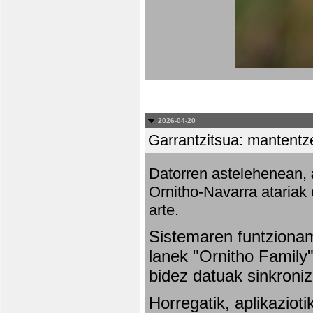
2026-04-20
Garrantzitsua: mantentze
Datorren astelehenean,
Ornitho-Navarra atariak 
arte.
Sistemaren funtziona
lanek "Ornitho Family"
bidez datuak sinkroniz
Horregatik, aplikaziot