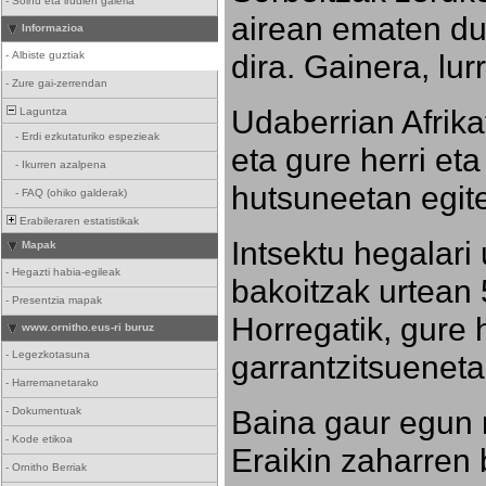
-
Soinu eta irudien galeria
airean ematen dut
Informazioa
dira. Gainera, lu
-
Albiste guztiak
-
Zure gai-zerrendan
Udaberrian Afrikat
Laguntza
-
Erdi ezkutaturiko espezieak
eta gure herri eta 
-
Ikurren azalpena
hutsuneetan egite
-
FAQ (ohiko galderak)
Erabileraren estatistikak
Intsektu hegalari 
Mapak
-
Hegazti habia-egileak
bakoitzak urtean 
-
Presentzia mapak
Horregatik, gure h
www.ornitho.eus-ri buruz
-
Legezkotasuna
garrantzitsueneta
-
Harremanetarako
Baina gaur egun 
-
Dokumentuak
-
Kode etikoa
Eraikin zaharren b
-
Ornitho Berriak