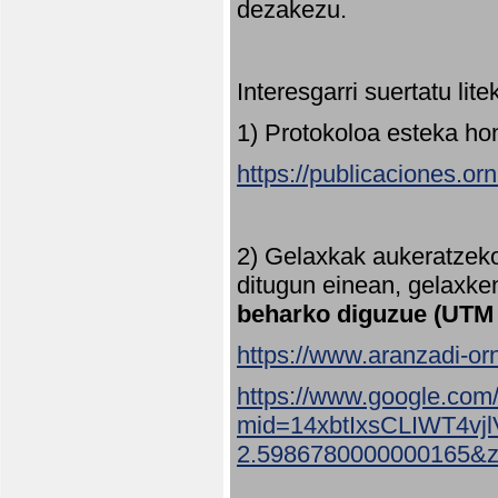
dezakezu.
Interesgarri suertatu lit
1) Protokoloa esteka ho
https://publicaciones.or
2) Gelaxkak aukeratzek
ditugun einean, gelaxke
beharko diguzue (UTM
https://www.aranzadi-orn
https://www.google.com
mid=14xbtIxsCLIWT4v
2.5986780000000165&