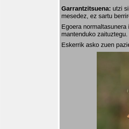
Garrantzitsuena:
utzi s
mesedez, ez sartu berrir
Egoera normaltasunera i
mantenduko zaituztegu. 
Eskerrik asko zuen pazie