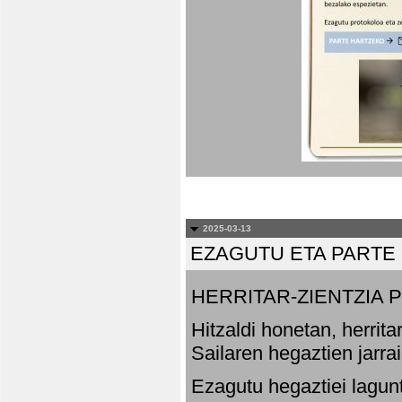
2025-03-13
EZAGUTU ETA PARTE
HERRITAR-ZIENTZIA
Hitzaldi honetan, herrit
Sailaren hegaztien jarr
Ezagutu hegaztiei lagun