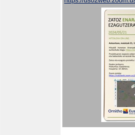
https://us02web.zoom.u