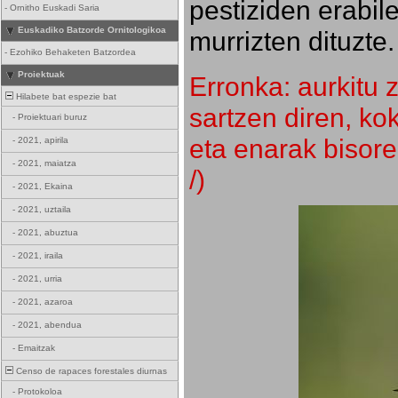
pestiziden erabil
-
Ornitho Euskadi Saria
Euskadiko Batzorde Ornitologikoa
murrizten dituzte.
-
Ezohiko Behaketen Batzordea
Proiektuak
Erronka: aurkitu z
Hilabete bat espezie bat
sartzen diren, k
-
Proiektuari buruz
eta enarak bisore
-
2021, apirila
-
2021, maiatza
/)
-
2021, Ekaina
-
2021, uztaila
-
2021, abuztua
-
2021, iraila
-
2021, urria
-
2021, azaroa
-
2021, abendua
-
Emaitzak
Censo de rapaces forestales diurnas
-
Protokoloa