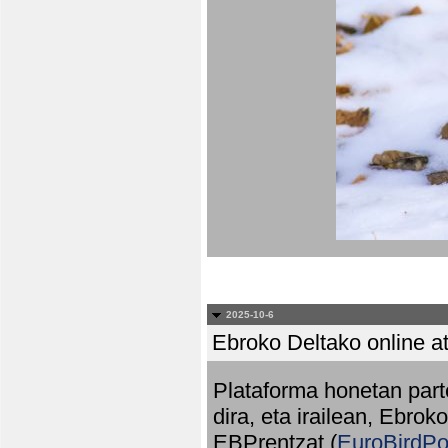
2025-10-6
Ebroko Deltako online at
Plataforma honetan part
dira, eta irailean, Ebrok
EBPrentzat (
EuroBirdPo