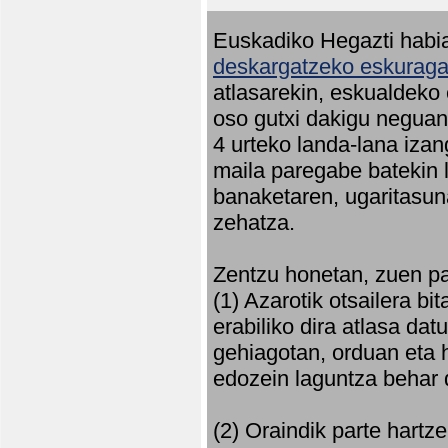
Euskadiko Hegazti habia
deskargatzeko eskuragar
atlasarekin, eskualdeko
oso gutxi dakigu neguan 
4 urteko landa-lana iza
maila paregabe batekin 
banaketaren, ugaritasun
zehatza.
Zentzu honetan, zuen pa
(1) Azarotik otsailera bi
erabiliko dira atlasa d
gehiagotan, orduan eta h
edozein laguntza behar 
(2) Oraindik parte hartz