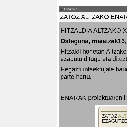
2024-05-15
ZATOZ ALTZAKO ENA
HITZALDIA ALTZAKO X
Osteguna, maiatzak16,
Hitzaldi honetan Altzak
ezagutu ditugu eta dituz
Hegazti intsektujale ha
parte hartu.
ENARAK proiektuaren in