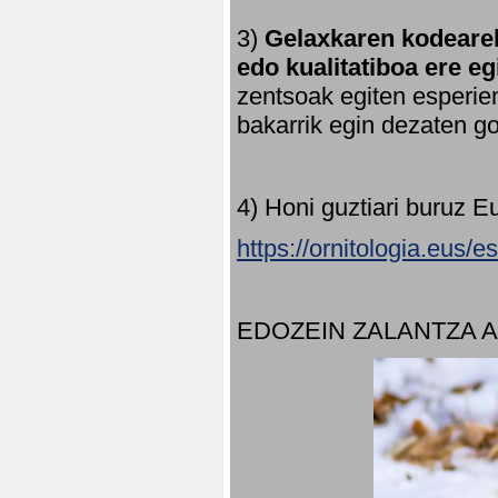
3)
Gelaxkaren kodearek
edo kualitatiboa ere e
zentsoak egiten esperien
bakarrik egin dezaten 
4) Honi guztiari buruz E
https://ornitologia.eus/
EDOZEIN ZALANTZA 