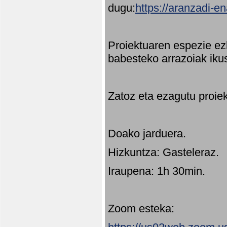
dugu:
https://aranzadi-e
Proiektuaren espezie ez
babesteko arrazoiak ikus
Zatoz eta ezagutu proie
Doako jarduera.
Hizkuntza: Gasteleraz.
Iraupena: 1h 30min.
Zoom esteka: