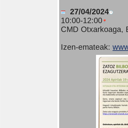
27/04/2024
10:00-12:00
CMD Otxarkoaga, B
Izen-emateak:
www.