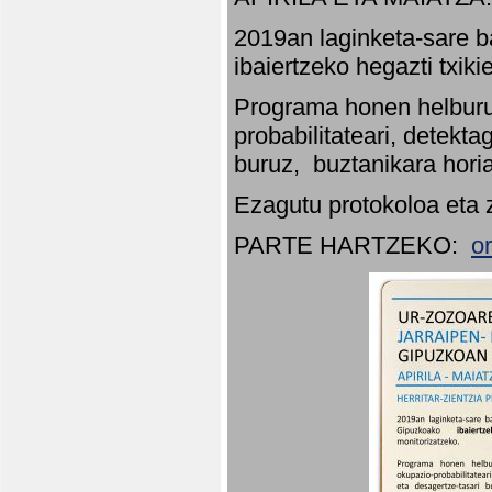
2019an laginketa-sare b
ibaiertzeko hegazti txik
Programa honen helburu
probabilitateari, detekta
buruz, buztanikara hori
Ezagutu protokoloa eta 
PARTE HARTZEKO:
o