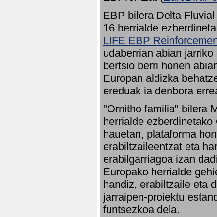
EBP bilera Delta Fluvial
16 herrialde ezberdineta
LIFE EBP Reinforcemen
udaberrian abian jarriko
bertsio berri honen abia
Europan aldizka behatze
ereduak ia denbora errea
"Ornitho familia" bilera 
herrialde ezberdinetako 
hauetan, plataforma hon
erabiltzaileentzat eta h
erabilgarriagoa izan dad
Europako herrialde gehie
handiz, erabiltzaile eta
jarraipen-proiektu estan
funtsezkoa dela.