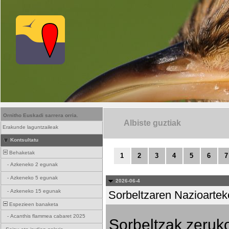
Ornitho Euskadi sarrera orria.
Albiste guztiak
Erakunde laguntzaileak
Kontsultatu
Behaketak
1
2
3
4
5
6
7
-
Azkeneko 2 egunak
-
Azkeneko 5 egunak
2026-06-4
-
Azkeneko 15 egunak
Sorbeltzaren Nazioartek
Espezieen banaketa
-
Acanthis flammea cabaret 2025
Sorbeltzak zeruko