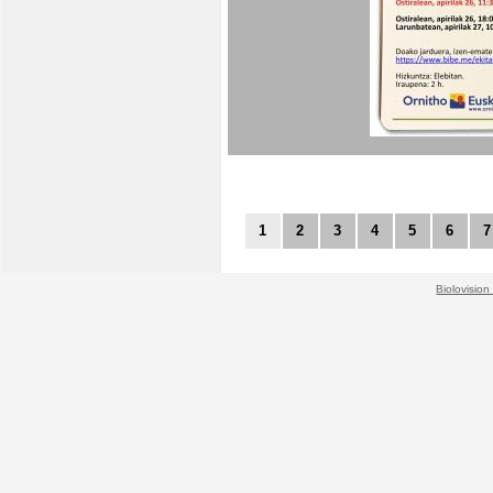
1
2
3
4
5
6
7
Biolovision