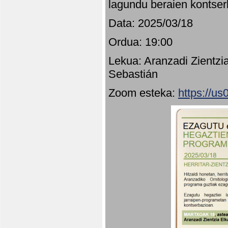
lagundu beraien kontser
Data: 2025/03/18
Ordua: 19:00
Lekua: Aranzadi Zientzi
Sebastián
Zoom esteka:
https://u