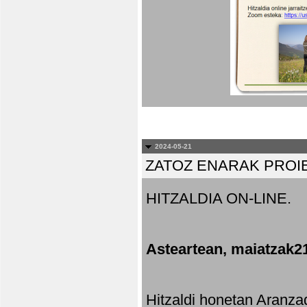
2024-05-21
ZATOZ ENARAK PROI
HITZALDIA ON-LINE.
Asteartean, maiatzak2
Hitzaldi honetan Aranza