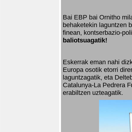
Bai EBP bai Ornitho mila
behaketekin laguntzen ba
finean, kontserbazio-po
baliotsuagatik!
Eskerrak eman nahi dizki
Europa osotik etorri dir
laguntzagatik, eta Delte
Catalunya-La Pedrera Fu
erabiltzen uzteagatik.