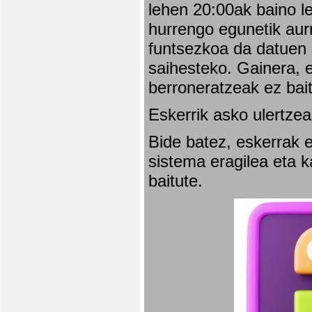
lehen 20:00ak baino l
hurrengo egunetik aurr
funtsezkoa da datuen 
saihesteko. Gainera, e
berroneratzeak ez bai
Eskerrik asko ulertzea
Bide batez, eskerrak e
sistema eragilea eta 
baitute.