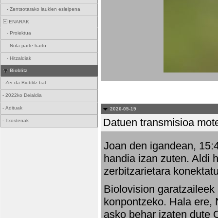
-
Zentsotarako laukien esleipena
ENARAK
-
Proiektua
-
Nola parte hartu
-
Hitzaldiak
Bioblitz
-
Zer da Bioblitz bat
-
2022ko Deialdia
-
Adituak
2026-05-19
Datuen transmisioa mot
-
Txostenak
Joan den igandean, 15:47
handia izan zuten. Aldi 
zerbitzarietara konektatu
Biolovision garatzaileek
konpontzeko. Hala ere, 
asko behar izaten dute 