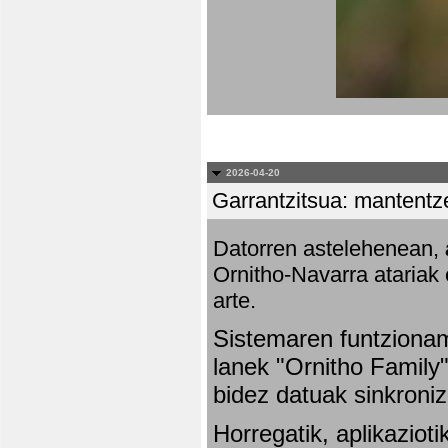
2026-04-20
Garrantzitsua: mantentze
Datorren astelehenean,
Ornitho-Navarra atariak 
arte.
Sistemaren funtziona
lanek "Ornitho Family"
bidez datuak sinkroniz
Horregatik, aplikaziot