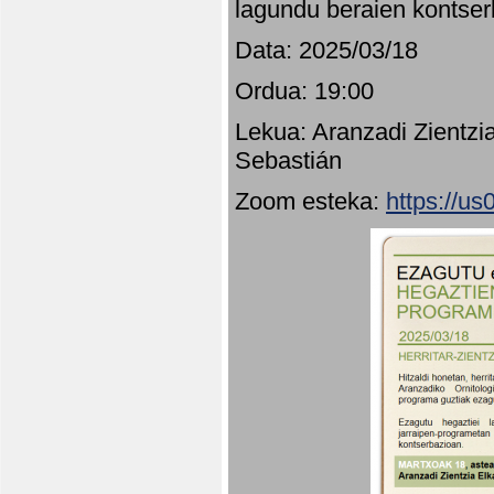
lagundu beraien kontser
Data: 2025/03/18
Ordua: 19:00
Lekua: Aranzadi Zientzi
Sebastián
Zoom esteka:
https://u