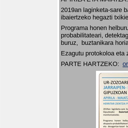
2019an laginketa-sare b
ibaiertzeko hegazti txik
Programa honen helburu
probabilitateari, detekta
buruz, buztanikara hori
Ezagutu protokoloa eta 
PARTE HARTZEKO:
o