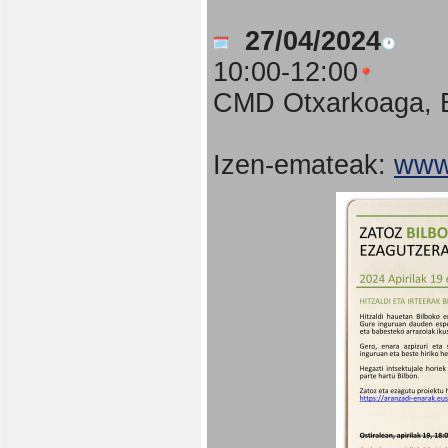
27/04/2024
10:00-12:00
CMD Otxarkoaga, B
Izen-emateak:
www.