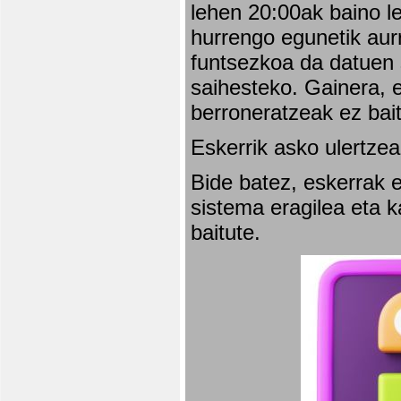
lehen 20:00ak baino l
hurrengo egunetik aurr
funtsezkoa da datuen 
saihesteko. Gainera, e
berroneratzeak ez bai
Eskerrik asko ulertzea
Bide batez, eskerrak e
sistema eragilea eta 
baitute.