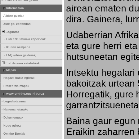
-
Soinu eta irudien galeria
airean ematen dut
Informazioa
dira. Gainera, lu
-
Albiste guztiak
-
Zure gai-zerrendan
Udaberrian Afrikat
Laguntza
-
Erdi ezkutaturiko espezieak
eta gure herri eta 
-
Ikurren azalpena
hutsuneetan egite
-
FAQ (ohiko galderak)
Erabileraren estatistikak
Intsektu hegalari 
Mapak
-
Hegazti habia-egileak
bakoitzak urtean 
-
Presentzia mapak
Horregatik, gure h
www.ornitho.eus-ri buruz
-
Legezkotasuna
garrantzitsueneta
-
Harremanetarako
Baina gaur egun 
-
Dokumentuak
-
Kode etikoa
Eraikin zaharren b
-
Ornitho Berriak