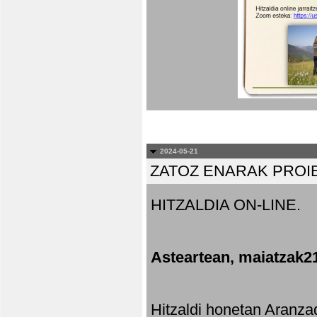
2024-05-21
ZATOZ ENARAK PROI
HITZALDIA ON-LINE.
Asteartean, maiatzak2
Hitzaldi honetan Aranza