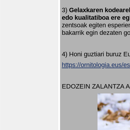
3)
Gelaxkaren kodearek
edo kualitatiboa ere e
zentsoak egiten esperien
bakarrik egin dezaten 
4) Honi guztiari buruz E
https://ornitologia.eus/
EDOZEIN ZALANTZA 