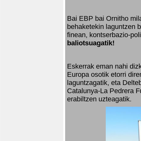
Bai EBP bai Ornitho mila
behaketekin laguntzen ba
finean, kontserbazio-po
baliotsuagatik!
Eskerrak eman nahi dizki
Europa osotik etorri dir
laguntzagatik, eta Delte
Catalunya-La Pedrera Fu
erabiltzen uzteagatik.