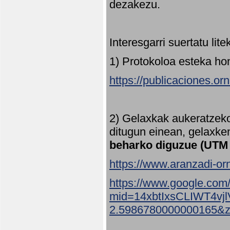
dezakezu.
Interesgarri suertatu lit
1) Protokoloa esteka ho
https://publicaciones.or
2) Gelaxkak aukeratzek
ditugun einean, gelaxke
beharko diguzue (UTM
https://www.aranzadi-orn
https://www.google.com
mid=14xbtIxsCLIWT4v
2.5986780000000165&