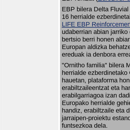
EBP bilera Delta Fluvial
16 herrialde ezberdineta
LIFE EBP Reinforcemen
udaberrian abian jarriko
bertsio berri honen abia
Europan aldizka behatze
ereduak ia denbora errea
"Ornitho familia" bilera 
herrialde ezberdinetako 
hauetan, plataforma hon
erabiltzaileentzat eta h
erabilgarriagoa izan dad
Europako herrialde gehie
handiz, erabiltzaile eta
jarraipen-proiektu estan
funtsezkoa dela.