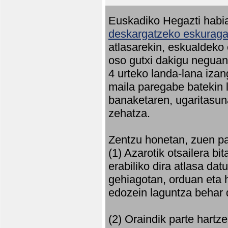
Euskadiko Hegazti habia
deskargatzeko eskuragar
atlasarekin, eskualdeko
oso gutxi dakigu neguan 
4 urteko landa-lana iza
maila paregabe batekin 
banaketaren, ugaritasun
zehatza.
Zentzu honetan, zuen pa
(1) Azarotik otsailera bi
erabiliko dira atlasa d
gehiagotan, orduan eta h
edozein laguntza behar 
(2) Oraindik parte hartz