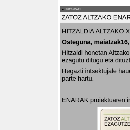
2024-05-15
ZATOZ ALTZAKO ENA
HITZALDIA ALTZAKO X
Osteguna, maiatzak16,
Hitzaldi honetan Altzak
ezagutu ditugu eta dituz
Hegazti intsektujale ha
parte hartu.
ENARAK proiektuaren in