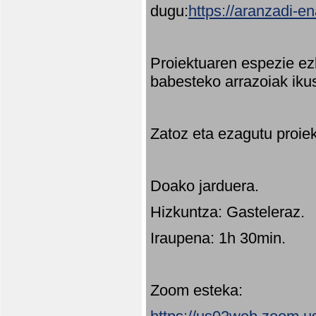
dugu:
https://aranzadi-e
Proiektuaren espezie ez
babesteko arrazoiak ikus
Zatoz eta ezagutu proie
Doako jarduera.
Hizkuntza: Gasteleraz.
Iraupena: 1h 30min.
Zoom esteka: