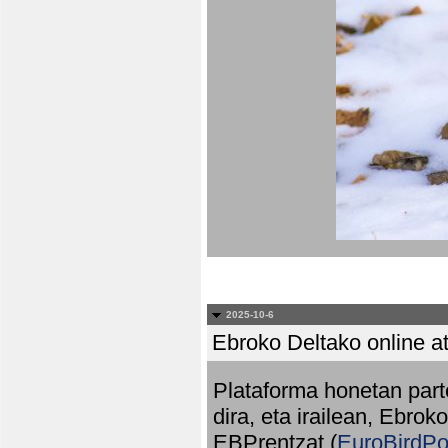
2025-10-6
Ebroko Deltako online at
Plataforma honetan part
dira, eta irailean, Ebrok
EBPrentzat (
EuroBirdPo