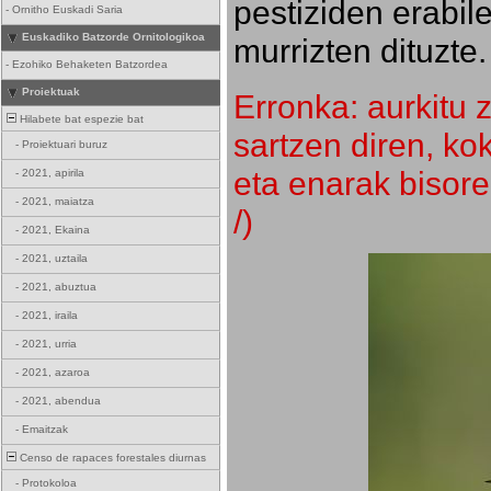
pestiziden erabil
-
Ornitho Euskadi Saria
Euskadiko Batzorde Ornitologikoa
murrizten dituzte.
-
Ezohiko Behaketen Batzordea
Proiektuak
Erronka: aurkitu z
Hilabete bat espezie bat
sartzen diren, k
-
Proiektuari buruz
eta enarak bisore
-
2021, apirila
-
2021, maiatza
/)
-
2021, Ekaina
-
2021, uztaila
-
2021, abuztua
-
2021, iraila
-
2021, urria
-
2021, azaroa
-
2021, abendua
-
Emaitzak
Censo de rapaces forestales diurnas
-
Protokoloa