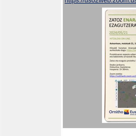
https://us02web.zoom.u