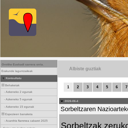
Ornitho Euskadi sarrera orria.
Albiste guztiak
Erakunde laguntzaileak
Kontsultatu
Behaketak
1
2
3
4
5
6
7
-
Azkeneko 2 egunak
-
Azkeneko 5 egunak
2026-06-4
-
Azkeneko 15 egunak
Sorbeltzaren Nazioartek
Espezieen banaketa
-
Acanthis flammea cabaret 2025
Sorbeltzak zeruko