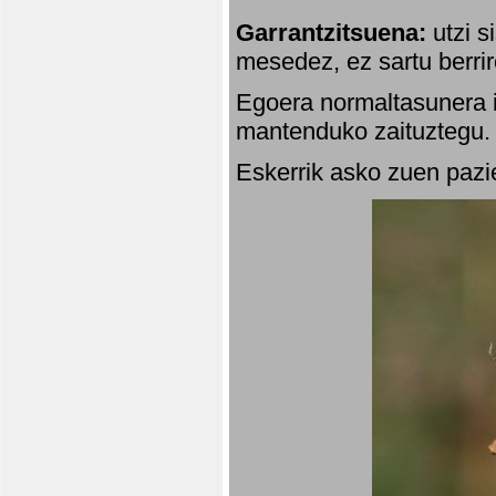
Garrantzitsuena:
utzi s
mesedez, ez sartu berrir
Egoera normaltasunera i
mantenduko zaituztegu. 
Eskerrik asko zuen pazie