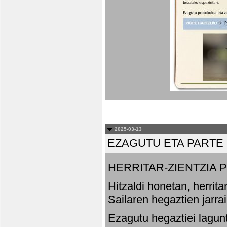
2025-03-13
EZAGUTU ETA PARTE
HERRITAR-ZIENTZIA
Hitzaldi honetan, herrit
Sailaren hegaztien jarr
Ezagutu hegaztiei lagun