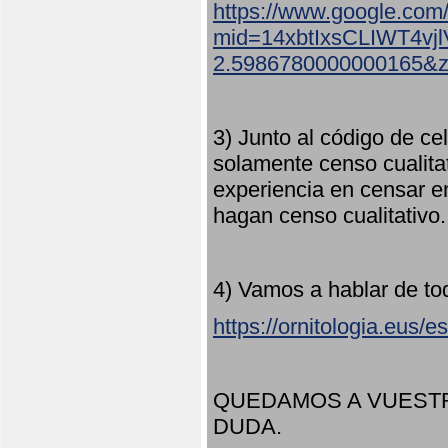
https://www.google.com
mid=14xbtIxsCLIWT4v
2.5986780000000165&
3) Junto al código de ce
solamente censo cualita
experiencia en censar e
hagan censo cualitativo
4) Vamos a hablar de to
https://ornitologia.eus/
QUEDAMOS A VUESTR
DUDA.