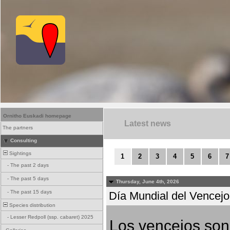
Ornitho Euskadi homepage
Latest news
The partners
Consulting
Sightings
1
2
3
4
5
6
7
-
The past 2 days
-
The past 5 days
Thursday, June 4th, 2026
-
The past 15 days
Día Mundial del Vencejo 
Species distribution
-
Lesser Redpoll (ssp. cabaret) 2025
Los vencejos son 