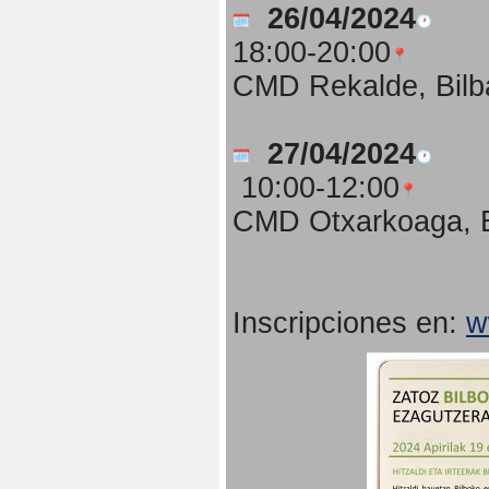
26/04/2024
18:00-20:00
CMD Rekalde, Bilb
27/04/2024
10:00-12:00
CMD Otxarkoaga, B
Inscripciones en:
w