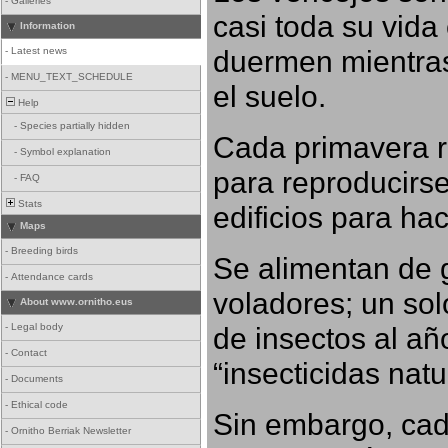
-
Galleries
casi toda su vida
Information
duermen mientras
-
Latest news
-
MENU_TEXT_SCHEDULE
el suelo.
Help
-
Species partially hidden
Cada primavera r
-
Symbol explanation
para reproducirse,
-
FAQ
Stats
edificios para ha
Maps
-
Breeding birds
Se alimentan de 
-
Attendance cards
voladores; un so
About www.ornitho.eus
-
Legal body
de insectos al añ
-
Contact
“insecticidas nat
-
Documents
-
Ethical code
Sin embargo, cad
-
Ornitho Berriak Newsletter