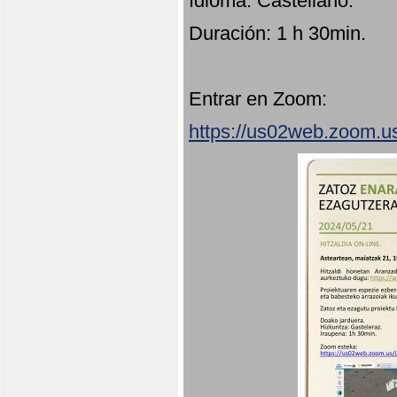
Idioma: Castellano.
Duración: 1 h 30min.
Entrar en Zoom:
https://us02web.zoom.u