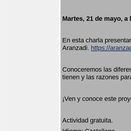
Martes, 21 de mayo, a 
En esta charla present
Aranzadi.
https://aranza
Conoceremos las diferen
tienen y las razones par
¡Ven y conoce este proy
Actividad gratuita.