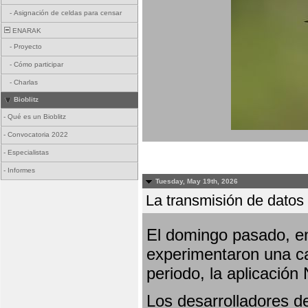
-
Asignación de celdas para censar
ENARAK
-
Proyecto
-
Cómo participar
-
Charlas
Bioblitz
-
Qué es un Bioblitz
-
Convocatoria 2022
-
Especialistas
-
Informes
Tuesday, May 19th, 2026
La transmisión de datos 
El domingo pasado, en
experimentaron una ca
periodo, la aplicación
Los desarrolladores de