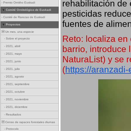
rehabilitación de 
-
Premio Ornitho Euskadi
Comité Ornitológico de Euskadi
pesticidas reduce
-
Comité de Rarezas de Euskadi
fuentes de alimen
Proyectos
Un mes, una especie
Reto: localiza en 
-
Sobre el proyecto
barrio, introduce 
-
2021, abril
-
2021, mayo
NaturaList) y se r
-
2021, junio
(
https://aranzadi
-
2021, julio
-
2021, agosto
-
2021, septiembre
-
2021, octubre
-
2021, noviembre
-
2021, diciembre
-
Resultados
Censo de rapaces forestales diurnas
-
Protocolo