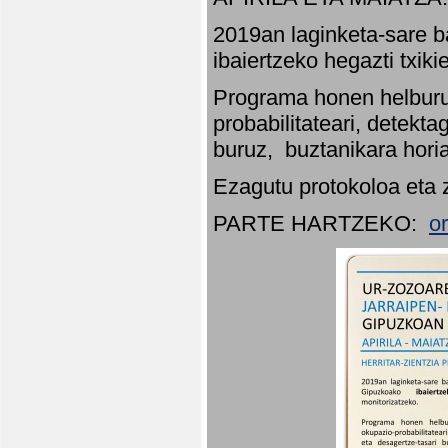
2019an laginketa-sare b
ibaiertzeko hegazti txik
Programa honen helburu
probabilitateari, detekta
buruz, buztanikara hori
Ezagutu protokoloa eta 
PARTE HARTZEKO:
o