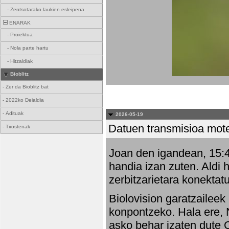
-
Zentsotarako laukien esleipena
ENARAK
-
Proiektua
-
Nola parte hartu
-
Hitzaldiak
Bioblitz
-
Zer da Bioblitz bat
-
2022ko Deialdia
-
Adituak
2026-05-19
Datuen transmisioa mot
-
Txostenak
Joan den igandean, 15:47
handia izan zuten. Aldi 
zerbitzarietara konektatu
Biolovision garatzaileek
konpontzeko. Hala ere, 
asko behar izaten dute 