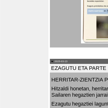
2025-03-13
EZAGUTU ETA PARTE
HERRITAR-ZIENTZIA
Hitzaldi honetan, herrit
Sailaren hegaztien jarr
Ezagutu hegaztiei lagun