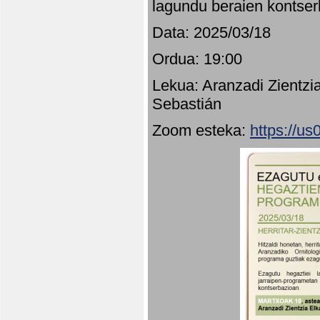
lagundu beraien kontser
Data: 2025/03/18
Ordua: 19:00
Lekua: Aranzadi Zientzi
Sebastián
Zoom esteka:
https://u