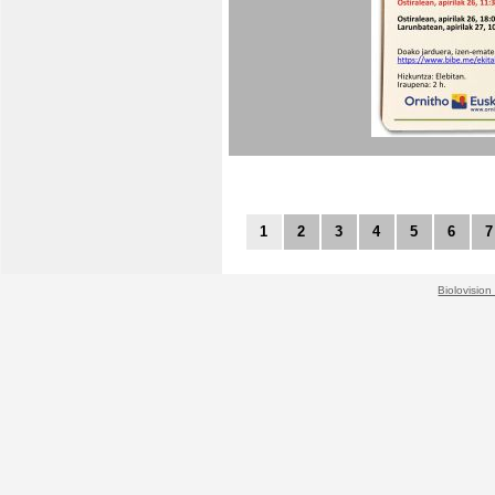
1
2
3
4
5
6
7
Biolovision