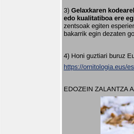
3)
Gelaxkaren kodearek
edo kualitatiboa ere e
zentsoak egiten esperien
bakarrik egin dezaten 
4) Honi guztiari buruz E
https://ornitologia.eus/
EDOZEIN ZALANTZA 