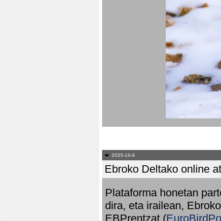
2025-10-6
Ebroko Deltako online at
Plataforma honetan part
dira, eta irailean, Ebrok
EBPrentzat (
EuroBirdPo