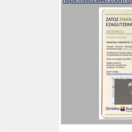
https://us02web.zoom.u