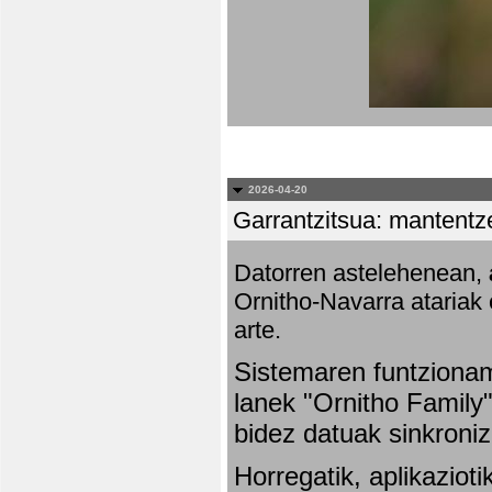
2026-04-20
Garrantzitsua: mantentze
Datorren astelehenean,
Ornitho-Navarra atariak 
arte.
Sistemaren funtziona
lanek "Ornitho Family"
bidez datuak sinkroniz
Horregatik, aplikaziot