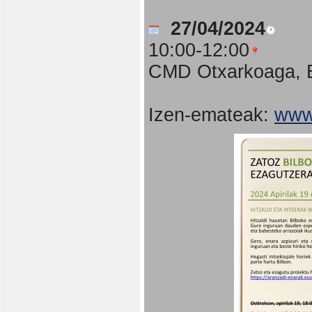
27/04/2024
10:00-12:00
CMD Otxarkoaga, B
Izen-emateak:
www.