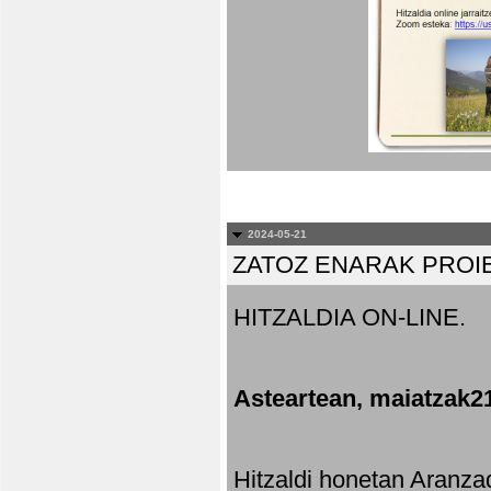
2024-05-21
ZATOZ ENARAK PROI
HITZALDIA ON-LINE.
Asteartean, maiatzak2
Hitzaldi honetan Aranza