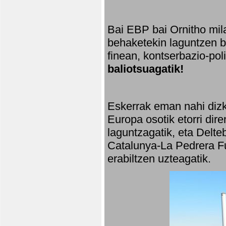
Bai EBP bai Ornitho mila
behaketekin laguntzen ba
finean, kontserbazio-po
baliotsuagatik!
Eskerrak eman nahi dizki
Europa osotik etorri dir
laguntzagatik, eta Delte
Catalunya-La Pedrera Fu
erabiltzen uzteagatik.