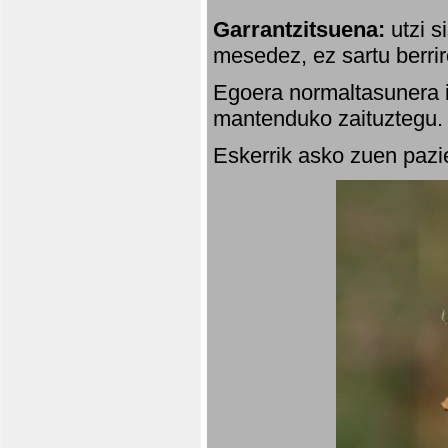
Garrantzitsuena:
utzi s
mesedez, ez sartu berrir
Egoera normaltasunera i
mantenduko zaituztegu. 
Eskerrik asko zuen pazie