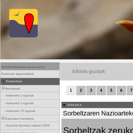
Ornitho Euskadi sarrera orria.
Albiste guztiak
Erakunde laguntzaileak
Kontsultatu
Behaketak
1
2
3
4
5
6
7
-
Azkeneko 2 egunak
-
Azkeneko 5 egunak
2026-06-4
-
Azkeneko 15 egunak
Sorbeltzaren Nazioartek
Espezieen banaketa
-
Acanthis flammea cabaret 2025
Sorbeltzak zeruko