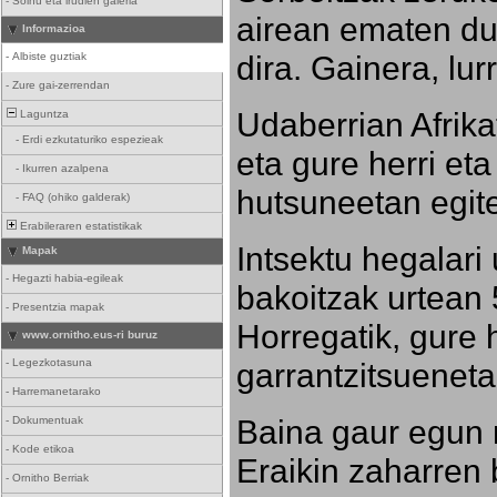
-
Soinu eta irudien galeria
airean ematen dut
Informazioa
dira. Gainera, lu
-
Albiste guztiak
-
Zure gai-zerrendan
Udaberrian Afrikat
Laguntza
-
Erdi ezkutaturiko espezieak
eta gure herri eta 
-
Ikurren azalpena
hutsuneetan egite
-
FAQ (ohiko galderak)
Erabileraren estatistikak
Intsektu hegalari 
Mapak
-
Hegazti habia-egileak
bakoitzak urtean 
-
Presentzia mapak
Horregatik, gure h
www.ornitho.eus-ri buruz
-
Legezkotasuna
garrantzitsueneta
-
Harremanetarako
Baina gaur egun 
-
Dokumentuak
-
Kode etikoa
Eraikin zaharren b
-
Ornitho Berriak