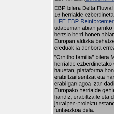
EBP bilera Delta Fluvial
16 herrialde ezberdineta
LIFE EBP Reinforcemen
udaberrian abian jarriko
bertsio berri honen abia
Europan aldizka behatze
ereduak ia denbora errea
"Ornitho familia" bilera 
herrialde ezberdinetako 
hauetan, plataforma hon
erabiltzaileentzat eta h
erabilgarriagoa izan dad
Europako herrialde gehie
handiz, erabiltzaile eta
jarraipen-proiektu estan
funtsezkoa dela.