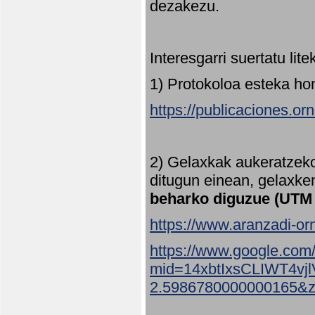
dezakezu.
Interesgarri suertatu lit
1) Protokoloa esteka ho
https://publicaciones.or
2) Gelaxkak aukeratzek
ditugun einean, gelaxke
beharko diguzue (UTM
https://www.aranzadi-orn
https://www.google.com
mid=14xbtIxsCLIWT4v
2.5986780000000165&