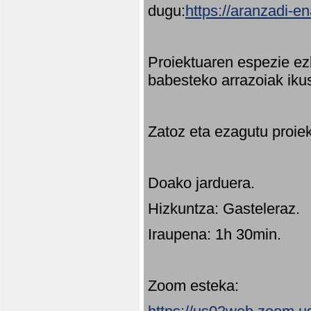
dugu:
https://aranzadi-e
Proiektuaren espezie ez
babesteko arrazoiak ikus
Zatoz eta ezagutu proie
Doako jarduera.
Hizkuntza: Gasteleraz.
Iraupena: 1h 30min.
Zoom esteka: