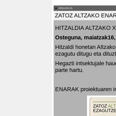
2024-05-15
ZATOZ ALTZAKO ENA
HITZALDIA ALTZAKO X
Osteguna, maiatzak16,
Hitzaldi honetan Altzak
ezagutu ditugu eta dituz
Hegazti intsektujale ha
parte hartu.
ENARAK proiektuaren in