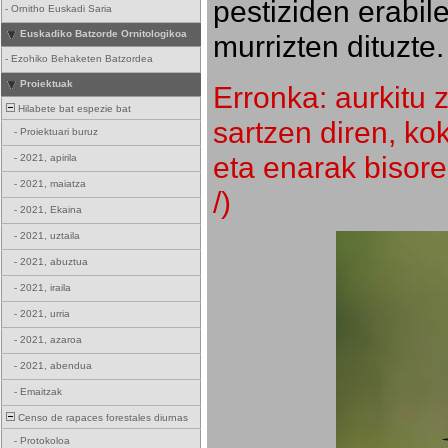
pestiziden erabil
-
Ornitho Euskadi Saria
Euskadiko Batzorde Ornitologikoa
murrizten dituzte.
-
Ezohiko Behaketen Batzordea
Proiektuak
Erronka: aurkitu z
Hilabete bat espezie bat
sartzen diren, k
-
Proiektuari buruz
eta enarak bisore
-
2021, apirila
-
2021, maiatza
/)
-
2021, Ekaina
-
2021, uztaila
-
2021, abuztua
-
2021, iraila
-
2021, urria
-
2021, azaroa
-
2021, abendua
-
Emaitzak
Censo de rapaces forestales diurnas
-
Protokoloa