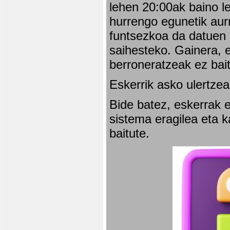
lehen 20:00ak baino l
hurrengo egunetik aurr
funtsezkoa da datuen 
saihesteko. Gainera, e
berroneratzeak ez bai
Eskerrik asko ulertzea
Bide batez, eskerrak e
sistema eragilea eta 
baitute.