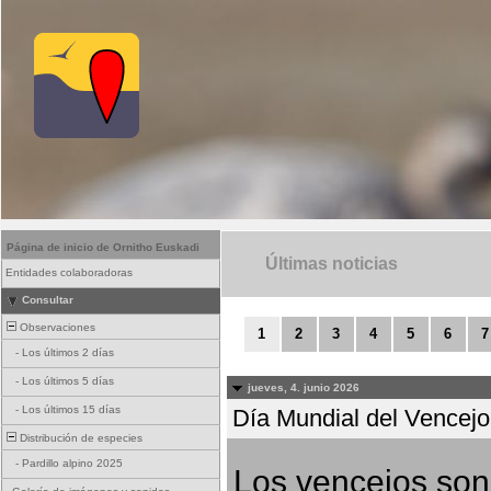
Página de inicio de Ornitho Euskadi
Últimas noticias
Entidades colaboradoras
Consultar
Observaciones
1
2
3
4
5
6
7
-
Los últimos 2 días
-
Los últimos 5 días
jueves, 4. junio 2026
-
Los últimos 15 días
Día Mundial del Vencejo 
Distribución de especies
-
Pardillo alpino 2025
Los vencejos son 