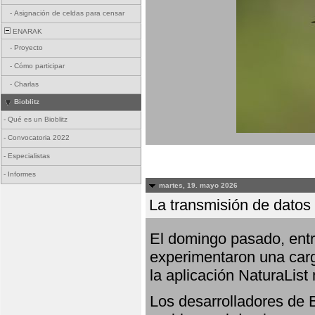
-
Asignación de celdas para censar
ENARAK
-
Proyecto
-
Cómo participar
-
Charlas
Bioblitz
-
Qué es un Bioblitz
-
Convocatoria 2022
-
Especialistas
-
Informes
martes, 19. mayo 2026
La transmisión de datos 
El domingo pasado, entre
experimentaron una carg
la aplicación NaturaList
Los desarrolladores de B