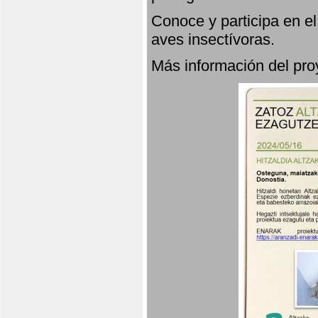
Conoce y participa en e
aves insectívoras.
Más información del p