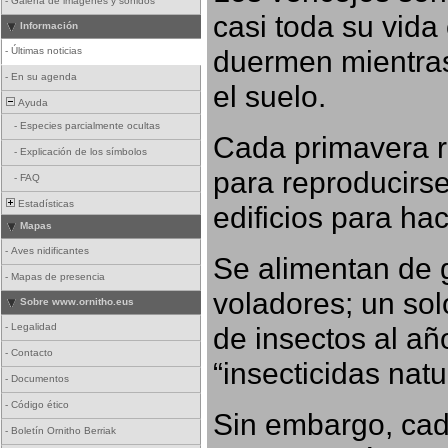
-
Galería de imágenes y sonidos
casi toda su vida
Información
duermen mientras
-
Últimas noticias
-
En su agenda
el suelo.
Ayuda
-
Especies parcialmente ocultas
Cada primavera r
-
Explicación de los símbolos
para reproducirse,
-
FAQ
Estadísticas
edificios para ha
Mapas
-
Aves nidificantes
Se alimentan de 
-
Mapas de presencia
voladores; un so
Sobre www.ornitho.eus
-
Legalidad
de insectos al añ
-
Contacto
“insecticidas nat
-
Documentos
-
Código ético
Sin embargo, cad
-
Boletín Ornitho Berriak