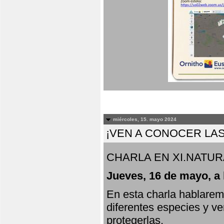
miércoles, 15. mayo 2024
¡VEN A CONOCER LAS
CHARLA EN XI.NATUR
Jueves, 16 de mayo, a 
En esta charla hablarem
diferentes especies y v
protegerlas.