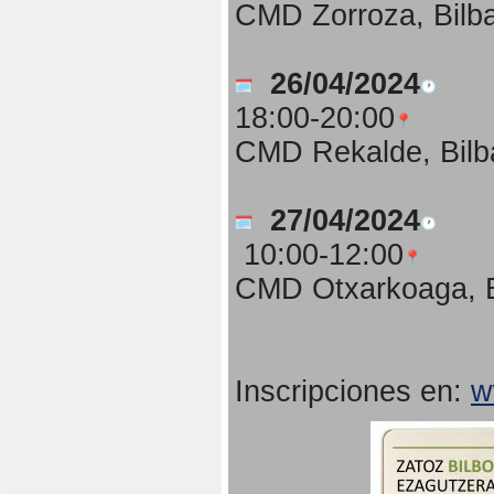
CMD Zorroza, Bilb
26/04/2024
18:00-20:00
CMD Rekalde, Bilb
27/04/2024
10:00-12:00
CMD Otxarkoaga, B
Inscripciones en:
w