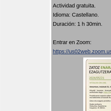
Actividad gratuita.
Idioma: Castellano.
Duración: 1 h 30min.
Entrar en Zoom:
https://us02web.zoom.u