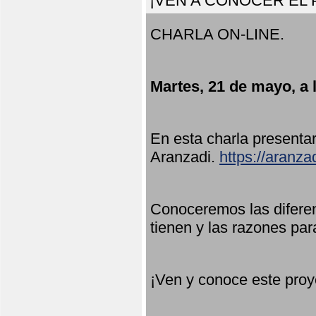
¡VEN A CONOCER EL
CHARLA ON-LINE.
Martes, 21 de mayo, a 
En esta charla present
Aranzadi.
https://aranza
Conoceremos las diferen
tienen y las razones par
¡Ven y conoce este proy