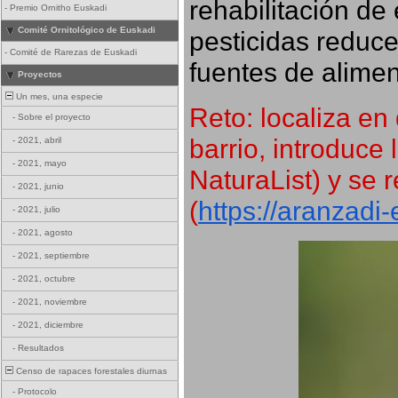
rehabilitación de 
-
Premio Ornitho Euskadi
Comité Ornitológico de Euskadi
pesticidas reduce
-
Comité de Rarezas de Euskadi
fuentes de alimen
Proyectos
Un mes, una especie
Reto: localiza en 
-
Sobre el proyecto
barrio, introduce 
-
2021, abril
-
2021, mayo
NaturaList) y se r
-
2021, junio
(
https://aranzadi
-
2021, julio
-
2021, agosto
-
2021, septiembre
-
2021, octubre
-
2021, noviembre
-
2021, diciembre
-
Resultados
Censo de rapaces forestales diurnas
-
Protocolo