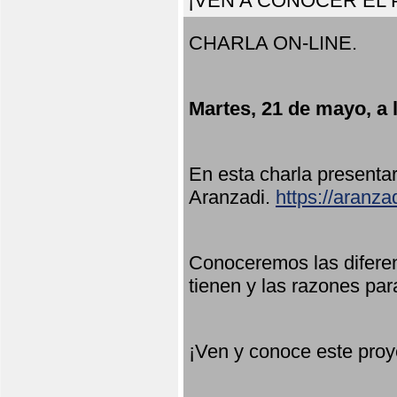
¡VEN A CONOCER EL
CHARLA ON-LINE.
Martes, 21 de mayo, a 
En esta charla present
Aranzadi.
https://aranza
Conoceremos las diferen
tienen y las razones par
¡Ven y conoce este proy