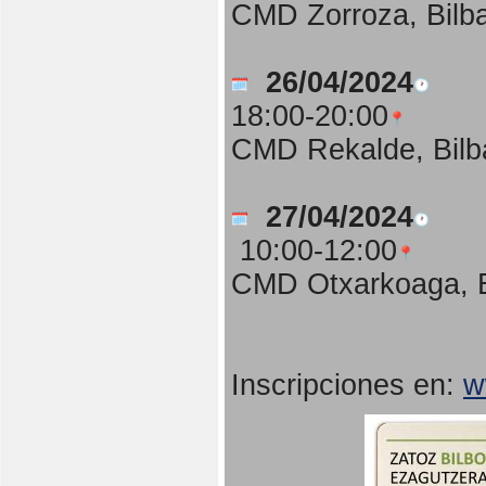
CMD Zorroza, Bilb
26/04/2024
18:00-20:00
CMD Rekalde, Bilb
27/04/2024
10:00-12:00
CMD Otxarkoaga, B
Inscripciones en:
w