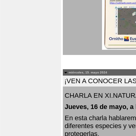
miércoles, 15. mayo 2024
¡VEN A CONOCER LAS
CHARLA EN XI.NATUR
Jueves, 16 de mayo, a 
En esta charla hablarem
diferentes especies y v
protegerlas.