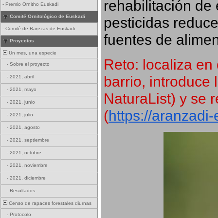
rehabilitación de 
-
Premio Ornitho Euskadi
Comité Ornitológico de Euskadi
pesticidas reduce
-
Comité de Rarezas de Euskadi
fuentes de alimen
Proyectos
Un mes, una especie
Reto: localiza en 
-
Sobre el proyecto
barrio, introduce 
-
2021, abril
-
2021, mayo
NaturaList) y se r
-
2021, junio
(
https://aranzadi
-
2021, julio
-
2021, agosto
-
2021, septiembre
-
2021, octubre
-
2021, noviembre
-
2021, diciembre
-
Resultados
Censo de rapaces forestales diurnas
-
Protocolo