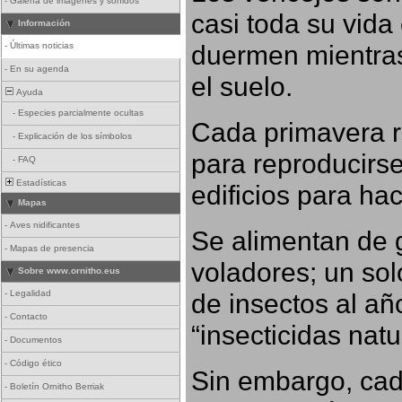
-
Galería de imágenes y sonidos
casi toda su vida
Información
duermen mientras
-
Últimas noticias
-
En su agenda
el suelo.
Ayuda
-
Especies parcialmente ocultas
Cada primavera r
-
Explicación de los símbolos
para reproducirse,
-
FAQ
Estadísticas
edificios para ha
Mapas
-
Aves nidificantes
Se alimentan de 
-
Mapas de presencia
voladores; un so
Sobre www.ornitho.eus
-
Legalidad
de insectos al añ
-
Contacto
“insecticidas nat
-
Documentos
-
Código ético
Sin embargo, cad
-
Boletín Ornitho Berriak