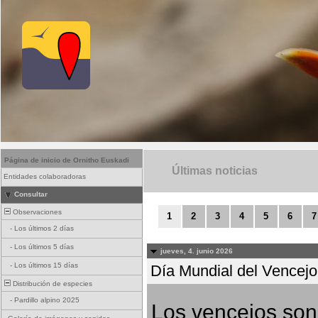
Página de inicio de Ornitho Euskadi
Últimas noticias
Entidades colaboradoras
Consultar
Observaciones
1
2
3
4
5
6
7
-
Los últimos 2 días
-
Los últimos 5 días
jueves, 4. junio 2026
-
Los últimos 15 días
Día Mundial del Vencejo 
Distribución de especies
-
Pardillo alpino 2025
Los vencejos son 