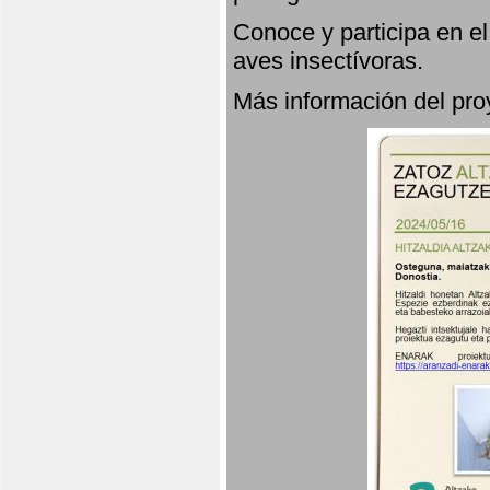
Conoce y participa en e
aves insectívoras.
Más información del p