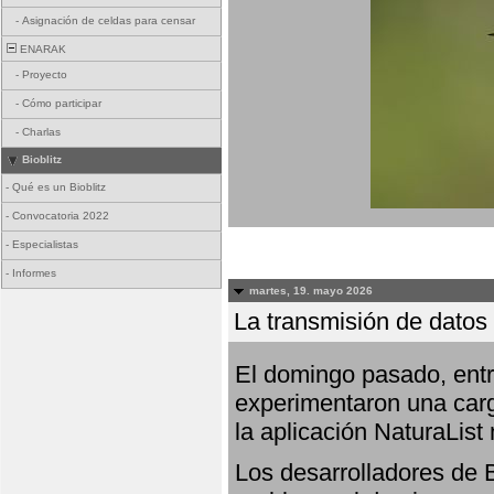
-
Asignación de celdas para censar
ENARAK
-
Proyecto
-
Cómo participar
-
Charlas
Bioblitz
-
Qué es un Bioblitz
-
Convocatoria 2022
-
Especialistas
-
Informes
martes, 19. mayo 2026
La transmisión de datos 
El domingo pasado, entre
experimentaron una carg
la aplicación NaturaList
Los desarrolladores de B