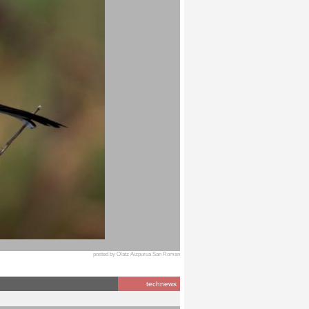
posted by Olatz Aizpurua San Roman
technews