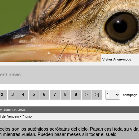
Visitor Anonymous
test news
2
3
4
5
6
7
8
9
>
>|
item/page 
y, June 4th, 2026
 del Vencejo - 7 junio
ejos son los auténticos acróbatas del cielo. Pasan casi toda su vida 
 mientras vuelan. Pueden pasar meses sin tocar el suelo.