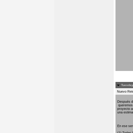
Tuesday
Nuevo Re
Después de
queremos c
proyecto am
una estima 
En ese sen
(1) Todas 