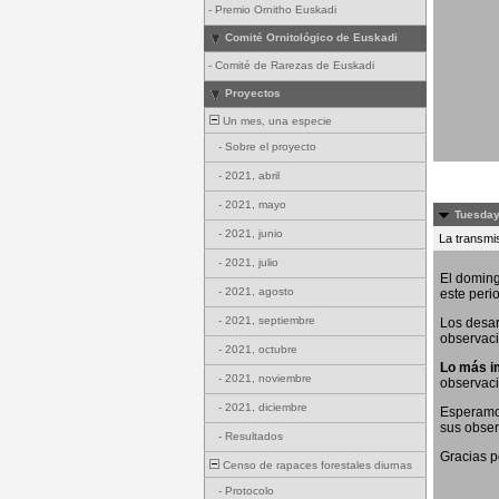
-
Premio Ornitho Euskadi
Comité Ornitológico de Euskadi
-
Comité de Rarezas de Euskadi
Proyectos
Un mes, una especie
-
Sobre el proyecto
-
2021, abril
-
2021, mayo
Tuesday
-
2021, junio
La transmis
-
2021, julio
El doming
-
2021, agosto
este peri
-
2021, septiembre
Los desar
observaci
-
2021, octubre
Lo más i
-
2021, noviembre
observac
-
2021, diciembre
Esperamos
sus obser
-
Resultados
Gracias p
Censo de rapaces forestales diurnas
-
Protocolo