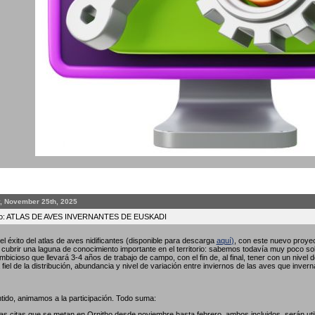
, November 25th, 2025
to: ATLAS DE AVES INVERNANTES DE EUSKADI
l éxito del atlas de aves nidificantes (disponible para descarga
aquí
)
, con este nuevo proyec
ubrir una laguna de conocimiento importante en el territorio: sabemos todavía muy poco so
bicioso que llevará 3-4 años de trabajo de campo, con el fin de, al final, tener con un nivel 
fiel de la distribución, abundancia y nivel de variación entre inviernos de las aves que invern
tido, animamos a la participación. Todo suma:
las citas que se metan en Ornitho desde noviembre hasta febrero, ambos incluidos, serán util