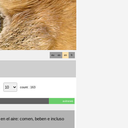
eu
es
en
fr
count : 163
:
avinews
en el aire: comen, beben e incluso 