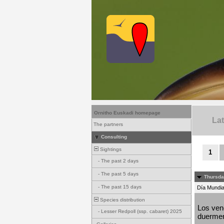
Ornitho Euskadi homepage
La
The partners
Consulting
Sightings
1
-
The past 2 days
-
The past 5 days
Thursda
-
The past 15 days
Día Mundial
Species distribution
Los venc
-
Lesser Redpoll (ssp. cabaret) 2025
duermen