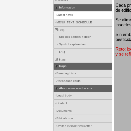
-
Galleries
Cada pri
Information
de edifi
-
Latest news
Se alim
-
MENU_TEXT_SCHEDULE
insectos
Help
Sin emba
-
Species partially hidden
pesticid
-
Symbol explanation
Reto: lo
-
FAQ
y se ref
Stats
Maps
-
Breeding birds
-
Attendance cards
About www.ornitho.eus
-
Legal body
-
Contact
-
Documents
-
Ethical code
-
Ornitho Berriak Newsletter