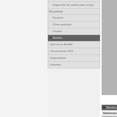
-
Asignación de celdas para censar
ENARAK
-
Proyecto
-
Cómo participar
-
Charlas
Bioblitz
-
Qué es un Bioblitz
-
Convocatoria 2022
-
Especialistas
-
Informes
Monday, 
Maintenance