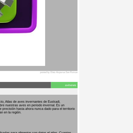
posted by Olatz Aizpurua San Roman
avinews
to, Atlas de aves invernantes de Euskadi,
bre nuestras aves en periodo invernal. Es un
de precisión hasta ahora nunca dado para el territorio
an en la región.
izadas para alimentar con datos el atlas. Cuantas