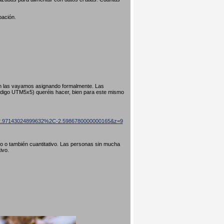
pación.
ún las vayamos asignando formalmente. Las
código UTM5x5) queréis hacer, bien para este mismo
=42.97143024899632%2C-2.5986780000000165&z=9
ivo o también cuantitativo. Las personas sin mucha
tivo.