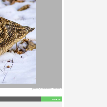
posted by Olatz Aizpurua San Roman
avinews