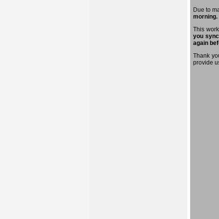
Due to m
morning.
This work
you sync
again bef
Thank you
provide u