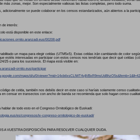
de más zonas, mejor. Son especialmente valiosas las listas completas, pero todo suma.
, adicionalmente se puede colaborar en los censos estandarizados, aún abiertos a la partici
 de interés:
colo está disponible en este enlace:
licaciones.ornito.aranzadi.eus/00208.pdf
abilitado un mapa para elegir celdas (UTM5x5). Estas celdas irán cambiando de color seg
ue estéis interesadas en participar con estos censos nos tendríais que decir qué celdas (
24/25 o para los sucesivos. El mapa está visible en:
.aranzadi-ornito.eus/participar
ww.google.com/maps/d/u/0/viewer?mid=14xbtIxsCLIWT4vjlVBxR9msUd8hzO5s&femb=1&ll
l código de celda, también nos debéis decir en este caso si haríais solamente censo cualitat
a en censar en transectos con ancho de banda se recomienda que solo hagan censo cualita
 hablar de todo esto en el Congreso Ornitológico de Euskadi:
itologia.eus/es/congresos/iv-congreso-ornitologico-de-euskadi/
 A VUESTRA DISPOSICIÓN PARA RESOLVER CUALQUIER DUDA.