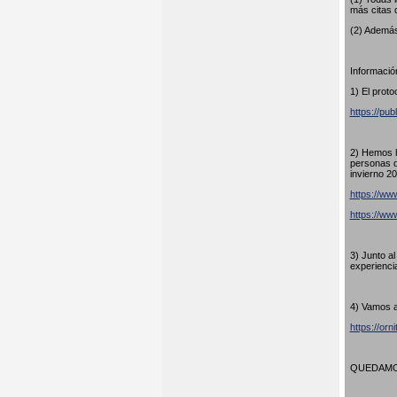
más citas 
(2) Además
Información
1) El proto
https://pub
2) Hemos h
personas q
invierno 20
https://www
https://w
3) Junto a
experienci
4) Vamos a
https://orn
QUEDAMOS