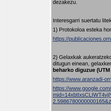
dezakezu.
Interesgarri suertatu lit
1) Protokoloa esteka ho
https://publicaciones.or
2) Gelaxkak aukeratzek
ditugun einean, gelaxke
beharko diguzue (UTM
https://www.aranzadi-orn
https://www.google.com
mid=14xbtIxsCLIWT4v
2.5986780000000165&