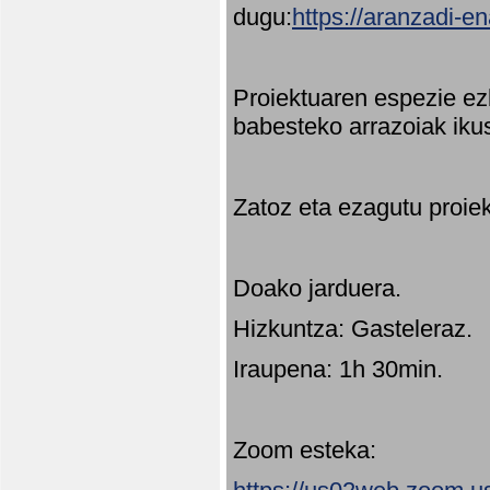
dugu:
https://aranzadi-e
Proiektuaren espezie ez
babesteko arrazoiak ikus
Zatoz eta ezagutu proie
Doako jarduera.
Hizkuntza: Gasteleraz.
Iraupena: 1h 30min.
Zoom esteka: