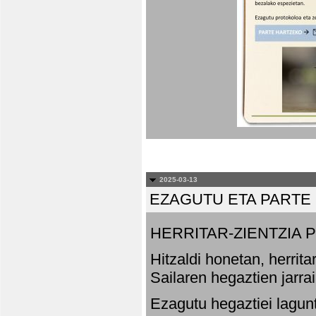
2025-03-13
EZAGUTU ETA PARTE
HERRITAR-ZIENTZIA
Hitzaldi honetan, herrit
Sailaren hegaztien jarr
Ezagutu hegaztiei lagun