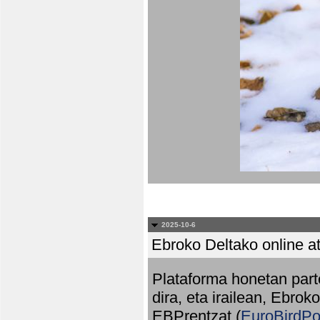
2025-10-6
Ebroko Deltako online at
Plataforma honetan part
dira, eta irailean, Ebrok
EBPrentzat (
EuroBirdPo