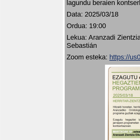
lagundu beraien kontser
Data: 2025/03/18
Ordua: 19:00
Lekua: Aranzadi Zientzi
Sebastián
Zoom esteka:
https://u