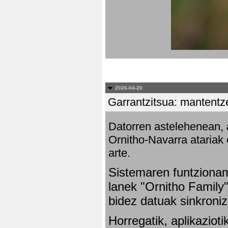
2026-04-20
Garrantzitsua: mantentze
Datorren astelehenean,
Ornitho-Navarra atariak 
arte.
Sistemaren funtziona
lanek "Ornitho Family"
bidez datuak sinkroniz
Horregatik, aplikaziot