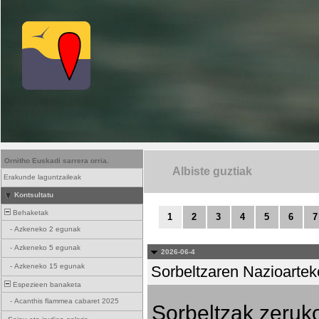
Ornitho Euskadi sarrera orria.
Albiste guztiak
Erakunde laguntzaileak
Kontsultatu
Behaketak
1
2
3
4
5
6
7
-
Azkeneko 2 egunak
-
Azkeneko 5 egunak
2026-06-4
-
Azkeneko 15 egunak
Sorbeltzaren Nazioartek
Espezieen banaketa
-
Acanthis flammea cabaret 2025
Sorbeltzak zeruko