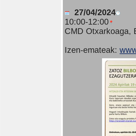
27/04/2024
10:00-12:00
CMD Otxarkoaga, B
Izen-emateak:
www.