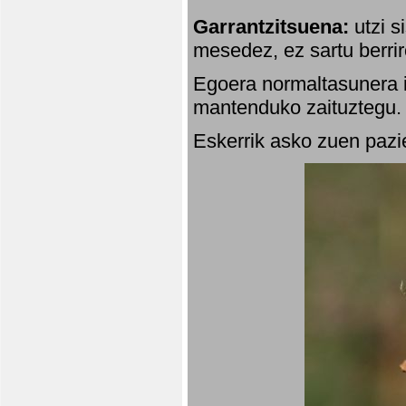
Garrantzitsuena:
utzi s
mesedez, ez sartu berrir
Egoera normaltasunera i
mantenduko zaituztegu. 
Eskerrik asko zuen pazie