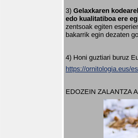
3)
Gelaxkaren kodearek
edo kualitatiboa ere e
zentsoak egiten esperien
bakarrik egin dezaten 
4) Honi guztiari buruz E
https://ornitologia.eus/
EDOZEIN ZALANTZA 