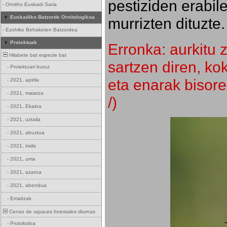
pestiziden erabil
-
Ornitho Euskadi Saria
Euskadiko Batzorde Ornitologikoa
murrizten dituzte.
-
Ezohiko Behaketen Batzordea
Proiektuak
Erronka: aurkitu z
Hilabete bat espezie bat
sartzen diren, k
-
Proiektuari buruz
eta enarak bisore
-
2021, apirila
-
2021, maiatza
/)
-
2021, Ekaina
-
2021, uztaila
-
2021, abuztua
-
2021, iraila
-
2021, urria
-
2021, azaroa
-
2021, abendua
-
Emaitzak
Censo de rapaces forestales diurnas
-
Protokoloa