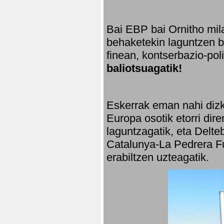
Bai EBP bai Ornitho mila
behaketekin laguntzen ba
finean, kontserbazio-po
baliotsuagatik!
Eskerrak eman nahi dizki
Europa osotik etorri dir
laguntzagatik, eta Delte
Catalunya-La Pedrera Fu
erabiltzen uzteagatik.