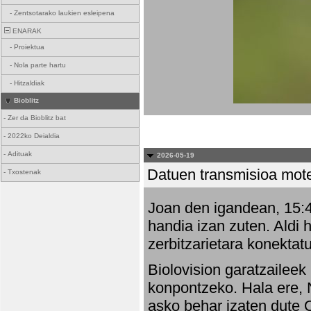
-
Zentsotarako laukien esleipena
ENARAK
-
Proiektua
-
Nola parte hartu
-
Hitzaldiak
Bioblitz
-
Zer da Bioblitz bat
-
2022ko Deialdia
-
Adituak
2026-05-19
Datuen transmisioa mot
-
Txostenak
Joan den igandean, 15:47
handia izan zuten. Aldi 
zerbitzarietara konektatu
Biolovision garatzaileek
konpontzeko. Hala ere, 
asko behar izaten dute 