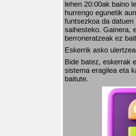
lehen 20:00ak baino l
hurrengo egunetik aurr
funtsezkoa da datuen 
saihesteko. Gainera, e
berroneratzeak ez bai
Eskerrik asko ulertzea
Bide batez, eskerrak e
sistema eragilea eta 
baitute.