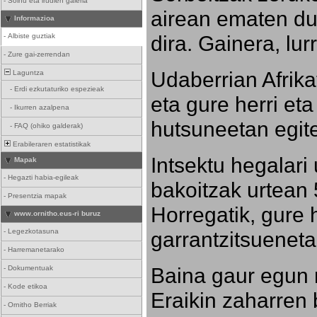
-
Soinu eta irudien galeria
airean ematen dut
Informazioa
dira. Gainera, lu
-
Albiste guztiak
-
Zure gai-zerrendan
Udaberrian Afrikat
Laguntza
-
Erdi ezkutaturiko espezieak
eta gure herri eta 
-
Ikurren azalpena
hutsuneetan egite
-
FAQ (ohiko galderak)
Erabileraren estatistikak
Intsektu hegalari 
Mapak
-
Hegazti habia-egileak
bakoitzak urtean 
-
Presentzia mapak
Horregatik, gure h
www.ornitho.eus-ri buruz
-
Legezkotasuna
garrantzitsueneta
-
Harremanetarako
Baina gaur egun 
-
Dokumentuak
-
Kode etikoa
Eraikin zaharren b
-
Ornitho Berriak