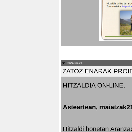
2024-05-21
ZATOZ ENARAK PROI
HITZALDIA ON-LINE.
Asteartean, maiatzak2
Hitzaldi honetan Aranza