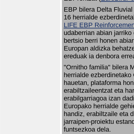
EBP bilera Delta Fluvial
16 herrialde ezberdineta
LIFE EBP Reinforcemen
udaberrian abian jarriko
bertsio berri honen abia
Europan aldizka behatze
ereduak ia denbora errea
"Ornitho familia" bilera 
herrialde ezberdinetako 
hauetan, plataforma hon
erabiltzaileentzat eta h
erabilgarriagoa izan dad
Europako herrialde gehie
handiz, erabiltzaile eta
jarraipen-proiektu estan
funtsezkoa dela.