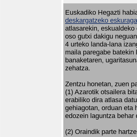
Euskadiko Hegazti habia
deskargatzeko eskuragar
atlasarekin, eskualdeko
oso gutxi dakigu neguan 
4 urteko landa-lana iza
maila paregabe batekin 
banaketaren, ugaritasun
zehatza.
Zentzu honetan, zuen pa
(1) Azarotik otsailera bi
erabiliko dira atlasa d
gehiagotan, orduan eta h
edozein laguntza behar 
(2) Oraindik parte hartz