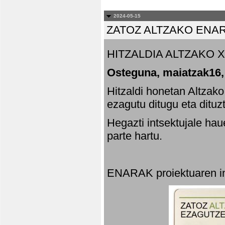
2024-05-15
ZATOZ ALTZAKO ENA
HITZALDIA ALTZAKO X
Osteguna, maiatzak16,
Hitzaldi honetan Altzak
ezagutu ditugu eta dituz
Hegazti intsektujale ha
parte hartu.
ENARAK proiektuaren in