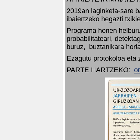
2019an laginketa-sare b
ibaiertzeko hegazti txik
Programa honen helburu
probabilitateari, detekta
buruz, buztanikara hori
Ezagutu protokoloa eta 
PARTE HARTZEKO:
o