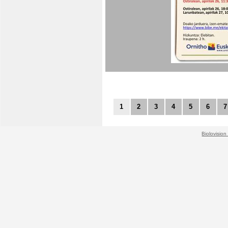
1
2
3
4
5
6
7
Biolovision