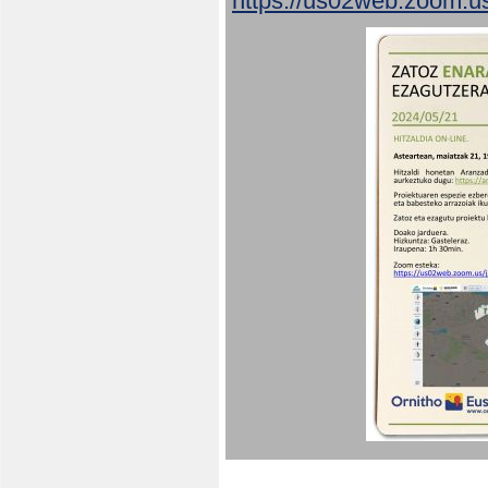
https://us02web.zoom.u