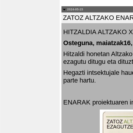
2024-05-15
ZATOZ ALTZAKO ENA
HITZALDIA ALTZAKO X
Osteguna, maiatzak16,
Hitzaldi honetan Altzak
ezagutu ditugu eta dituz
Hegazti intsektujale ha
parte hartu.
ENARAK proiektuaren in