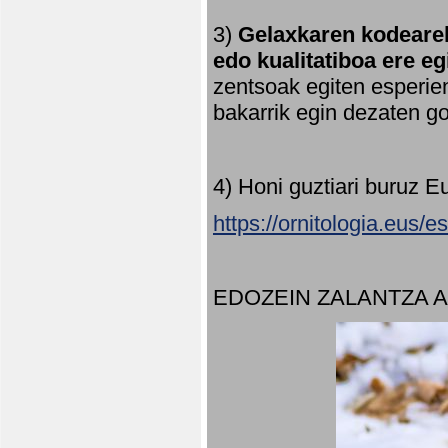
3)
Gelaxkaren kodearek
edo kualitatiboa ere e
zentsoak egiten esperien
bakarrik egin dezaten 
4) Honi guztiari buruz E
https://ornitologia.eus/
EDOZEIN ZALANTZA 