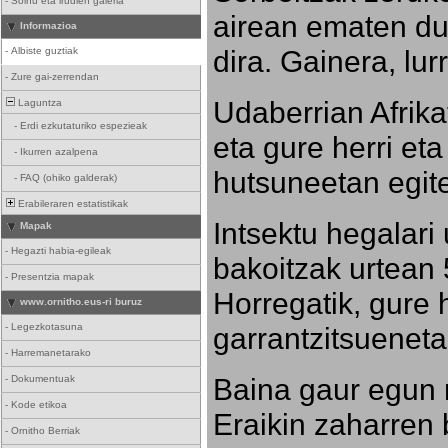
-
Soinu eta irudien galeria
airean ematen dut
Informazioa
dira. Gainera, lu
-
Albiste guztiak
-
Zure gai-zerrendan
Udaberrian Afrikat
Laguntza
-
Erdi ezkutaturiko espezieak
eta gure herri eta 
-
Ikurren azalpena
hutsuneetan egite
-
FAQ (ohiko galderak)
Erabileraren estatistikak
Intsektu hegalari 
Mapak
-
Hegazti habia-egileak
bakoitzak urtean 
-
Presentzia mapak
Horregatik, gure h
www.ornitho.eus-ri buruz
-
Legezkotasuna
garrantzitsueneta
-
Harremanetarako
Baina gaur egun 
-
Dokumentuak
-
Kode etikoa
Eraikin zaharren b
-
Ornitho Berriak