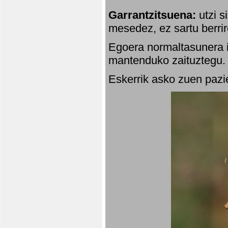
Garrantzitsuena:
utzi s
mesedez, ez sartu berrir
Egoera normaltasunera i
mantenduko zaituztegu. 
Eskerrik asko zuen pazie