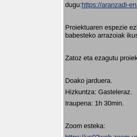
dugu:
https://aranzadi-e
Proiektuaren espezie ez
babesteko arrazoiak ikus
Zatoz eta ezagutu proie
Doako jarduera.
Hizkuntza: Gasteleraz.
Iraupena: 1h 30min.
Zoom esteka: