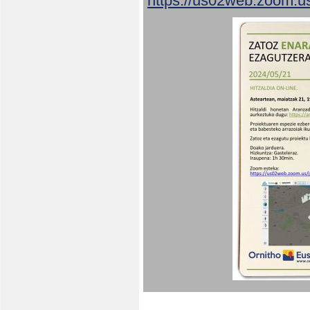
https://us02web.zoom.u