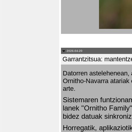
2026-04-20
Garrantzitsua: mantentze
Datorren astelehenean,
Ornitho-Navarra atariak 
arte.
Sistemaren funtziona
lanek "Ornitho Family"
bidez datuak sinkroniz
Horregatik, aplikaziot