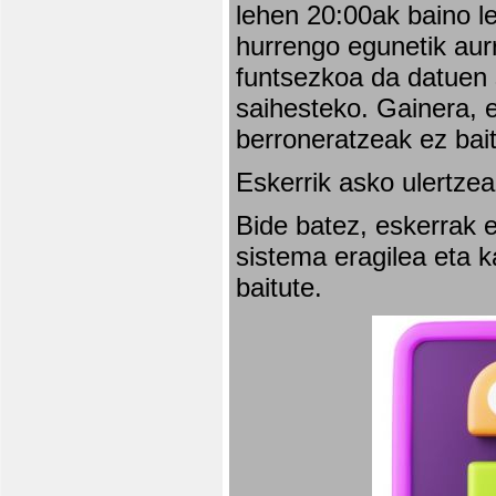
lehen 20:00ak baino l
hurrengo egunetik aurr
funtsezkoa da datuen 
saihesteko. Gainera, e
berroneratzeak ez bai
Eskerrik asko ulertzea
Bide batez, eskerrak e
sistema eragilea eta 
baitute.