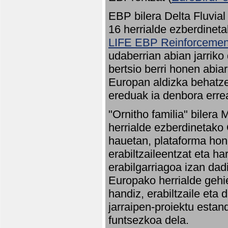
EBP bilera Delta Fluvial
16 herrialde ezberdineta
LIFE EBP Reinforcemen
udaberrian abian jarriko
bertsio berri honen abia
Europan aldizka behatze
ereduak ia denbora errea
"Ornitho familia" bilera 
herrialde ezberdinetako 
hauetan, plataforma hon
erabiltzaileentzat eta h
erabilgarriagoa izan dad
Europako herrialde gehie
handiz, erabiltzaile eta
jarraipen-proiektu estan
funtsezkoa dela.