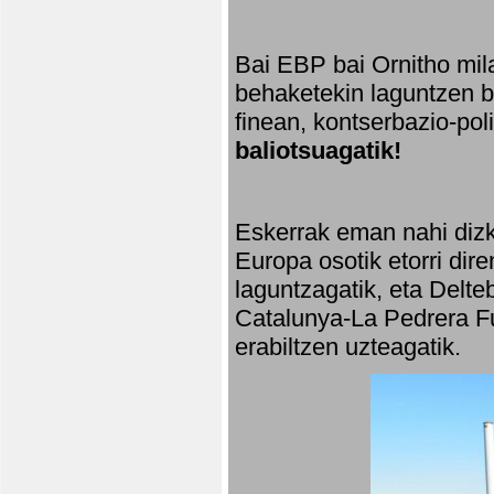
Bai EBP bai Ornitho mila
behaketekin laguntzen ba
finean, kontserbazio-po
baliotsuagatik!
Eskerrak eman nahi dizki
Europa osotik etorri dir
laguntzagatik, eta Delte
Catalunya-La Pedrera Fu
erabiltzen uzteagatik.