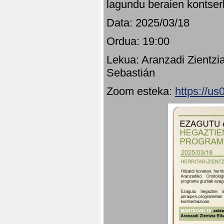
lagundu beraien kontser
Data: 2025/03/18
Ordua: 19:00
Lekua: Aranzadi Zientzi
Sebastián
Zoom esteka:
https://u