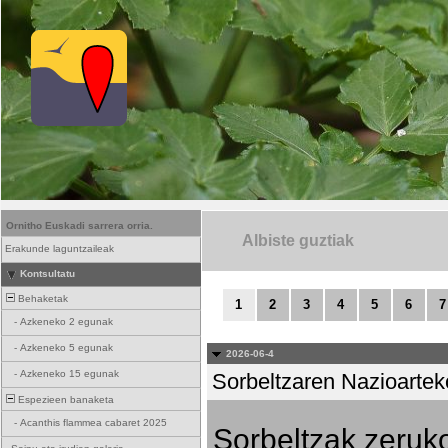
Ornitho Euskadi sarrera orria.
Albiste guztiak
Erakunde laguntzaileak
Kontsultatu
Behaketak
1
2
3
4
5
6
7
-
Azkeneko 2 egunak
-
Azkeneko 5 egunak
2026-06-4
-
Azkeneko 15 egunak
Sorbeltzaren Nazioartek
Espezieen banaketa
-
Acanthis flammea cabaret 2025
Sorbeltzak zeruko