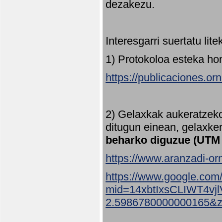
dezakezu.
Interesgarri suertatu lit
1) Protokoloa esteka ho
https://publicaciones.or
2) Gelaxkak aukeratzek
ditugun einean, gelaxke
beharko diguzue (UTM
https://www.aranzadi-orn
https://www.google.com
mid=14xbtIxsCLIWT4v
2.5986780000000165&