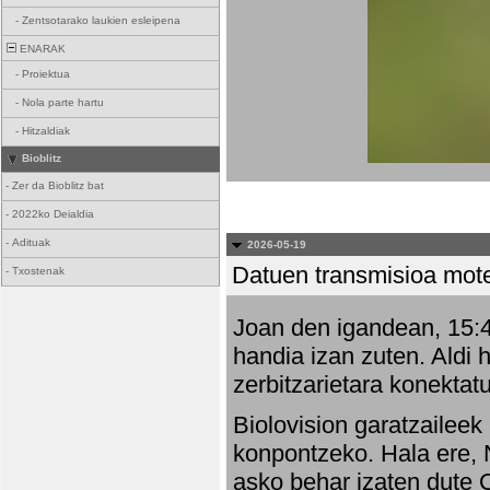
-
Zentsotarako laukien esleipena
ENARAK
-
Proiektua
-
Nola parte hartu
-
Hitzaldiak
Bioblitz
-
Zer da Bioblitz bat
-
2022ko Deialdia
-
Adituak
2026-05-19
Datuen transmisioa mot
-
Txostenak
Joan den igandean, 15:47
handia izan zuten. Aldi 
zerbitzarietara konektatu
Biolovision garatzaileek
konpontzeko. Hala ere, 
asko behar izaten dute 