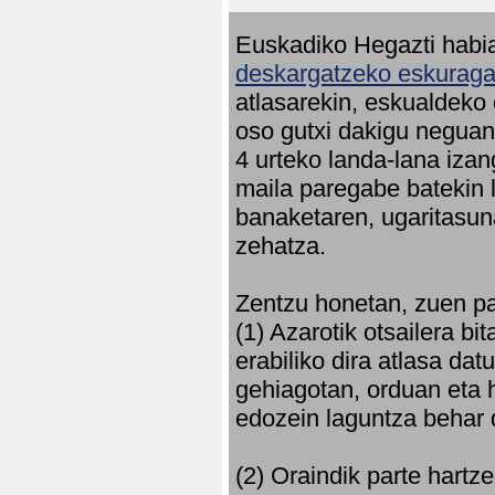
Euskadiko Hegazti habia
deskargatzeko eskuragar
atlasarekin, eskualdeko
oso gutxi dakigu neguan 
4 urteko landa-lana iza
maila paregabe batekin 
banaketaren, ugaritasun
zehatza.
Zentzu honetan, zuen pa
(1) Azarotik otsailera bi
erabiliko dira atlasa d
gehiagotan, orduan eta h
edozein laguntza behar 
(2) Oraindik parte hartz