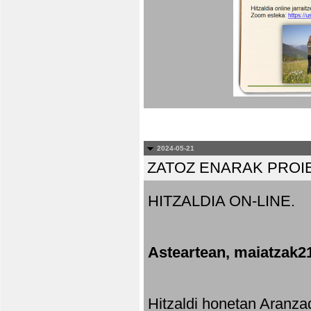
2024-05-21
ZATOZ ENARAK PROI
HITZALDIA ON-LINE.
Asteartean, maiatzak2
Hitzaldi honetan Aranza