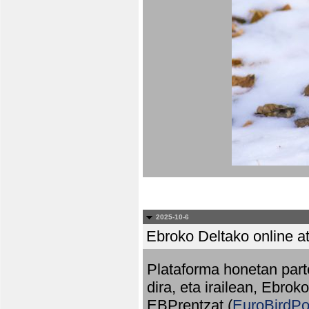
2025-10-6
Ebroko Deltako online at
Plataforma honetan part
dira, eta irailean, Ebrok
EBPrentzat (
EuroBirdPo