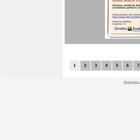
1
2
3
4
5
6
7
Biolovision