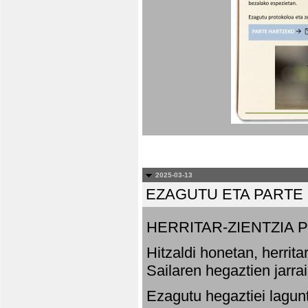
2025-03-13
EZAGUTU ETA PARTE
HERRITAR-ZIENTZIA
Hitzaldi honetan, herrit
Sailaren hegaztien jarr
Ezagutu hegaztiei lagun