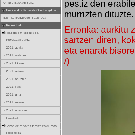
pestiziden erabil
-
Ornitho Euskadi Saria
Euskadiko Batzorde Ornitologikoa
murrizten dituzte.
-
Ezohiko Behaketen Batzordea
Proiektuak
Erronka: aurkitu z
Hilabete bat espezie bat
sartzen diren, k
-
Proiektuari buruz
eta enarak bisore
-
2021, apirila
-
2021, maiatza
/)
-
2021, Ekaina
-
2021, uztaila
-
2021, abuztua
-
2021, iraila
-
2021, urria
-
2021, azaroa
-
2021, abendua
-
Emaitzak
Censo de rapaces forestales diurnas
-
Protokoloa