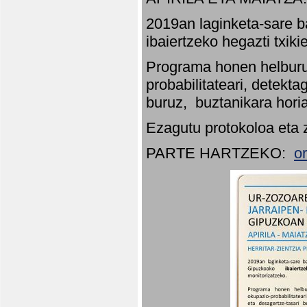
2019an laginketa-sare b
ibaiertzeko hegazti txik
Programa honen helburu
probabilitateari, detekta
buruz, buztanikara hori
Ezagutu protokoloa eta 
PARTE HARTZEKO:
o