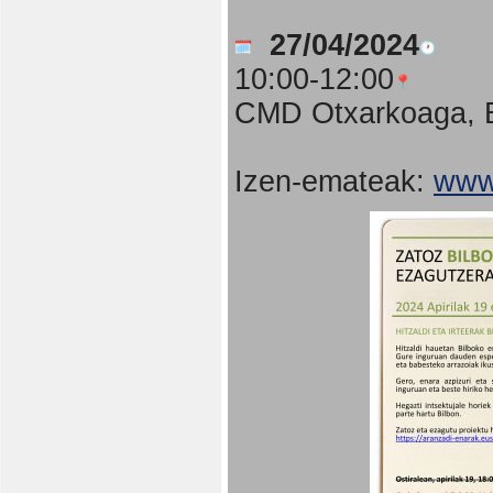
27/04/2024
10:00-12:00
CMD Otxarkoaga, B
Izen-emateak:
www.