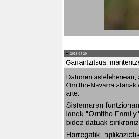
2026-04-20
Garrantzitsua: mantentze
Datorren astelehenean,
Ornitho-Navarra atariak 
arte.
Sistemaren funtziona
lanek "Ornitho Family"
bidez datuak sinkroniz
Horregatik, aplikaziot