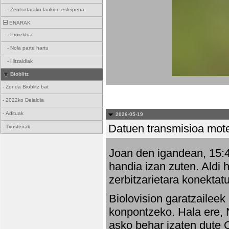
-
Zentsotarako laukien esleipena
ENARAK
-
Proiektua
-
Nola parte hartu
-
Hitzaldiak
Bioblitz
-
Zer da Bioblitz bat
-
2022ko Deialdia
-
Adituak
2026-05-19
Datuen transmisioa mot
-
Txostenak
Joan den igandean, 15:47
handia izan zuten. Aldi 
zerbitzarietara konektatu
Biolovision garatzaileek
konpontzeko. Hala ere, 
asko behar izaten dute 