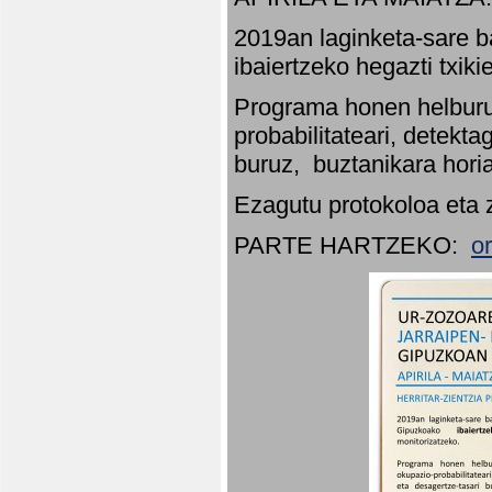
2019an laginketa-sare b
ibaiertzeko hegazti txik
Programa honen helburu
probabilitateari, detekta
buruz, buztanikara hori
Ezagutu protokoloa eta 
PARTE HARTZEKO:
o