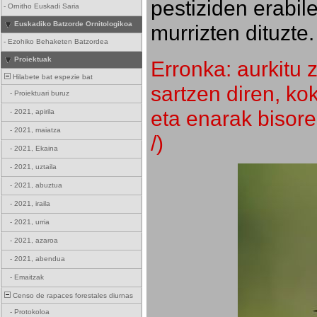
pestiziden erabil
-
Ornitho Euskadi Saria
Euskadiko Batzorde Ornitologikoa
murrizten dituzte.
-
Ezohiko Behaketen Batzordea
Proiektuak
Erronka: aurkitu z
Hilabete bat espezie bat
sartzen diren, k
-
Proiektuari buruz
eta enarak bisore
-
2021, apirila
-
2021, maiatza
/)
-
2021, Ekaina
-
2021, uztaila
-
2021, abuztua
-
2021, iraila
-
2021, urria
-
2021, azaroa
-
2021, abendua
-
Emaitzak
Censo de rapaces forestales diurnas
-
Protokoloa