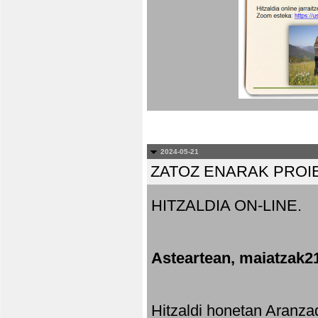
2024-05-21
ZATOZ ENARAK PROI
HITZALDIA ON-LINE.
Asteartean, maiatzak2
Hitzaldi honetan Aranza