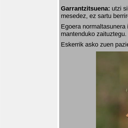
Garrantzitsuena:
utzi s
mesedez, ez sartu berrir
Egoera normaltasunera i
mantenduko zaituztegu. 
Eskerrik asko zuen pazie