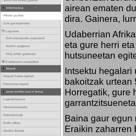
-
Soinu eta irudien galeria
airean ematen dut
Informazioa
dira. Gainera, lu
-
Albiste guztiak
-
Zure gai-zerrendan
Udaberrian Afrikat
Laguntza
-
Erdi ezkutaturiko espezieak
eta gure herri eta 
-
Ikurren azalpena
hutsuneetan egite
-
FAQ (ohiko galderak)
Erabileraren estatistikak
Intsektu hegalari 
Mapak
-
Hegazti habia-egileak
bakoitzak urtean 
-
Presentzia mapak
Horregatik, gure h
www.ornitho.eus-ri buruz
-
Legezkotasuna
garrantzitsueneta
-
Harremanetarako
Baina gaur egun 
-
Dokumentuak
-
Kode etikoa
Eraikin zaharren b
-
Ornitho Berriak