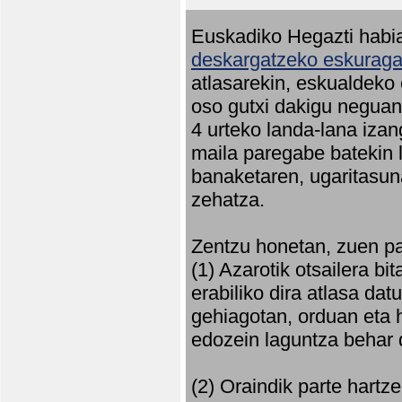
Euskadiko Hegazti habia
deskargatzeko eskuragar
atlasarekin, eskualdeko
oso gutxi dakigu neguan 
4 urteko landa-lana iza
maila paregabe batekin 
banaketaren, ugaritasun
zehatza.
Zentzu honetan, zuen pa
(1) Azarotik otsailera bi
erabiliko dira atlasa d
gehiagotan, orduan eta h
edozein laguntza behar 
(2) Oraindik parte hartz