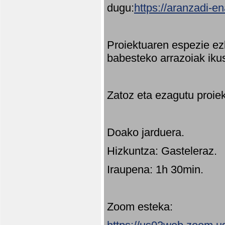
dugu:
https://aranzadi-e
Proiektuaren espezie ez
babesteko arrazoiak ikus
Zatoz eta ezagutu proie
Doako jarduera.
Hizkuntza: Gasteleraz.
Iraupena: 1h 30min.
Zoom esteka: