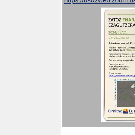
https://us02web.zoom.u