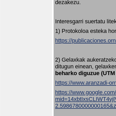
dezakezu.
Interesgarri suertatu lit
1) Protokoloa esteka ho
https://publicaciones.or
2) Gelaxkak aukeratzek
ditugun einean, gelaxke
beharko diguzue (UTM
https://www.aranzadi-orn
https://www.google.com
mid=14xbtIxsCLIWT4v
2.5986780000000165&