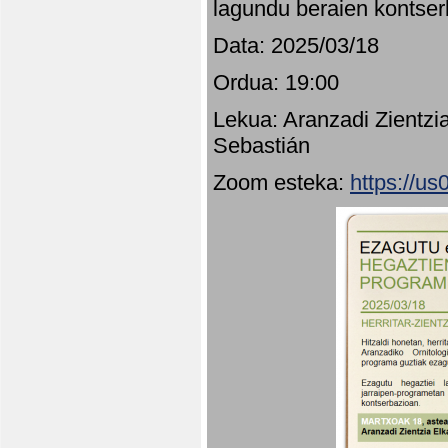
lagundu beraien kontser
Data: 2025/03/18
Ordua: 19:00
Lekua: Aranzadi Zientzi
Sebastián
Zoom esteka:
https://u