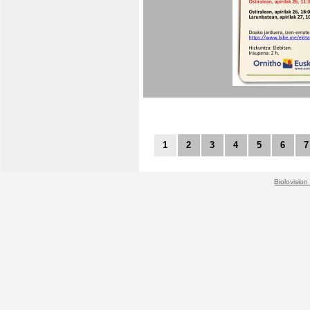
1
2
3
4
5
6
7
Biolovision