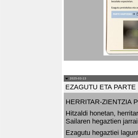
2025-03-13
EZAGUTU ETA PARTE
HERRITAR-ZIENTZIA
Hitzaldi honetan, herrit
Sailaren hegaztien jarr
Ezagutu hegaztiei lagun