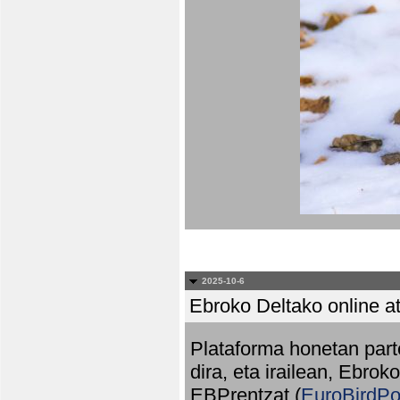
2025-10-6
Ebroko Deltako online at
Plataforma honetan part
dira, eta irailean, Ebrok
EBPrentzat (
EuroBirdPo