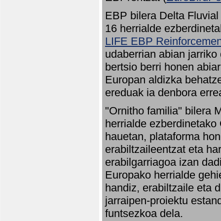
EBP bilera Delta Fluvial
16 herrialde ezberdineta
LIFE EBP Reinforcemen
udaberrian abian jarriko
bertsio berri honen abia
Europan aldizka behatze
ereduak ia denbora errea
"Ornitho familia" bilera 
herrialde ezberdinetako 
hauetan, plataforma hon
erabiltzaileentzat eta h
erabilgarriagoa izan dad
Europako herrialde gehie
handiz, erabiltzaile eta
jarraipen-proiektu estan
funtsezkoa dela.