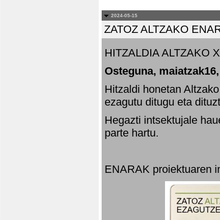
2024-05-15
ZATOZ ALTZAKO ENA
HITZALDIA ALTZAKO X
Osteguna, maiatzak16,
Hitzaldi honetan Altzak
ezagutu ditugu eta dituz
Hegazti intsektujale ha
parte hartu.
ENARAK proiektuaren in