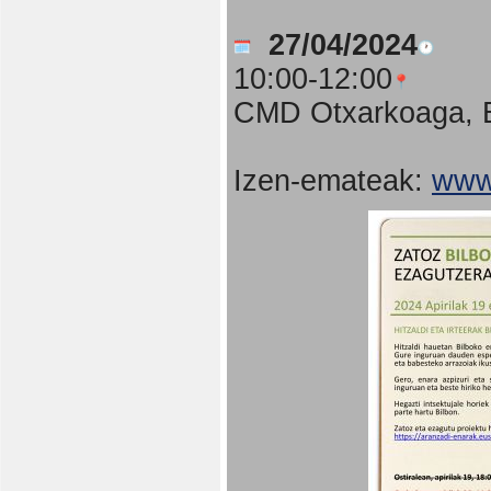
27/04/2024
10:00-12:00
CMD Otxarkoaga, B
Izen-emateak:
www.