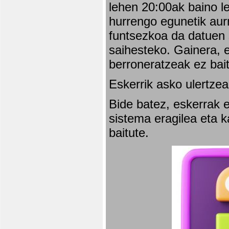
lehen 20:00ak baino l
hurrengo egunetik aurr
funtsezkoa da datuen 
saihesteko. Gainera, e
berroneratzeak ez bai
Eskerrik asko ulertzea
Bide batez, eskerrak e
sistema eragilea eta 
baitute.