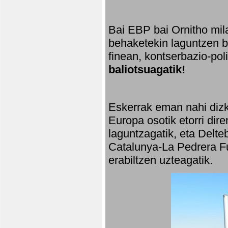
Bai EBP bai Ornitho mila
behaketekin laguntzen ba
finean, kontserbazio-po
baliotsuagatik!
Eskerrak eman nahi dizki
Europa osotik etorri dir
laguntzagatik, eta Delte
Catalunya-La Pedrera Fu
erabiltzen uzteagatik.