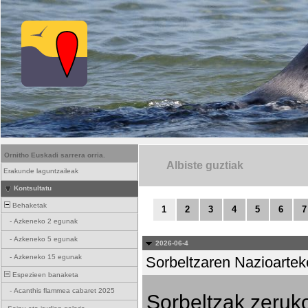
Ornitho Euskadi sarrera orria.
Albiste guztiak
Erakunde laguntzaileak
Kontsultatu
Behaketak
1
2
3
4
5
6
7
-
Azkeneko 2 egunak
-
Azkeneko 5 egunak
2026-06-4
-
Azkeneko 15 egunak
Sorbeltzaren Nazioartek
Espezieen banaketa
-
Acanthis flammea cabaret 2025
Sorbeltzak zeruko