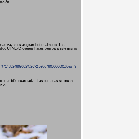
pación.
ún las vayamos asignando formalmente. Las
código UTM5x5) queréis hacer, bien para este mismo
=42.97143024899632%2C-2.5986780000000165&z=9
ivo o también cuantitativo. Las personas sin mucha
tivo.