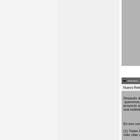
martes,
Nuevo Re
Después de
queremos c
proyecto am
una estima 
En ese sen
(1) Todas 
más citas 