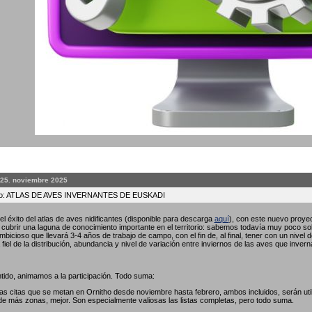
 25. noviembre 2025
to: ATLAS DE AVES INVERNANTES DE EUSKADI
l éxito del atlas de aves nidificantes (disponible para descarga
aquí
), con este nuevo proyec
ubrir una laguna de conocimiento importante en el territorio: sabemos todavía muy poco so
bicioso que llevará 3-4 años de trabajo de campo, con el fin de, al final, tener con un nivel 
fiel de la distribución, abundancia y nivel de variación entre inviernos de las aves que invern
tido, animamos a la participación. Todo suma:
las citas que se metan en Ornitho desde noviembre hasta febrero, ambos incluidos, serán util
de más zonas, mejor. Son especialmente valiosas las listas completas, pero todo suma.