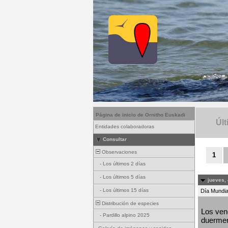
Página de inicio de Ornitho Euskadi
Últ
Entidades colaboradoras
Consultar
Observaciones
1
-
Los últimos 2 días
-
Los últimos 5 días
jueves, 
-
Los últimos 15 días
Día Mundial
Distribución de especies
Los venc
-
Pardillo alpino 2025
duermen