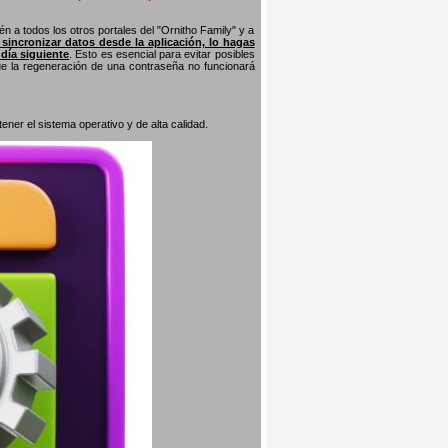
n a todos los otros portales del "Ornitho Family" y a
s sincronizar datos desde la aplicación, lo hagas
 día siguiente
. Esto es esencial para evitar posibles
que la regeneración de una contraseña no funcionará
er el sistema operativo y de alta calidad.