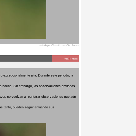
enviado por Olatz Aizpurua San Roman
technews
o excepcionalmente alta. Durante este periodo, la
 la noche. Sin embargo, las observaciones enviadas
avor, no vuelvan a regristrar observaciones que aún
as tanto, pueden seguir enviando sus