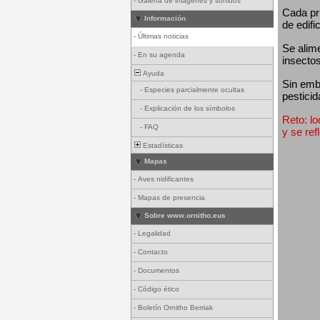
-
Galería de imágenes y sonidos
Cada pri
Información
de edifi
-
Últimas noticias
Se alim
-
En su agenda
insectos
Ayuda
Sin emba
-
Especies parcialmente ocultas
pesticid
-
Explicación de los símbolos
Reto: lo
-
FAQ
y se ref
Estadísticas
Mapas
-
Aves nidificantes
-
Mapas de presencia
Sobre www.ornitho.eus
-
Legalidad
-
Contacto
-
Documentos
-
Código ético
-
Boletín Ornitho Berriak