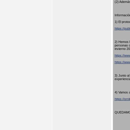
(2) Además
Información
1) El proto
https://pub
2) Hemos h
personas q
invierno 20
https://www
https://w
3) Junto a
experienci
4) Vamos a
https://orn
QUEDAMOS