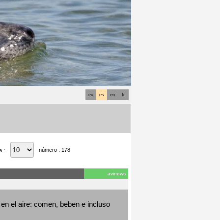
eu
es
en
fr
número : 178
a :
avinews
en el aire: comen, beben e incluso 