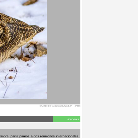
enviado por Olatz Aizpurua San Roman
avinews
embre, participamos a dos reuniones internacionales