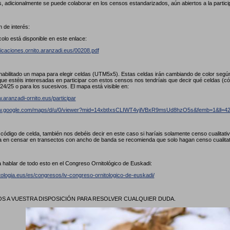
, adicionalmente se puede colaborar en los censos estandarizados, aún abiertos a la partici
 de interés:
colo está disponible en este enlace:
licaciones.ornito.aranzadi.eus/00208.pdf
abilitado un mapa para elegir celdas (UTM5x5). Estas celdas irán cambiando de color seg
ue estéis interesadas en participar con estos censos nos tendríais que decir qué celdas (
24/25 o para los sucesivos. El mapa está visible en:
.aranzadi-ornito.eus/participar
ww.google.com/maps/d/u/0/viewer?mid=14xbtIxsCLIWT4vjlVBxR9msUd8hzO5s&femb=1&ll
l código de celda, también nos debéis decir en este caso si haríais solamente censo cualitat
a en censar en transectos con ancho de banda se recomienda que solo hagan censo cualita
 hablar de todo esto en el Congreso Ornitológico de Euskadi:
itologia.eus/es/congresos/iv-congreso-ornitologico-de-euskadi/
 A VUESTRA DISPOSICIÓN PARA RESOLVER CUALQUIER DUDA.