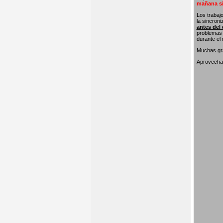
mañana si
Los trabaj
la sincron
antes del 
problemas 
durante el
Muchas gra
Aprovecham