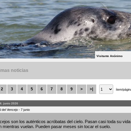
Visitante Anónimo
imas noticias
2
3
4
5
6
7
8
9
>
>|
ítem/págin
4. junio 2026
 del Vencejo - 7 junio
ejos son los auténticos acróbatas del cielo. Pasan casi toda su vida 
 mientras vuelan. Pueden pasar meses sin tocar el suelo.