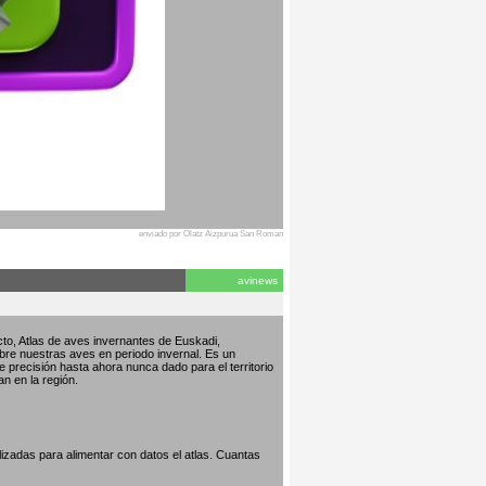
enviado por Olatz Aizpurua San Roman
avinews
to, Atlas de aves invernantes de Euskadi,
bre nuestras aves en periodo invernal. Es un
de precisión hasta ahora nunca dado para el territorio
an en la región.
izadas para alimentar con datos el atlas. Cuantas