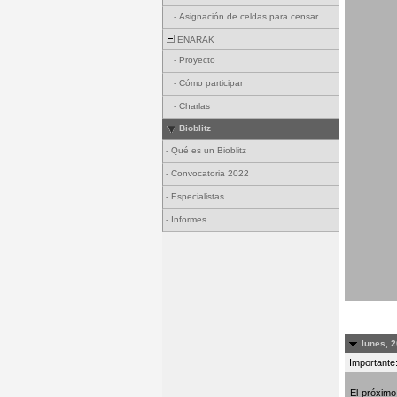
-
Asignación de celdas para censar
ENARAK
-
Proyecto
-
Cómo participar
-
Charlas
Bioblitz
-
Qué es un Bioblitz
-
Convocatoria 2022
-
Especialistas
-
Informes
lunes, 2
Importante:
El próxim