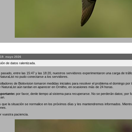
 19. mayo 2026
ión de datos ralentizada.
 pasado, entre las 15:47 y las 18:20, nuestros servidores experimentaron una carga de tráfic
 NaturaList no pudo conectarse a los servidores.
olladores de Biolovision tomaron medidas iniciales para resolver el problema el domingo por
e NaturaList aún tardan en aparecer en Ornitho, en ocasiones más de 24 horas.
portante:
por favor, denle tiempo al sistema para recuperarse. No se perderán datos; por f
can.
que la situación se normalice en los próximos días y les mantendremos informados. Mientr
ones.
r vuestra paciencia.