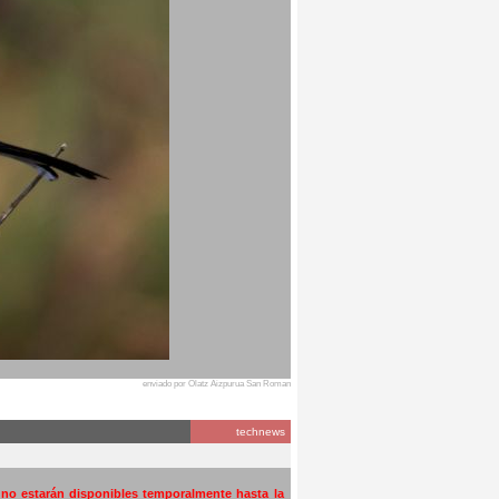
enviado por Olatz Aizpurua San Roman
technews
a no estarán disponibles temporalmente hasta la