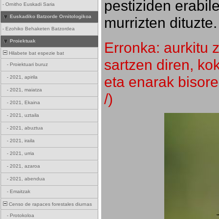
pestiziden erabil
-
Ornitho Euskadi Saria
Euskadiko Batzorde Ornitologikoa
murrizten dituzte.
-
Ezohiko Behaketen Batzordea
Proiektuak
Erronka: aurkitu z
Hilabete bat espezie bat
sartzen diren, k
-
Proiektuari buruz
eta enarak bisore
-
2021, apirila
-
2021, maiatza
/)
-
2021, Ekaina
-
2021, uztaila
-
2021, abuztua
-
2021, iraila
-
2021, urria
-
2021, azaroa
-
2021, abendua
-
Emaitzak
Censo de rapaces forestales diurnas
-
Protokoloa