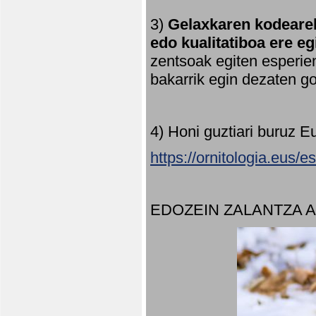
3)
Gelaxkaren kodearek
edo kualitatiboa ere e
zentsoak egiten esperien
bakarrik egin dezaten 
4) Honi guztiari buruz E
https://ornitologia.eus/
EDOZEIN ZALANTZA 