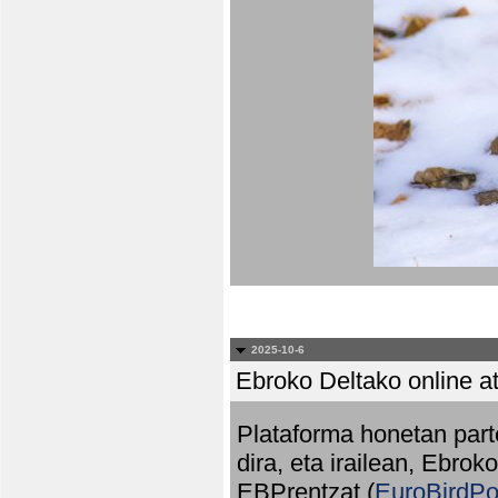
2025-10-6
Ebroko Deltako online at
Plataforma honetan part
dira, eta irailean, Ebrok
EBPrentzat (
EuroBirdPo