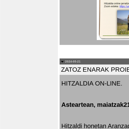
2024-05-21
ZATOZ ENARAK PROI
HITZALDIA ON-LINE.
Asteartean, maiatzak2
Hitzaldi honetan Aranza