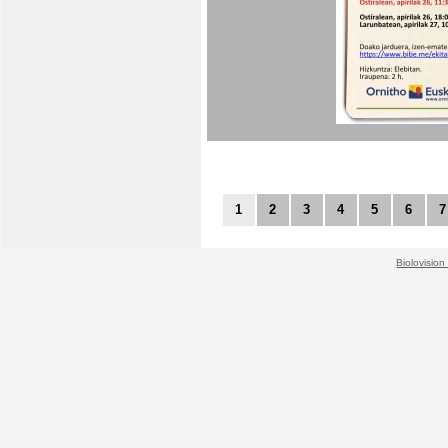
1
2
3
4
5
6
7
Biolovision