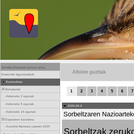
Ornitho Euskadi sarrera orria.
Albiste guztiak
Erakunde laguntzaileak
Kontsultatu
Behaketak
1
2
3
4
5
6
7
-
Azkeneko 2 egunak
-
Azkeneko 5 egunak
2026-06-4
-
Azkeneko 15 egunak
Sorbeltzaren Nazioartek
Espezieen banaketa
-
Acanthis flammea cabaret 2025
Sorbeltzak zeruko