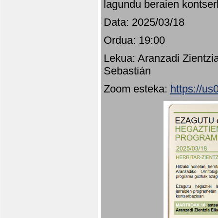
lagundu beraien kontser
Data: 2025/03/18
Ordua: 19:00
Lekua: Aranzadi Zientzi
Sebastián
Zoom esteka:
https://u