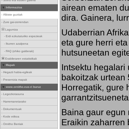
-
Soinu eta irudien galeria
airean ematen dut
Informazioa
dira. Gainera, lu
-
Albiste guztiak
-
Zure gai-zerrendan
Udaberrian Afrikat
Laguntza
-
Erdi ezkutaturiko espezieak
eta gure herri eta 
-
Ikurren azalpena
hutsuneetan egite
-
FAQ (ohiko galderak)
Erabileraren estatistikak
Intsektu hegalari 
Mapak
-
Hegazti habia-egileak
bakoitzak urtean 
-
Presentzia mapak
Horregatik, gure h
www.ornitho.eus-ri buruz
-
Legezkotasuna
garrantzitsueneta
-
Harremanetarako
Baina gaur egun 
-
Dokumentuak
-
Kode etikoa
Eraikin zaharren b
-
Ornitho Berriak