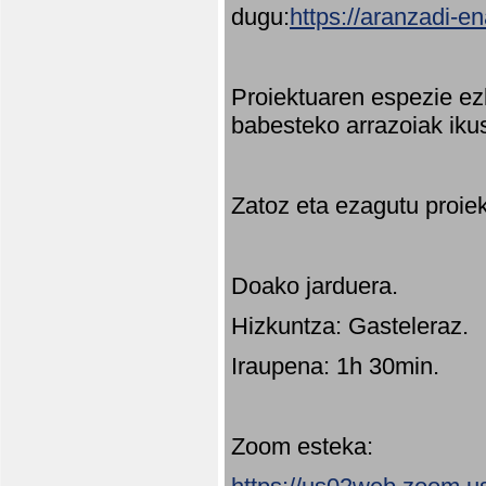
dugu:
https://aranzadi-e
Proiektuaren espezie ez
babesteko arrazoiak ikus
Zatoz eta ezagutu proie
Doako jarduera.
Hizkuntza: Gasteleraz.
Iraupena: 1h 30min.
Zoom esteka: