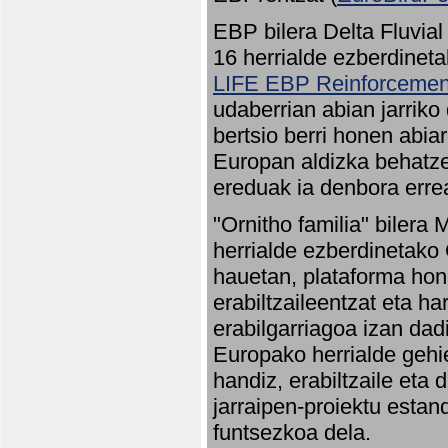
EBP bilera Delta Fluvial
16 herrialde ezberdineta
LIFE EBP Reinforcemen
udaberrian abian jarriko
bertsio berri honen abia
Europan aldizka behatze
ereduak ia denbora errea
"Ornitho familia" bilera 
herrialde ezberdinetako 
hauetan, plataforma hon
erabiltzaileentzat eta h
erabilgarriagoa izan dad
Europako herrialde gehie
handiz, erabiltzaile eta
jarraipen-proiektu estan
funtsezkoa dela.