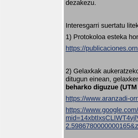
dezakezu.
Interesgarri suertatu lit
1) Protokoloa esteka ho
https://publicaciones.or
2) Gelaxkak aukeratzek
ditugun einean, gelaxke
beharko diguzue (UTM
https://www.aranzadi-orn
https://www.google.com
mid=14xbtIxsCLIWT4v
2.5986780000000165&