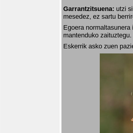
Garrantzitsuena:
utzi s
mesedez, ez sartu berrir
Egoera normaltasunera i
mantenduko zaituztegu. 
Eskerrik asko zuen pazie