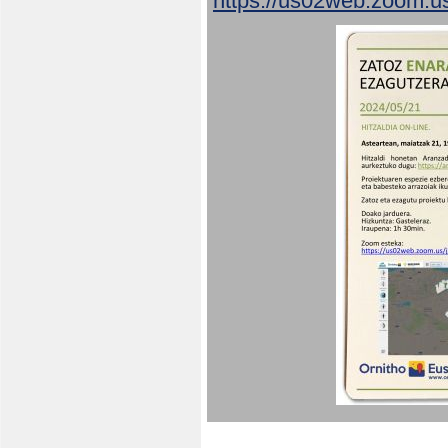
https://us02web.zoom.u