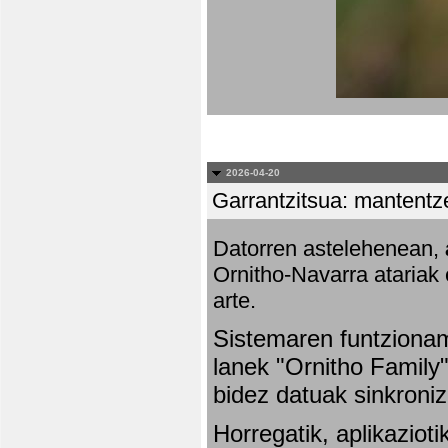
2026-04-20
Garrantzitsua: mantentze
Datorren astelehenean,
Ornitho-Navarra atariak 
arte.
Sistemaren funtziona
lanek "Ornitho Family"
bidez datuak sinkroniz
Horregatik, aplikaziot