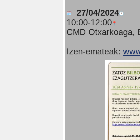
27/04/2024
10:00-12:00
CMD Otxarkoaga, B
Izen-emateak:
www.