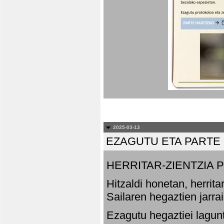
2025-03-13
EZAGUTU ETA PARTE
HERRITAR-ZIENTZIA
Hitzaldi honetan, herrit
Sailaren hegaztien jarr
Ezagutu hegaztiei lagun