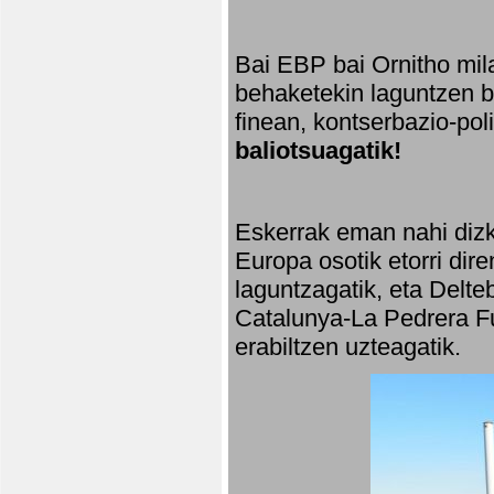
Bai EBP bai Ornitho mila
behaketekin laguntzen ba
finean, kontserbazio-po
baliotsuagatik!
Eskerrak eman nahi dizki
Europa osotik etorri dir
laguntzagatik, eta Delte
Catalunya-La Pedrera Fu
erabiltzen uzteagatik.