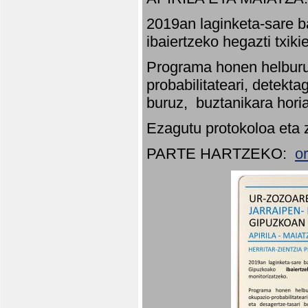
2019an laginketa-sare b
ibaiertzeko hegazti txik
Programa honen helburu
probabilitateari, detekta
buruz, buztanikara hori
Ezagutu protokoloa eta 
PARTE HARTZEKO:
o