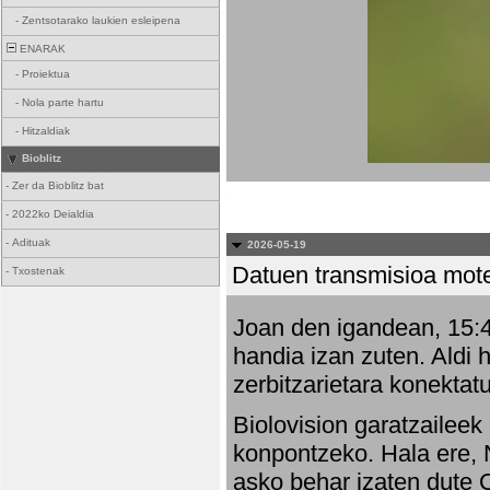
-
Zentsotarako laukien esleipena
ENARAK
-
Proiektua
-
Nola parte hartu
-
Hitzaldiak
Bioblitz
-
Zer da Bioblitz bat
-
2022ko Deialdia
-
Adituak
2026-05-19
Datuen transmisioa mot
-
Txostenak
Joan den igandean, 15:47
handia izan zuten. Aldi 
zerbitzarietara konektatu
Biolovision garatzaileek
konpontzeko. Hala ere, 
asko behar izaten dute 