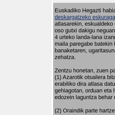
Euskadiko Hegazti habia
deskargatzeko eskuragar
atlasarekin, eskualdeko
oso gutxi dakigu neguan 
4 urteko landa-lana iza
maila paregabe batekin 
banaketaren, ugaritasun
zehatza.
Zentzu honetan, zuen pa
(1) Azarotik otsailera bi
erabiliko dira atlasa d
gehiagotan, orduan eta h
edozein laguntza behar 
(2) Oraindik parte hartz