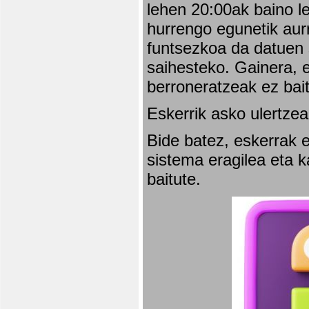
lehen 20:00ak baino l
hurrengo egunetik aurr
funtsezkoa da datuen 
saihesteko. Gainera, e
berroneratzeak ez bai
Eskerrik asko ulertzea
Bide batez, eskerrak e
sistema eragilea eta 
baitute.