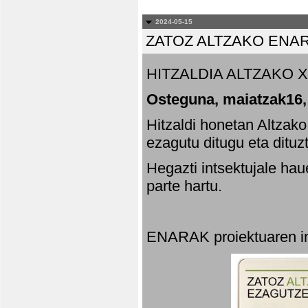
2024-05-15
ZATOZ ALTZAKO ENA
HITZALDIA ALTZAKO X
Osteguna, maiatzak16,
Hitzaldi honetan Altzak
ezagutu ditugu eta dituz
Hegazti intsektujale ha
parte hartu.
ENARAK proiektuaren in