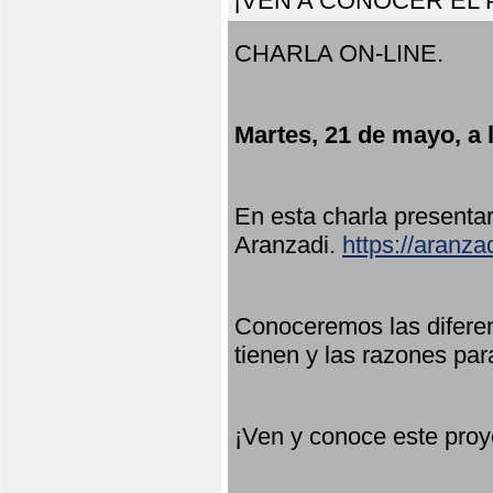
¡VEN A CONOCER EL
CHARLA ON-LINE.
Martes, 21 de mayo, a 
En esta charla present
Aranzadi.
https://aranza
Conoceremos las diferen
tienen y las razones par
¡Ven y conoce este proy