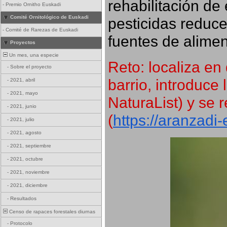
rehabilitación de 
-
Premio Ornitho Euskadi
Comité Ornitológico de Euskadi
pesticidas reduce
-
Comité de Rarezas de Euskadi
fuentes de alimen
Proyectos
Un mes, una especie
Reto: localiza en 
-
Sobre el proyecto
barrio, introduce 
-
2021, abril
-
2021, mayo
NaturaList) y se r
-
2021, junio
(
https://aranzadi
-
2021, julio
-
2021, agosto
-
2021, septiembre
-
2021, octubre
-
2021, noviembre
-
2021, diciembre
-
Resultados
Censo de rapaces forestales diurnas
-
Protocolo