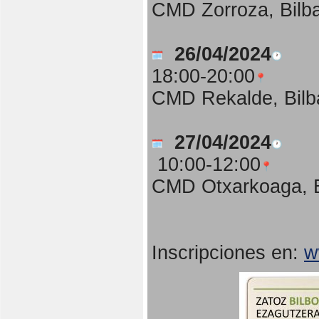
CMD Zorroza, Bilb
26/04/2024
18:00-20:00
CMD Rekalde, Bilb
27/04/2024
10:00-12:00
CMD Otxarkoaga, B
Inscripciones en:
w