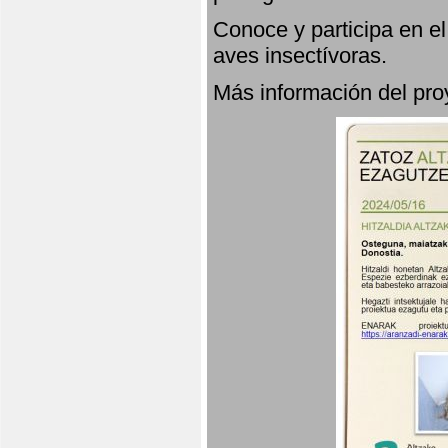
Conoce y participa en e
aves insectívoras.
Más información del p