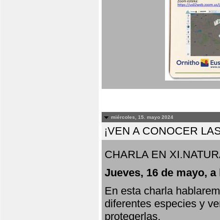
miércoles, 15. mayo 2024
¡VEN A CONOCER LAS
CHARLA EN XI.NATUR
Jueves, 16 de mayo, a 
En esta charla hablarem
diferentes especies y v
protegerlas.