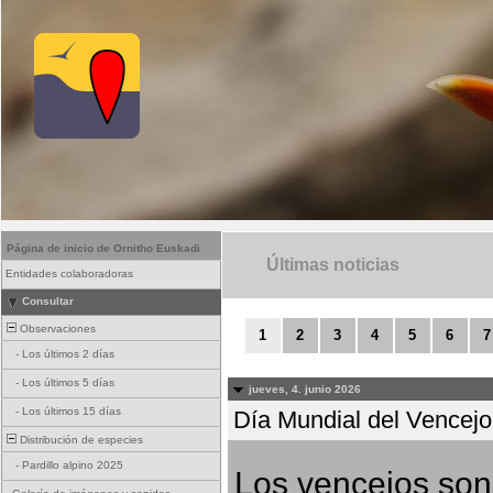
Página de inicio de Ornitho Euskadi
Últimas noticias
Entidades colaboradoras
Consultar
Observaciones
1
2
3
4
5
6
7
-
Los últimos 2 días
-
Los últimos 5 días
jueves, 4. junio 2026
-
Los últimos 15 días
Día Mundial del Vencejo 
Distribución de especies
-
Pardillo alpino 2025
Los vencejos son 