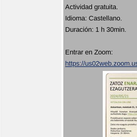
Actividad gratuita.
Idioma: Castellano.
Duración: 1 h 30min.
Entrar en Zoom:
https://us02web.zoom.u