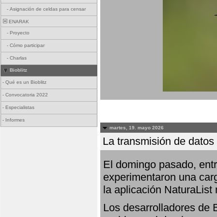
-
Asignación de celdas para censar
ENARAK
-
Proyecto
-
Cómo participar
-
Charlas
Bioblitz
-
Qué es un Bioblitz
-
Convocatoria 2022
-
Especialistas
-
Informes
martes, 19. mayo 2026
La transmisión de datos 
El domingo pasado, entre
experimentaron una carg
la aplicación NaturaList
Los desarrolladores de B