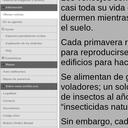
-
Galería de imágenes y sonidos
casi toda su vida
Información
duermen mientras
-
Últimas noticias
-
En su agenda
el suelo.
Ayuda
-
Especies parcialmente ocultas
Cada primavera r
-
Explicación de los símbolos
para reproducirse,
-
FAQ
Estadísticas
edificios para ha
Mapas
-
Aves nidificantes
Se alimentan de 
-
Mapas de presencia
voladores; un so
Sobre www.ornitho.eus
-
Legalidad
de insectos al añ
-
Contacto
“insecticidas nat
-
Documentos
-
Código ético
Sin embargo, cad
-
Boletín Ornitho Berriak