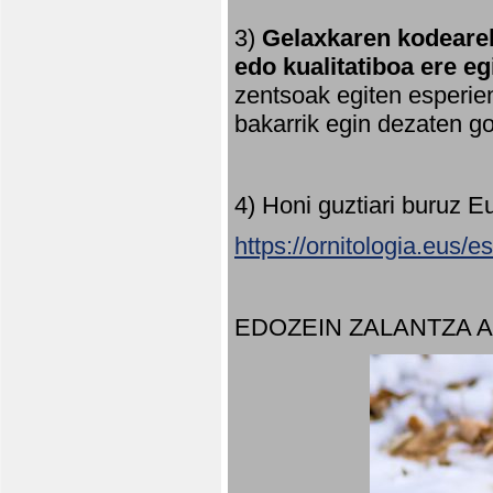
3)
Gelaxkaren kodearek
edo kualitatiboa ere e
zentsoak egiten esperien
bakarrik egin dezaten 
4) Honi guztiari buruz E
https://ornitologia.eus/
EDOZEIN ZALANTZA 