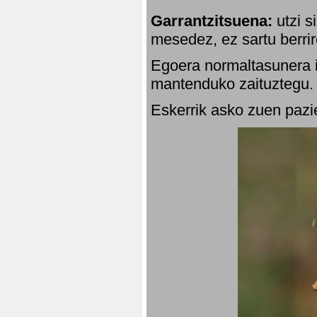
Garrantzitsuena:
utzi s
mesedez, ez sartu berrir
Egoera normaltasunera i
mantenduko zaituztegu. 
Eskerrik asko zuen pazie