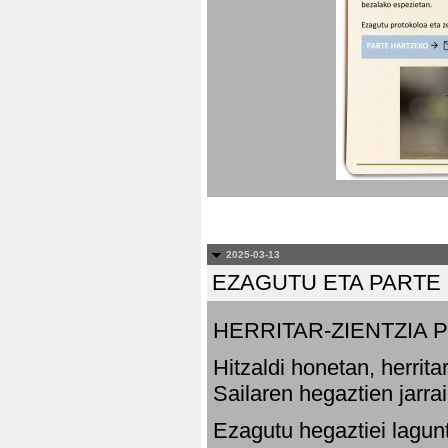
2025-03-13
EZAGUTU ETA PARTE
HERRITAR-ZIENTZIA
Hitzaldi honetan, herrit
Sailaren hegaztien jarr
Ezagutu hegaztiei lagun