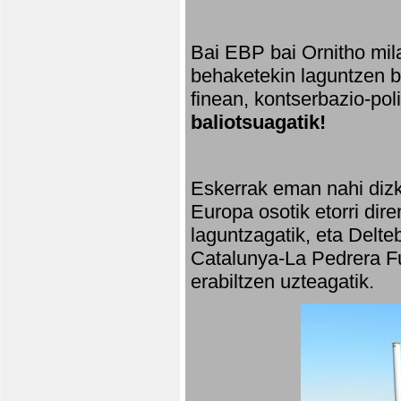
Bai EBP bai Ornitho mila
behaketekin laguntzen ba
finean, kontserbazio-po
baliotsuagatik!
Eskerrak eman nahi dizki
Europa osotik etorri dir
laguntzagatik, eta Delte
Catalunya-La Pedrera Fu
erabiltzen uzteagatik.