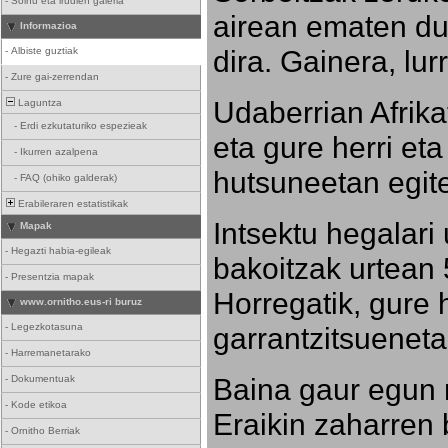
-
Soinu eta irudien galeria
airean ematen dut
Informazioa
dira. Gainera, lu
-
Albiste guztiak
-
Zure gai-zerrendan
Udaberrian Afrikat
Laguntza
-
Erdi ezkutaturiko espezieak
eta gure herri eta 
-
Ikurren azalpena
hutsuneetan egite
-
FAQ (ohiko galderak)
Erabileraren estatistikak
Intsektu hegalari 
Mapak
-
Hegazti habia-egileak
bakoitzak urtean 
-
Presentzia mapak
Horregatik, gure h
www.ornitho.eus-ri buruz
-
Legezkotasuna
garrantzitsueneta
-
Harremanetarako
Baina gaur egun 
-
Dokumentuak
-
Kode etikoa
Eraikin zaharren b
-
Ornitho Berriak