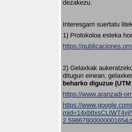
dezakezu.
Interesgarri suertatu lit
1) Protokoloa esteka ho
https://publicaciones.or
2) Gelaxkak aukeratzek
ditugun einean, gelaxke
beharko diguzue (UTM
https://www.aranzadi-orn
https://www.google.com
mid=14xbtIxsCLIWT4v
2.5986780000000165&