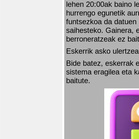
lehen 20:00ak baino l
hurrengo egunetik aurr
funtsezkoa da datuen 
saihesteko. Gainera, e
berroneratzeak ez bai
Eskerrik asko ulertzea
Bide batez, eskerrak e
sistema eragilea eta 
baitute.