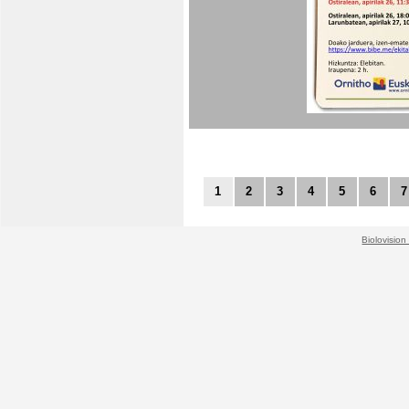
1
2
3
4
5
6
7
Biolovision