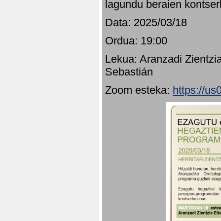
lagundu beraien kontser
Data: 2025/03/18
Ordua: 19:00
Lekua: Aranzadi Zientzi
Sebastián
Zoom esteka:
https://u