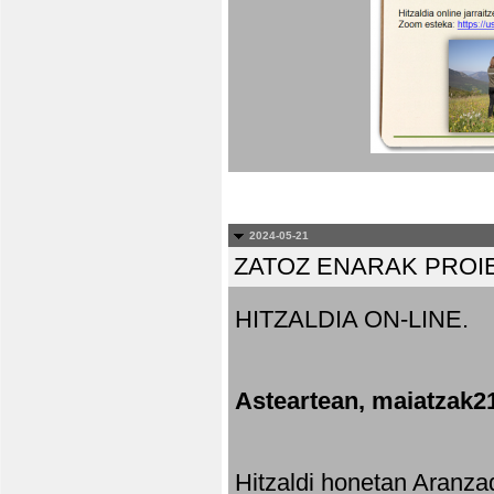
2024-05-21
ZATOZ ENARAK PROI
HITZALDIA ON-LINE.
Asteartean, maiatzak2
Hitzaldi honetan Aranza