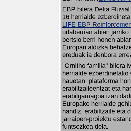
EBP bilera Delta Fluvial
16 herrialde ezberdineta
LIFE EBP Reinforcemen
udaberrian abian jarriko
bertsio berri honen abia
Europan aldizka behatze
ereduak ia denbora errea
"Ornitho familia" bilera 
herrialde ezberdinetako 
hauetan, plataforma hon
erabiltzaileentzat eta h
erabilgarriagoa izan dad
Europako herrialde gehie
handiz, erabiltzaile eta
jarraipen-proiektu estan
funtsezkoa dela.