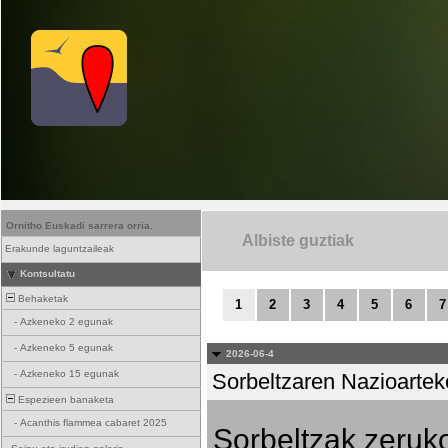
Ornitho Euskadi sarrera orria.
Albiste guztiak
Erakunde laguntzaileak
Kontsultatu
Behaketak
1
2
3
4
5
6
7
-
Azkeneko 2 egunak
-
Azkeneko 5 egunak
2026-06-4
-
Azkeneko 15 egunak
Sorbeltzaren Nazioartek
Espezieen banaketa
-
Acanthis flammea cabaret 2025
Sorbeltzak zeruko