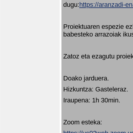
dugu:
https://aranzadi-e
Proiektuaren espezie ez
babesteko arrazoiak ikus
Zatoz eta ezagutu proie
Doako jarduera.
Hizkuntza: Gasteleraz.
Iraupena: 1h 30min.
Zoom esteka: