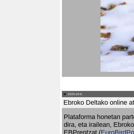
2025-10-6
Ebroko Deltako online at
Plataforma honetan part
dira, eta irailean, Ebrok
EBPrentzat (
EuroBirdPo