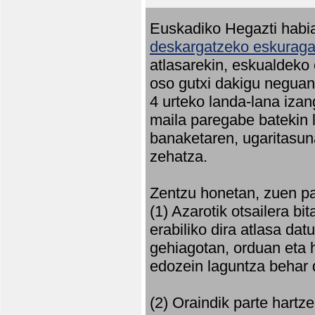
Euskadiko Hegazti habia
deskargatzeko eskuragar
atlasarekin, eskualdeko
oso gutxi dakigu neguan 
4 urteko landa-lana iza
maila paregabe batekin 
banaketaren, ugaritasun
zehatza.
Zentzu honetan, zuen pa
(1) Azarotik otsailera bi
erabiliko dira atlasa d
gehiagotan, orduan eta h
edozein laguntza behar 
(2) Oraindik parte hartz