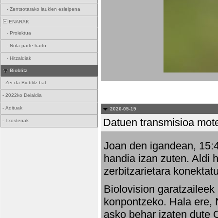
-
Zentsotarako laukien esleipena
ENARAK
-
Proiektua
-
Nola parte hartu
-
Hitzaldiak
Bioblitz
-
Zer da Bioblitz bat
-
2022ko Deialdia
-
Adituak
2026-05-19
Datuen transmisioa mot
-
Txostenak
Joan den igandean, 15:47
handia izan zuten. Aldi 
zerbitzarietara konektatu
Biolovision garatzaileek
konpontzeko. Hala ere, 
asko behar izaten dute 