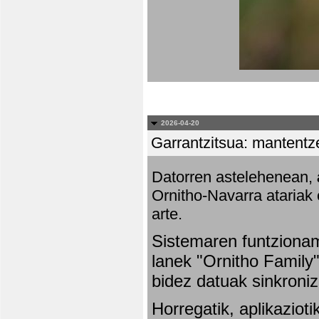
2026-04-20
Garrantzitsua: mantentze
Datorren astelehenean,
Ornitho-Navarra atariak 
arte.
Sistemaren funtziona
lanek "Ornitho Family"
bidez datuak sinkroniz
Horregatik, aplikaziot