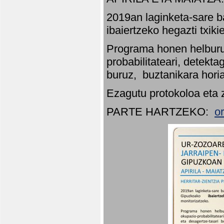
2019an laginketa-sare b
ibaiertzeko hegazti txik
Programa honen helburu
probabilitateari, detekta
buruz, buztanikara hori
Ezagutu protokoloa eta 
PARTE HARTZEKO:
o