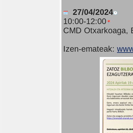
27/04/2024
10:00-12:00
CMD Otxarkoaga, B
Izen-emateak:
www.