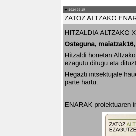
2024-05-15
ZATOZ ALTZAKO ENA
HITZALDIA ALTZAKO X
Osteguna, maiatzak16,
Hitzaldi honetan Altzak
ezagutu ditugu eta dituz
Hegazti intsektujale ha
parte hartu.
ENARAK proiektuaren in