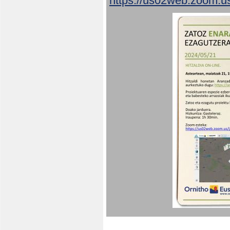
https://us02web.zoom.u