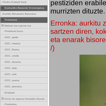
pestiziden erabil
-
Ornitho Euskadi Saria
Euskadiko Batzorde Ornitologikoa
murrizten dituzte.
-
Ezohiko Behaketen Batzordea
Proiektuak
Erronka: aurkitu z
Hilabete bat espezie bat
sartzen diren, k
-
Proiektuari buruz
eta enarak bisore
-
2021, apirila
-
2021, maiatza
/)
-
2021, Ekaina
-
2021, uztaila
-
2021, abuztua
-
2021, iraila
-
2021, urria
-
2021, azaroa
-
2021, abendua
-
Emaitzak
Censo de rapaces forestales diurnas
-
Protokoloa