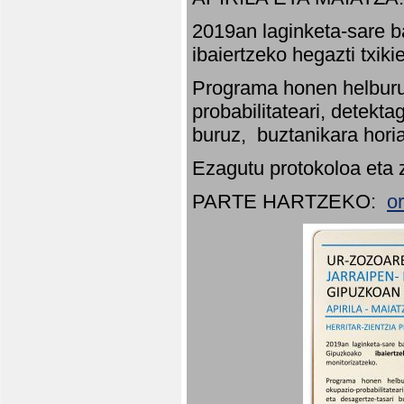
2019an laginketa-sare b
ibaiertzeko hegazti txik
Programa honen helburu
probabilitateari, detekta
buruz, buztanikara hori
Ezagutu protokoloa eta 
PARTE HARTZEKO:
o