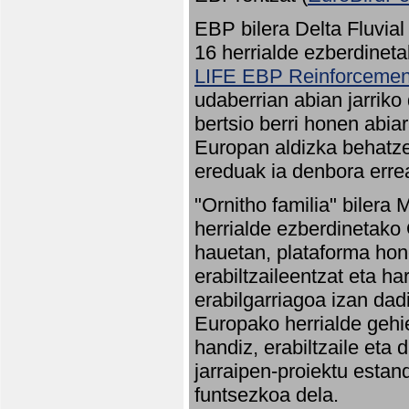
EBP bilera Delta Fluvial
16 herrialde ezberdineta
LIFE EBP Reinforcemen
udaberrian abian jarriko
bertsio berri honen abia
Europan aldizka behatze
ereduak ia denbora errea
"Ornitho familia" bilera 
herrialde ezberdinetako 
hauetan, plataforma hon
erabiltzaileentzat eta h
erabilgarriagoa izan dad
Europako herrialde gehie
handiz, erabiltzaile eta
jarraipen-proiektu estan
funtsezkoa dela.