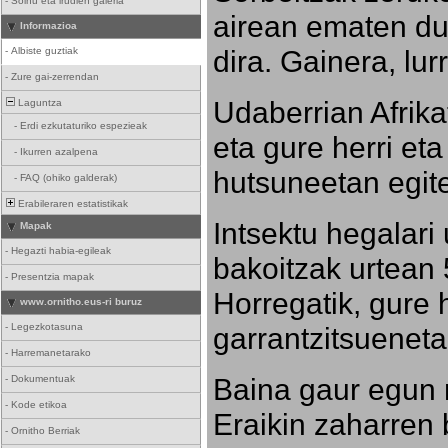
-
Soinu eta irudien galeria
airean ematen dut
Informazioa
dira. Gainera, lu
-
Albiste guztiak
-
Zure gai-zerrendan
Udaberrian Afrikat
Laguntza
-
Erdi ezkutaturiko espezieak
eta gure herri eta 
-
Ikurren azalpena
hutsuneetan egite
-
FAQ (ohiko galderak)
Erabileraren estatistikak
Intsektu hegalari 
Mapak
-
Hegazti habia-egileak
bakoitzak urtean 
-
Presentzia mapak
Horregatik, gure h
www.ornitho.eus-ri buruz
-
Legezkotasuna
garrantzitsueneta
-
Harremanetarako
Baina gaur egun 
-
Dokumentuak
-
Kode etikoa
Eraikin zaharren b
-
Ornitho Berriak