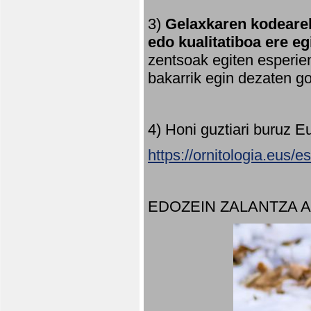
3)
Gelaxkaren kodearek
edo kualitatiboa ere e
zentsoak egiten esperien
bakarrik egin dezaten 
4) Honi guztiari buruz E
https://ornitologia.eus/
EDOZEIN ZALANTZA 