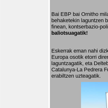
Bai EBP bai Ornitho mila
behaketekin laguntzen ba
finean, kontserbazio-po
baliotsuagatik!
Eskerrak eman nahi dizki
Europa osotik etorri dir
laguntzagatik, eta Delte
Catalunya-La Pedrera Fu
erabiltzen uzteagatik.