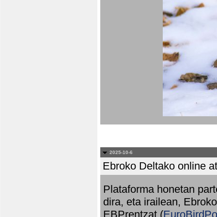
2025-10-6
Ebroko Deltako online at
Plataforma honetan part
dira, eta irailean, Ebrok
EBPrentzat (
EuroBirdPo