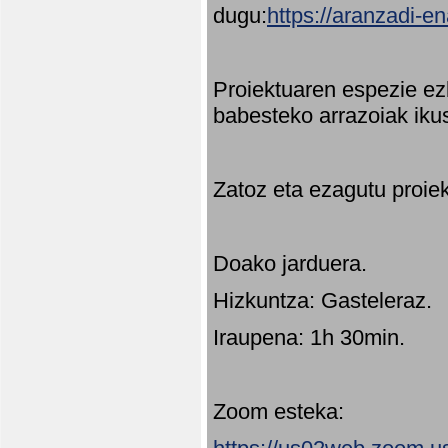
dugu:
https://aranzadi-e
Proiektuaren espezie ez
babesteko arrazoiak ikus
Zatoz eta ezagutu proie
Doako jarduera.
Hizkuntza: Gasteleraz.
Iraupena: 1h 30min.
Zoom esteka: