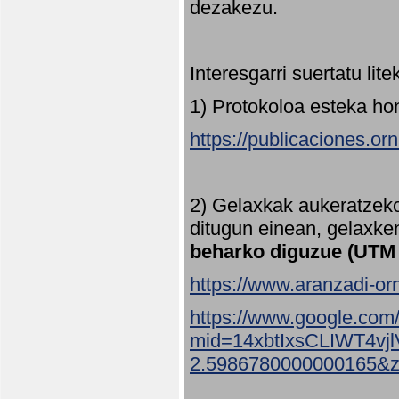
dezakezu.
Interesgarri suertatu lit
1) Protokoloa esteka ho
https://publicaciones.or
2) Gelaxkak aukeratzek
ditugun einean, gelaxke
beharko diguzue (UTM
https://www.aranzadi-orn
https://www.google.com
mid=14xbtIxsCLIWT4v
2.5986780000000165&