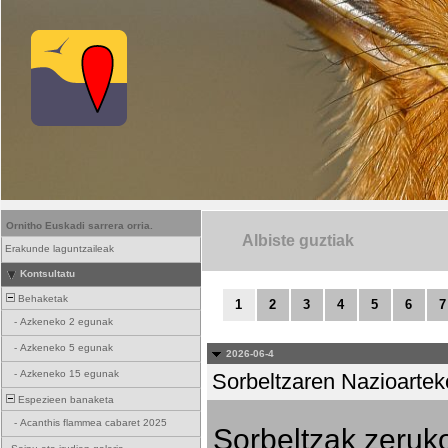
Ornitho Euskadi sarrera orria.
Albiste guztiak
Erakunde laguntzaileak
Kontsultatu
Behaketak
1
2
3
4
5
6
7
-
Azkeneko 2 egunak
-
Azkeneko 5 egunak
2026-06-4
-
Azkeneko 15 egunak
Sorbeltzaren Nazioartek
Espezieen banaketa
-
Acanthis flammea cabaret 2025
Sorbeltzak zeruko