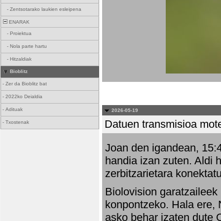
-
Zentsotarako laukien esleipena
ENARAK
-
Proiektua
-
Nola parte hartu
-
Hitzaldiak
Bioblitz
-
Zer da Bioblitz bat
-
2022ko Deialdia
-
Adituak
2026-05-19
Datuen transmisioa mot
-
Txostenak
Joan den igandean, 15:47
handia izan zuten. Aldi 
zerbitzarietara konektatu
Biolovision garatzaileek
konpontzeko. Hala ere, 
asko behar izaten dute 