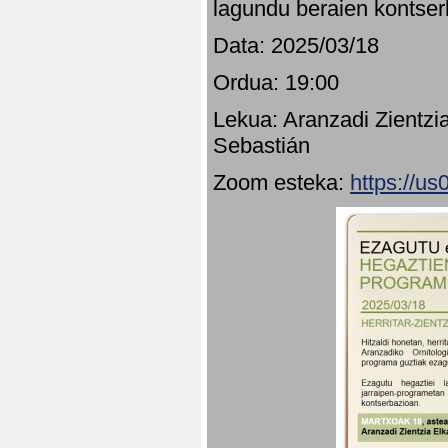
lagundu beraien kontser
Data: 2025/03/18
Ordua: 19:00
Lekua: Aranzadi Zientzi
Sebastián
Zoom esteka:
https://u