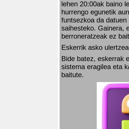
lehen 20:00ak baino l
hurrengo egunetik aurr
funtsezkoa da datuen 
saihesteko. Gainera, e
berroneratzeak ez bai
Eskerrik asko ulertzea
Bide batez, eskerrak e
sistema eragilea eta 
baitute.