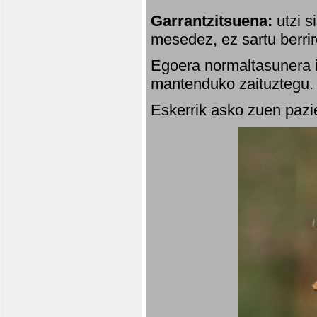
Garrantzitsuena:
utzi s
mesedez, ez sartu berrir
Egoera normaltasunera i
mantenduko zaituztegu. 
Eskerrik asko zuen pazie