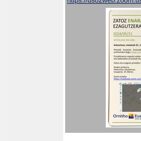
https://us02web.zoom.u