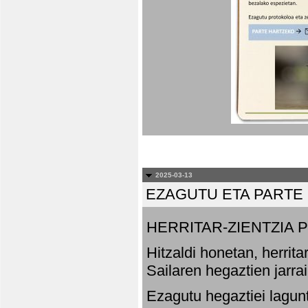
2025-03-13
EZAGUTU ETA PARTE
HERRITAR-ZIENTZIA
Hitzaldi honetan, herrit
Sailaren hegaztien jarr
Ezagutu hegaztiei lagun