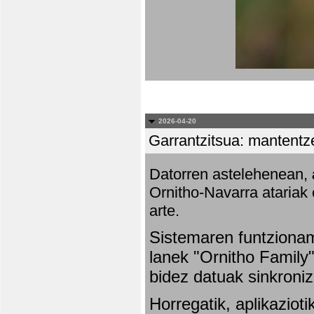
2026-04-20
Garrantzitsua: mantentze
Datorren astelehenean,
Ornitho-Navarra atariak 
arte.
Sistemaren funtziona
lanek "Ornitho Family"
bidez datuak sinkroniz
Horregatik, aplikaziot