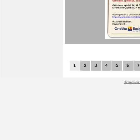
1
2
3
4
5
6
7
Biolovision