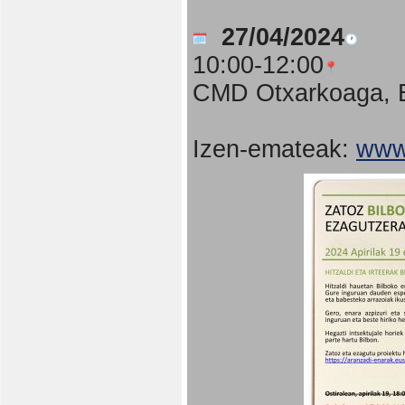
27/04/2024
10:00-12:00
CMD Otxarkoaga, B
Izen-emateak:
www.