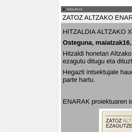
2024-05-15
ZATOZ ALTZAKO ENA
HITZALDIA ALTZAKO X
Osteguna, maiatzak16,
Hitzaldi honetan Altzak
ezagutu ditugu eta dituz
Hegazti intsektujale ha
parte hartu.
ENARAK proiektuaren in