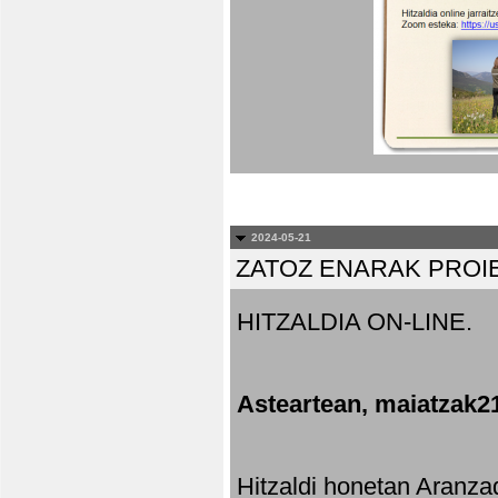
2024-05-21
ZATOZ ENARAK PROI
HITZALDIA ON-LINE.
Asteartean, maiatzak2
Hitzaldi honetan Aranza