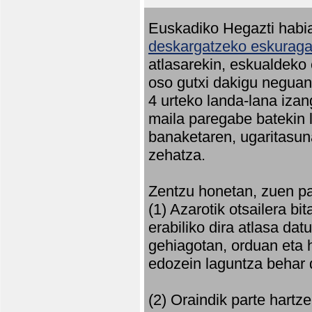
Euskadiko Hegazti habia
deskargatzeko eskuragar
atlasarekin, eskualdeko
oso gutxi dakigu neguan 
4 urteko landa-lana iza
maila paregabe batekin 
banaketaren, ugaritasun
zehatza.
Zentzu honetan, zuen pa
(1) Azarotik otsailera bi
erabiliko dira atlasa d
gehiagotan, orduan eta h
edozein laguntza behar 
(2) Oraindik parte hartz