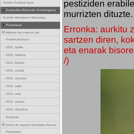
pestiziden erabil
-
Ornitho Euskadi Saria
Euskadiko Batzorde Ornitologikoa
murrizten dituzte.
-
Ezohiko Behaketen Batzordea
Proiektuak
Erronka: aurkitu z
Hilabete bat espezie bat
sartzen diren, k
-
Proiektuari buruz
eta enarak bisore
-
2021, apirila
-
2021, maiatza
/)
-
2021, Ekaina
-
2021, uztaila
-
2021, abuztua
-
2021, iraila
-
2021, urria
-
2021, azaroa
-
2021, abendua
-
Emaitzak
Censo de rapaces forestales diurnas
-
Protokoloa