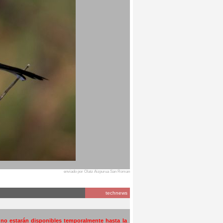
enviado por Olatz Aizpurua San Roman
technews
a no estarán disponibles temporalmente hasta la