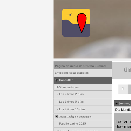
Página de inicio de Ornitho Euskadi
Últ
Entidades colaboradoras
Consultar
Observaciones
1
-
Los últimos 2 días
-
Los últimos 5 días
jueves, 
-
Los últimos 15 días
Día Mundial
Distribución de especies
Los venc
-
Pardillo alpino 2025
duermen