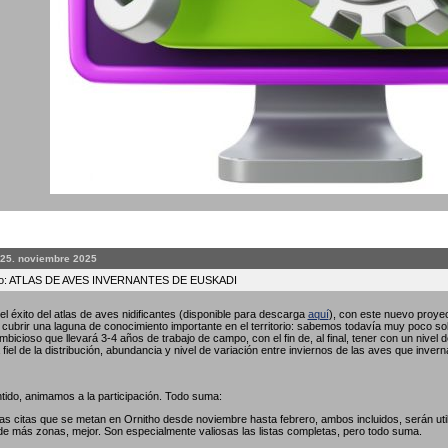
 25. noviembre 2025
to: ATLAS DE AVES INVERNANTES DE EUSKADI
l éxito del atlas de aves nidificantes (disponible para descarga
aquí
), con este nuevo proyec
ubrir una laguna de conocimiento importante en el territorio: sabemos todavía muy poco so
bicioso que llevará 3-4 años de trabajo de campo, con el fin de, al final, tener con un nivel 
fiel de la distribución, abundancia y nivel de variación entre inviernos de las aves que invern
tido, animamos a la participación. Todo suma:
las citas que se metan en Ornitho desde noviembre hasta febrero, ambos incluidos, serán util
de más zonas, mejor. Son especialmente valiosas las listas completas, pero todo suma.