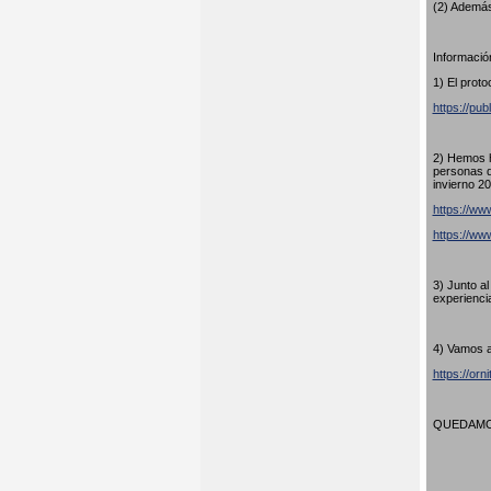
(2) Además
Información
1) El proto
https://pub
2) Hemos h
personas q
invierno 20
https://www
https://w
3) Junto a
experienci
4) Vamos a
https://orn
QUEDAMOS