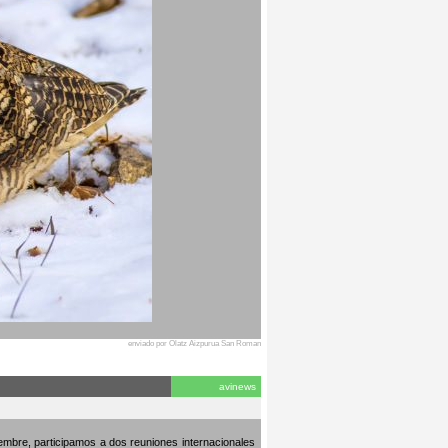
enviado por Olatz Aizpurua San Roman
avinews
embre, participamos a dos reuniones internacionales