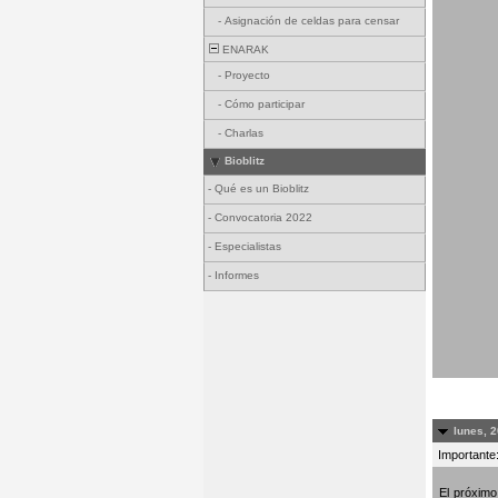
-
Asignación de celdas para censar
ENARAK
-
Proyecto
-
Cómo participar
-
Charlas
Bioblitz
-
Qué es un Bioblitz
-
Convocatoria 2022
-
Especialistas
-
Informes
lunes, 2
Importante:
El próxim