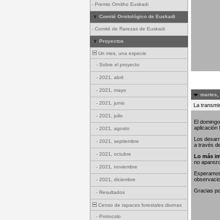
-
Premio Ornitho Euskadi
Comité Ornitológico de Euskadi
-
Comité de Rarezas de Euskadi
Proyectos
Un mes, una especie
-
Sobre el proyecto
-
2021, abril
-
2021, mayo
martes,
-
2021, junio
La transmis
-
2021, julio
El domingo
aplicación
-
2021, agosto
Los desarr
-
2021, septiembre
a través d
-
2021, octubre
Lo más im
no aparez
-
2021, noviembre
Esperamos 
observaci
-
2021, diciembre
Gracias po
-
Resultados
Censo de rapaces forestales diurnas
-
Protocolo