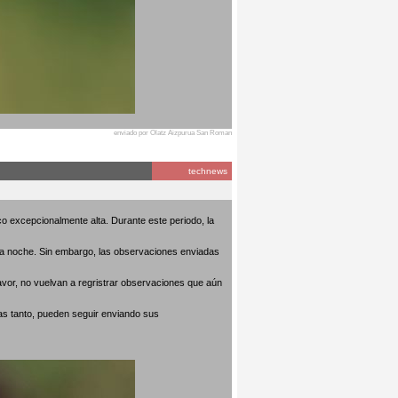
enviado por Olatz Aizpurua San Roman
technews
o excepcionalmente alta. Durante este periodo, la
 la noche. Sin embargo, las observaciones enviadas
avor, no vuelvan a regristrar observaciones que aún
as tanto, pueden seguir enviando sus