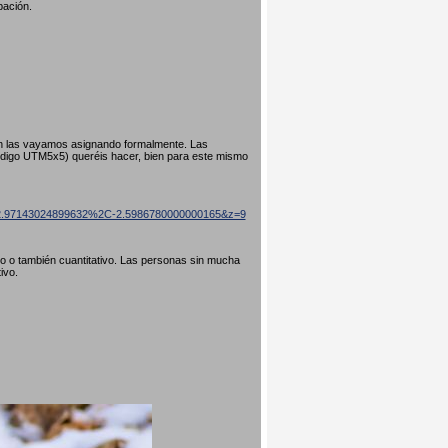
pación.
ún las vayamos asignando formalmente. Las
código UTM5x5) queréis hacer, bien para este mismo
=42.97143024899632%2C-2.5986780000000165&z=9
ivo o también cuantitativo. Las personas sin mucha
tivo.