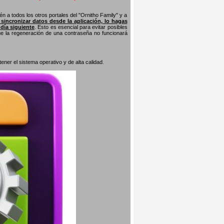
n a todos los otros portales del "Ornitho Family" y a
s sincronizar datos desde la aplicación, lo hagas
 día siguiente
. Esto es esencial para evitar posibles
que la regeneración de una contraseña no funcionará
er el sistema operativo y de alta calidad.