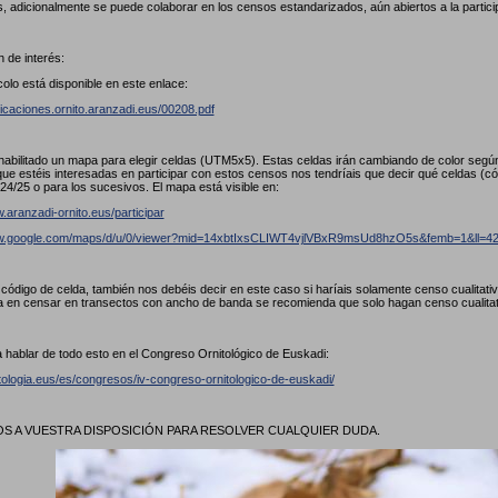
, adicionalmente se puede colaborar en los censos estandarizados, aún abiertos a la partici
 de interés:
colo está disponible en este enlace:
licaciones.ornito.aranzadi.eus/00208.pdf
abilitado un mapa para elegir celdas (UTM5x5). Estas celdas irán cambiando de color seg
ue estéis interesadas en participar con estos censos nos tendríais que decir qué celdas (
24/25 o para los sucesivos. El mapa está visible en:
.aranzadi-ornito.eus/participar
ww.google.com/maps/d/u/0/viewer?mid=14xbtIxsCLIWT4vjlVBxR9msUd8hzO5s&femb=1&ll
l código de celda, también nos debéis decir en este caso si haríais solamente censo cualitat
a en censar en transectos con ancho de banda se recomienda que solo hagan censo cualita
 hablar de todo esto en el Congreso Ornitológico de Euskadi:
itologia.eus/es/congresos/iv-congreso-ornitologico-de-euskadi/
 A VUESTRA DISPOSICIÓN PARA RESOLVER CUALQUIER DUDA.