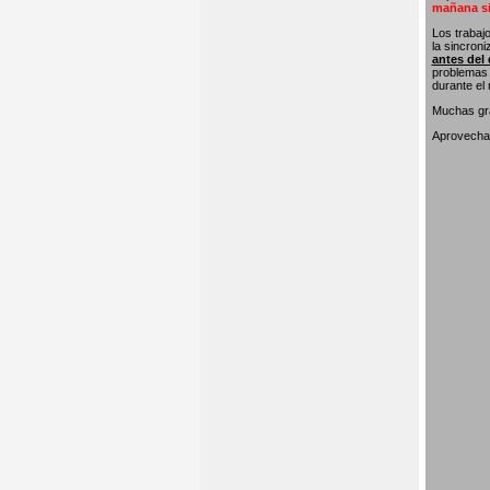
mañana si
Los trabaj
la sincron
antes del 
problemas 
durante el
Muchas gra
Aprovecham