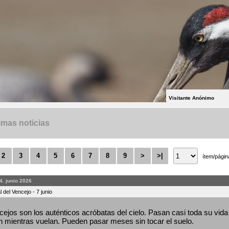
Visitante Anónimo
imas noticias
2
3
4
5
6
7
8
9
>
>|
ítem/págin
4. junio 2026
 del Vencejo - 7 junio
ejos son los auténticos acróbatas del cielo. Pasan casi toda su vida 
 mientras vuelan. Pueden pasar meses sin tocar el suelo.