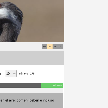
eu
es
en
fr
número : 178
a :
avinews
en el aire: comen, beben e incluso 