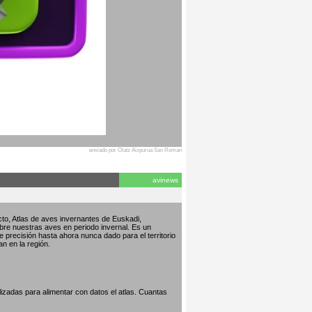
enviado por Olatz Aizpurua San Roman
avinews
to, Atlas de aves invernantes de Euskadi,
bre nuestras aves en periodo invernal. Es un
de precisión hasta ahora nunca dado para el territorio
an en la región.
izadas para alimentar con datos el atlas. Cuantas