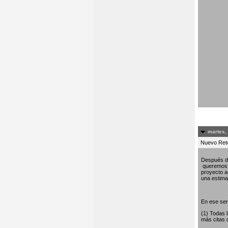
martes,
Nuevo Re
Después de
queremos c
proyecto am
una estima 
En ese sen
(1) Todas 
más citas 