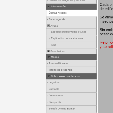
-
Galería de imágenes y sonidos
Cada pri
Información
de edifi
-
Últimas noticias
Se alim
-
En su agenda
insectos
Ayuda
Sin emba
-
Especies parcialmente ocultas
pesticid
-
Explicación de los símbolos
Reto: lo
-
FAQ
y se ref
Estadísticas
Mapas
-
Aves nidificantes
-
Mapas de presencia
Sobre www.ornitho.eus
-
Legalidad
-
Contacto
-
Documentos
-
Código ético
-
Boletín Ornitho Berriak