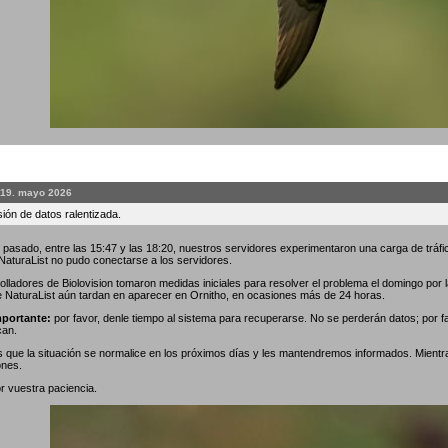
 19. mayo 2026
ión de datos ralentizada.
 pasado, entre las 15:47 y las 18:20, nuestros servidores experimentaron una carga de tráfic
 NaturaList no pudo conectarse a los servidores.
olladores de Biolovision tomaron medidas iniciales para resolver el problema el domingo por
e NaturaList aún tardan en aparecer en Ornitho, en ocasiones más de 24 horas.
portante:
por favor, denle tiempo al sistema para recuperarse. No se perderán datos; por f
can.
que la situación se normalice en los próximos días y les mantendremos informados. Mientr
ones.
r vuestra paciencia.