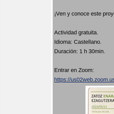
¡Ven y conoce este proy
Actividad gratuita.
Idioma: Castellano.
Duración: 1 h 30min.
Entrar en Zoom:
https://us02web.zoom.u