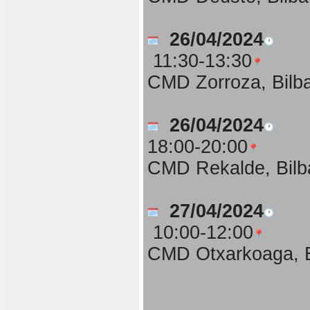
26/04/2024
11:30-13:30
CMD Zorroza, Bilb
26/04/2024
18:00-20:00
CMD Rekalde, Bilb
27/04/2024
10:00-12:00
CMD Otxarkoaga, B