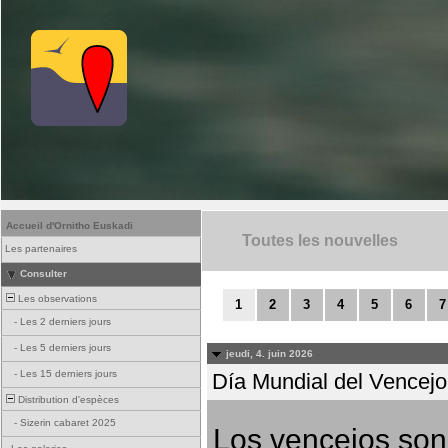
Accueil d'Ornitho Euskadi
Toutes les nouvelles
Les partenaires
Consulter
Les observations
1
2
3
4
5
6
7
-
Les 2 derniers jours
-
Les 5 derniers jours
jeudi, 4. juin 2026
-
Les 15 derniers jours
Día Mundial del Vencejo 
Distribution d'espèces
-
Sizerin cabaret 2025
Los vencejos son 