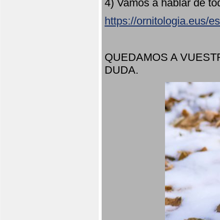
4) Vamos a hablar de to
https://ornitologia.eus/
QUEDAMOS A VUESTR
DUDA.