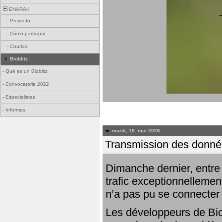
ENARAK
-
Proyecto
-
Cómo participar
-
Charlas
Bioblitz
-
Qué es un Bioblitz
-
Convocatoria 2022
-
Especialistas
-
Informes
mardi, 19. mai 2026
Transmission des donnée
Dimanche dernier, entre 
trafic exceptionnellemen
n’a pas pu se connecter
Les développeurs de Bio