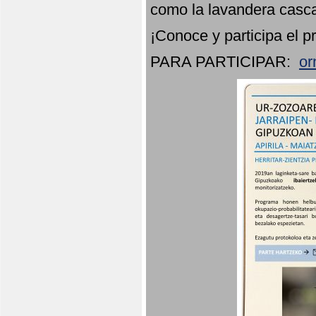
como la lavandera casca
¡Conoce y participa el p
PARA PARTICIPAR:
or