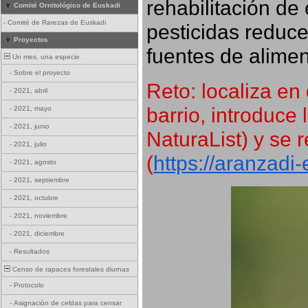
rehabilitación de 
Comité Ornitológico de Euskadi
-
Comité de Rarezas de Euskadi
pesticidas reduce
Proyectos
fuentes de alimen
Un mes, una especie
-
Sobre el proyecto
Reto: localiza en 
-
2021, abril
barrio, introduce 
-
2021, mayo
-
2021, junio
NaturaList) y se r
-
2021, julio
(
https://aranzadi
-
2021, agosto
-
2021, septiembre
-
2021, octubre
-
2021, noviembre
-
2021, diciembre
-
Resultados
Censo de rapaces forestales diurnas
-
Protocolo
-
Asignación de celdas para censar