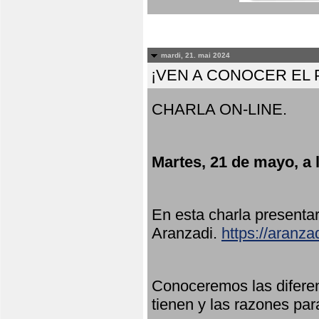
mardi, 21. mai 2024
¡VEN A CONOCER EL
CHARLA ON-LINE.
Martes, 21 de mayo, a 
En esta charla present
Aranzadi.
https://aranza
Conoceremos las diferen
tienen y las razones par