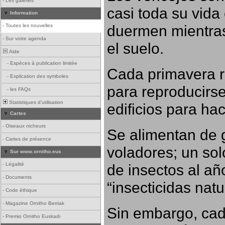
-
Les galeries
casi toda su vida
Information
duermen mientras
-
Toutes les nouvelles
-
Sur votre agenda
el suelo.
Aide
-
Espèces à publication limitée
Cada primavera r
-
Explication des symboles
para reproducirse,
-
les FAQs
Statistiques d'utilisation
edificios para ha
Cartes
-
Oiseaux nicheurs
Se alimentan de 
-
Cartes de présence
voladores; un so
Sur www.ornitho.eus
-
Légalité
de insectos al añ
-
Documents
“insecticidas nat
-
Code éthique
-
Magazine Ornitho Berriak
Sin embargo, cad
-
Premio Ornitho Euskadi