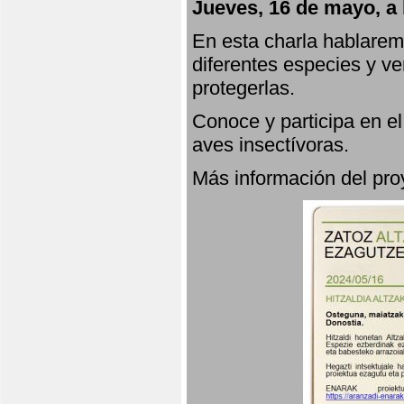
Jueves, 16 de mayo, a 
En esta charla hablarem
diferentes especies y v
protegerlas.
Conoce y participa en e
aves insectívoras.
Más información del p