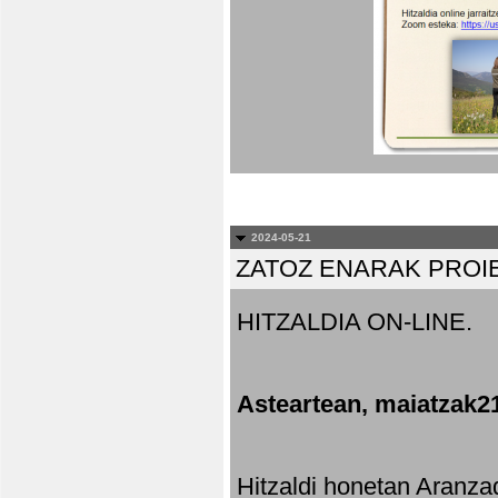
2024-05-21
ZATOZ ENARAK PROI
HITZALDIA ON-LINE.
Asteartean, maiatzak2
Hitzaldi honetan Aranza