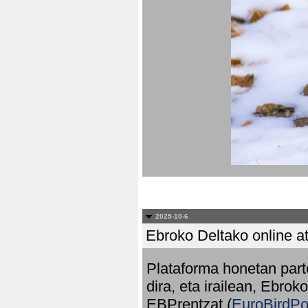
2025-10-6
Ebroko Deltako online at
Plataforma honetan part
dira, eta irailean, Ebrok
EBPrentzat (
EuroBirdPo