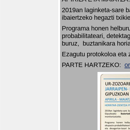
2019an laginketa-sare b
ibaiertzeko hegazti txik
Programa honen helburu
probabilitateari, detekta
buruz, buztanikara hori
Ezagutu protokoloa eta 
PARTE HARTZEKO:
o