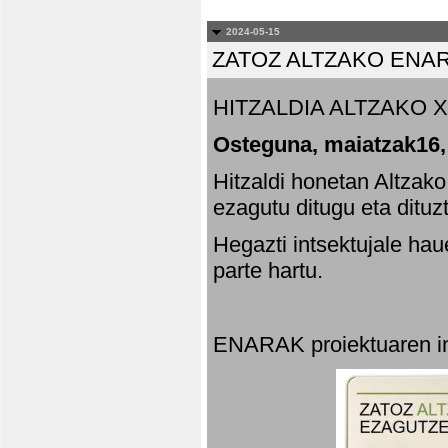
2024-05-15
ZATOZ ALTZAKO ENA
HITZALDIA ALTZAKO X
Osteguna, maiatzak16,
Hitzaldi honetan Altzak
ezagutu ditugu eta dituz
Hegazti intsektujale ha
parte hartu.
ENARAK proiektuaren in