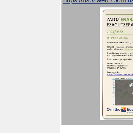
https://us02web.zoom.u