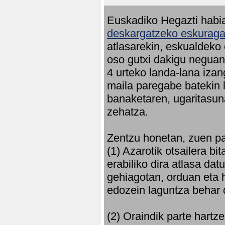
Euskadiko Hegazti habia
deskargatzeko eskuragar
atlasarekin, eskualdeko
oso gutxi dakigu neguan 
4 urteko landa-lana iza
maila paregabe batekin 
banaketaren, ugaritasun
zehatza.
Zentzu honetan, zuen pa
(1) Azarotik otsailera bi
erabiliko dira atlasa d
gehiagotan, orduan eta h
edozein laguntza behar 
(2) Oraindik parte hartz