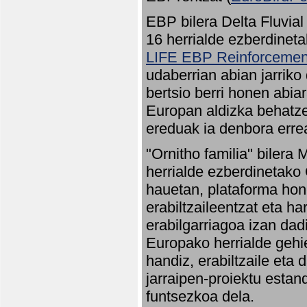
EBP bilera Delta Fluvial
16 herrialde ezberdineta
LIFE EBP Reinforcemen
udaberrian abian jarriko
bertsio berri honen abia
Europan aldizka behatze
ereduak ia denbora errea
"Ornitho familia" bilera 
herrialde ezberdinetako 
hauetan, plataforma hon
erabiltzaileentzat eta h
erabilgarriagoa izan dad
Europako herrialde gehie
handiz, erabiltzaile eta
jarraipen-proiektu estan
funtsezkoa dela.