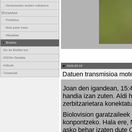
-
Zentsotarako laukien esleipena
ENARAK
-
Proiektua
-
Nola parte hartu
-
Hitzaldiak
Bioblitz
-
Zer da Bioblitz bat
-
2022ko Deialdia
-
Adituak
2026-05-19
Datuen transmisioa mot
-
Txostenak
Joan den igandean, 15:47
handia izan zuten. Aldi 
zerbitzarietara konektatu
Biolovision garatzaileek
konpontzeko. Hala ere, 
asko behar izaten dute 