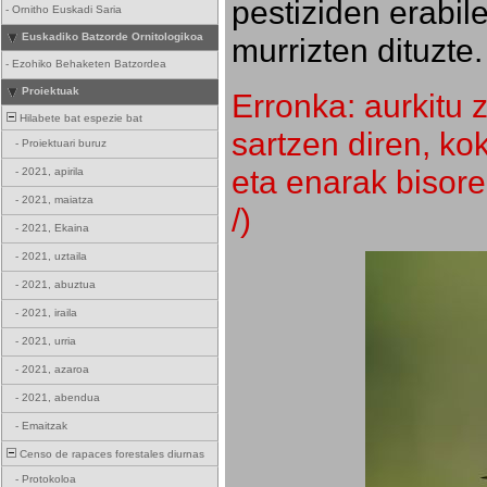
pestiziden erabil
-
Ornitho Euskadi Saria
Euskadiko Batzorde Ornitologikoa
murrizten dituzte.
-
Ezohiko Behaketen Batzordea
Proiektuak
Erronka: aurkitu z
Hilabete bat espezie bat
sartzen diren, k
-
Proiektuari buruz
eta enarak bisore
-
2021, apirila
-
2021, maiatza
/)
-
2021, Ekaina
-
2021, uztaila
-
2021, abuztua
-
2021, iraila
-
2021, urria
-
2021, azaroa
-
2021, abendua
-
Emaitzak
Censo de rapaces forestales diurnas
-
Protokoloa