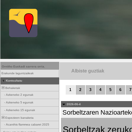
Ornitho Euskadi sarrera orria.
Albiste guztiak
Erakunde laguntzaileak
Kontsultatu
Behaketak
1
2
3
4
5
6
7
-
Azkeneko 2 egunak
-
Azkeneko 5 egunak
2026-06-4
-
Azkeneko 15 egunak
Sorbeltzaren Nazioartek
Espezieen banaketa
-
Acanthis flammea cabaret 2025
Sorbeltzak zeruko