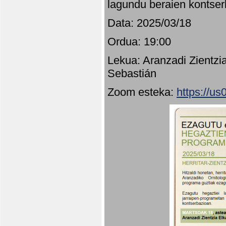
lagundu beraien kontser
Data: 2025/03/18
Ordua: 19:00
Lekua: Aranzadi Zientzi
Sebastián
Zoom esteka:
https://u