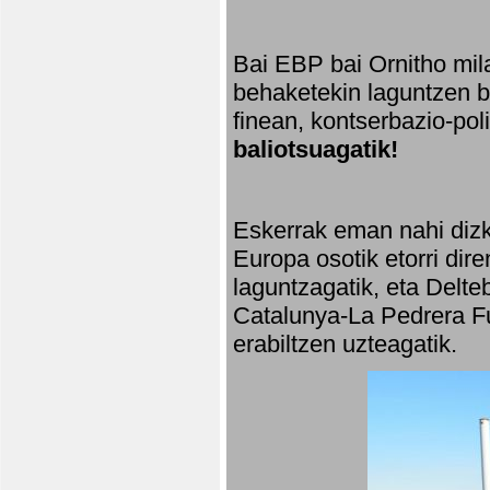
Bai EBP bai Ornitho mila
behaketekin laguntzen ba
finean, kontserbazio-po
baliotsuagatik!
Eskerrak eman nahi dizki
Europa osotik etorri dir
laguntzagatik, eta Delte
Catalunya-La Pedrera Fu
erabiltzen uzteagatik.