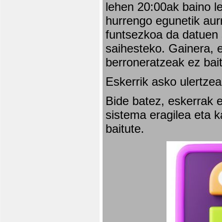
lehen 20:00ak baino l
hurrengo egunetik aurr
funtsezkoa da datuen 
saihesteko. Gainera, e
berroneratzeak ez bai
Eskerrik asko ulertzea
Bide batez, eskerrak e
sistema eragilea eta 
baitute.