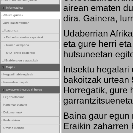
-
Soinu eta irudien galeria
airean ematen dut
Informazioa
dira. Gainera, lu
-
Albiste guztiak
-
Zure gai-zerrendan
Udaberrian Afrikat
Laguntza
-
Erdi ezkutaturiko espezieak
eta gure herri eta 
-
Ikurren azalpena
hutsuneetan egite
-
FAQ (ohiko galderak)
Erabileraren estatistikak
Intsektu hegalari 
Mapak
-
Hegazti habia-egileak
bakoitzak urtean 
-
Presentzia mapak
Horregatik, gure h
www.ornitho.eus-ri buruz
-
Legezkotasuna
garrantzitsueneta
-
Harremanetarako
Baina gaur egun 
-
Dokumentuak
-
Kode etikoa
Eraikin zaharren b
-
Ornitho Berriak