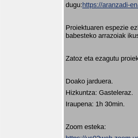
dugu:
https://aranzadi-e
Proiektuaren espezie ez
babesteko arrazoiak ikus
Zatoz eta ezagutu proie
Doako jarduera.
Hizkuntza: Gasteleraz.
Iraupena: 1h 30min.
Zoom esteka: