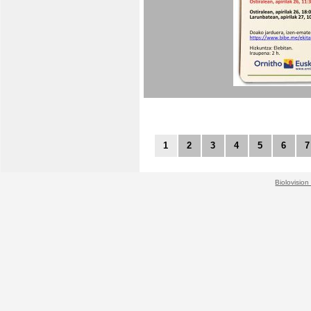
1
2
3
4
5
6
7
Biolovision