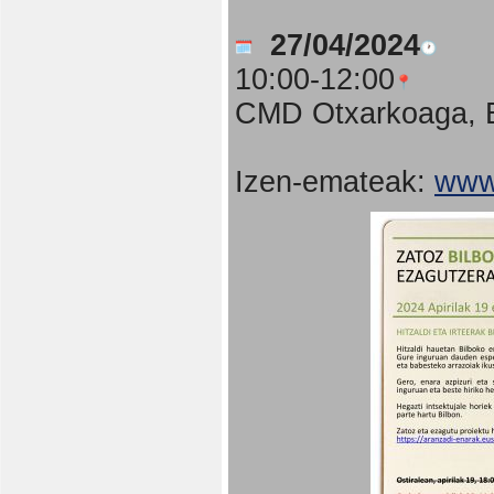
27/04/2024
10:00-12:00
CMD Otxarkoaga, B
Izen-emateak:
www.