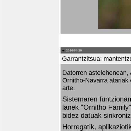
2026-04-20
Garrantzitsua: mantentze
Datorren astelehenean,
Ornitho-Navarra atariak 
arte.
Sistemaren funtziona
lanek "Ornitho Family"
bidez datuak sinkroniz
Horregatik, aplikaziot