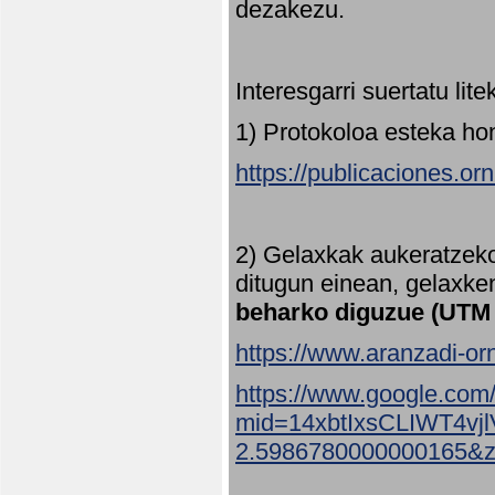
dezakezu.
Interesgarri suertatu lit
1) Protokoloa esteka ho
https://publicaciones.or
2) Gelaxkak aukeratzek
ditugun einean, gelaxke
beharko diguzue (UTM
https://www.aranzadi-orn
https://www.google.com
mid=14xbtIxsCLIWT4v
2.5986780000000165&