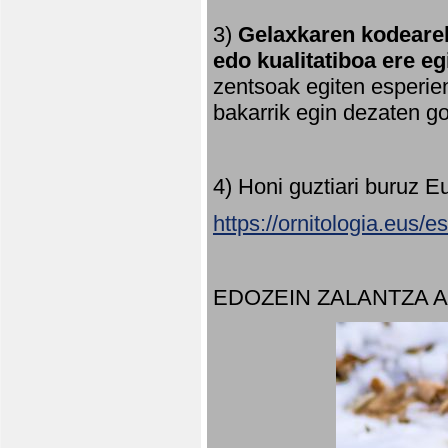
3)
Gelaxkaren kodearek
edo kualitatiboa ere e
zentsoak egiten esperien
bakarrik egin dezaten 
4) Honi guztiari buruz E
https://ornitologia.eus/
EDOZEIN ZALANTZA 