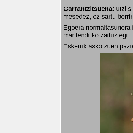
Garrantzitsuena:
utzi s
mesedez, ez sartu berrir
Egoera normaltasunera i
mantenduko zaituztegu. 
Eskerrik asko zuen pazie