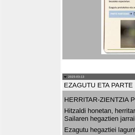
2025-03-13
EZAGUTU ETA PARTE
HERRITAR-ZIENTZIA
Hitzaldi honetan, herrit
Sailaren hegaztien jarr
Ezagutu hegaztiei lagun