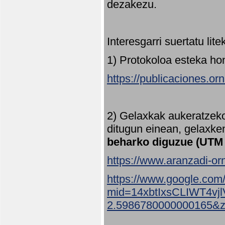
dezakezu.
Interesgarri suertatu lit
1) Protokoloa esteka ho
https://publicaciones.or
2) Gelaxkak aukeratzek
ditugun einean, gelaxke
beharko diguzue (UTM
https://www.aranzadi-orn
https://www.google.com
mid=14xbtIxsCLIWT4v
2.5986780000000165&