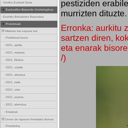
pestiziden erabil
-
Ornitho Euskadi Saria
Euskadiko Batzorde Ornitologikoa
murrizten dituzte.
-
Ezohiko Behaketen Batzordea
Proiektuak
Erronka: aurkitu z
Hilabete bat espezie bat
sartzen diren, k
-
Proiektuari buruz
eta enarak bisore
-
2021, apirila
-
2021, maiatza
/)
-
2021, Ekaina
-
2021, uztaila
-
2021, abuztua
-
2021, iraila
-
2021, urria
-
2021, azaroa
-
2021, abendua
-
Emaitzak
Censo de rapaces forestales diurnas
-
Protokoloa