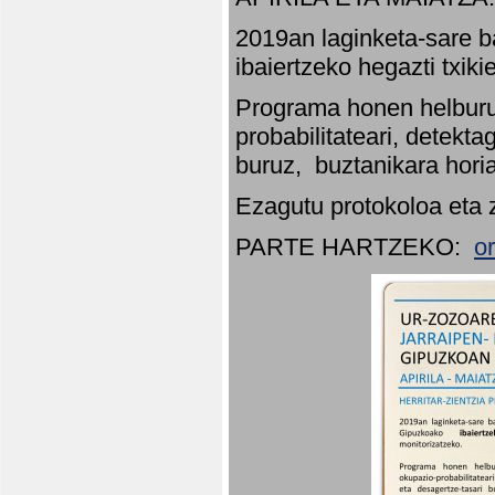
2019an laginketa-sare b
ibaiertzeko hegazti txik
Programa honen helburu
probabilitateari, detekta
buruz, buztanikara hori
Ezagutu protokoloa eta 
PARTE HARTZEKO:
o