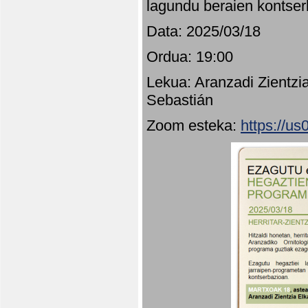
lagundu beraien kontser
Data: 2025/03/18
Ordua: 19:00
Lekua: Aranzadi Zientzi
Sebastián
Zoom esteka:
https://u