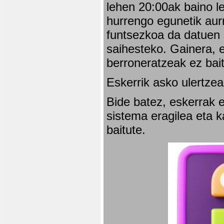
lehen 20:00ak baino l
hurrengo egunetik aurr
funtsezkoa da datuen 
saihesteko. Gainera, e
berroneratzeak ez bai
Eskerrik asko ulertzea
Bide batez, eskerrak e
sistema eragilea eta 
baitute.