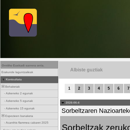
Ornitho Euskadi sarrera orria.
Albiste guztiak
Erakunde laguntzaileak
Kontsultatu
Behaketak
1
2
3
4
5
6
7
-
Azkeneko 2 egunak
-
Azkeneko 5 egunak
2026-06-4
-
Azkeneko 15 egunak
Sorbeltzaren Nazioartek
Espezieen banaketa
-
Acanthis flammea cabaret 2025
Sorbeltzak zeruko