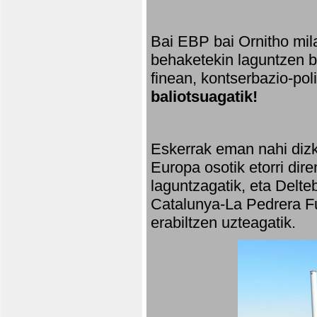
Bai EBP bai Ornitho mila
behaketekin laguntzen ba
finean, kontserbazio-po
baliotsuagatik!
Eskerrak eman nahi dizki
Europa osotik etorri dir
laguntzagatik, eta Delte
Catalunya-La Pedrera Fu
erabiltzen uzteagatik.