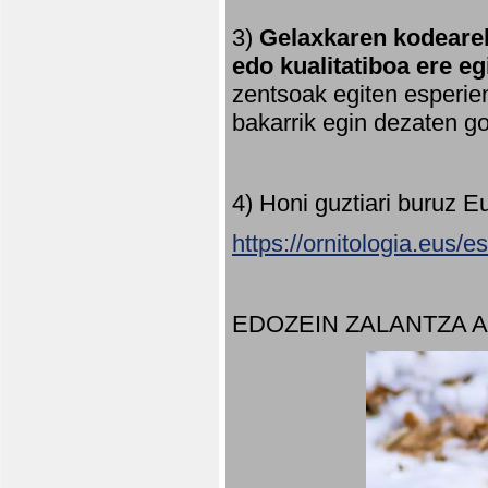
3)
Gelaxkaren kodearek
edo kualitatiboa ere e
zentsoak egiten esperien
bakarrik egin dezaten 
4) Honi guztiari buruz E
https://ornitologia.eus/
EDOZEIN ZALANTZA 