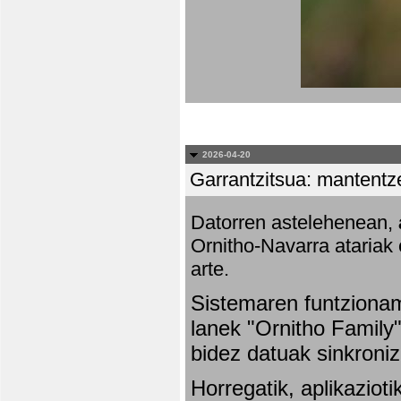
2026-04-20
Garrantzitsua: mantentze
Datorren astelehenean,
Ornitho-Navarra atariak 
arte.
Sistemaren funtziona
lanek "Ornitho Family"
bidez datuak sinkroniz
Horregatik, aplikaziot