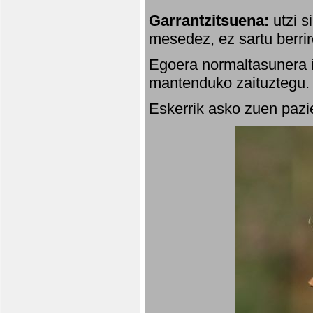
Garrantzitsuena:
utzi s
mesedez, ez sartu berrir
Egoera normaltasunera i
mantenduko zaituztegu. 
Eskerrik asko zuen pazie