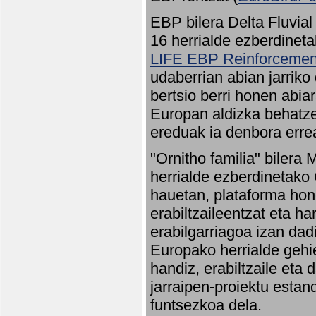
EBP bilera Delta Fluvial
16 herrialde ezberdineta
LIFE EBP Reinforcemen
udaberrian abian jarriko
bertsio berri honen abia
Europan aldizka behatze
ereduak ia denbora errea
"Ornitho familia" bilera 
herrialde ezberdinetako 
hauetan, plataforma hon
erabiltzaileentzat eta h
erabilgarriagoa izan dad
Europako herrialde gehie
handiz, erabiltzaile eta
jarraipen-proiektu estan
funtsezkoa dela.