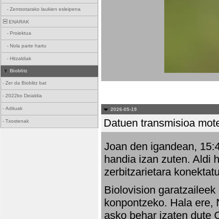
-
Zentsotarako laukien esleipena
ENARAK
-
Proiektua
-
Nola parte hartu
-
Hitzaldiak
Bioblitz
-
Zer da Bioblitz bat
-
2022ko Deialdia
-
Adituak
2026-05-19
Datuen transmisioa mot
-
Txostenak
Joan den igandean, 15:47
handia izan zuten. Aldi 
zerbitzarietara konektatu
Biolovision garatzaileek
konpontzeko. Hala ere, 
asko behar izaten dute 