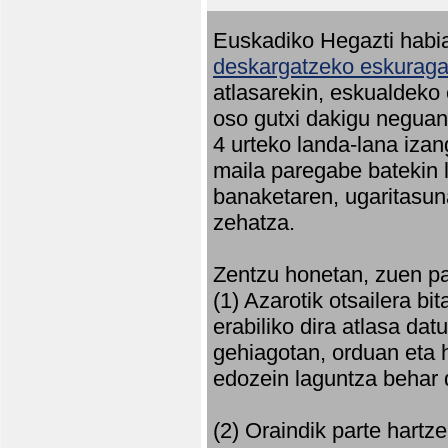
Euskadiko Hegazti habia
deskargatzeko eskuragar
atlasarekin, eskualdeko
oso gutxi dakigu neguan 
4 urteko landa-lana iza
maila paregabe batekin 
banaketaren, ugaritasun
zehatza.
Zentzu honetan, zuen pa
(1) Azarotik otsailera bi
erabiliko dira atlasa d
gehiagotan, orduan eta h
edozein laguntza behar 
(2) Oraindik parte hartz