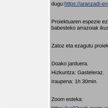
dugu:
https://aranzadi-e
Proiektuaren espezie ez
babesteko arrazoiak ikus
Zatoz eta ezagutu proie
Doako jarduera.
Hizkuntza: Gasteleraz.
Iraupena: 1h 30min.
Zoom esteka: