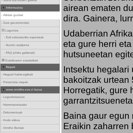
-
Soinu eta irudien galeria
airean ematen dut
Informazioa
dira. Gainera, lu
-
Albiste guztiak
-
Zure gai-zerrendan
Udaberrian Afrikat
Laguntza
-
Erdi ezkutaturiko espezieak
eta gure herri eta 
-
Ikurren azalpena
hutsuneetan egite
-
FAQ (ohiko galderak)
Erabileraren estatistikak
Intsektu hegalari 
Mapak
-
Hegazti habia-egileak
bakoitzak urtean 
-
Presentzia mapak
Horregatik, gure h
www.ornitho.eus-ri buruz
-
Legezkotasuna
garrantzitsueneta
-
Harremanetarako
Baina gaur egun 
-
Dokumentuak
-
Kode etikoa
Eraikin zaharren b
-
Ornitho Berriak