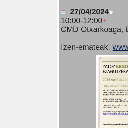
27/04/2024
10:00-12:00
CMD Otxarkoaga, B
Izen-emateak:
www.