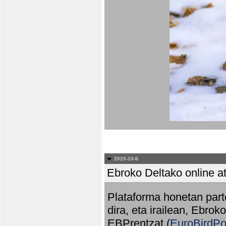
2025-10-6
Ebroko Deltako online at
Plataforma honetan part
dira, eta irailean, Ebrok
EBPrentzat (
EuroBirdPo