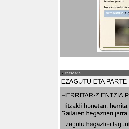
2025-03-13
EZAGUTU ETA PARTE
HERRITAR-ZIENTZIA
Hitzaldi honetan, herrit
Sailaren hegaztien jarr
Ezagutu hegaztiei lagun