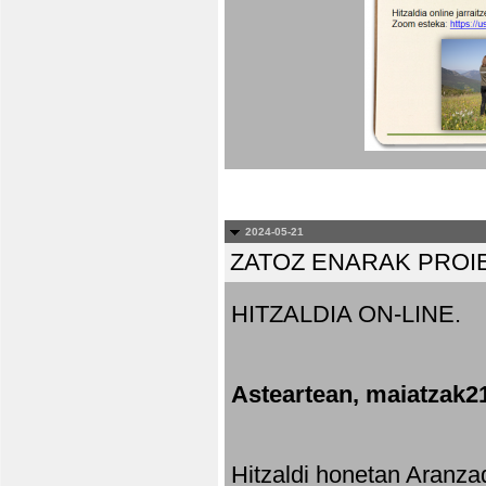
2024-05-21
ZATOZ ENARAK PROI
HITZALDIA ON-LINE.
Asteartean, maiatzak2
Hitzaldi honetan Aranza