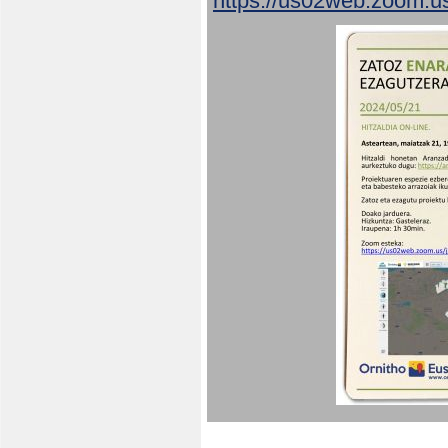
https://us02web.zoom.u