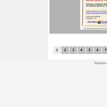
1
2
3
4
5
6
7
Biolovision