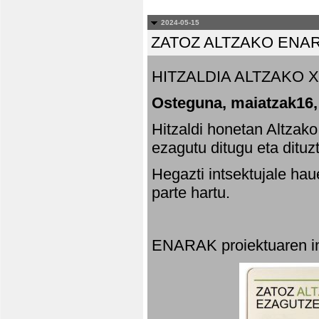
2024-05-15
ZATOZ ALTZAKO ENA
HITZALDIA ALTZAKO X
Osteguna, maiatzak16,
Hitzaldi honetan Altzak
ezagutu ditugu eta dituz
Hegazti intsektujale ha
parte hartu.
ENARAK proiektuaren in