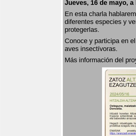
Jueves, 16 de mayo, a 
En esta charla hablarem
diferentes especies y v
protegerlas.
Conoce y participa en e
aves insectívoras.
Más información del p