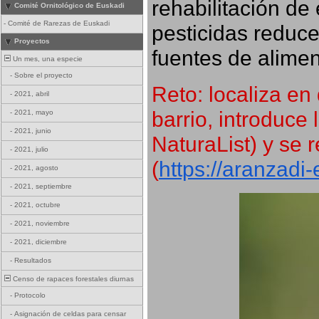
rehabilitación de 
Comité Ornitológico de Euskadi
-
Comité de Rarezas de Euskadi
pesticidas reduce
Proyectos
fuentes de alimen
Un mes, una especie
-
Sobre el proyecto
Reto: localiza en 
-
2021, abril
barrio, introduce 
-
2021, mayo
-
2021, junio
NaturaList) y se r
-
2021, julio
(
https://aranzadi
-
2021, agosto
-
2021, septiembre
-
2021, octubre
-
2021, noviembre
-
2021, diciembre
-
Resultados
Censo de rapaces forestales diurnas
-
Protocolo
-
Asignación de celdas para censar