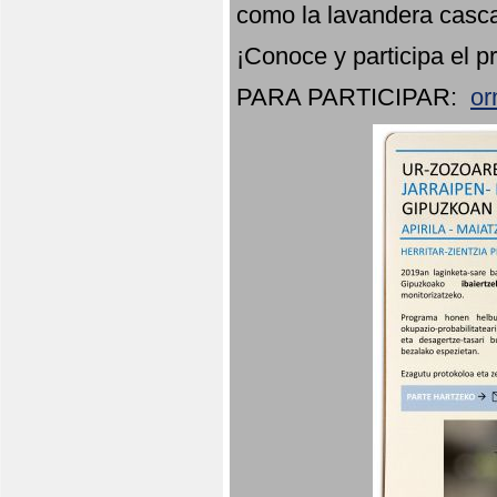
como la lavandera casca
¡Conoce y participa el p
PARA PARTICIPAR:
or