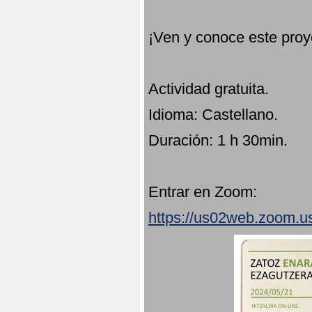
¡Ven y conoce este proy
Actividad gratuita.
Idioma: Castellano.
Duración: 1 h 30min.
Entrar en Zoom:
https://us02web.zoom.u