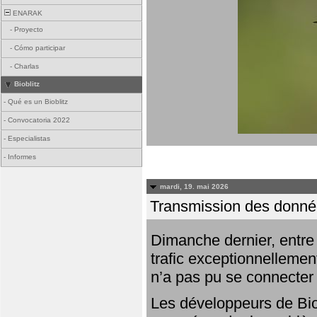
ENARAK
-
Proyecto
-
Cómo participar
-
Charlas
Bioblitz
-
Qué es un Bioblitz
-
Convocatoria 2022
-
Especialistas
-
Informes
mardi, 19. mai 2026
Transmission des donnée
Dimanche dernier, entre 
trafic exceptionnellemen
n’a pas pu se connecter
Les développeurs de Bio