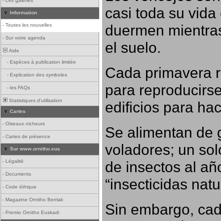
-
Les galeries
casi toda su vida
Information
duermen mientras
-
Toutes les nouvelles
-
Sur votre agenda
el suelo.
Aide
-
Espèces à publication limitée
Cada primavera r
-
Explication des symboles
para reproducirse,
-
les FAQs
Statistiques d'utilisation
edificios para ha
Cartes
-
Oiseaux nicheurs
Se alimentan de 
-
Cartes de présence
voladores; un so
Sur www.ornitho.eus
-
Légalité
de insectos al añ
-
Documents
“insecticidas nat
-
Code éthique
-
Magazine Ornitho Berriak
Sin embargo, cad
-
Premio Ornitho Euskadi