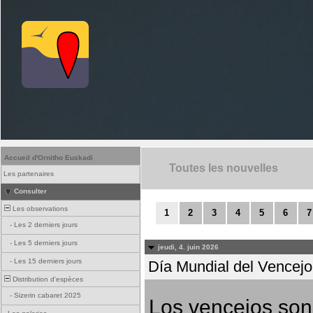
Accueil d'Ornitho Euskadi
Toutes les nouvelles
Les partenaires
Consulter
Les observations
1
2
3
4
5
6
7
-
Les 2 derniers jours
-
Les 5 derniers jours
jeudi, 4. juin 2026
-
Les 15 derniers jours
Día Mundial del Vencejo 
Distribution d'espèces
-
Sizerin cabaret 2025
Los vencejos son 