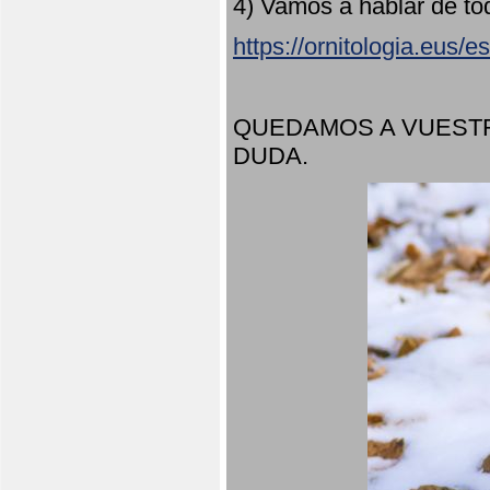
4) Vamos a hablar de to
https://ornitologia.eus/
QUEDAMOS A VUESTR
DUDA.