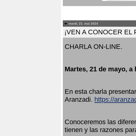
mardi, 21. mai 2024
¡VEN A CONOCER EL
CHARLA ON-LINE.
Martes, 21 de mayo, a 
En esta charla present
Aranzadi.
https://aranza
Conoceremos las diferen
tienen y las razones par