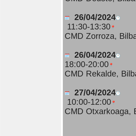
26/04/2024
11:30-13:30
CMD Zorroza, Bilb
26/04/2024
18:00-20:00
CMD Rekalde, Bilb
27/04/2024
10:00-12:00
CMD Otxarkoaga, B