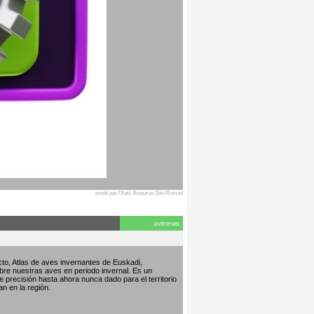
posté par Olatz Aizpurua San Roman
avinews
to, Atlas de aves invernantes de Euskadi,
bre nuestras aves en periodo invernal. Es un
de precisión hasta ahora nunca dado para el territorio
an en la región.