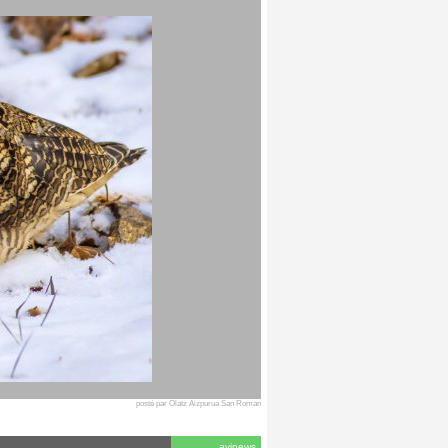
posté par Olatz Aizpurua San Roman
avinews