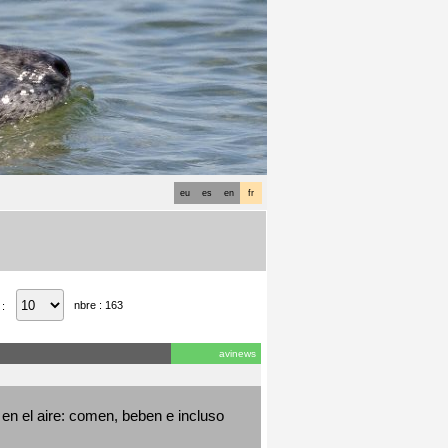
eu
es
en
fr
nbre : 163
 :
avinews
en el aire: comen, beben e incluso 