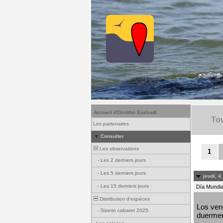
Accueil d'Ornitho Euskadi
Tou
Les partenaires
Consulter
Les observations
1
-
Les 2 derniers jours
-
Les 5 derniers jours
jeudi, 4
-
Les 15 derniers jours
Día Mundial
Distribution d'espèces
Los venc
-
Sizerin cabaret 2025
duermen