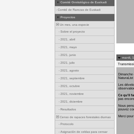
Comité Ornitológico de Euskadi
-
Comité de Rarezas de Euskadi
Proyectos
Un mes, una especie
-
Sobre el proyecto
-
2021, abril
-
2021, mayo
-
2021, junio
mardi, 
-
2021, julio
Transmissi
-
2021, agosto
Dimanche de
NaturaList
-
2021, septiembre
Les dévelo
-
2021, octubre
observatio
-
2021, noviembre
Ce qu’il fa
pas encore
-
2021, diciembre
Nous penso
pouvez con
-
Resultados
Merci pour
Censo de rapaces forestales diurnas
-
Protocolo
-
Asignación de celdas para censar