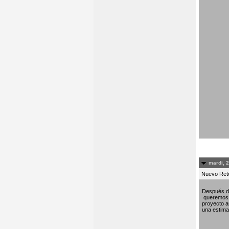
mardi, 
Nuevo Re
Después de
queremos c
proyecto am
una estima 