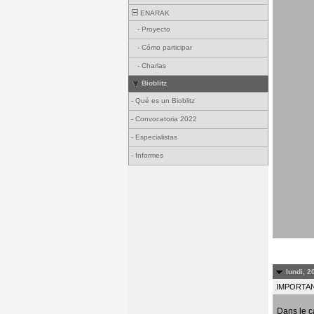
ENARAK
-
Proyecto
-
Cómo participar
-
Charlas
Bioblitz
-
Qué es un Bioblitz
-
Convocatoria 2022
-
Especialistas
-
Informes
lundi, 2
IMPORTANT
Dans le c