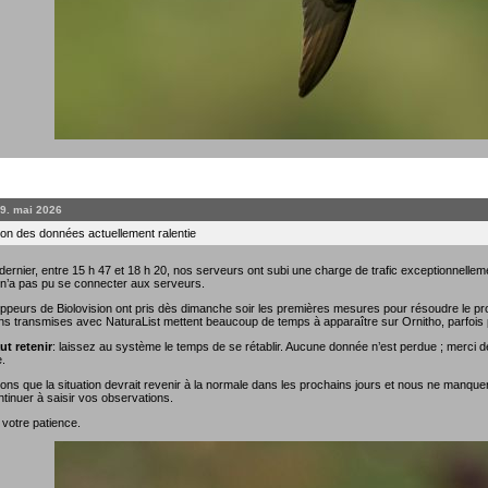
19. mai 2026
on des données actuellement ralentie
rnier, entre 15 h 47 et 18 h 20, nos serveurs ont subi une charge de trafic exceptionnellemen
 n’a pas pu se connecter aux serveurs.
ppeurs de Biolovision ont pris dès dimanche soir les premières mesures pour résoudre le prob
ns transmises avec NaturaList mettent beaucoup de temps à apparaître sur Ornitho, parfois 
ut retenir
: laissez au système le temps de se rétablir. Aucune donnée n’est perdue ; merci de
.
ns que la situation devrait revenir à la normale dans les prochains jours et nous ne manque
tinuer à saisir vos observations.
 votre patience.