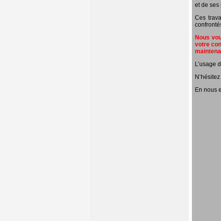
et de ses 
Ces trava
confronté
Nous vous
votre con
mainten
L’usage d
N’hésitez
En nous e