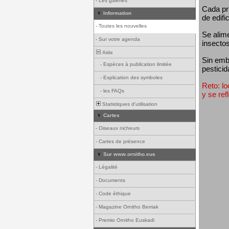
-
Les galeries
Cada pri
Information
de edifi
-
Toutes les nouvelles
Se alim
-
Sur votre agenda
insectos
Aide
Sin emba
-
Espèces à publication limitée
pesticid
-
Explication des symboles
Reto: lo
-
les FAQs
y se ref
Statistiques d'utilisation
Cartes
-
Oiseaux nicheurs
-
Cartes de présence
Sur www.ornitho.eus
-
Légalité
-
Documents
-
Code éthique
-
Magazine Ornitho Berriak
-
Premio Ornitho Euskadi