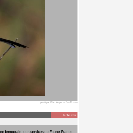
posté par Olatz Aizpurua San Roman
technews
ure temporaire des services de Faune-France