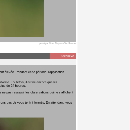
posté par Olatz Aizpurua San Roman
technews
t élevée. Pendant cette période, l’application
lème. Toutefois, il arrive encore que les
plus de 24 heures.
 ne pas ressaisir les observations qui ne s’affichent
rons pas de vous tenir informés. En attendant, vous