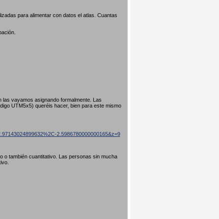
izadas para alimentar con datos el atlas. Cuantas
pación.
ún las vayamos asignando formalmente. Las
código UTM5x5) queréis hacer, bien para este mismo
=42.97143024899632%2C-2.5986780000000165&z=9
ivo o también cuantitativo. Las personas sin mucha
tivo.