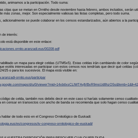
tido, animamos a la participación. Todo suma:
las citas que se metan en Ornitho desde noviembre hasta febrero, ambos incluidos, serán util
de más zonas, mejor. Son especialmente valiosas las listas completas, pero todo suma.
, adicionalmente se puede colaborar en los censos estandarizados, aún abiertos a la partici
 de interés:
colo está disponible en este enlace:
licaciones.ornito.aranzadi.eus/00208.pdf
abilitado un mapa para elegir celdas (UTM5x5). Estas celdas irán cambiando de color seg
ue estéis interesadas en participar con estos censos nos tendríais que decir qué celdas (
24/25 o para los sucesivos. El mapa está visible en:
.aranzadi-ornito.eus/participar
ww.google.com/maps/d/u/0/viewer?mid=14xbtIxsCLIWT4vjlVBxR9msUd8hzO5s&femb=1&ll
l código de celda, también nos debéis decir en este caso si haríais solamente censo cualitat
a en censar en transectos con ancho de banda se recomienda que solo hagan censo cualita
 hablar de todo esto en el Congreso Ornitológico de Euskadi:
itologia.eus/es/congresos/iv-congreso-ornitologico-de-euskadi/
 A VUESTRA DISPOSICIÓN PARA RESOLVER CUALQUIER DUDA.