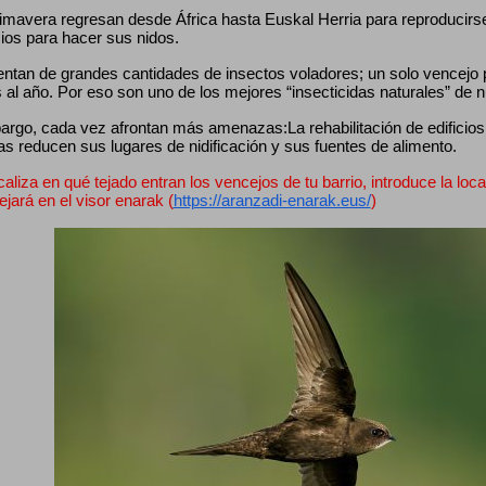
mavera regresan desde África hasta Euskal Herria para reproducirse, 
cios para hacer sus nidos.
entan de grandes cantidades de insectos voladores; un solo vencejo
 al año. Por eso son uno de los mejores “insecticidas naturales” de 
rgo, cada vez afrontan más amenazas:La rehabilitación de edificios, 
as reducen sus lugares de nidificación y sus fuentes de alimento.
caliza en qué tejado entran los vencejos de tu barrio, introduce la loca
lejará en el visor enarak (
https://aranzadi-enarak.eus/
)