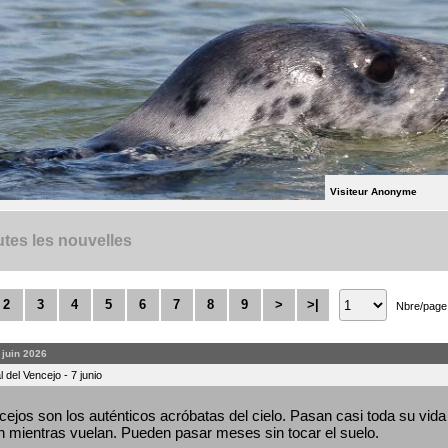
Visiteur Anonyme
tes les nouvelles
2
3
4
5
6
7
8
9
>
>|
Nbre/page
. juin 2026
 del Vencejo - 7 junio
ejos son los auténticos acróbatas del cielo. Pasan casi toda su vida 
 mientras vuelan. Pueden pasar meses sin tocar el suelo.