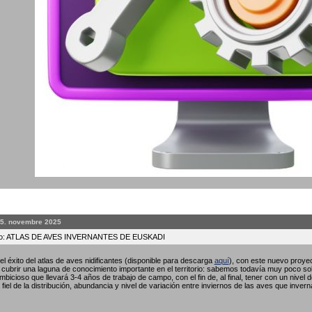
25. novembre 2025
to: ATLAS DE AVES INVERNANTES DE EUSKADI
l éxito del atlas de aves nidificantes (disponible para descarga
aquí
), con este nuevo proyec
ubrir una laguna de conocimiento importante en el territorio: sabemos todavía muy poco so
bicioso que llevará 3-4 años de trabajo de campo, con el fin de, al final, tener con un nivel 
fiel de la distribución, abundancia y nivel de variación entre inviernos de las aves que invern