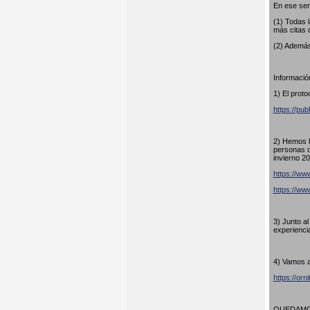
En ese sen
(1) Todas 
más citas 
(2) Además
Información
1) El proto
https://pub
2) Hemos h
personas q
invierno 20
https://www
https://w
3) Junto a
experienci
4) Vamos a
https://orn
QUEDAMOS