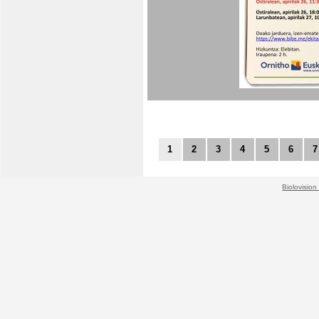
1
2
3
4
5
6
7
Biolovision