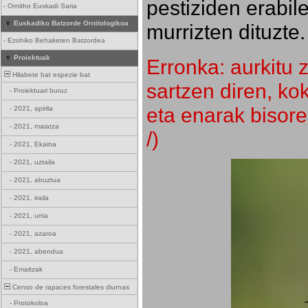
pestiziden erabil
-
Ornitho Euskadi Saria
Euskadiko Batzorde Ornitologikoa
murrizten dituzte.
-
Ezohiko Behaketen Batzordea
Proiektuak
Erronka: aurkitu z
Hilabete bat espezie bat
sartzen diren, k
-
Proiektuari buruz
eta enarak bisore
-
2021, apirila
-
2021, maiatza
/)
-
2021, Ekaina
-
2021, uztaila
-
2021, abuztua
-
2021, iraila
-
2021, urria
-
2021, azaroa
-
2021, abendua
-
Emaitzak
Censo de rapaces forestales diurnas
-
Protokoloa