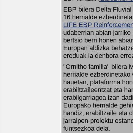
EBP bilera Delta Fluvial
16 herrialde ezberdineta
LIFE EBP Reinforcemen
udaberrian abian jarriko
bertsio berri honen abia
Europan aldizka behatze
ereduak ia denbora errea
"Ornitho familia" bilera 
herrialde ezberdinetako 
hauetan, plataforma hon
erabiltzaileentzat eta h
erabilgarriagoa izan dad
Europako herrialde gehie
handiz, erabiltzaile eta
jarraipen-proiektu estan
funtsezkoa dela.