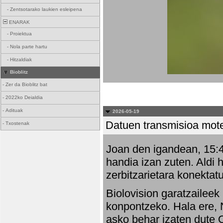
-
Zentsotarako laukien esleipena
ENARAK
-
Proiektua
-
Nola parte hartu
-
Hitzaldiak
Bioblitz
-
Zer da Bioblitz bat
-
2022ko Deialdia
-
Adituak
2026-05-19
Datuen transmisioa mot
-
Txostenak
Joan den igandean, 15:47
handia izan zuten. Aldi 
zerbitzarietara konektatu
Biolovision garatzaileek
konpontzeko. Hala ere, 
asko behar izaten dute 