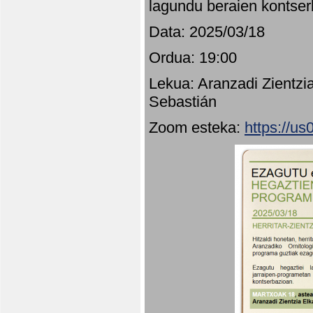
lagundu beraien kontser
Data: 2025/03/18
Ordua: 19:00
Lekua: Aranzadi Zientzi
Sebastián
Zoom esteka:
https://u