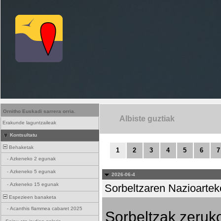
Ornitho Euskadi sarrera orria.
Albiste guztiak
Erakunde laguntzaileak
Kontsultatu
Behaketak
1
2
3
4
5
6
7
-
Azkeneko 2 egunak
-
Azkeneko 5 egunak
2026-06-4
-
Azkeneko 15 egunak
Sorbeltzaren Nazioartek
Espezieen banaketa
-
Acanthis flammea cabaret 2025
Sorbeltzak zeruko