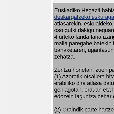
Euskadiko Hegazti habia
deskargatzeko eskuragar
atlasarekin, eskualdeko
oso gutxi dakigu neguan 
4 urteko landa-lana iza
maila paregabe batekin 
banaketaren, ugaritasun
zehatza.
Zentzu honetan, zuen pa
(1) Azarotik otsailera bi
erabiliko dira atlasa d
gehiagotan, orduan eta h
edozein laguntza behar 
(2) Oraindik parte hartz