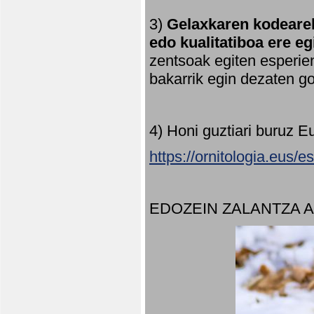
3)
Gelaxkaren kodearek
edo kualitatiboa ere e
zentsoak egiten esperien
bakarrik egin dezaten 
4) Honi guztiari buruz E
https://ornitologia.eus/
EDOZEIN ZALANTZA 