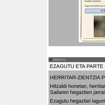
2025-03-13
EZAGUTU ETA PARTE
HERRITAR-ZIENTZIA
Hitzaldi honetan, herrit
Sailaren hegaztien jarr
Ezagutu hegaztiei lagun