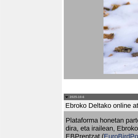
2025-10-6
Ebroko Deltako online at
Plataforma honetan part
dira, eta irailean, Ebrok
EBPrentzat (
EuroBirdPo