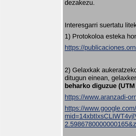
dezakezu.
Interesgarri suertatu lit
1) Protokoloa esteka ho
https://publicaciones.or
2) Gelaxkak aukeratzek
ditugun einean, gelaxke
beharko diguzue (UTM
https://www.aranzadi-orn
https://www.google.com
mid=14xbtIxsCLIWT4v
2.5986780000000165&