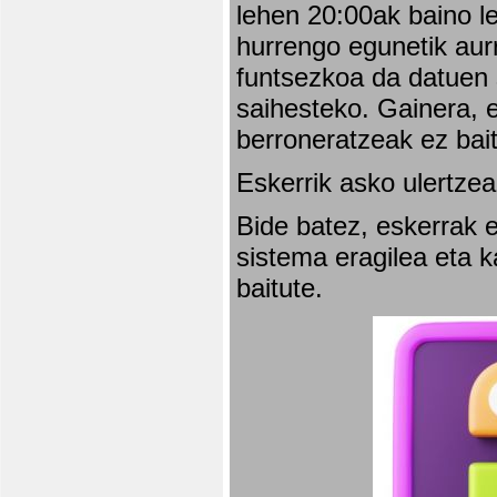
lehen 20:00ak baino l
hurrengo egunetik aurr
funtsezkoa da datuen 
saihesteko. Gainera, e
berroneratzeak ez bai
Eskerrik asko ulertzea
Bide batez, eskerrak e
sistema eragilea eta 
baitute.