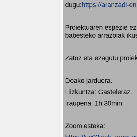
dugu:
https://aranzadi-e
Proiektuaren espezie ez
babesteko arrazoiak ikus
Zatoz eta ezagutu proie
Doako jarduera.
Hizkuntza: Gasteleraz.
Iraupena: 1h 30min.
Zoom esteka: