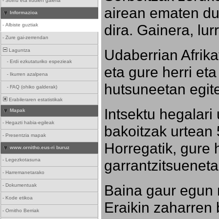
-
Soinu eta irudien galeria
airean ematen dut
Informazioa
dira. Gainera, lu
-
Albiste guztiak
-
Zure gai-zerrendan
Udaberrian Afrikat
Laguntza
-
Erdi ezkutaturiko espezieak
eta gure herri eta 
-
Ikurren azalpena
hutsuneetan egite
-
FAQ (ohiko galderak)
Erabileraren estatistikak
Intsektu hegalari 
Mapak
-
Hegazti habia-egileak
bakoitzak urtean 
-
Presentzia mapak
Horregatik, gure h
www.ornitho.eus-ri buruz
-
Legezkotasuna
garrantzitsueneta
-
Harremanetarako
Baina gaur egun 
-
Dokumentuak
-
Kode etikoa
Eraikin zaharren b
-
Ornitho Berriak