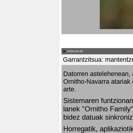
2026-04-20
Garrantzitsua: mantentze
Datorren astelehenean,
Ornitho-Navarra atariak 
arte.
Sistemaren funtziona
lanek "Ornitho Family"
bidez datuak sinkroniz
Horregatik, aplikaziot