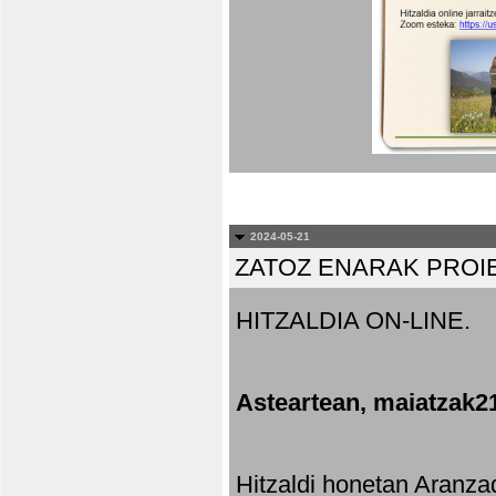
2024-05-21
ZATOZ ENARAK PROI
HITZALDIA ON-LINE.
Asteartean, maiatzak2
Hitzaldi honetan Aranza