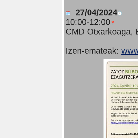
27/04/2024
10:00-12:00
CMD Otxarkoaga, B
Izen-emateak:
www.