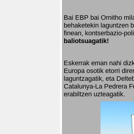
Bai EBP bai Ornitho mila
behaketekin laguntzen ba
finean, kontserbazio-po
baliotsuagatik!
Eskerrak eman nahi dizki
Europa osotik etorri dir
laguntzagatik, eta Delte
Catalunya-La Pedrera Fu
erabiltzen uzteagatik.