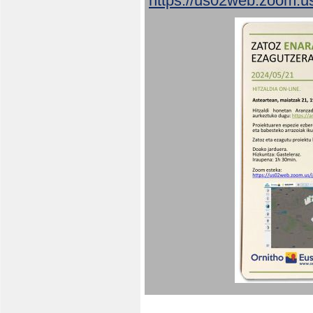
https://us02web.zoom.u