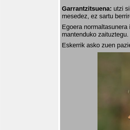
Garrantzitsuena:
utzi s
mesedez, ez sartu berrir
Egoera normaltasunera i
mantenduko zaituztegu. 
Eskerrik asko zuen pazie