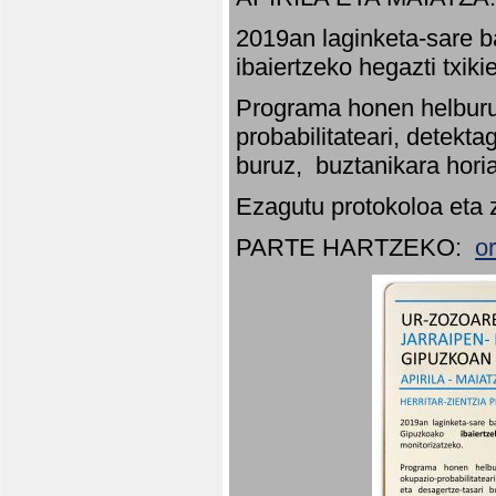
2019an laginketa-sare b
ibaiertzeko hegazti txik
Programa honen helburu
probabilitateari, detekta
buruz, buztanikara hori
Ezagutu protokoloa eta 
PARTE HARTZEKO:
o