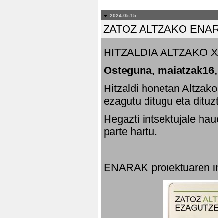
2024-05-15
ZATOZ ALTZAKO ENA
HITZALDIA ALTZAKO X
Osteguna, maiatzak16,
Hitzaldi honetan Altzak
ezagutu ditugu eta dituz
Hegazti intsektujale ha
parte hartu.
ENARAK proiektuaren in