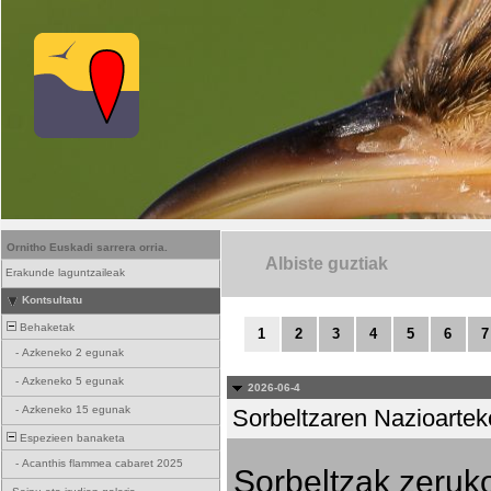
Ornitho Euskadi sarrera orria.
Albiste guztiak
Erakunde laguntzaileak
Kontsultatu
Behaketak
1
2
3
4
5
6
7
-
Azkeneko 2 egunak
-
Azkeneko 5 egunak
2026-06-4
-
Azkeneko 15 egunak
Sorbeltzaren Nazioartek
Espezieen banaketa
-
Acanthis flammea cabaret 2025
Sorbeltzak zeruko