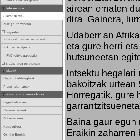
-
Soinu eta irudien galeria
airean ematen dut
Informazioa
dira. Gainera, lu
-
Albiste guztiak
-
Zure gai-zerrendan
Udaberrian Afrikat
Laguntza
-
Erdi ezkutaturiko espezieak
eta gure herri eta 
-
Ikurren azalpena
hutsuneetan egite
-
FAQ (ohiko galderak)
Erabileraren estatistikak
Intsektu hegalari 
Mapak
-
Hegazti habia-egileak
bakoitzak urtean 
-
Presentzia mapak
Horregatik, gure h
www.ornitho.eus-ri buruz
-
Legezkotasuna
garrantzitsueneta
-
Harremanetarako
Baina gaur egun 
-
Dokumentuak
-
Kode etikoa
Eraikin zaharren b
-
Ornitho Berriak