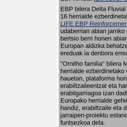
EBP bilera Delta Fluvial
16 herrialde ezberdineta
LIFE EBP Reinforcemen
udaberrian abian jarriko
bertsio berri honen abia
Europan aldizka behatze
ereduak ia denbora errea
"Ornitho familia" bilera 
herrialde ezberdinetako 
hauetan, plataforma hon
erabiltzaileentzat eta h
erabilgarriagoa izan dad
Europako herrialde gehie
handiz, erabiltzaile eta
jarraipen-proiektu estan
funtsezkoa dela.