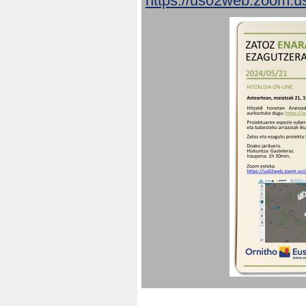
https://us02web.zoom.u