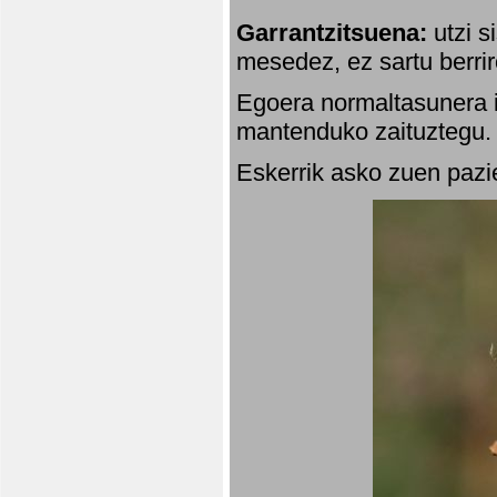
Garrantzitsuena:
utzi s
mesedez, ez sartu berrir
Egoera normaltasunera i
mantenduko zaituztegu. 
Eskerrik asko zuen pazie