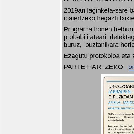
2019an laginketa-sare b
ibaiertzeko hegazti txik
Programa honen helburu
probabilitateari, detekta
buruz, buztanikara hori
Ezagutu protokoloa eta 
PARTE HARTZEKO:
o