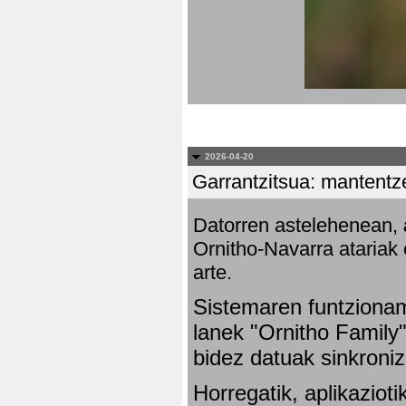
2026-04-20
Garrantzitsua: mantentze
Datorren astelehenean,
Ornitho-Navarra atariak 
arte.
Sistemaren funtziona
lanek "Ornitho Family"
bidez datuak sinkroniz
Horregatik, aplikaziot