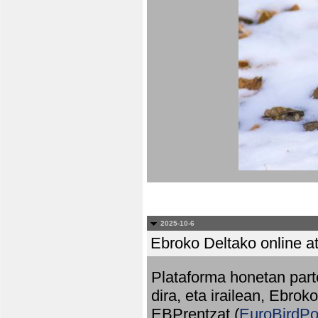
2025-10-6
Ebroko Deltako online at
Plataforma honetan part
dira, eta irailean, Ebrok
EBPrentzat (
EuroBirdPo