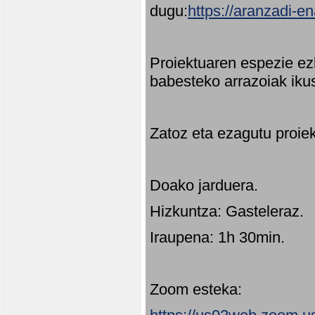
dugu:
https://aranzadi-e
Proiektuaren espezie ez
babesteko arrazoiak ikus
Zatoz eta ezagutu proie
Doako jarduera.
Hizkuntza: Gasteleraz.
Iraupena: 1h 30min.
Zoom esteka: