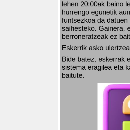
lehen 20:00ak baino l
hurrengo egunetik aurr
funtsezkoa da datuen 
saihesteko. Gainera, e
berroneratzeak ez bai
Eskerrik asko ulertzea
Bide batez, eskerrak e
sistema eragilea eta 
baitute.