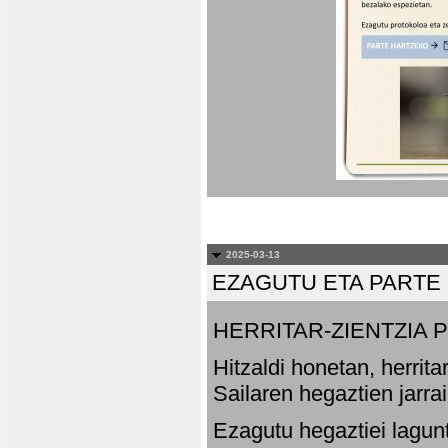
2025-03-13
EZAGUTU ETA PARTE
HERRITAR-ZIENTZIA
Hitzaldi honetan, herrit
Sailaren hegaztien jarr
Ezagutu hegaztiei lagun