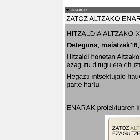
2024-05-15
ZATOZ ALTZAKO ENA
HITZALDIA ALTZAKO X
Osteguna, maiatzak16,
Hitzaldi honetan Altzak
ezagutu ditugu eta dituz
Hegazti intsektujale ha
parte hartu.
ENARAK proiektuaren in