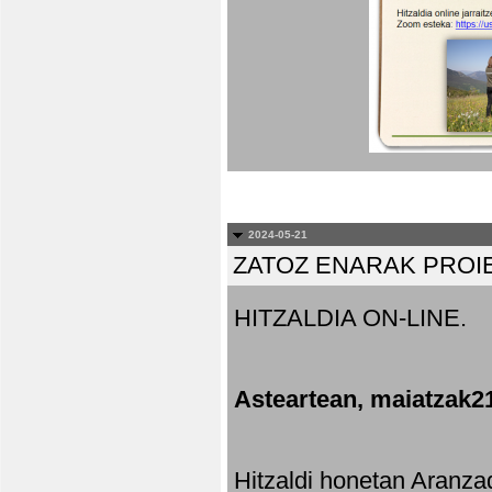
2024-05-21
ZATOZ ENARAK PROI
HITZALDIA ON-LINE.
Asteartean, maiatzak2
Hitzaldi honetan Aranza