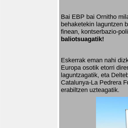
Bai EBP bai Ornitho mila
behaketekin laguntzen ba
finean, kontserbazio-po
baliotsuagatik!
Eskerrak eman nahi dizki
Europa osotik etorri dir
laguntzagatik, eta Delte
Catalunya-La Pedrera Fu
erabiltzen uzteagatik.