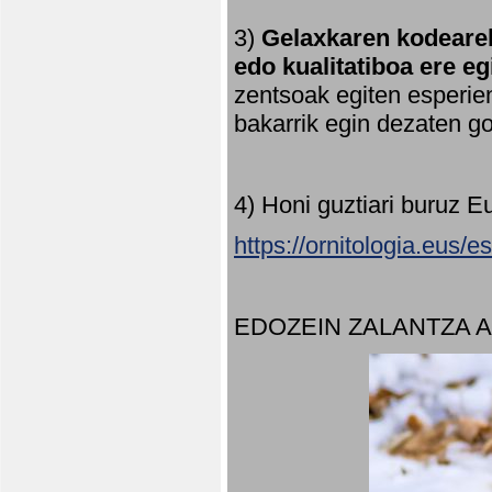
3)
Gelaxkaren kodearek
edo kualitatiboa ere e
zentsoak egiten esperien
bakarrik egin dezaten 
4) Honi guztiari buruz E
https://ornitologia.eus/
EDOZEIN ZALANTZA 