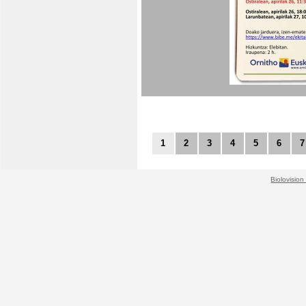
1
2
3
4
5
6
7
Biolovision