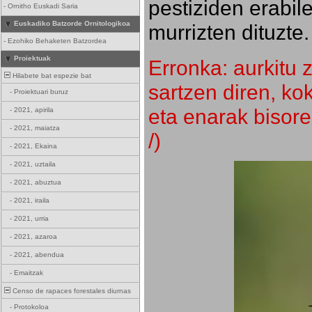
pestiziden erabil
-
Ornitho Euskadi Saria
Euskadiko Batzorde Ornitologikoa
murrizten dituzte.
-
Ezohiko Behaketen Batzordea
Proiektuak
Erronka: aurkitu z
Hilabete bat espezie bat
sartzen diren, k
-
Proiektuari buruz
eta enarak bisore
-
2021, apirila
-
2021, maiatza
/)
-
2021, Ekaina
-
2021, uztaila
-
2021, abuztua
-
2021, iraila
-
2021, urria
-
2021, azaroa
-
2021, abendua
-
Emaitzak
Censo de rapaces forestales diurnas
-
Protokoloa