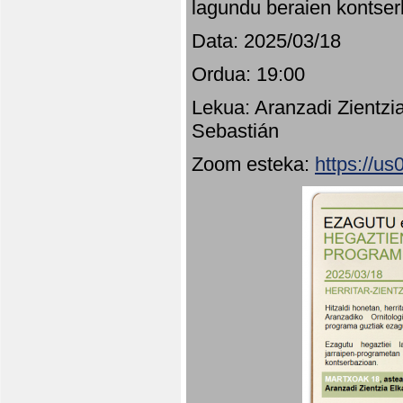
lagundu beraien kontser
Data: 2025/03/18
Ordua: 19:00
Lekua: Aranzadi Zientzi
Sebastián
Zoom esteka:
https://u