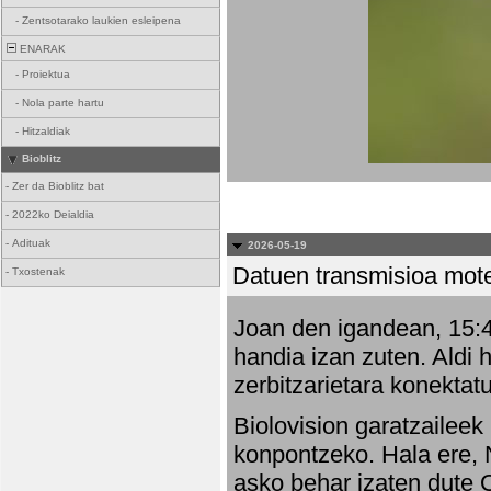
-
Zentsotarako laukien esleipena
ENARAK
-
Proiektua
-
Nola parte hartu
-
Hitzaldiak
Bioblitz
-
Zer da Bioblitz bat
-
2022ko Deialdia
-
Adituak
2026-05-19
Datuen transmisioa mot
-
Txostenak
Joan den igandean, 15:47
handia izan zuten. Aldi 
zerbitzarietara konektatu
Biolovision garatzaileek
konpontzeko. Hala ere, 
asko behar izaten dute 