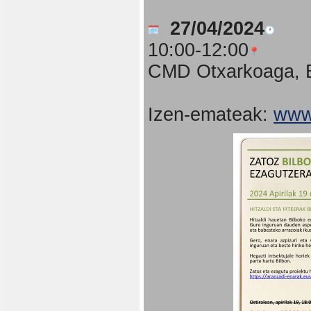
27/04/2024
10:00-12:00
CMD Otxarkoaga, B
Izen-emateak:
www.