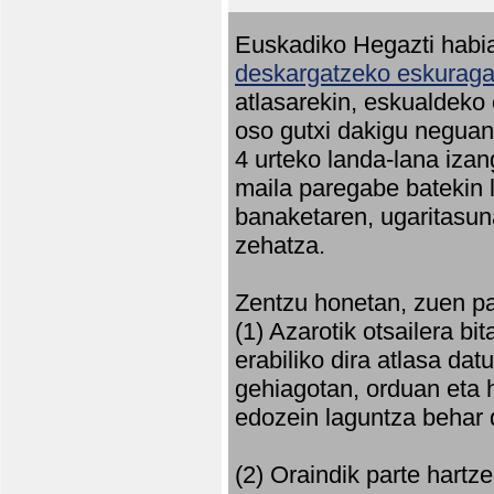
Euskadiko Hegazti habia
deskargatzeko eskuragar
atlasarekin, eskualdeko
oso gutxi dakigu neguan 
4 urteko landa-lana iza
maila paregabe batekin 
banaketaren, ugaritasun
zehatza.
Zentzu honetan, zuen pa
(1) Azarotik otsailera bi
erabiliko dira atlasa d
gehiagotan, orduan eta h
edozein laguntza behar 
(2) Oraindik parte hartz