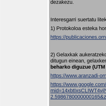
dezakezu.
Interesgarri suertatu lit
1) Protokoloa esteka ho
https://publicaciones.or
2) Gelaxkak aukeratzek
ditugun einean, gelaxke
beharko diguzue (UTM
https://www.aranzadi-orn
https://www.google.com
mid=14xbtIxsCLIWT4v
2.5986780000000165&