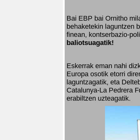
Bai EBP bai Ornitho mila
behaketekin laguntzen ba
finean, kontserbazio-po
baliotsuagatik!
Eskerrak eman nahi dizki
Europa osotik etorri dir
laguntzagatik, eta Delte
Catalunya-La Pedrera Fu
erabiltzen uzteagatik.