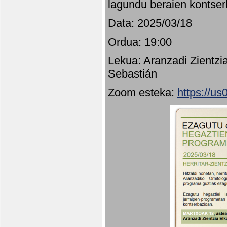
lagundu beraien kontser
Data: 2025/03/18
Ordua: 19:00
Lekua: Aranzadi Zientzi
Sebastián
Zoom esteka:
https://u