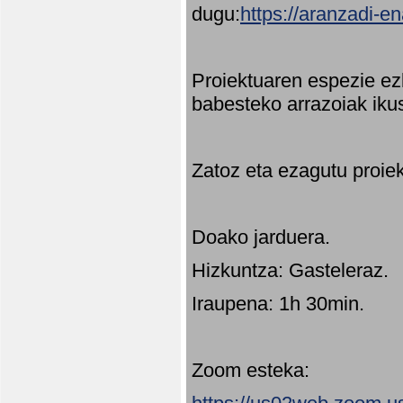
dugu:
https://aranzadi-e
Proiektuaren espezie ez
babesteko arrazoiak ikus
Zatoz eta ezagutu proie
Doako jarduera.
Hizkuntza: Gasteleraz.
Iraupena: 1h 30min.
Zoom esteka: