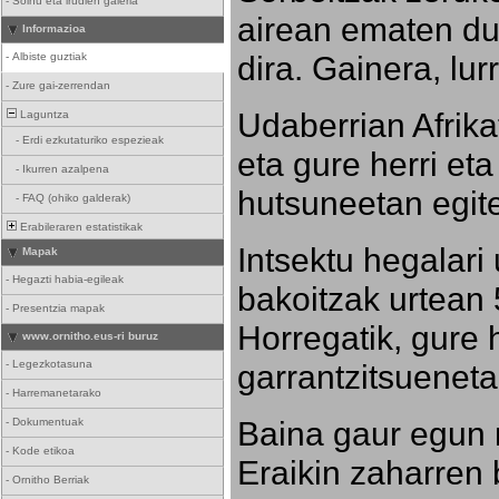
-
Soinu eta irudien galeria
airean ematen dut
Informazioa
dira. Gainera, lu
-
Albiste guztiak
-
Zure gai-zerrendan
Udaberrian Afrikat
Laguntza
-
Erdi ezkutaturiko espezieak
eta gure herri eta 
-
Ikurren azalpena
hutsuneetan egite
-
FAQ (ohiko galderak)
Erabileraren estatistikak
Intsektu hegalari 
Mapak
-
Hegazti habia-egileak
bakoitzak urtean 
-
Presentzia mapak
Horregatik, gure h
www.ornitho.eus-ri buruz
-
Legezkotasuna
garrantzitsueneta
-
Harremanetarako
Baina gaur egun 
-
Dokumentuak
-
Kode etikoa
Eraikin zaharren b
-
Ornitho Berriak