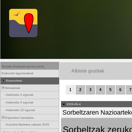
Ornitho Euskadi sarrera orria.
Albiste guztiak
Erakunde laguntzaileak
Kontsultatu
Behaketak
1
2
3
4
5
6
7
-
Azkeneko 2 egunak
-
Azkeneko 5 egunak
2026-06-4
-
Azkeneko 15 egunak
Sorbeltzaren Nazioartek
Espezieen banaketa
-
Acanthis flammea cabaret 2025
Sorbeltzak zeruko