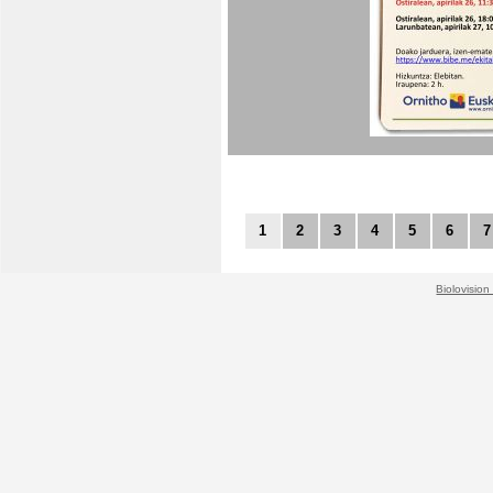
1
2
3
4
5
6
7
Biolovision