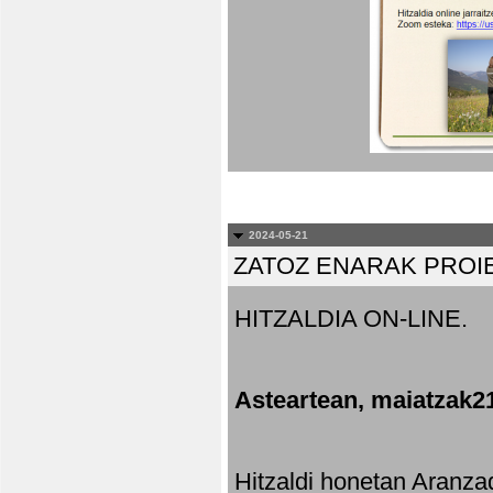
2024-05-21
ZATOZ ENARAK PROI
HITZALDIA ON-LINE.
Asteartean, maiatzak2
Hitzaldi honetan Aranza