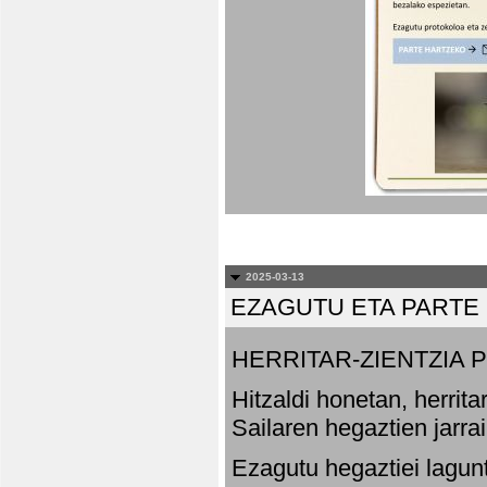
2025-03-13
EZAGUTU ETA PARTE
HERRITAR-ZIENTZIA
Hitzaldi honetan, herrit
Sailaren hegaztien jarr
Ezagutu hegaztiei lagun