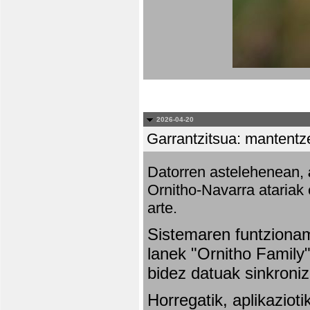
2026-04-20
Garrantzitsua: mantentze
Datorren astelehenean,
Ornitho-Navarra atariak 
arte.
Sistemaren funtziona
lanek "Ornitho Family"
bidez datuak sinkroniz
Horregatik, aplikaziot