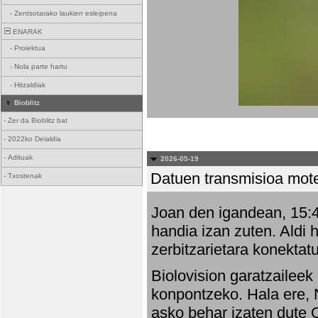
-
Zentsotarako laukien esleipena
ENARAK
-
Proiektua
-
Nola parte hartu
-
Hitzaldiak
Bioblitz
-
Zer da Bioblitz bat
-
2022ko Deialdia
-
Adituak
2026-05-19
Datuen transmisioa mot
-
Txostenak
Joan den igandean, 15:47
handia izan zuten. Aldi 
zerbitzarietara konektatu
Biolovision garatzaileek
konpontzeko. Hala ere, 
asko behar izaten dute 