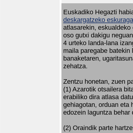
Euskadiko Hegazti habia
deskargatzeko eskuragar
atlasarekin, eskualdeko
oso gutxi dakigu neguan 
4 urteko landa-lana iza
maila paregabe batekin 
banaketaren, ugaritasun
zehatza.
Zentzu honetan, zuen pa
(1) Azarotik otsailera bi
erabiliko dira atlasa d
gehiagotan, orduan eta h
edozein laguntza behar 
(2) Oraindik parte hartz