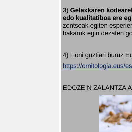
3)
Gelaxkaren kodearek
edo kualitatiboa ere e
zentsoak egiten esperien
bakarrik egin dezaten 
4) Honi guztiari buruz E
https://ornitologia.eus/
EDOZEIN ZALANTZA 