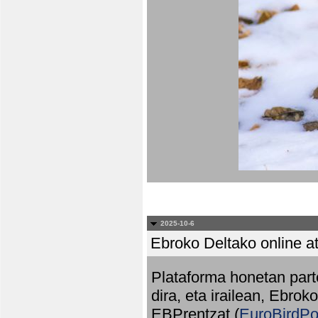
2025-10-6
Ebroko Deltako online at
Plataforma honetan part
dira, eta irailean, Ebrok
EBPrentzat (
EuroBirdPo