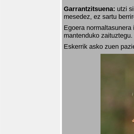
Garrantzitsuena:
utzi s
mesedez, ez sartu berrir
Egoera normaltasunera i
mantenduko zaituztegu. 
Eskerrik asko zuen pazie