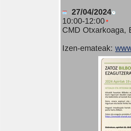
27/04/2024
10:00-12:00
CMD Otxarkoaga, B
Izen-emateak:
www.