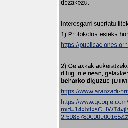
dezakezu.
Interesgarri suertatu lit
1) Protokoloa esteka ho
https://publicaciones.or
2) Gelaxkak aukeratzek
ditugun einean, gelaxke
beharko diguzue (UTM
https://www.aranzadi-orn
https://www.google.com
mid=14xbtIxsCLIWT4v
2.5986780000000165&