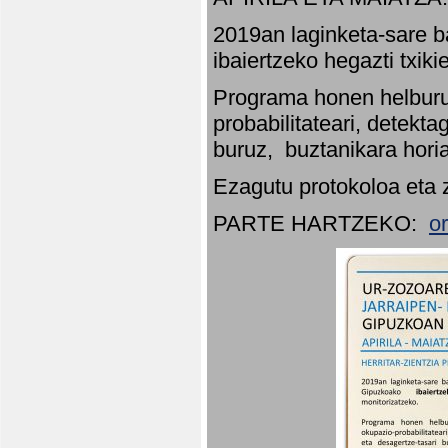
2019an laginketa-sare b
ibaiertzeko hegazti txik
Programa honen helburu
probabilitateari, detekta
buruz, buztanikara hori
Ezagutu protokoloa eta 
PARTE HARTZEKO:
o