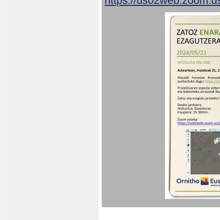
https://us02web.zoom.u