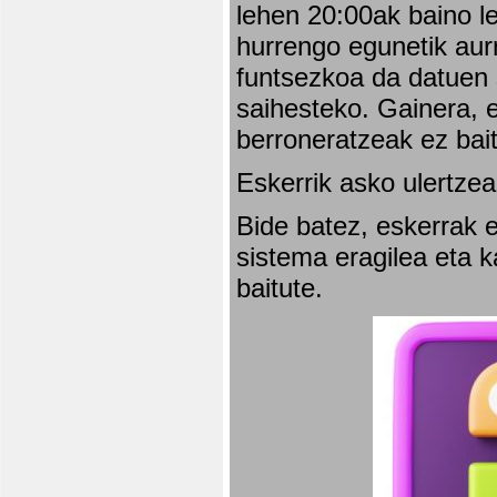
lehen 20:00ak baino l
hurrengo egunetik aurr
funtsezkoa da datuen 
saihesteko. Gainera, e
berroneratzeak ez bai
Eskerrik asko ulertzea
Bide batez, eskerrak e
sistema eragilea eta 
baitute.