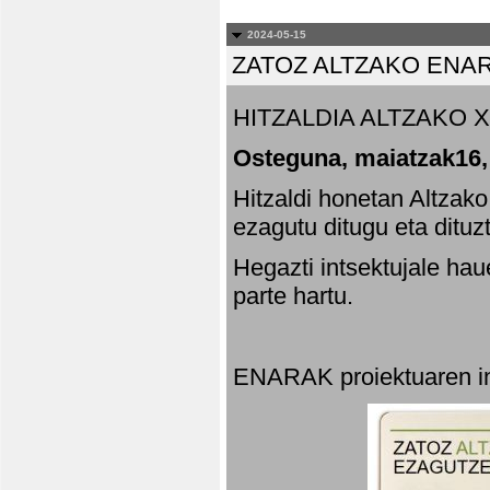
2024-05-15
ZATOZ ALTZAKO ENA
HITZALDIA ALTZAKO X
Osteguna, maiatzak16,
Hitzaldi honetan Altzak
ezagutu ditugu eta dituz
Hegazti intsektujale ha
parte hartu.
ENARAK proiektuaren in