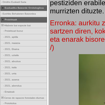
pestiziden erabil
-
Ornitho Euskadi Saria
Euskadiko Batzorde Ornitologikoa
murrizten dituzte.
-
Ezohiko Behaketen Batzordea
Proiektuak
Erronka: aurkitu z
Hilabete bat espezie bat
sartzen diren, k
-
Proiektuari buruz
eta enarak bisore
-
2021, apirila
-
2021, maiatza
/)
-
2021, Ekaina
-
2021, uztaila
-
2021, abuztua
-
2021, iraila
-
2021, urria
-
2021, azaroa
-
2021, abendua
-
Emaitzak
Censo de rapaces forestales diurnas
-
Protokoloa