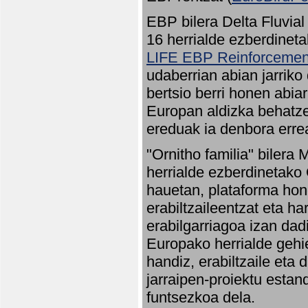
EBP bilera Delta Fluvial
16 herrialde ezberdineta
LIFE EBP Reinforcemen
udaberrian abian jarriko
bertsio berri honen abia
Europan aldizka behatze
ereduak ia denbora errea
"Ornitho familia" bilera 
herrialde ezberdinetako 
hauetan, plataforma hon
erabiltzaileentzat eta h
erabilgarriagoa izan dad
Europako herrialde gehie
handiz, erabiltzaile eta
jarraipen-proiektu estan
funtsezkoa dela.